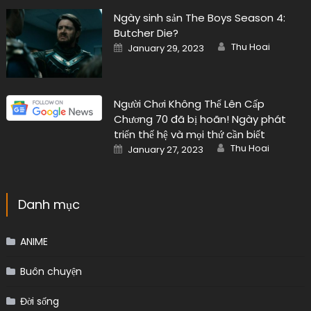
Ngày sinh sản The Boys Season 4:
Butcher Die?
Author
Posted
Thu Hoai
January 29, 2023
on
Người Chơi Không Thể Lên Cấp
Chương 70 đã bị hoãn! Ngày phát
triển thế hệ và mọi thứ cần biết
Author
Posted
Thu Hoai
January 27, 2023
on
Danh mục
ANIME
Buôn chuyện
Đời sống