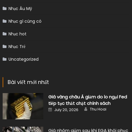
Nhạc Âu Mỹ
Nhạc gì cũng có
Nhạc hot
Nhạc Trẻ
Uncategorized
Bài viết mới nhất
Giá vàng châu Á giảm do lo ngại Fed
tiếp tục thắt chặt chính sách
Author
Posted
Thu Hoai
July 20, 2026
on
Giá nhôm giảm sau khi EGA khôi phục