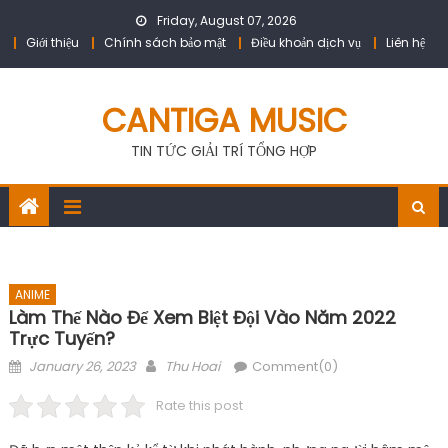
Skip
Friday, August 07, 2026
to
Giới thiệu
Chính sách bảo mật
Điều khoản dịch vụ
Liên hệ
content
CANTIGA MUSIC
TIN TỨC GIẢI TRÍ TỔNG HỢP
ANIME
Làm Thế Nào Để Xem Biệt Đội Vào Năm 2022
Trực Tuyến?
Posted
Author
January 26, 2023
Thu Hoai
Comment(0)
on
Rate this post