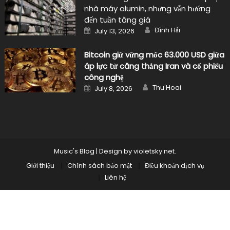
nhà máy alumin, nhưng vẫn hướng
đến tuần tăng giá
Author
Posted
Đình Hải
July 13, 2026
on
Bitcoin giữ vững mốc 63.000 USD giữa
áp lực từ căng thẳng Iran và cổ phiếu
công nghệ
Author
Posted
Thu Hoai
July 8, 2026
on
Music's Blog
|
Design by
violetsky.net
.
Giới thiệu
Chính sách bảo mật
Điều khoản dịch vụ
Liên hệ