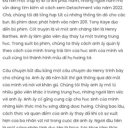
Đã hơn một thập kỷ kể từ khi phát hành, nhưng người hâm mộ
vẫn đang tìm kiếm về cách xem Detachment vào năm 2022.
Chà, chúng tôi đã tổng hợp tất cả những thông tin đó cho các
bạn. Bộ phim được phát hành vào năm 2011. Tony Kaye đạo
diễn bộ phim. Cốt truyện là về một anh chàng tên là Henry
Barthes. Anh ấy làm giáo viên dạy thay tại một trường trung
học. Trong suốt bộ phim, chúng ta thấy cách anh ấy quản lý
theo cách của mình trong trái tim của học sinh của mình và
cuối cùng trở thành hình mẫu để họ hướng tới.
Câu chuyện bắt đầu bằng một câu chuyện do Henry trình bày
cho chúng ta. Anh ấy đã nắm bắt thế giới thông qua đôi mắt
của mình và nói với khán giả. Chúng tôi thấy anh ấy mô tả
nhiều giáo viên khác ở trường trung học, những người làm việc
với anh ấy. Anh ấy cố gắng cung cấp cho học sinh của mình
những kiến ​​thức mà họ xứng đáng được hưởng. Chẳng bao lâu,
cách thức và quan điểm của anh ấy thay đổi khi có sự xuất
hiện của ba nhân vật nữ trong cuộc đời anh ấy. Người đầu tiên
là một công nhân tình dục tên là Erica. Sức khỏe tâm thần