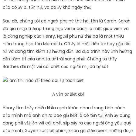
của cô ấy bị tổn hại, và cô ấy khá ngây thơ.
Sau đó, chúng tôi có người phụ nữ thứ hai tên là Sarah. Sarah
đã gia nhập trường trung học với tư cách là một giáo viên và
là đồng nghiệp của Henry. Người phụ nữ thứ ba là một thiếu
niên trung học tên Meredith. Cô ấy là một đứa trẻ hay gặp rắc
rối và đang tìm kiếm sự hướng dẫn. Ba đạo trình này ảnh hưởng
đến tâm trí của anh ta từ trái sang phải. Chúng ta thấy
Barthes đối mặt với cái chết của người mẹ đã tự sát.
A vẫn từ Biệt đội
Henry tìm thấy nhiều khía cạnh khác nhau trong tính cách
của mình mà anh chưa bao giờ biết là có tồn tại. Anh ấy cũng
đang phải vật lộn với cái chết sắp xảy ra của người ông yêu quý
của mình. Xuyên suốt bộ phim, khán giả được xem những đoạn