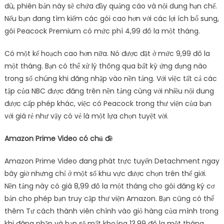
dù, phiên bản này sẽ chứa đầy quảng cáo và nội dung hạn chế.
Nếu bạn đang tìm kiếm các gói cao hơn với các lợi ích bổ sung,
gói Peacock Premium có mức phí 4,99 đô la một tháng.
Có một kế hoạch cao hơn nữa. Nó được đặt ở mức 9,99 đô la
một tháng. Bạn có thể xử lý thông qua bất kỳ ứng dụng nào
trong số chúng khi đăng nhập vào nền tảng. Với việc tất cả các
tập của NBC được đăng trên nền tảng cùng với nhiều nội dung
được cấp phép khác, việc có Peacock trong thư viện của bạn
với giá rẻ như vậy có vẻ là một lựa chọn tuyệt vời.
Amazon Prime Video có chủ đề
Amazon Prime Video đang phát trực tuyến Detachment ngay
bây giờ nhưng chỉ ở một số khu vực được chọn trên thế giới.
Nền tảng này có giá 8,99 đô la một tháng cho gói đăng ký cơ
bản cho phép bạn truy cập thư viện Amazon. Bạn cũng có thể
thêm Tư cách thành viên chính vào giỏ hàng của mình trong
khi đăng nhập và bạn sẽ mất khoảng 13,99 đô la một tháng.