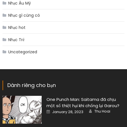
Nhạc Âu Mỹ
Nhạc gì cũng có
Nhạc hot
Nhạc Trẻ
Uncategorized
Dành riêng cho bạn
One Punch Man: Saitama đã chịu
một số thiệt hại khi chống lại Garou?
Author
Posted
Thu Hoai
January 28, 2023
on