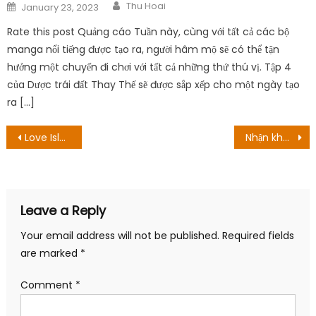
Author
Posted
Thu Hoai
January 23, 2023
on
Rate this post Quảng cáo Tuần này, cùng với tất cả các bộ
manga nổi tiếng được tạo ra, người hâm mộ sẽ có thể tận
hưởng một chuyến đi chơi với tất cả những thứ thú vị. Tập 4
của Dược trái đất Thay Thế sẽ được sắp xếp cho một ngày tạo
ra […]
Post
Love Island Season 8 Episode 40 Ngày phát triển: Ai Sẽ Về Nhà?
Nhận không ra mỹ nam thanh xuân Hàn sau 5 năm, nhan sắc thay đổi 180 độ để tỏa sáng trở lại?
navigation
Leave a Reply
Your email address will not be published.
Required fields
are marked
*
Comment
*