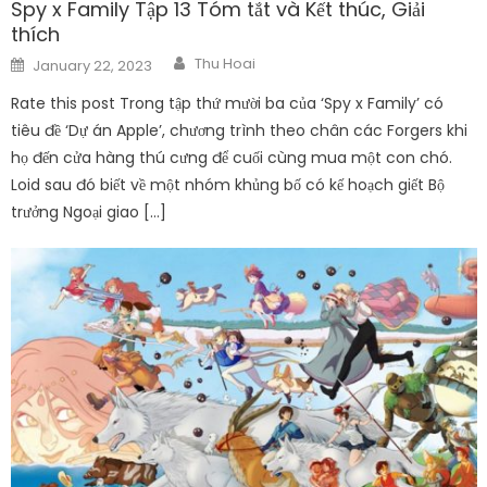
Spy x Family Tập 13 Tóm tắt và Kết thúc, Giải
thích
Author
Posted
Thu Hoai
January 22, 2023
on
Rate this post Trong tập thứ mười ba của ‘Spy x Family’ có
tiêu đề ‘Dự án Apple’, chương trình theo chân các Forgers khi
họ đến cửa hàng thú cưng để cuối cùng mua một con chó.
Loid sau đó biết về một nhóm khủng bố có kế hoạch giết Bộ
trưởng Ngoại giao […]