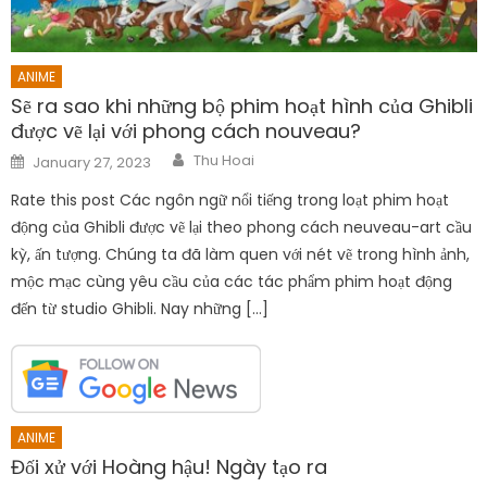
ANIME
Sẽ ra sao khi những bộ phim hoạt hình của Ghibli
được vẽ lại với phong cách nouveau?
Author
Posted
Thu Hoai
January 27, 2023
on
Rate this post Các ngôn ngữ nổi tiếng trong loạt phim hoạt
động của Ghibli được vẽ lại theo phong cách neuveau-art cầu
kỳ, ấn tượng. Chúng ta đã làm quen với nét vẽ trong hình ảnh,
mộc mạc cùng yêu cầu của các tác phẩm phim hoạt động
đến từ studio Ghibli. Nay những […]
ANIME
Đối xử với Hoàng hậu! Ngày tạo ra