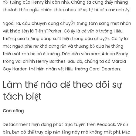
hồi tưởng của Henry khi còn nhỏ. Chúng ta cũng thấy những
khoảnh khắc ngẫu nhiên khác nhau từ vụ tự tử của mẹ anh ấy.
Ngoài ra, câu chuyện cũng chuyển trọng tâm sang một nhân
vật khác tên là Tiến sĩ Parker. Cô ấy là cố vấn ở trường. Hiệu
trưởng của trường cũng xuất hiện trong câu chuyện. Cô ấy là
một người phụ nữ khá cứng rắn và thường bỏ qua hệ thống
thiếu sót mà họ có ở trường. Dàn diễn viên xem Adrien Brody
trong vai chính Henry Barthes. Sau đó, chúng ta có Marcia
Gay Harden thể hiện nhân vật Hiệu trưởng Carol Dearden.
Làm thế nào để theo dõi sự
tách biệt
Con công
Detachment hiện đang phát trực tuyến trên Peacock. Về cơ
bản, bạn có thể truy cập nền tảng này mà không mất phí. Mặc