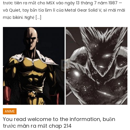
trước tiên ra mắt cho MSX vào ngày 13 tháng 7 năm 1987 —
và Quiet, tay bắn tỉa lầm lì của Metal Gear Solid V, sẽ mãi mãi
mặc bikini. Nghệ […]
ANIME
You read welcome to the information, buồn
trước màn ra mắt chap 214