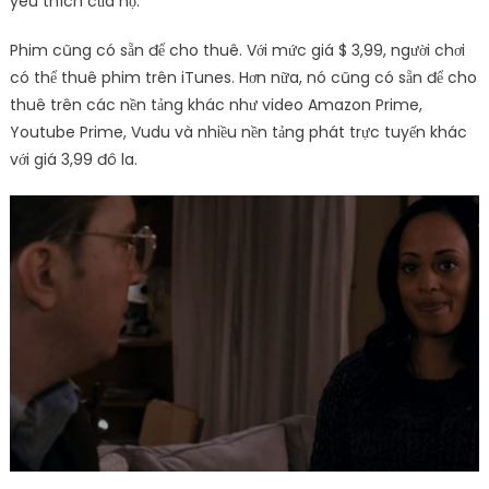
yêu thích của họ.
Phim cũng có sẵn để cho thuê. Với mức giá $ 3,99, người chơi
có thể thuê phim trên iTunes. Hơn nữa, nó cũng có sẵn để cho
thuê trên các nền tảng khác như video Amazon Prime,
Youtube Prime, Vudu và nhiều nền tảng phát trực tuyến khác
với giá 3,99 đô la.