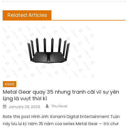
Related Articles
ANIME
Metal Gear quay 35 nhưng tranh cãi về sự yên
lặng là vượt thời kì
Author
Posted
Thu Hoai
January 29, 2023
on
Rate this post Hình ảnh: Konami Digital Entertainment Tuần
này lưu lại kỷ niệm 35 năm của series Metal Gear — trò chơi