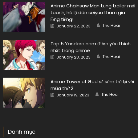
Anime Chainsaw Man tung trailer mới
toanh, hé lộ dàn seiyuu tham gia
lồng tiếng!
Author
Posted
Thu Hoai
January 22, 2023
on
Top 5 Yandere nam được yêu thích
nhất trong anime
Author
Posted
Thu Hoai
January 28, 2023
on
Anime Tower of God sẽ sớm trở lại với
mùa thứ 2
Author
Posted
Thu Hoai
January 19, 2023
on
Danh mục