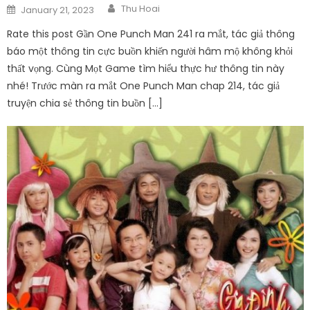
Author
Posted
Thu Hoai
January 21, 2023
on
Rate this post Gần One Punch Man 241 ra mắt, tác giả thông
báo một thông tin cực buồn khiến người hâm mộ không khỏi
thất vọng. Cùng Mọt Game tìm hiểu thực hư thông tin này
nhé! Trước màn ra mắt One Punch Man chap 214, tác giả
truyện chia sẻ thông tin buồn […]