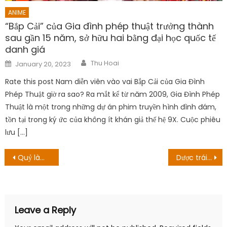
ANIME
“Bắp Cải” của Gia đình phép thuật trưởng thành
sau gần 15 năm, sở hữu hai bằng đại học quốc tế
danh giá
Author
Posted
Thu Hoai
January 20, 2023
on
Rate this post Nam diễn viên vào vai Bắp Cải của Gia Đình
Phép Thuật giờ ra sao? Ra mắt kể từ năm 2009, Gia Đình Phép
Thuật là một trong những dự án phim truyền hình đình đám,
tồn tại trong ký ức của không ít khán giả thế hệ 9X. Cuộc phiêu
lưu […]
Post
Quỷ làm việc bán thời kì! Phần 2 Tập 4 Ngày tạo ra: Angel Invasion!
Dược trái đất Song Song Tập 2 Ngày tạo ra: The Master And Apprentice
navigation
Leave a Reply