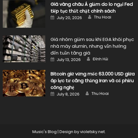
Giá vàng châu Á giảm do lo ngại Fed
tiếp tục thắt chặt chính sách
Author
Posted
Thu Hoai
July 20, 2026
on
Giá nhôm giảm sau khi EGA khôi phục
nhà máy alumin, nhưng vẫn hướng
đến tuần tăng giá
Author
Posted
Đình Hải
July 13, 2026
on
Bitcoin giữ vững mốc 63.000 USD giữa
áp lực từ căng thẳng Iran và cổ phiếu
công nghệ
Author
Posted
Thu Hoai
July 8, 2026
on
Music's Blog
|
Design by
violetsky.net
.