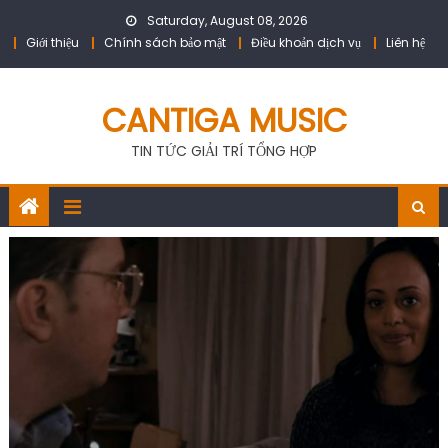
Skip
Saturday, August 08, 2026
to
Giới thiệu
Chính sách bảo mật
Điều khoản dịch vụ
Liên hệ
content
CANTIGA MUSIC
TIN TỨC GIẢI TRÍ TỔNG HỢP