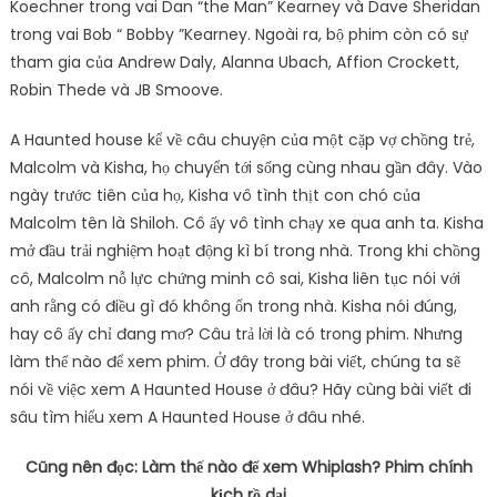
Koechner trong vai Dan “the Man” Kearney và Dave Sheridan
trong vai Bob “ Bobby ”Kearney. Ngoài ra, bộ phim còn có sự
tham gia của Andrew Daly, Alanna Ubach, Affion Crockett,
Robin Thede và JB Smoove.
A Haunted house kể về câu chuyện của một cặp vợ chồng trẻ,
Malcolm và Kisha, họ chuyển tới sống cùng nhau gần đây. Vào
ngày trước tiên của họ, Kisha vô tình thịt con chó của
Malcolm tên là Shiloh. Cô ấy vô tình chạy xe qua anh ta. Kisha
mở đầu trải nghiệm hoạt động kì bí trong nhà. Trong khi chồng
cô, Malcolm nỗ lực chứng minh cô sai, Kisha liên tục nói với
anh rằng có điều gì đó không ổn trong nhà. Kisha nói đúng,
hay cô ấy chỉ đang mơ? Câu trả lời là có trong phim. Nhưng
làm thế nào để xem phim. Ở đây trong bài viết, chúng ta sẽ
nói về việc xem A Haunted House ở đâu? Hãy cùng bài viết đi
sâu tìm hiểu xem A Haunted House ở đâu nhé.
Cũng nên đọc: Làm thế nào để xem Whiplash? Phim chính
kịch rồ dại