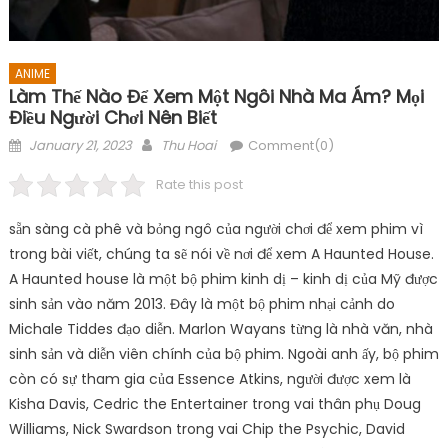
ANIME
Làm Thế Nào Để Xem Một Ngôi Nhà Ma Ám? Mọi
Điều Người Chơi Nên Biết
Posted
Author
January 21, 2023
Thu Hoai
Comment(0)
on
Rate this post
sẵn sàng cà phê và bỏng ngô của người chơi để xem phim vì
trong bài viết, chúng ta sẽ nói về nơi để xem A Haunted House.
A Haunted house là một bộ phim kinh dị – kinh dị của Mỹ được
sinh sản vào năm 2013. Đây là một bộ phim nhại cảnh do
Michale Tiddes đạo diễn. Marlon Wayans từng là nhà văn, nhà
sinh sản và diễn viên chính của bộ phim. Ngoài anh ấy, bộ phim
còn có sự tham gia của Essence Atkins, người được xem là
Kisha Davis, Cedric the Entertainer trong vai thân phụ Doug
Williams, Nick Swardson trong vai Chip the Psychic, David