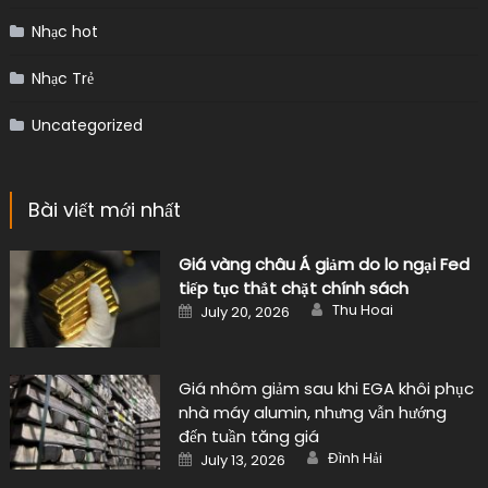
Nhạc hot
Nhạc Trẻ
Uncategorized
Bài viết mới nhất
Giá vàng châu Á giảm do lo ngại Fed
tiếp tục thắt chặt chính sách
Author
Posted
Thu Hoai
July 20, 2026
on
Giá nhôm giảm sau khi EGA khôi phục
nhà máy alumin, nhưng vẫn hướng
đến tuần tăng giá
Author
Posted
Đình Hải
July 13, 2026
on