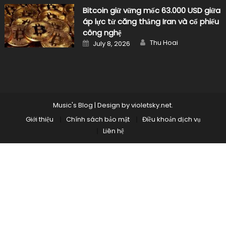
Bitcoin giữ vững mốc 63.000 USD giữa
áp lực từ căng thẳng Iran và cổ phiếu
công nghệ
Author
Posted
Thu Hoai
July 8, 2026
on
Music's Blog
|
Design by
violetsky.net
.
Giới thiệu
Chính sách bảo mật
Điều khoản dịch vụ
Liên hệ