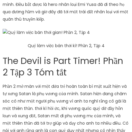
mình. Điều bắt được là hero nhân loại Emi Yusa đã đi theo họ
qua đường hầm và giờ đây đã tới một trái đất nhân loại với một
quân thù truyền kiếp.
Quỷ làm việc bán thời kì! Phần 2, Tập 4
The Devil is Part Timer! Phần
2 Tập 3 Tóm tắt
Phần 2 mở màn với một đứa trẻ hoàn toàn bí mật xuất hiện và
tự xưng Satan là phụ vương của mình. Satan hiện đang chăm
sóc cô như một người phụ vương vì anh ta nghĩ rằng cô gái là
một thiên thần. thời kì hồi ức, khi vương quốc quỷ dữ đầy hỗn
loạn và xung đột, Satan mất đi phụ vương mẹ của mình, và
một thiên thần đã tới trợ giúp và dạy cho anh ta nhiều điều. Cô
nói với anh rằng anh là con quỷ duy nhất nhưng cô nhìn thấy