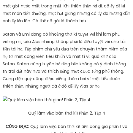
một giọt nước mắt trong mắt. Khi thiên thần rời đi, cô ấy để lại
một món tiến thưởng, một hạt giống nhưng cô ấy đã hướng dẫn
anh ấy lớn lên. Có thể cô gái là thành tựu.
Satan và Emi đang có khoảng thời kì tuyệt vời khi làm phụ
vương mẹ của Alas nhưng không phải là điều tuyệt vời cho túi
tiền tài họ. Tập phim chủ yếu dựa trên chuyến thám hiểm của
họ tới một công viên tiêu khiển và một tí về quá khứ của
Satan. Satan cũng tuyên bố rằng hắn không có ý định thống
trị trái đất này nữa và thích sống một cuộc sống phổ thông.
Cung điện quỷ cũng được viếng thăm bởi vì một tiểu đoàn
thiên thần, những người đã ở đó để lấy Alas từ họ.
Quỷ làm việc bán thời kì! Phần 2, Tập 4
CŨNG ĐỌC:
Quỷ làm việc bán thời kì! tiến công giá phần 1 và