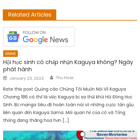
Related Articles
ANIME
Hội học sinh có chấp nhận Kaguya không? Ngày
phát hành
Author
Posted
Thu Hoai
January 23, 2023
on
Rate this post Quảng cáo Chúng Tôi Muốn Nói Về Kaguya
Chương 186 có thể là việc Kaguya bị sa thải khỏi Hội Đồng Học
Sinh. Bộ manga tiêu đề hoàn toàn nói về những cuộc tán gẫu
liên quan đến Kaguya Sama. Mối quan hệ của cô và Tổng
thống đang thăng hoa hơn […]