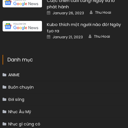
Cuộc chiến cuối cùng! Ngày và lô
phát hành
Author
Posted
Thu Hoai
January 26, 2023
on
Kubo thích một người nào đó! Ngày
tạo ra
Author
Posted
Thu Hoai
January 21, 2023
on
Danh mục
ANIME
Buôn chuyện
Đời sống
Nhạc Âu Mỹ
Nhạc gì cũng có