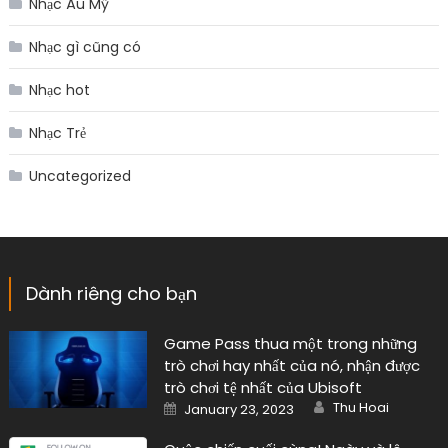
Nhạc Âu Mỹ
Nhạc gì cũng có
Nhạc hot
Nhạc Trẻ
Uncategorized
Dành riêng cho bạn
Game Pass thua một trong những
trò chơi hay nhất của nó, nhận được
trò chơi tệ nhất của Ubisoft
Author
Posted
Thu Hoai
January 23, 2023
on