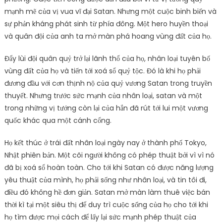
mạnh mẽ của vị vua vĩ đại Satan. Nhưng một cuộc binh biến và
sự phản kháng phát sinh từ phía đông. Một hero huyền thoại
và quân đội của anh ta mở màn phá hoang vùng đất của họ.
Đẩy lùi đội quân quỷ trở lại lãnh thổ của họ, nhân loại tuyên bố
vùng đất của họ và tiến tới xoá sổ quỷ tộc. Đó là khi họ phải
đương đầu với cơn thịnh nộ của quỷ vương Satan trong truyền
thuyết. Nhưng trước sức mạnh của nhân loại, satan và một
trong những vị tướng còn lại của hắn đã rút tới lui một vương
quốc khác qua một cánh cổng.
Họ kết thúc ở trái đất nhân loại ngày nay ở thành phố Tokyo,
Nhật phiên bản. Một cõi người không có phép thuật bởi vì vì nó
đã bị xoá sổ hoàn toàn. Cho tới khi Satan có được năng lượng
yêu thuật của mình, họ phải sống như nhân loại, và tin tôi đi,
điều đó không hề đơn giản. Satan mở màn làm thuê việc bán
thời kì tại một siêu thị để duy trì cuộc sống của họ cho tới khi
họ tìm được mọi cách để lấy lại sức mạnh phép thuật của