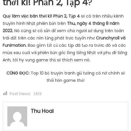
thời kì! Phần 2, Tập 4
?
Quỷ làm việc bán thời kì! Phần 2, Tập 4
sẽ có trên nhiều kênh
truyền hình Nhật phiên bản trên
Thu, ngày 4 tháng 8 năm
2022.
Nó cũng sẽ có sẵn để xem cho người sử dụng trên toàn
trái đất trên các nền tảng phát trực tuyến như
Crunchyroll và
Funimation.
Bao gồm tất cả các tập đã tạo ra trước đó và các
mùa sau cuối với phiên bản gốc lồng tiếng Nhật với phụ đề tiếng
Anh, tôi hy vọng game thủ sẽ thích xem nó.
CŨNG ĐỌC:
Top 10 bộ truyện tranh giả tưởng có nữ chính sẽ
thổi hồn game thủ!
Post Views:
1,613
Thu Hoai