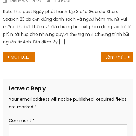
Thu Hoai
January 21, 2023
on
Rate this post Ngày phát hành tập 3 của Geordie Shore
Season 23 đã đến đúng danh sách và người hâm mộ rất vui
mừng khi biết thêm về điều tương tự. Loạt phim đóng vai trò là
phần tái hợp cho nhượng quyền thương mại. Chương trình bắt
nguồn từ Anh. Địa điểm lấy […]
Post
MỘT LỖI thế hệ! Ngày tạo ra
Làm thế nào để xem một ngôi nhà ma ám? Mọi điều người chơi nên biết
navigation
Leave a Reply
Your email address will not be published.
Required fields
are marked
*
Comment
*