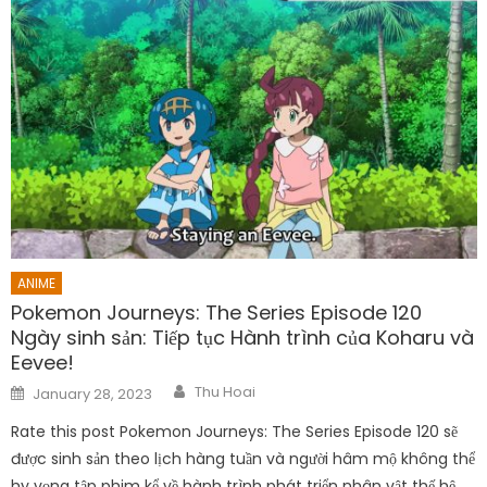
ANIME
Pokemon Journeys: The Series Episode 120
Ngày sinh sản: Tiếp tục Hành trình của Koharu và
Eevee!
Author
Posted
Thu Hoai
January 28, 2023
on
Rate this post Pokemon Journeys: The Series Episode 120 sẽ
được sinh sản theo lịch hàng tuần và người hâm mộ không thể
hy vọng tập phim kể về hành trình phát triển nhân vật thế hệ