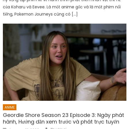
của Koharu và Eevee. Là một anime gốc và là một phim nổi
tiếng, Pokemon Journeys cũng có […]
ANIME
Geordie Shore Season 23 Episode 3: Ngày phát
hành, Hướng dẫn xem trước và phát trực tuyến
Author
Posted