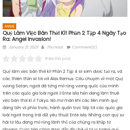
ANIME
Quỷ Làm Việc Bán Thời Kì! Phần 2 Tập 4 Ngày Tạo
Ra: Angel Invasion!
Posted
Author
January 21, 2023
Thu Hoai
Comment(0)
on
Rate this post
Quỷ làm việc bán thời kì! Phần 2 Tập 4 sẽ sớm được tạo ra, và
các thiên thần sẽ tới với Alas Ramus. Câu chuyện về một Quỷ
vương Satan, người đã từng mở rộng vương quốc của mình
trên các quốc gia loài người ở Ente Isla hiện đang làm thuê
việc bán thời kì ở Tokyo. Nó mở màn khi các liên minh quỷ
đang tiến về phía trước, hành quân trực tiếp tới các quốc gia
loài người trong trái đất yêu thuật Ente Isla. Những con quỷ sợ
hãi từ lâu đang mở rộng lãnh thổ của chúng ra khắp tứ
phương. Cuộc tiến công được dẫn đầu bởi vì tứ vị tướng quỷ