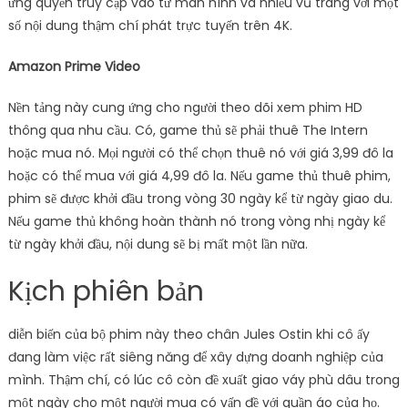
ứng quyền truy cập vào tư màn hình và nhiều vũ trang với một
số nội dung thậm chí phát trực tuyến trên 4K.
Amazon Prime Video
Nền tảng này cung ứng cho người theo dõi xem phim HD
thông qua nhu cầu. Có, game thủ sẽ phải thuê The Intern
hoặc mua nó. Mọi người có thể chọn thuê nó với giá 3,99 đô la
hoặc có thể mua với giá 4,99 đô la. Nếu game thủ thuê phim,
phim sẽ được khởi đầu trong vòng 30 ngày kể từ ngày giao du.
Nếu game thủ không hoàn thành nó trong vòng nhị ngày kể
từ ngày khởi đầu, nội dung sẽ bị mất một lần nữa.
Kịch phiên bản
diễn biến của bộ phim này theo chân Jules Ostin khi cô ấy
đang làm việc rất siêng năng để xây dựng doanh nghiệp của
mình. Thậm chí, có lúc cô còn đề xuất giao váy phù dâu trong
một ngày cho một người mua có vấn đề với quần áo của họ.