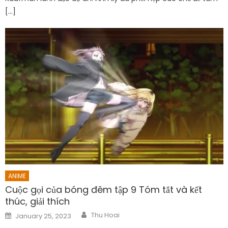
[…]
ANIME
Cuộc gọi của bóng đêm tập 9 Tóm tắt và kết
thúc, giải thích
Author
Posted
Thu Hoai
January 25, 2023
on