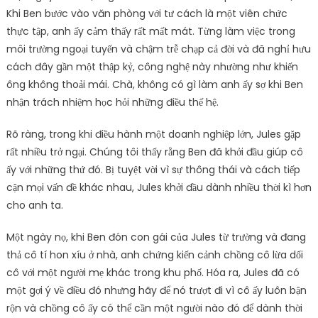
Khi Ben bước vào văn phòng với tư cách là một viên chức
thực tập, anh ấy cảm thấy rất mất mát. Từng làm việc trong
môi trường ngoại tuyến và chậm trễ chạp cả đời và đã nghỉ hưu
cách đây gần một thập kỷ, công nghệ này nhường như khiến
ông không thoải mái. Chà, không có gì làm anh ấy sợ khi Ben
nhận trách nhiệm học hỏi những điều thế hệ.
Rõ ràng, trong khi điều hành một doanh nghiệp lớn, Jules gặp
rất nhiều trở ngại. Chúng tôi thấy rằng Ben đã khởi đầu giúp cô
ấy với những thứ đó. Bị tuyệt vời vì sự thông thái và cách tiếp
cận mọi vấn đề khác nhau, Jules khởi đầu dành nhiều thời kì hơn
cho anh ta.
Một ngày nọ, khi Ben đón con gái của Jules từ trường và đang
thả cô tí hon xíu ở nhà, anh chứng kiến ​​cảnh chồng cô lừa dối
cô với một người mẹ khác trong khu phố. Hóa ra, Jules đã có
một gợi ý về điều đó nhưng hãy để nó trượt đi vì cô ấy luôn bận
rộn và chồng cô ấy có thể cần một người nào đó để dành thời