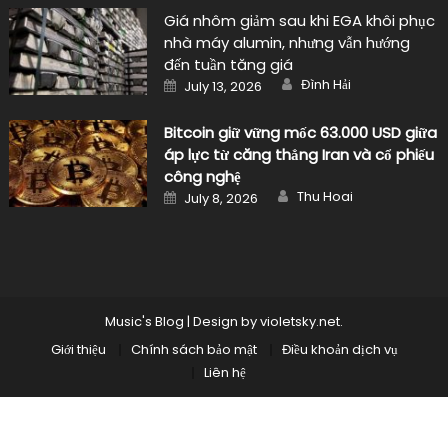
Giá nhôm giảm sau khi EGA khôi phục
nhà máy alumin, nhưng vẫn hướng
đến tuần tăng giá
Author
Posted
Đình Hải
July 13, 2026
on
Bitcoin giữ vững mốc 63.000 USD giữa
áp lực từ căng thẳng Iran và cổ phiếu
công nghệ
Author
Posted
Thu Hoai
July 8, 2026
on
Music's Blog
|
Design by
violetsky.net
.
Giới thiệu
Chính sách bảo mật
Điều khoản dịch vụ
Liên hệ