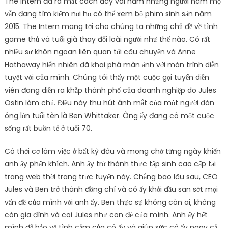
The Intern đã ra mắt cách đây vài năm nhưng người hâm mộ
vẫn đang tìm kiếm nơi họ có thể xem bộ phim sinh sản năm
2015. The Intern mang tới cho chúng ta những chủ đề về tình
game thủ và tuổi già thay đổi loài người như thế nào. Có rất
nhiều sự khôn ngoan liên quan tới câu chuyện và Anne
Hathaway hiển nhiên đã khai phá màn ảnh với màn trình diễn
tuyệt vời của mình. Chúng tôi thấy một cuộc gọi tuyển diễn
viên đang diễn ra khắp thành phố của doanh nghiệp do Jules
Ostin làm chủ. Điều này thu hút ánh mắt của một người đàn
ông lớn tuổi tên là Ben Whittaker. Ông ấy đang có một cuộc
sống rất buồn tẻ ở tuổi 70.
Có thời cơ làm việc ở bất kỳ đâu và mong chờ từng ngày khiến
anh ấy phấn khích. Anh ấy trở thành thực tập sinh cao cấp tại
trang web thời trang trực tuyến này. Chẳng bao lâu sau, CEO
Jules và Ben trở thành đồng chí và cô ấy khởi đầu san sớt mọi
vấn đề của mình với anh ấy. Ben thực sự không còn ai, không
còn gia đình và coi Jules như con đẻ của mình. Anh ấy hết
mình để bảo vệ tình cảm của cô ấy và giúp sức cô ấy ngay cả