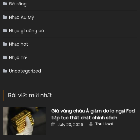
Đời sống
Nhạc Âu Mỹ
Nhạc gì cũng có
Nhạc hot
Nhạc Trẻ
Uncategorized
Bài viết mới nhất
Giá vàng châu Á giảm do lo ngại Fed
tiếp tục thắt chặt chính sách
Author
Posted
Thu Hoai
July 20, 2026
on