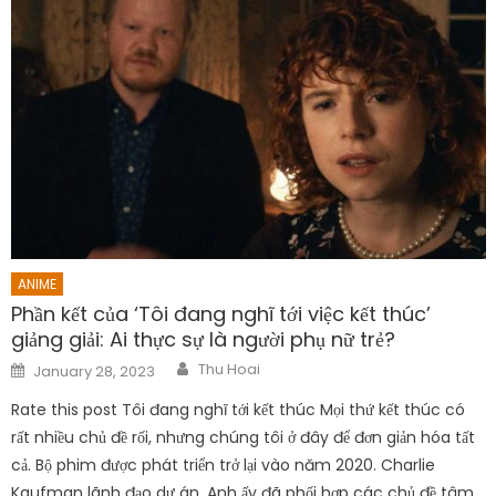
ANIME
Phần kết của ‘Tôi đang nghĩ tới việc kết thúc’
giảng giải: Ai thực sự là người phụ nữ trẻ?
Author
Posted
Thu Hoai
January 28, 2023
on
Rate this post Tôi đang nghĩ tới kết thúc Mọi thứ kết thúc có
rất nhiều chủ đề rối, nhưng chúng tôi ở đây để đơn giản hóa tất
cả. Bộ phim được phát triển trở lại vào năm 2020. Charlie
Kaufman lãnh đạo dự án. Anh ấy đã phối hợp các chủ đề tâm