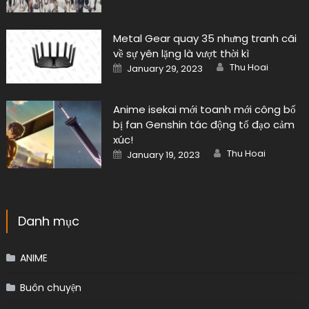
Metal Gear quay 35 nhưng tranh cãi
về sự yên lặng là vượt thời kì
Author
Posted
Thu Hoai
January 29, 2023
on
Anime isekai mới toanh mới công bố
bị fan Genshin tác động tố đạo cảm
xúc!
Author
Posted
Thu Hoai
January 19, 2023
on
Danh mục
ANIME
Buôn chuyện