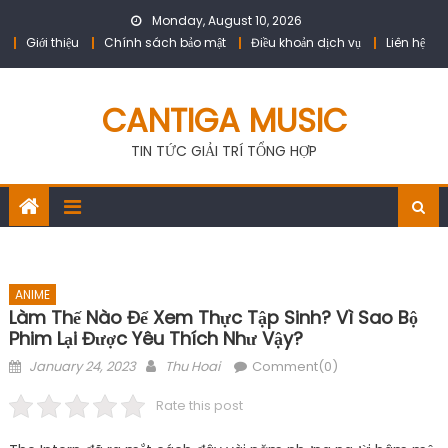
Skip
Monday, August 10, 2026
to
Giới thiệu
Chính sách bảo mật
Điều khoản dịch vụ
Liên hệ
content
CANTIGA MUSIC
TIN TỨC GIẢI TRÍ TỔNG HỢP
ANIME
Làm Thế Nào Để Xem Thực Tập Sinh? Vì Sao Bộ
Phim Lại Được Yêu Thích Như Vậy?
Posted
Author
January 24, 2023
Thu Hoai
Comment(0)
on
Rate this post