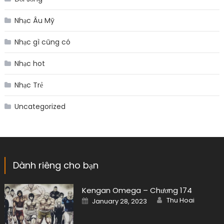
Nhạc Âu Mỹ
Nhạc gì cũng có
Nhạc hot
Nhạc Trẻ
Uncategorized
Dành riêng cho bạn
Kengan Omega – Chương 174
Author
Posted
Thu Hoai
January 28, 2023
on