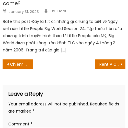
come?
Author
Posted
Thu Hoai
January 31, 2023
on
Rate this post Đây là tất cả những gì chúng ta biết về Ngày
sinh sản Little People Big World Season 24. Tập trước tiên của
chương trình truyền hình thực tế Little People của Mỹ, Big
World được phát sóng trên kênh TLC vào ngày 4 tháng 3
năm 2006. Trang trại của gia […]
Post
Chiêm ngưỡng video tái nhập quá khứ về Raiden Shogun
Rent A Girlfriend Season 2 Episode 11: Kazuya’s Promise! Ngày phát hành
navigation
Leave a Reply
Your email address will not be published.
Required fields
are marked
*
Comment
*