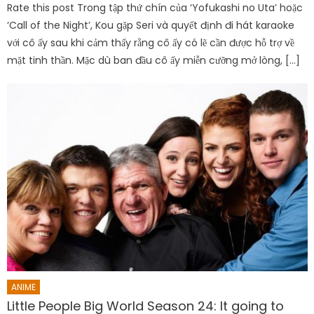
Rate this post Trong tập thứ chín của ‘Yofukashi no Uta’ hoặc
‘Call of the Night’, Kou gặp Seri và quyết định đi hát karaoke
với cô ấy sau khi cảm thấy rằng cô ấy có lẽ cần được hỗ trợ về
mặt tinh thần. Mặc dù ban đầu cô ấy miễn cưỡng mở lòng, […]
ANIME
Little People Big World Season 24: It going to