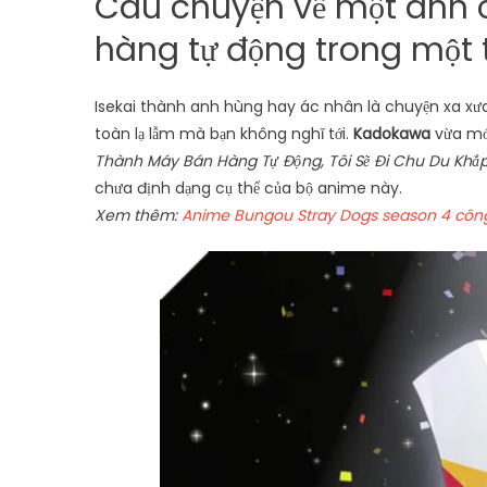
Câu chuyện về một anh 
hàng tự động trong một t
Isekai thành anh hùng hay ác nhân là chuyện xa xư
toàn lạ lẫm mà bạn không nghĩ tới.
Kadokawa
vừa mớ
Thành Máy Bán Hàng Tự Động, Tôi Sẽ Đi Chu Du Khắ
chưa định dạng cụ thể của bộ anime này.
Xem thêm:
Anime Bungou Stray Dogs season 4 công b