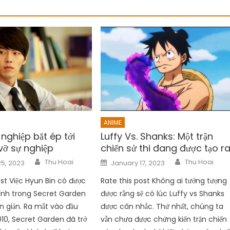
ANIME
nghiệp bắt ép tới
Luffy Vs. Shanks: Một trận
vỡ sự nghiệp
chiến sử thi đang được tạo r
Author
Author
Posted
Thu Hoai
Thu Hoai
5, 2023
January 17, 2023
on
ost Việc Hyun Bin có được
Rate this post Không ai tưởng tượng
ính trong Secret Garden
được rằng sẽ có lúc Luffy vs Shanks
n giản. Ra mắt vào đầu
được cân nhắc. Thứ nhất, chúng ta
010, Secret Garden đã trở
vẫn chưa được chứng kiến ​​trận chiến