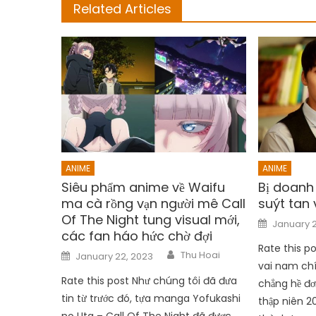
Related Articles
ANIME
ANIME
Siêu phẩm anime về Waifu
Bị doanh 
ma cà rồng vạn người mê Call
suýt tan 
Of The Night tung visual mới,
Posted
January 2
on
các fan háo hức chờ đợi
Rate this p
Author
Posted
Thu Hoai
January 22, 2023
on
vai nam ch
Rate this post Như chúng tôi đã đưa
chẳng hề đơ
tin từ trước đó, tựa manga Yofukashi
thập niên 2
no Uta – Call Of The Night đã được