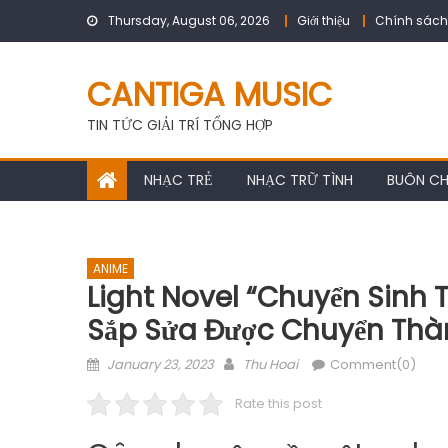
Skip
Thursday, August 06, 2026
Giới thiệu
Chính sách
to
content
CANTIGA MUSIC
TIN TỨC GIẢI TRÍ TỔNG HỢP
NHẠC TRẺ
NHẠC TRỮ TÌNH
BUÔN C
ANIME
Light Novel “chuyển Sinh
Sắp Sửa Được Chuyển Th
Posted
Author
January 23, 2023
Thu Hoai
Comment(0)
on
Rate this post