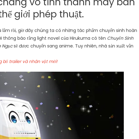
chàng vô tình thành máy bán
hế giới phép thuật.
a lắm rồi, giờ đây chúng ta có những tác phẩm chuyển sinh hoàn
i thông báo rằng light novel của Hirukuma có tên
Chuyển Sinh
p Ngục
sẽ được chuyển sang anime. Tuy nhiên, nhà sản xuất vẫn
ố trailer và nhân vật mới!