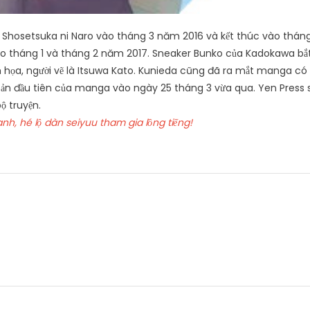
 Shosetsuka ni Naro vào tháng 3 năm 2016 và kết thúc vào thán
vào tháng 1 và tháng 2 năm 2017. Sneaker Bunko của Kadokawa bắ
h họa, người vẽ là Itsuwa Kato. Kunieda cũng đã ra mắt manga có
bản đầu tiên của manga vào ngày 25 tháng 3 vừa qua. Yen Press 
ộ truyện.
h, hé lộ dàn seiyuu tham gia lồng tiếng!