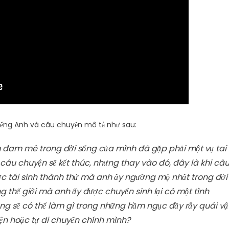
 tiếng Anh và câu chuyện mô tả như sau:
m đam mê trong đời sống của mình đã gặp phải một vụ tai
câu chuyện sẽ kết thúc, nhưng thay vào đó, đây là khi câ
ợc tái sinh thành thứ mà anh ấy ngưỡng mộ nhất trong đời
thế giới mà anh ấy được chuyển sinh lại có một tình
ộng sẽ có thể làm gì trong những hầm ngục đầy rẫy quái vậ
uyện hoặc tự di chuyển chính mình?