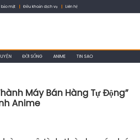
 bảo mật
Điều khoản dịch vụ
Liên hệ
HUYỆN
ĐỜI SỐNG
ANIME
TIN SAO
 Thành Máy Bán Hàng Tự Động”
ành Anime