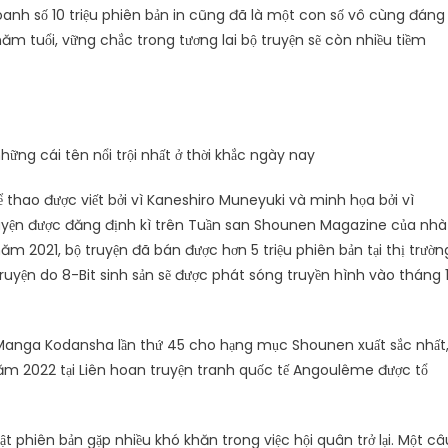
anh số 10 triệu phiên bản in cũng đã là một con số vô cùng đáng
năm tuổi, vững chắc trong tương lai bộ truyện sẽ còn nhiều tiềm
ững cái tên nổi trội nhất ở thời khắc ngày nay
thao được viết bởi vì Kaneshiro Muneyuki và minh họa bởi vì
uyện được đăng định kì trên Tuần san Shounen Magazine của nhà
m 2021, bộ truyện đã bán được hơn 5 triệu phiên bản tại thị trườn
ruyện do 8-Bit sinh sản sẽ được phát sóng truyền hình vào tháng 
g Manga Kodansha lần thứ 45 cho hạng mục Shounen xuất sắc nhất
năm 2022 tại Liên hoan truyện tranh quốc tế Angoulême được tổ
ật phiên bản gặp nhiều khó khăn trong việc hội quân trở lại. Một câ