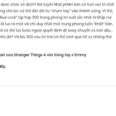
nh được chức vô địch? Đội tuyển Nhật phiên bản có trọn vẹn tố chất
ong chủ lực có thể dẫn dắt họ “chạm tay” vào thành công. Vì thế,
lue Lock” tập hợp 300 trung phong trẻ xuất sắc nhất từ khắp nơi
 là tạo ra một và chỉ duy nhất một trung phong luôn “khát” bàn
i có thể tạo bước ngoặt quyết định để xoay chuyển cả trận đấu…
ô nhị đó? Và liệu 300 cậu trẻ trai có thể vượt qua tất cả những thử
ast của Stranger Things 4 vẫn trắng tay ở Emmy
đây.