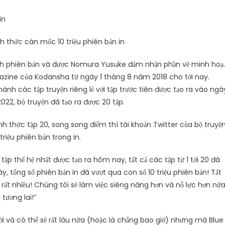
 thức cán mốc 10 triệu phiên bản in
kịch phiên bản và được Nomura Yusuke đảm nhận phần vẽ minh hoạ.
zine của Kodansha từ ngày 1 tháng 8 năm 2018 cho tới nay.
h các tập truyện riêng lẻ với tập trước tiên được tạo ra vào ngà
022, bộ truyện đã tạo ra được 20 tập.
h thức tập 20, song song điểm thì tài khoản Twitter của bộ truyệ
riệu phiên bản trong in.
ập thế hệ nhất được tạo ra hôm nay, tất cả các tập từ 1 tới 20 đã
ày, tổng số phiên bản in đã vượt qua con số 10 triệu phiên bản! Tất
 rất nhiều! Chúng tôi sẽ làm việc siêng năng hơn và nỗ lực hơn nữ
tương lai!”
ời và có thể sẽ rất lâu nữa (hoặc là chẳng bao giờ) nhưng mà Blue