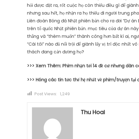
hỏi được đặt ra, rốt cuộc họ còn thiếu điều gì để già
nhưng sau hết, họ nhận ra họ thiếu đi người trung ph
Liên đoàn Bóng đá Nhật phiên bản cho ra đời “Dự án B
trên tổ quốc Nhật phiên bản. mục tiêu của dự án này
thắng và “thèm muốn” thành công hơn bất kì ai, ngườ
“Cái tôi” nào đủ nổi trội để giành lấy vị trí độc nhất v
thách đang cản đường họ?
>>> Xem Thêm: Phim nhận tới 14 đề cử nhưng dàn c
>>> Hóng các tin tức thế hệ nhất về phim/truyện tại 
Post Views:
1,249
Thu Hoai