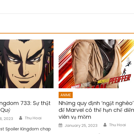
ANIME
ingdom 733: Sự thật
Những quy định ‘ngặt nghèo’
 Quỷ
để Marvel có thể hạn chế diễ
viên vạ mồm
Author
Thu Hoai
8, 2023
Author
Posted
Thu Hoai
January 25, 2023
on
ost Spoiler Kingdom chap