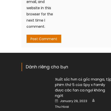
email, and
website in this
browser for the
next time I
comment.
Dành riêng cho bạn
Xuất sắc hơn cả gốc manga, tậ
phim thứ 5 của Spy x Family
được các fan ca ngợi không
ngớt
Author
Posted
January 29, 2023
on
Thu Hoai