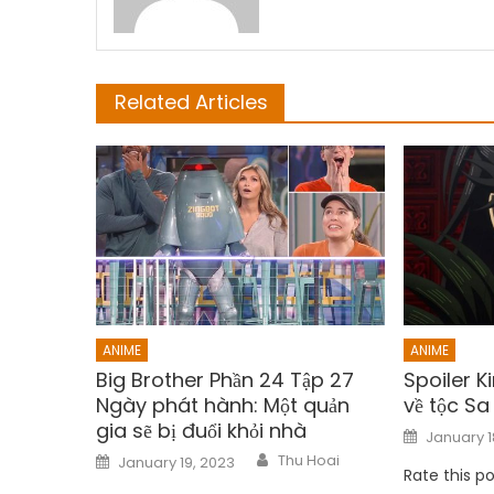
Related Articles
ANIME
ANIME
Big Brother Phần 24 Tập 27
Spoiler K
Ngày phát hành: Một quản
về tộc Sa
gia sẽ bị đuổi khỏi nhà
Posted
January 1
on
Author
Posted
Thu Hoai
January 19, 2023
on
Rate this p