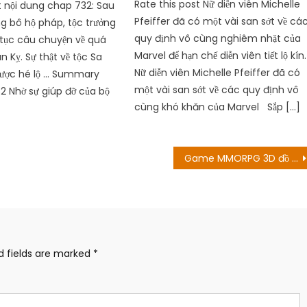
Rate this post Nữ diễn viên Michelle
t nội dung chap 732: Sau
Pfeiffer đã có một vài san sớt về cá
g bô hộ pháp, tộc trưởng
quy định vô cùng nghiêm nhặt của
 tục câu chuyện về quá
Marvel để hạn chế diễn viên tiết lộ kín.
 Kỵ. Sự thật về tộc Sa
Nữ diễn viên Michelle Pfeiffer đã có
ược hé lộ … Summary
một vài san sớt về các quy định vô
 Nhờ sự giúp đỡ của bộ
cùng khó khăn của Marvel Sắp […]
Game MMORPG 3D đồ họa Anime mở đăng ký trước server Hàn
d fields are marked
*