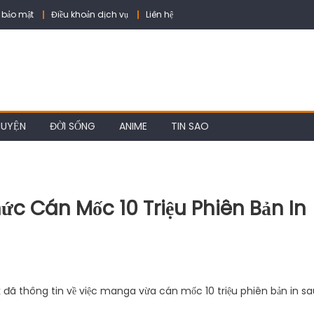
 bảo mật
Điều khoản dịch vụ
Liên hệ
HUYỆN
ĐỜI SỐNG
ANIME
TIN SAO
c Cán Mốc 10 Triệu Phiên Bản In
k đã thông tin về việc manga vừa cán mốc 10 triệu phiên bản in s