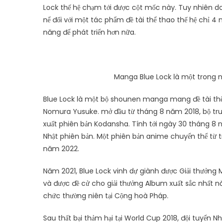
Lock thế hệ chạm tới được cột mốc này. Tuy nhiên do
nể đối với một tác phẩm đề tài thể thao thế hệ chỉ 4 
năng để phát triển hơn nữa.
Manga Blue Lock là một trong nh
Blue Lock là một bộ shounen manga mang đề tài thể 
Nomura Yusuke. mở đầu từ tháng 8 năm 2018, bộ tr
xuất phiên bản Kodansha. Tính tới ngày 30 tháng 8 nă
Nhật phiên bản. Một phiên bản anime chuyển thể từ t
năm 2022.
Năm 2021, Blue Lock vinh dự giành được Giải thưởn
và được đề cử cho giải thưởng Album xuất sắc nhất 
chức thường niên tại Cộng hoà Pháp.
Sau thất bại thảm hại tại World Cup 2018, đội tuyển Nh