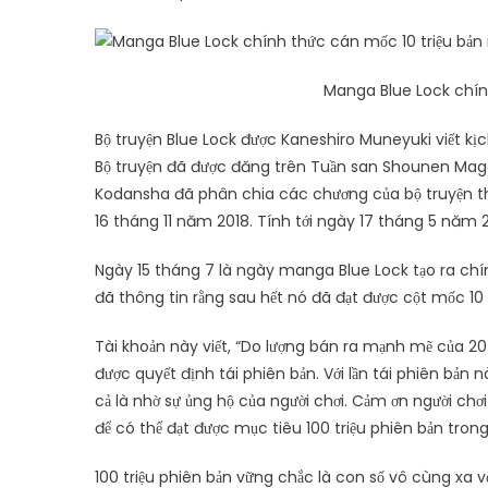
Manga Blue Lock chính
Bộ truyện Blue Lock được Kaneshiro Muneyuki viết 
Bộ truyện đã được đăng trên Tuần san Shounen Maga
Kodansha đã phân chia các chương của bộ truyện thàn
16 tháng 11 năm 2018. Tính tới ngày 17 tháng 5 năm 2
Ngày 15 tháng 7 là ngày manga Blue Lock tạo ra chín
đã thông tin rằng sau hết nó đã đạt được cột mốc 10 t
Tài khoản này viết, “Do lượng bán ra mạnh mẽ của 20 t
được quyết định tái phiên bản. Với lần tái phiên bản n
cả là nhờ sự ủng hộ của người chơi. Cảm ơn người chơi
để có thể đạt được mục tiêu 100 triệu phiên bản trong 
100 triệu phiên bản vững chắc là con số vô cùng xa v