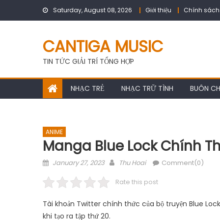
Skip
Saturday, August 08, 2026
Giới thiệu
Chính sách
to
content
CANTIGA MUSIC
TIN TỨC GIẢI TRÍ TỔNG HỢP
NHẠC TRẺ
NHẠC TRỮ TÌNH
BUÔN C
ANIME
Manga Blue Lock Chính Thứ
Posted
Author
January 27, 2023
Thu Hoai
Comment(0)
on
Rate this post
Tài khoản Twitter chính thức của bộ truyện Blue Loc
khi tạo ra tập thứ 20.