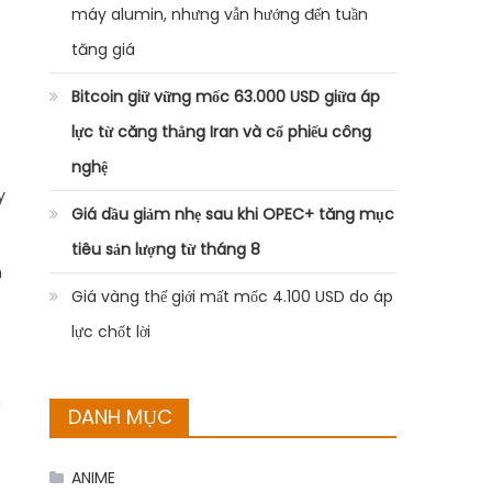
máy alumin, nhưng vẫn hướng đến tuần
tăng giá
Bitcoin giữ vững mốc 63.000 USD giữa áp
lực từ căng thẳng Iran và cổ phiếu công
nghệ
y
Giá dầu giảm nhẹ sau khi OPEC+ tăng mục
tiêu sản lượng từ tháng 8
n
Giá vàng thế giới mất mốc 4.100 USD do áp
lực chốt lời
a
DANH MỤC
ANIME