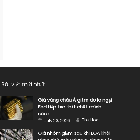
Bài viết mới nhất
Giá vàng châu Á giảm do lo ngại
Fed tiếp tục thắt chặt chính
sách
Author
Posted
Thu Hoai
July 20, 2026
on
Giá nhôm giảm sau khi EGA khôi
phục nhà máy alumin, nhưng vẫn