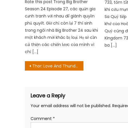
Rate this post Trong Big Brother
733, tóm tắ
Season 24 Episode 27, các quản gia
khi cứu mạn
cạnh tranh với nhau để giành quyền
Sa Quỷ tiếp
phủ quyết. Giờ chỉ còn lại 7 thí sinh
khứ của Hoàn
trong ngôi nhà Big Brother 24 sau khi
Quỷ cũng đ
một khách mời khác bị loại. Họ sẽ cần
Kingdom 732
cải thiện các chiến lược của mình vì
ba […]
chỉ […]
Post
Thor: Love And Thunder Ending được giảng giải
navigation
Leave a Reply
Your email address will not be published.
Require
Comment
*