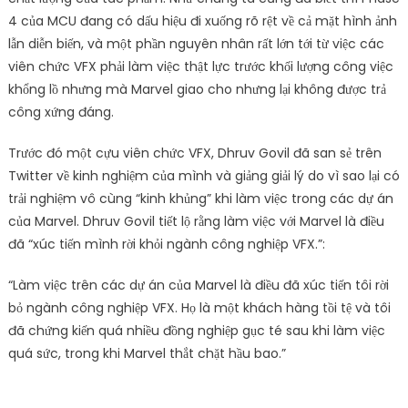
4 của MCU đang có dấu hiệu đi xuống rõ rệt về cả mặt hình ảnh
lẫn diễn biến, và một phần nguyên nhân rất lớn tới từ việc các
viên chức VFX phải làm việc thật lực trước khối lượng công việc
khổng lồ nhưng mà Marvel giao cho nhưng lại không được trả
công xứng đáng.
Trước đó một cựu viên chức VFX, Dhruv Govil đã san sẻ trên
Twitter về kinh nghiệm của mình và giảng giải lý do vì sao lại có
trải nghiệm vô cùng “kinh khủng” khi làm việc trong các dự án
của Marvel. Dhruv Govil tiết lộ rằng làm việc với Marvel là điều
đã “xúc tiến mình rời khỏi ngành công nghiệp VFX.”:
“Làm việc trên các dự án của Marvel là điều đã xúc tiến tôi rời
bỏ ngành công nghiệp VFX. Họ là một khách hàng tồi tệ và tôi
đã chứng kiến ​​quá nhiều đồng nghiệp gục té sau khi làm việc
quá sức, trong khi Marvel thắt chặt hầu bao.”