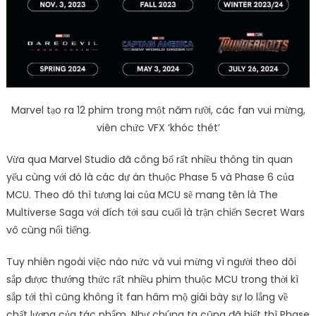
Marvel tạo ra 12 phim trong một năm rưỡi, các fan vui mừng,
viên chức VFX ‘khóc thét’
Vừa qua Marvel Studio đã công bố rất nhiều thông tin quan
yếu cùng với đó là các dự án thuộc Phase 5 và Phase 6 của
MCU. Theo đó thì tương lai của MCU sẽ mang tên là The
Multiverse Saga với đích tới sau cuối là trận chiến Secret Wars
vô cùng nổi tiếng.
Tuy nhiên ngoài việc náo nức và vui mừng vì người theo dõi
sắp được thưởng thức rất nhiều phim thuộc MCU trong thời kì
sắp tới thì cũng không ít fan hâm mộ giãi bày sự lo lắng về
chất lượng của tác phẩm. Như chúng ta cũng đã biết thì Phase