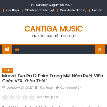
Skip
Sunday, August 09, 2026
to
Giới thiệu
Chính sách bảo mật
Điều khoản dịch vụ
Liên hệ
content
CANTIGA MUSIC
TIN TỨC GIẢI TRÍ TỔNG HỢP
ANIME
Marvel Tạo Ra 12 Phim Trong Một Năm Rưỡi, Viên
Chức VFX ‘khóc Thét’
Posted
Author
January 24, 2023
Thu Hoai
Comment(0)
on
Rate this post