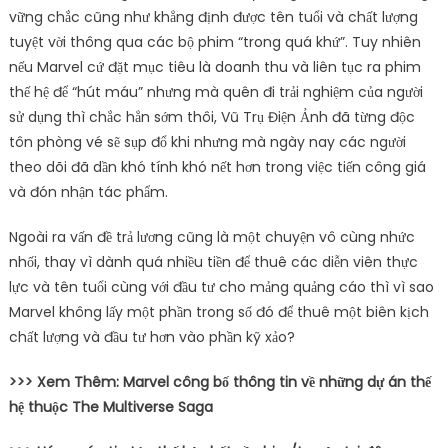
vững chắc cũng như khẳng định được tên tuổi và chất lượng
tuyệt vời thông qua các bộ phim “trong quá khứ”. Tuy nhiên
nếu Marvel cứ đặt mục tiêu là doanh thu và liên tục ra phim
thế hệ để “hút máu” nhưng mà quên đi trải nghiệm của người
sử dụng thì chắc hẳn sớm thôi, Vũ Trụ Điện Ảnh đã từng độc
tôn phòng vé sẽ sụp đổ khi nhưng mà ngày nay các người
theo dõi đã dần khó tính khó nết hơn trong việc tiến công giá
và đón nhận tác phẩm.
Ngoài ra vấn đề trả lương cũng là một chuyện vô cùng nhức
nhối, thay vì dành quá nhiều tiền để thuê các diễn viên thực
lực và tên tuổi cùng với đầu tư cho mảng quảng cáo thì vì sao
Marvel không lấy một phần trong số đó để thuê một biên kịch
chất lượng và đầu tư hơn vào phần kỹ xảo?
>>> Xem Thêm: Marvel công bố thông tin về những dự án thế
hệ thuộc The Multiverse Saga