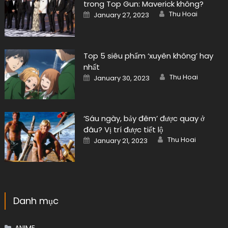
trong Top Gun: Maverick không?
Author
Posted
Thu Hoai
January 27, 2023
on
Top 5 siêu phẩm ‘xuyên không’ hay
nhất
Author
Posted
Thu Hoai
January 30, 2023
on
‘Sáu ngày, bảy đêm’ được quay ở
đâu? Vị trí được tiết lộ
Author
Posted
Thu Hoai
January 21, 2023
on
Danh mục