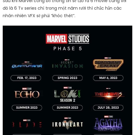
Sau khi Marvel công bố thông tin sẽ tạo ra 6 movie cùng với
đó là 6 Tv series chỉ trong một năm rưỡi thì chắc hẳn các
nhân nhiên VFX sẽ phải “khóc thét”.