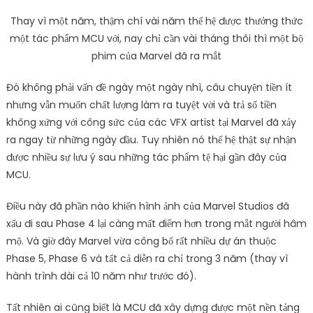
Thay vì một năm, thậm chí vài năm thế hệ được thưởng thức
một tác phẩm MCU với, nay chỉ cần vài tháng thôi thì một bộ
phim của Marvel đã ra mắt
Đó không phải vấn đề ngày một ngày nhì, câu chuyện tiền ít
nhưng vẫn muốn chất lượng làm ra tuyệt vời và trả số tiền
không xứng với công sức của các VFX artist tại Marvel đã xảy
ra ngay từ những ngày đầu. Tuy nhiên nó thế hệ thật sự nhận
được nhiều sự lưu ý sau những tác phẩm tệ hại gần đây của
MCU.
Điều này đã phần nào khiến hình ảnh của Marvel Studios đã
xấu đi sau Phase 4 lại càng mất điểm hơn trong mắt người hâm
mộ. Và giờ đây Marvel vừa công bố rất nhiều dự án thuộc
Phase 5, Phase 6 và tất cả diễn ra chỉ trong 3 năm (thay vì
hành trình dài cả 10 năm như trước đó).
Tất nhiên ai cũng biết là MCU đã xây dựng được một nền tảng