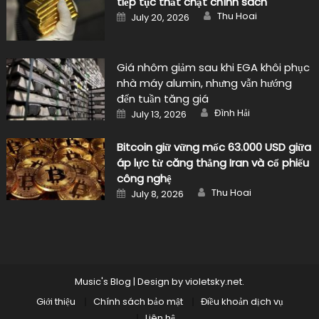
tiếp tục thắt chặt chính sách
Author
Posted
Thu Hoai
July 20, 2026
on
Giá nhôm giảm sau khi EGA khôi phục
nhà máy alumin, nhưng vẫn hướng
đến tuần tăng giá
Author
Posted
Đình Hải
July 13, 2026
on
Bitcoin giữ vững mốc 63.000 USD giữa
áp lực từ căng thẳng Iran và cổ phiếu
công nghệ
Author
Posted
Thu Hoai
July 8, 2026
on
Music's Blog
|
Design by
violetsky.net
.
Giới thiệu
Chính sách bảo mật
Điều khoản dịch vụ
Liên hệ