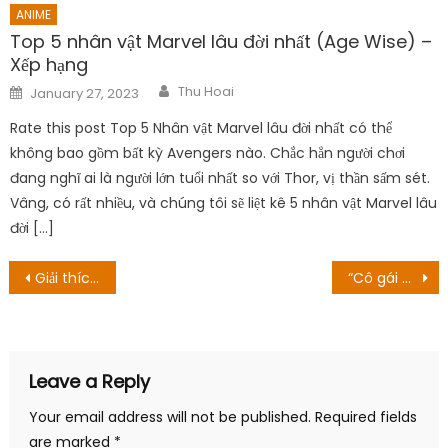
ANIME
Top 5 nhân vật Marvel lâu đời nhất (Age Wise) –
Xếp hạng
Author
Posted
Thu Hoai
January 27, 2023
on
Rate this post Top 5 Nhân vật Marvel lâu đời nhất có thể
không bao gồm bất kỳ Avengers nào. Chắc hẳn người chơi
đang nghĩ ai là người lớn tuổi nhất so với Thor, vị thần sấm sét.
Vâng, có rất nhiều, và chúng tôi sẽ liệt kê 5 nhân vật Marvel lâu
đời […]
Post
Giải thích về âm mưu hạt hậu môn của đại gia cờ
“Cô gái nghèo bị bán làm vợ” cứu chồng thoát khỏi án tù tội trong tấc gang “gây sốt” màn ảnh Ấn Độ
navigation
Leave a Reply
Your email address will not be published.
Required fields
are marked
*