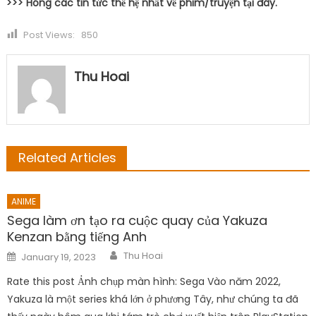
>>> Hóng các tin tức thế hệ nhất về phim/truyện tại đây.
Post Views:
850
Thu Hoai
Related Articles
ANIME
Sega làm ơn tạo ra cuộc quay của Yakuza
Kenzan bằng tiếng Anh
Author
Posted
Thu Hoai
January 19, 2023
on
Rate this post Ảnh chụp màn hình: Sega Vào năm 2022,
Yakuza là một series khá lớn ở phương Tây, như chúng ta đã