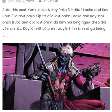
Thu Hoai
January 19, 2023
on
Rate this post Xem Locke & Key Phần 3 ở đâu? Locke and Key
Phần 3 là một phần sắp tới của loạt phim Locke and Key. nhì
phần trước tiên của loạt phim đã làm hài lòng người theo dõi
về mọi mặt. Đây là một bộ phim truyền hình kinh dị giả tưởng
[…]