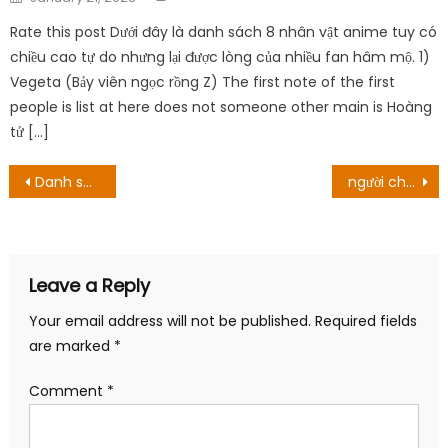
on
Rate this post Dưới đây là danh sách 8 nhân vật anime tuy có
chiều cao tự do nhưng lại được lòng của nhiều fan hâm mộ. 1)
Vegeta (Bảy viên ngọc rồng Z) The first note of the first
people is list at here does not someone other main is Hoàng
tử […]
Post
Danh sách anime Netflix tháng 8/2022 đáng xem nhất!
người chơi trai của Luisinha Oliveira là ai? Tiết lộ người chơi trai nổi tiếng kín đáo!
navigation
Leave a Reply
Your email address will not be published.
Required fields
are marked
*
Comment
*