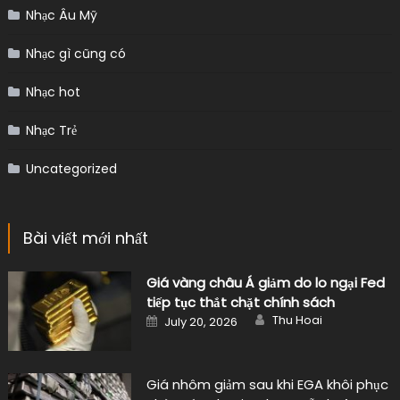
Nhạc Âu Mỹ
Nhạc gì cũng có
Nhạc hot
Nhạc Trẻ
Uncategorized
Bài viết mới nhất
Giá vàng châu Á giảm do lo ngại Fed
tiếp tục thắt chặt chính sách
Author
Posted
Thu Hoai
July 20, 2026
on
Giá nhôm giảm sau khi EGA khôi phục