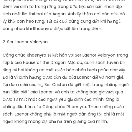
đêm với anh ta trong rừng trong bữa tiệc săn bắn nhân dịp
sinh nhật lần thứ hai của Aegon. Anh ấy thậm chí còn cứu cô
ấy khỏi con heo rừng. Tất cả cuối cùng cũng đến khi họ ngủ
cùng nhau khi Rhaenyra được bật lên trong đêm.
2. Ser Laenor Velaryon
Công chúa Rhaenyra sẽ kết hôn với Ser Laenor Velaryon trong
Tập 5 của House of the Dragon. Mặc dù, cuốn sách tuyên bố
rằng cả hai không có một cuộc hôn nhân hạnh phúc như vậy.
Đó là vì định hướng được đồn đại của Laenor đối với nam giới.
Tại đám cưới của họ, Ser Criston đã giết một trong những người
bạn “đặc biệt” của Laenor, và anh ta không bao giờ vượt qua
được sự mất mát của người yêu giả định của mình. Ông là
chồng đầu tiên của Công chúa Rhaenyra. Theo những cuốn
sách, Laenor không phải là một người đàn ông tồi, chỉ là một
người không mong đợi phụ nữ trên giường của mình.