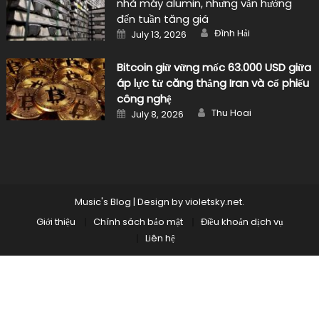
nhà máy alumin, nhưng vẫn hướng
đến tuần tăng giá
Author
Posted
Đình Hải
July 13, 2026
on
Bitcoin giữ vững mốc 63.000 USD giữa
áp lực từ căng thẳng Iran và cổ phiếu
công nghệ
Author
Posted
Thu Hoai
July 8, 2026
on
Music's Blog
|
Design by
violetsky.net
.
Giới thiệu
Chính sách bảo mật
Điều khoản dịch vụ
Liên hệ