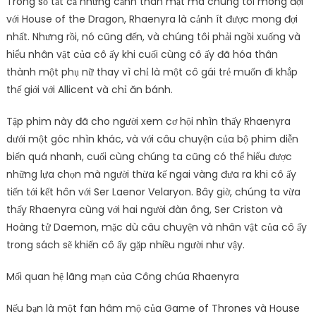
Trong số tất cả những cảnh thân mật mà chúng tôi mong đợi
với House of the Dragon, Rhaenyra là cảnh ít được mong đợi
nhất. Nhưng rồi, nó cũng đến, và chúng tôi phải ngồi xuống và
hiểu nhân vật của cô ấy khi cuối cùng cô ấy đã hóa thân
thành một phụ nữ thay vì chỉ là một cô gái trẻ muốn đi khắp
thế giới với Allicent và chỉ ăn bánh.
Tập phim này đã cho người xem cơ hội nhìn thấy Rhaenyra
dưới một góc nhìn khác, và với câu chuyện của bộ phim diễn
biến quá nhanh, cuối cùng chúng ta cũng có thể hiểu được
những lựa chọn mà người thừa kế ngai vàng đưa ra khi cô ấy
tiến tới kết hôn với Ser Laenor Velaryon. Bây giờ, chúng ta vừa
thấy Rhaenyra cùng với hai người đàn ông, Ser Criston và
Hoàng tử Daemon, mặc dù câu chuyện và nhân vật của cô ấy
trong sách sẽ khiến cô ấy gặp nhiều người như vậy.
Mối quan hệ lãng mạn của Công chúa Rhaenyra
Nếu bạn là một fan hâm mộ của Game of Thrones và House