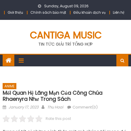
Skip
Sunday, August 09, 2026
to
Giới thiệu
Chính sách bảo mật
Điều khoản dịch vụ
Liên hệ
content
CANTIGA MUSIC
TIN TỨC GIẢI TRÍ TỔNG HỢP
ANIME
Mối Quan Hệ Lãng Mạn Của Công Chúa
Rhaenyra Như Trong Sách
Posted
Author
January 17, 2023
Thu Hoai
Comment(0)
on
Rate this post