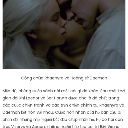
Công chúa Rhaenyra và Hoàng tử Daemon
Mặc dù, những cuốn sách nói một cái gì đó khác. Sau một thời
gian dài khi Laenor và Ser Harwin được cho là đã chết trong
các cuộc chiến tranh và các trận chiến chính trị, Rhaenyra và
Daemon kết hôn với nhau. Cuộc hôn nhân của họ ban đầu bị
phản đối nhưng mọi người bắt đầu chấp nhận họ. Họ có hai con
trai, Viserys và Aegon, những người tiếp tục cai trị Bảy Vương