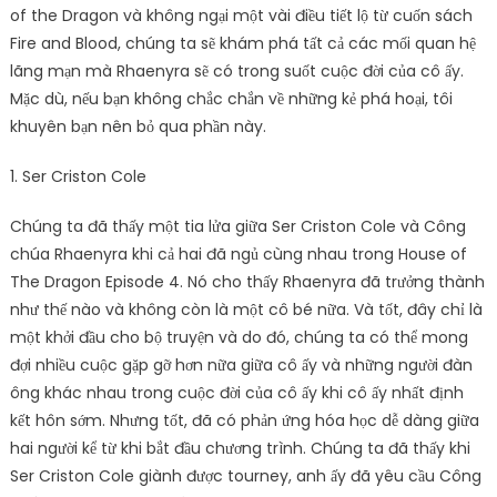
of the Dragon và không ngại một vài điều tiết lộ từ cuốn sách
Fire and Blood, chúng ta sẽ khám phá tất cả các mối quan hệ
lãng mạn mà Rhaenyra sẽ có trong suốt cuộc đời của cô ấy.
Mặc dù, nếu bạn không chắc chắn về những kẻ phá hoại, tôi
khuyên bạn nên bỏ qua phần này.
1. Ser Criston Cole
Chúng ta đã thấy một tia lửa giữa Ser Criston Cole và Công
chúa Rhaenyra khi cả hai đã ngủ cùng nhau trong House of
The Dragon Episode 4. Nó cho thấy Rhaenyra đã trưởng thành
như thế nào và không còn là một cô bé nữa. Và tốt, đây chỉ là
một khởi đầu cho bộ truyện và do đó, chúng ta có thể mong
đợi nhiều cuộc gặp gỡ hơn nữa giữa cô ấy và những người đàn
ông khác nhau trong cuộc đời của cô ấy khi cô ấy nhất định
kết hôn sớm. Nhưng tốt, đã có phản ứng hóa học dễ dàng giữa
hai người kể từ khi bắt đầu chương trình. Chúng ta đã thấy khi
Ser Criston Cole giành được tourney, anh ấy đã yêu cầu Công