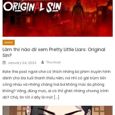
ANIME
Làm thế nào để xem Pretty Little Liars: Original
Sin?
Author
Posted
Thu Hoai
January 24, 2023
on
Rate this post người chơi có thích những bộ phim truyền hình
dành cho lứa tuổi thanh thiếu niên, nơi nhì cô gái trùm tiến
công nhau và những chàng trai bơi không mặc áo phông
không? Vâng, đúng mực, ai có thể ghét những chương trình
đó? Chà, tin tốt ở đây là một […]