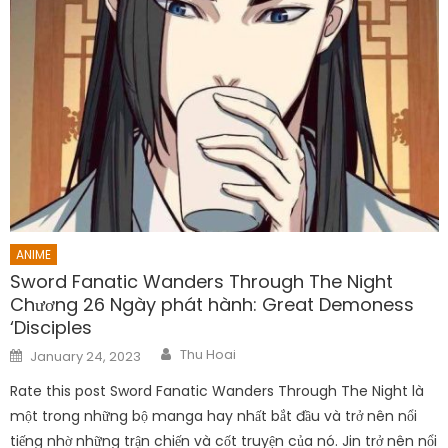
ANIME
Sword Fanatic Wanders Through The Night
Chương 26 Ngày phát hành: Great Demoness
‘Disciples
Author
Posted
Thu Hoai
January 24, 2023
on
Rate this post Sword Fanatic Wanders Through The Night là
một trong những bộ manga hay nhất bắt đầu và trở nên nổi
tiếng nhờ những trận chiến và cốt truyện của nó. Jin trở nên nổi