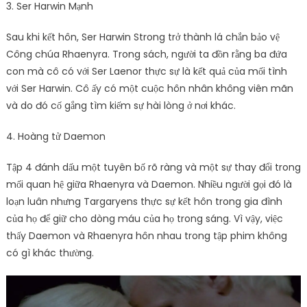
3. Ser Harwin Mạnh
Sau khi kết hôn, Ser Harwin Strong trở thành lá chắn bảo vệ
Công chúa Rhaenyra. Trong sách, người ta đồn rằng ba đứa
con mà cô có với Ser Laenor thực sự là kết quả của mối tình
với Ser Harwin. Cô ấy có một cuộc hôn nhân không viên mãn
và do đó cố gắng tìm kiếm sự hài lòng ở nơi khác.
4. Hoàng tử Daemon
Tập 4 đánh dấu một tuyên bố rõ ràng và một sự thay đổi trong
mối quan hệ giữa Rhaenyra và Daemon. Nhiều người gọi đó là
loạn luân nhưng Targaryens thực sự kết hôn trong gia đình
của họ để giữ cho dòng máu của họ trong sáng. Vì vậy, việc
thấy Daemon và Rhaenyra hôn nhau trong tập phim không
có gì khác thường.