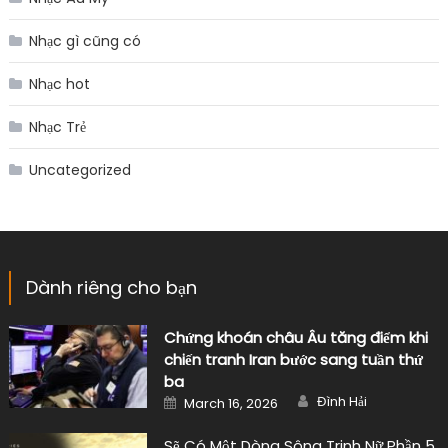
Nhạc gì cũng có
Nhạc hot
Nhạc Trẻ
Uncategorized
Dành riêng cho bạn
Chứng khoán châu Âu tăng điểm khi
chiến tranh Iran bước sang tuần thứ
ba
Author
Posted
Đình Hải
March 16, 2026
on
Sẽ Có Một Dòng Sông Trinh Nữ Phần 5