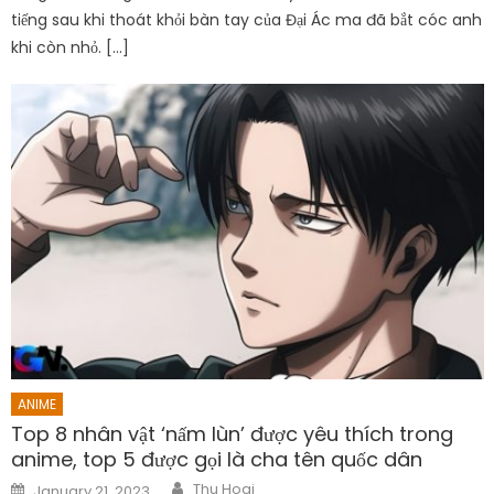
tiếng sau khi thoát khỏi bàn tay của Đại Ác ma đã bắt cóc anh
khi còn nhỏ. […]
ANIME
Top 8 nhân vật ‘nấm lùn’ được yêu thích trong
anime, top 5 được gọi là cha tên quốc dân
Author
Posted
Thu Hoai
January 21, 2023