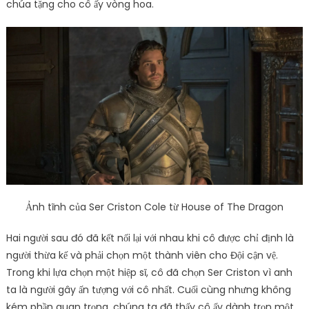
chúa tặng cho cô ấy vòng hoa.
Ảnh tĩnh của Ser Criston Cole từ House of The Dragon
Hai người sau đó đã kết nối lại với nhau khi cô được chỉ định là
người thừa kế và phải chọn một thành viên cho Đội cận vệ.
Trong khi lựa chọn một hiệp sĩ, cô đã chọn Ser Criston vì anh
ta là người gây ấn tượng với cô nhất. Cuối cùng nhưng không
kém phần quan trọng, chúng ta đã thấy cô ấy dành trọn một