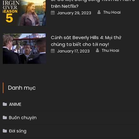
trên Netflix?
Author
Posted
Thu Hoai
January 29, 2023
on
Cảnh sát Beverly Hills 4: Mọi thứ
chúng ta biết cho tới nay!
Author
Posted
Thu Hoai
January 17, 2023
on
Danh mục
ANIME
Buôn chuyện
Đời sống