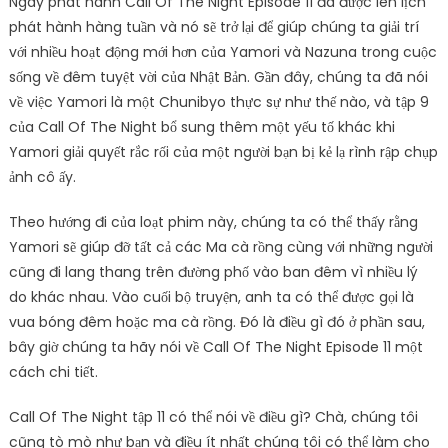
Ngày phát hành Call Of The Night Episode 11 đã được lên lịch
phát hành hàng tuần và nó sẽ trở lại để giúp chúng ta giải trí
với nhiều hoạt động mới hơn của Yamori và Nazuna trong cuộc
sống về đêm tuyệt vời của Nhật Bản. Gần đây, chúng ta đã nói
về việc Yamori là một Chunibyo thực sự như thế nào, và tập 9
của Call Of The Night bổ sung thêm một yếu tố khác khi
Yamori giải quyết rắc rối của một người bạn bị kẻ lạ rình rập chụp
ảnh cô ấy.
Theo hướng đi của loạt phim này, chúng ta có thể thấy rằng
Yamori sẽ giúp đỡ tất cả các Ma cà rồng cùng với những người
cũng đi lang thang trên đường phố vào ban đêm vì nhiều lý
do khác nhau. Vào cuối bộ truyện, anh ta có thể được gọi là
vua bóng đêm hoặc ma cà rồng. Đó là điều gì đó ở phần sau,
bây giờ chúng ta hãy nói về Call Of The Night Episode 11 một
cách chi tiết.
Call Of The Night tập 11 có thể nói về điều gì? Chà, chúng tôi
cũng tò mò như bạn và điều ít nhất chúng tôi có thể làm cho