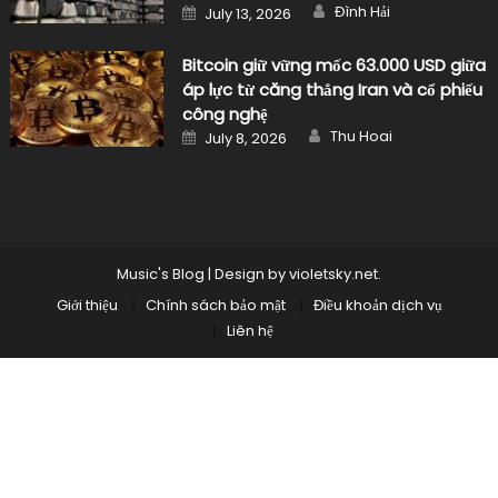
Author
Posted
Đình Hải
July 13, 2026
on
Bitcoin giữ vững mốc 63.000 USD giữa
áp lực từ căng thẳng Iran và cổ phiếu
công nghệ
Author
Posted
Thu Hoai
July 8, 2026
on
Music's Blog
|
Design by
violetsky.net
.
Giới thiệu
Chính sách bảo mật
Điều khoản dịch vụ
Liên hệ