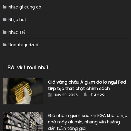
Nhạc gì cũng có
Nhạc hot
Nhạc Trẻ
Uncategorized
Bài viết mới nhất
Giá vàng châu Á giảm do lo ngại Fed
tiếp tục thắt chặt chính sách
Author
Posted
Thu Hoai
July 20, 2026
on
Giá nhôm giảm sau khi EGA khôi phục
nhà máy alumin, nhưng vẫn hướng
đến tuần tăng giá