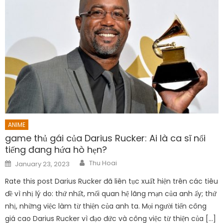
ANIME
game thủ gái của Darius Rucker: Ai là ca sĩ nổi
tiếng đang hứa hò hẹn?
Author
Posted
Thu Hoai
January 23, 2023
on
Rate this post Darius Rucker đã liên tục xuất hiện trên các tiêu
đề vì nhị lý do: thứ nhất, mối quan hệ lãng mạn của anh ấy; thứ
nhị, những việc làm từ thiện của anh ta. Mọi người tiến công
giá cao Darius Rucker vì đạo đức và công việc từ thiện của […]