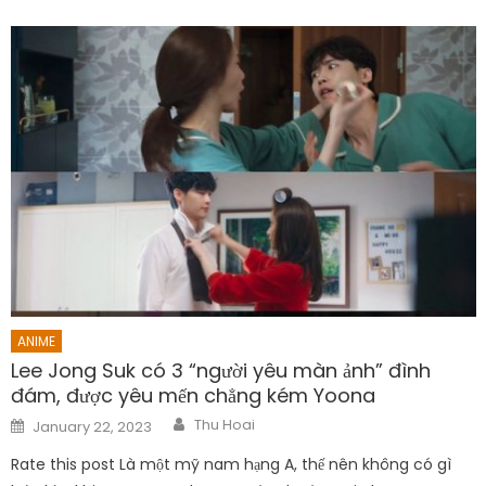
ANIME
Lee Jong Suk có 3 “người yêu màn ảnh” đình
đám, được yêu mến chẳng kém Yoona
Author
Posted
Thu Hoai
January 22, 2023
on
Rate this post Là một mỹ nam hạng A, thế nên không có gì