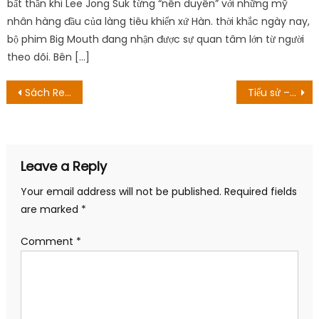
bất thần khi Lee Jong Suk từng “nên duyên” với những mỹ
nhân hàng đầu của làng tiêu khiển xứ Hàn. thời khắc ngày nay,
bộ phim Big Mouth đang nhận được sự quan tâm lớn từ người
theo dõi. Bên […]
Post
Sách Recs: 7 cuốn sách hay dành cho người yêu sách
Tiểu sử – sự nghiệp – top hits Lã Phong Lâm: từng vào tù ra tội cho tới ước mơ được kể chuyện bằng âm nhạc
navigation
Leave a Reply
Your email address will not be published.
Required fields
are marked
*
Comment
*