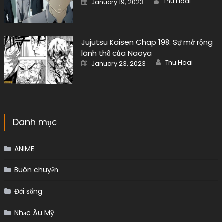
Thu Hoai
January 19, 2023
on
Jujutsu Kaisen Chap 198: Sự mở rộng
lãnh thổ của Naoya
Author
Posted
Thu Hoai
January 23, 2023
on
Danh mục
ANIME
Buôn chuyện
Đời sống
Nhạc Âu Mỹ