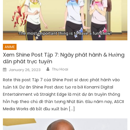
ANIME
Xem Shine Post Tập 7: Ngày phát hành & Hướng
dẫn phát trực tuyến
Author
Posted
Thu Hoai
January 26, 2023
on
Rate this post Tập 7 của Shine Post sẽ được phát hành vào
tuần tới. Dự án Shine Post được tạo ra bởi Konami Digital
Entertainment và Straight Edge là một dự án truyền thông
hỗn hợp theo chủ đề thần tượng Nhật Bản. Đầu năm nay, ASCII
Media Works đã bắt đầu xuất bản […]