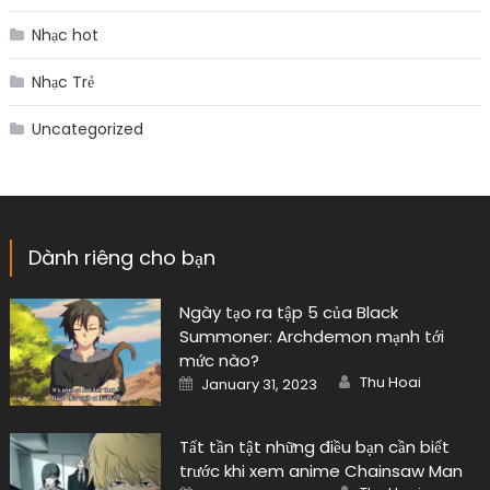
Nhạc hot
Nhạc Trẻ
Uncategorized
Dành riêng cho bạn
Ngày tạo ra tập 5 của Black
Summoner: Archdemon mạnh tới
mức nào?
Author
Posted
Thu Hoai
January 31, 2023
on
Tất tần tật những điều bạn cần biết
trước khi xem anime Chainsaw Man
Author
Posted