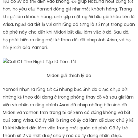
liệu cô ấy có thể điền vào không. Để giúp Nazuna hoạt động tốt
hơn, họ yêu cầu Yamori đóng giả như một khách hàng. Trong
khi giả làm khách hàng, anh gặp một người hầu gái khác tên là
Arisa, người đã tiết lộ với anh rằng cô từng là số một trong quán
cà phê này cho đến khi Midori bắt đầu làm việc ở đó. Sau đó,
họ phát hiện ra rằng một kẻ theo dõi đã chụp ảnh Arisa, và họ
hỏi ý kiến ​​của Yamori.
Midori giải thích lý do
Yamori nhận ra rằng tất cả những bức ảnh đã được chụp bởi
những kẻ theo dõi đang ở trong phòng thay đồ và sau giờ làm
việc và nhận ra rằng chính Asari đã chụp những bức ảnh đó.
Midori và Yamori trốn trong tủ để xem có đúng không và bắt
quả tang Arisa. Cô ấy tiết lộ rằng cô ấy đã làm để được chú ý kể
từ khi Midori đến làm việc trong một quán cà phê. Cô ấy trở
thành số 2 và mất đi sự chú ý mà cô ấy đang nhận được.