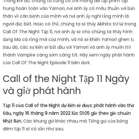
Trong khi đó, chúng ta cũng có thể mong đợi tập phim tập
trung hoàn toàn vào Yamori, nơi anh ấy có mâu thuẫn với bản
thân về căn bệnh của mình và nơi anh ấy nghĩ rằng mình là
người đặc biệt. Hoặc có thể, chúng ta sẽ thấy Akihito trở lại trong
Call Of The Night Tập 11, nơi anh ấy sẽ cho chúng ta thấy hình
dạng Ma cà rồng mới của mình, và nó sẽ khiến Yamori ghen tị.
Sau đó, các sự kiện sẽ bắt đầu với Yamori và anh ấy muốn trở
thành Vampire càng sớm càng tốt. Hãy xem ngày phát hành
của Call Of The Night Episode 11 bên dưới.
Call of the Night Tập 11 Ngày
và giờ phát hành
Tập 11 của Call of the Night dự kiến ​​sẽ được phát hành vào thứ
Sáu, ngày 16 tháng 9 năm 2022 lúc 01:05 giờ theo giờ chuẩn
Nhật Bản.
Các khung giờ khác nhau mà Tiếng gọi của bóng
đêm tập 11 sẽ có sẵn như sau;