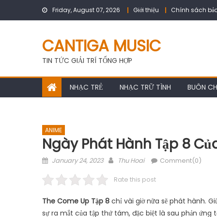
Skip
Friday, August 07, 2026
Giới thiệu
Chính sách bảo
to
content
CANTIGA MUSIC
TIN TỨC GIẢI TRÍ TỔNG HỢP
NHẠC TRẺ
NHẠC TRỮ TÌNH
BUÔN C
ANIME
Ngày Phát Hành Tập 8 Của
Posted
Author
January 24, 2023
Thu Hoai
Comment(0)
on
Rate this post
The Come Up Tập 8
chỉ vài giờ nữa sẽ phát hành. G
sự ra mắt của tập thứ tám, đặc biệt là sau phản ứng tố