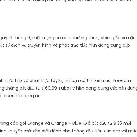
ày 13 tháng 9, một mạng có các chương trình, phim gốc và nội
t số dịch vụ truyền hình và phát trực tiếp hiện đang cung cấp
 trực tiếp và phát trực tuyến, nơi bạn có thể xem nó. Freeform
ng tháng bắt đầu từ $ 69,99. FuboTV hiện đang cung cấp bản dùn
g quên tận dụng nó.
rong các gói Orange và Orange + Blue. Giá bắt đầu từ $ 35 mỗi
ình khuyến mãi đặc biệt dành cho tháng đầu tiên của bạn với mứ