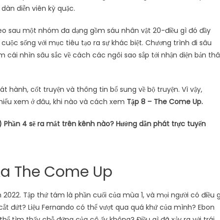
 dàn diễn viên kỳ quặc.
 theo sau một nhóm đa dạng gồm sáu nhân vật 20-điều gì đó đầy
cuộc sống với mục tiêu tạo ra sự khác biệt. Chương trình đi sâu
 cái nhìn sâu sắc về cách các ngôi sao sắp tới nhận diện bản th
 hành, cốt truyện và thông tin bổ sung về bộ truyện. Vì vậy,
 hiểu xem ở đâu, khi nào và cách xem
Tập 8 – The Come Up.
 Phần 4 sẽ ra mắt trên kênh nào? Hướng dẫn phát trực tuyến
ủa The Come Up
022. Tập thứ tám là phần cuối của mùa 1, và mọi người có điều g
 cắt đứt? Liệu Fernando có thể vượt qua quá khứ của mình? Ebon
ể tìm thấy chỗ đứng của cô ấy không? Điều gì đã xảy ra với trái