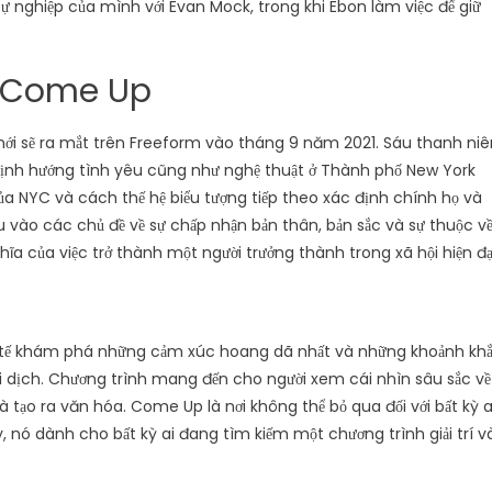
sự nghiệp của mình với Evan Mock, trong khi Ebon làm việc để giữ
m Come Up
mới sẽ ra mắt trên Freeform vào tháng 9 năm 2021. Sáu thanh niê
định hướng tình yêu cũng như nghệ thuật ở Thành phố New York
của NYC và cách thế hệ biểu tượng tiếp theo xác định chính họ và
vào các chủ đề về sự chấp nhận bản thân, bản sắc và sự thuộc về
ĩa của việc trở thành một người trưởng thành trong xã hội hiện đạ
 tế khám phá những cảm xúc hoang dã nhất và những khoảnh kh
ại dịch. Chương trình mang đến cho người xem cái nhìn sâu sắc về
à tạo ra văn hóa. Come Up là nơi không thể bỏ qua đối với bất kỳ a
y, nó dành cho bất kỳ ai đang tìm kiếm một chương trình giải trí v