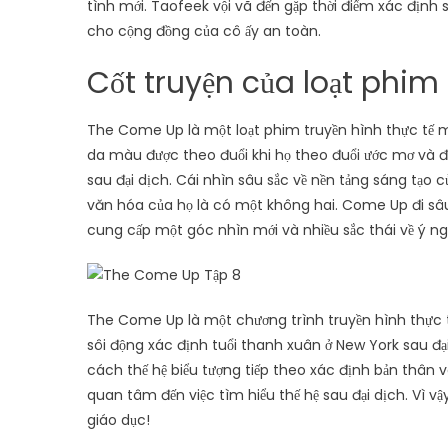
tình mới. Taofeek vội vã đến gặp thời điểm xác định 
cho cộng đồng của cô ấy an toàn.
Cốt truyện của loạt phi
The Come Up là một loạt phim truyền hình thực tế 
da màu được theo đuổi khi họ theo đuổi ước mơ và 
sau đại dịch. Cái nhìn sâu sắc về nền tảng sáng tạo 
văn hóa của họ là có một không hai. Come Up đi sâu 
cung cấp một góc nhìn mới và nhiều sắc thái về ý ngh
The Come Up là một chương trình truyền hình thực
sôi động xác định tuổi thanh xuân ở New York sau đ
cách thế hệ biểu tượng tiếp theo xác định bản thân v
quan tâm đến việc tìm hiểu thế hệ sau đại dịch. Vì vậ
giáo dục!