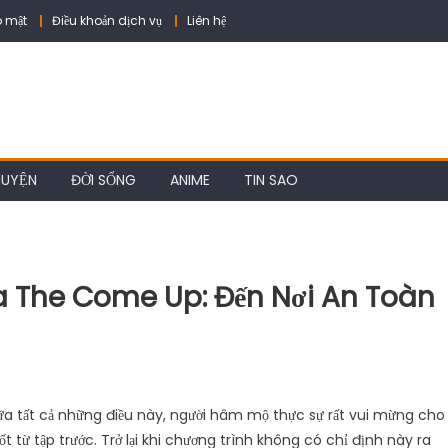
 mật
Điều khoản dịch vụ
Liên hệ
HUYỆN
ĐỜI SỐNG
ANIME
TIN SAO
 The Come Up: Đến Nơi An Toàn
iữa tất cả những điều này, người hâm mộ thực sự rất vui mừng cho
t từ tập trước. Trở lại khi chương trình không có chỉ định này ra