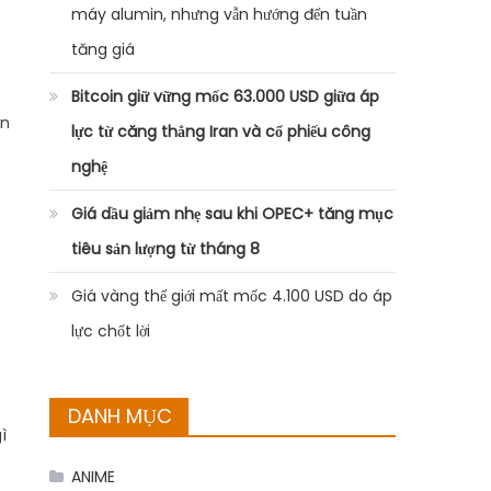
máy alumin, nhưng vẫn hướng đến tuần
tăng giá
Bitcoin giữ vững mốc 63.000 USD giữa áp
ân
lực từ căng thẳng Iran và cổ phiếu công
nghệ
Giá dầu giảm nhẹ sau khi OPEC+ tăng mục
tiêu sản lượng từ tháng 8
Giá vàng thế giới mất mốc 4.100 USD do áp
lực chốt lời
DANH MỤC
ì
ANIME