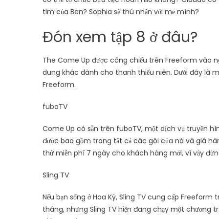
tim của Ben? Sophia sẽ thú nhận với mẹ mình?
Đón xem tập 8 ở đâu?
The Come Up được công chiếu trên Freeform vào ng
dung khác dành cho thanh thiếu niên. Dưới đây là mộ
Freeform.
fuboTV
Come Up có sẵn trên fuboTV, một dịch vụ truyền hình
được bao gồm trong tất cả các gói của nó và giá hà
thử miễn phí 7 ngày cho khách hàng mới, vì vậy đừn
Sling TV
Nếu bạn sống ở Hoa Kỳ, Sling TV cung cấp Freeform t
tháng, nhưng Sling TV hiện đang chạy một chương tr