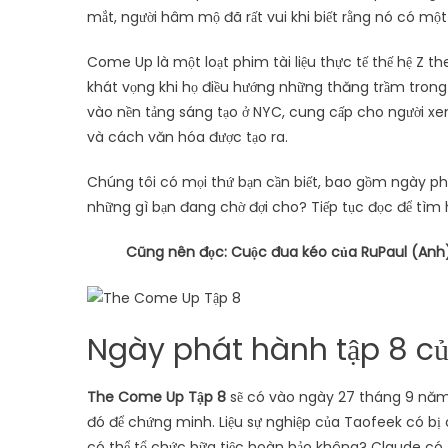
mắt, người hâm mộ đã rất vui khi biết rằng nó có một
Come Up là một loạt phim tài liệu thực tế thế hệ Z
khát vọng khi họ điều hướng những thăng trầm trong 
vào nền tảng sáng tạo ở NYC, cung cấp cho người xem
và cách văn hóa được tạo ra.
Chúng tôi có mọi thứ bạn cần biết, bao gồm ngày phát
những gì bạn đang chờ đợi cho? Tiếp tục đọc để tìm
Cũng nên đọc: Cuộc đua kéo của RuPaul (Anh)
Ngày phát hành tập 8 c
The Come Up Tập 8
sẽ có vào ngày 27 tháng 9 năm 2
đó để chứng minh. Liệu sự nghiệp của Taofeek có bị
có thể tổ chức bữa tiệc hoàn hảo không? Claude có th