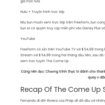
giá một nửa.
Hulu + Truyền hình trực tiếp
Nếu bạn muốn xem trực tiếp trên Freeform, bạn cũng 
bạn sẽ có quyền truy cập miễn phí vào Disney Plus v
YouTube
Freeform có sẵn trên YouTube TV với $ 54,99 trong 
Stream với $ 54,99 trong hai tháng đầu tiên, sau đó
xem trực tuyến The Come Up .
Cũng nên đọc: Chương trình thực tế dành cho thanh
quay ở đâu
Recap Of The Come Up S
Fernando đi đến Riviera của Pháp để đối đầu với nhữ