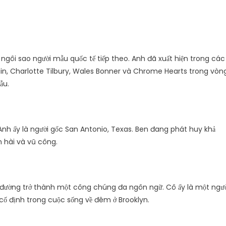
 ngôi sao người mẫu quốc tế tiếp theo. Anh đã xuất hiện trong các
in, Charlotte Tilbury, Wales Bonner và Chrome Hearts trong vòn
ẫu.
Anh ấy là người gốc San Antonio, Texas. Ben đang phát huy khả
n hài và vũ công.
on đường trở thành một công chúng đa ngôn ngữ. Cô ấy là một ngườ
 cố định trong cuộc sống về đêm ở Brooklyn.