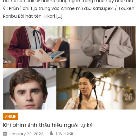
bài hát có chủ đề anime đáng nghe trong mùa này nhé! Lưu
ý : Phần 1 chỉ tập trung vào Anime mở đầu Katsugeki / Touken
Ranbu Bài hát tên: Hikari […]
ANIME
Khi phim ảnh thấu hiểu người tự kỷ
Author
Posted
Thu Hoai
January 23, 2023
on