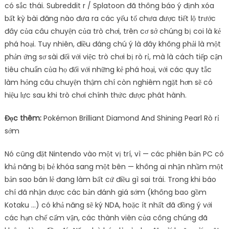
có sắc thái. Subreddit r / Splatoon đã thông báo ý định xóa
bất kỳ bài đăng nào đưa ra các yếu tố chưa được tiết lộ trước
đây của câu chuyện của trò chơi, trên cơ sở chúng bị coi là kẻ
phá hoại. Tuy nhiên, điều đáng chú ý là đây không phải là một
phản ứng sơ sài đối với việc trò chơi bị rò rỉ, mà là cách tiếp cận
tiêu chuẩn của họ đối với những kẻ phá hoại, với các quy tắc
làm hỏng câu chuyện thậm chí còn nghiêm ngặt hơn sẽ có
hiệu lực sau khi trò chơi chính thức được phát hành.
Đọc thêm:
Pokémon Brilliant Diamond And Shining Pearl Rò rỉ
sớm
Nó cũng đặt Nintendo vào một vị trí, vì — các phiên bản PC có
khả năng bị bẻ khóa sang một bên — không ai nhận nhầm một
bản sao bán lẻ đang làm bất cứ điều gì sai trái. Trong khi báo
chí đã nhận được các bản đánh giá sớm (không bao gồm
Kotaku …) có khả năng sẽ ký NDA, hoặc ít nhất đã đồng ý với
các hạn chế cấm vận, các thành viên của công chúng đã