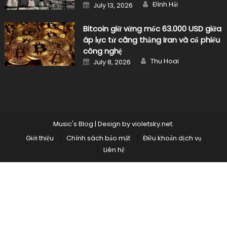
Author
Posted
Đình Hải
July 13, 2026
on
Bitcoin giữ vững mốc 63.000 USD giữa
áp lực từ căng thẳng Iran và cổ phiếu
công nghệ
Author
Posted
Thu Hoai
July 8, 2026
on
Music's Blog
|
Design by
violetsky.net
.
Giới thiệu
Chính sách bảo mật
Điều khoản dịch vụ
Liên hệ