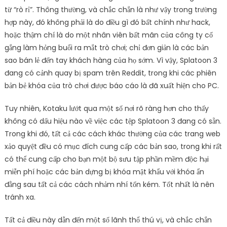
từ “rò rỉ”. Thông thường, và chắc chắn là như vậy trong trường
hợp này, đó không phải là do điều gì đó bất chính như hack,
hoặc thậm chí là do một nhân viên bất mãn của công ty cố
gắng làm hỏng buổi ra mắt trò chơi; chỉ đơn giản là các bản
sao bán lẻ đến tay khách hàng của họ sớm. Vì vậy, Splatoon 3
đang có cảnh quay bị spam trên Reddit, trong khi các phiên
bản bẻ khóa của trò chơi được báo cáo là đã xuất hiện cho PC.
Tuy nhiên, Kotaku lướt qua một số nơi rõ ràng hơn cho thấy
không có dấu hiệu nào về việc các tệp Splatoon 3 đang có sẵn.
Trong khi đó, tất cả các cách khác thường của các trang web
xảo quyệt đều có mục đích cung cấp các bản sao, trong khi rất
có thể cung cấp cho bạn một bộ sưu tập phần mềm độc hại
miễn phí hoặc các bản dựng bị khóa mật khẩu với khóa ẩn
đằng sau tất cả các cách nhảm nhí tốn kém. Tốt nhất là nên
tránh xa.
Tất cả điều này dẫn đến một số lãnh thổ thú vị, và chắc chắn