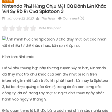
ANIME
Nintendo Phải Hứng Chịu Một Cú Đánh Lớn Khác
Với Sự Rò Rỉ Của Splatoon 3
Posted
Author
January 22, 2023
Thu Hoai
Comment(0)
on
Rate this post
Hình ảnh: Nintendo
Có vẻ như trường hợp này thường xuyên xảy ra hơn, Nintendo
đã thấy một trò chơi khác của bên thứ nhất bị rò rỉ trên
internet gần một tuần trước khi phát hành. Lần này là Splatoon
3, bộ ba được quảng cáo rầm rộ trong dự án con cưng của
công ty, đã có trong tay một số người chơi trước ngày phát
hành vào ngày 9 tháng 9.
Điều quan trọng là bắt đầu bằng cách nói chính xác nghĩa của