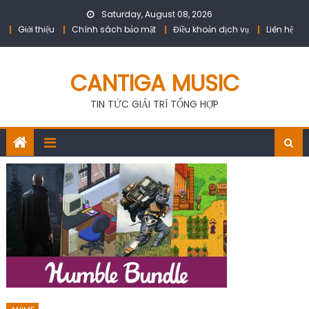
Skip
Saturday, August 08, 2026
to
Giới thiệu
Chính sách bảo mật
Điều khoản dịch vụ
Liên hệ
content
CANTIGA MUSIC
TIN TỨC GIẢI TRÍ TỔNG HỢP