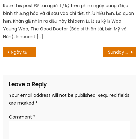
Rate this post Đề tài người tự kỷ trên phim ngày càng được
bình thường hóa và đi sâu vào chi tiết, thấu hiểu hơn, lạc quan
hơn. Khán giả nhận ra điều này khi xem Luật sư kỳ lạ Woo
Young Woo, The Good Doctor (Bác sĩ thiên tài, bản Mỹ và
Hàn), Innocent […]
Post
Ngày tạo ra tập 16 Ao Ashi: A Playmaker!
Sunday Brunch Season 11 Episode 28: Ngày phát hành & Mọi thứ chúng ta biết
navigation
Leave a Reply
Your email address will not be published.
Required fields
are marked
*
Comment
*