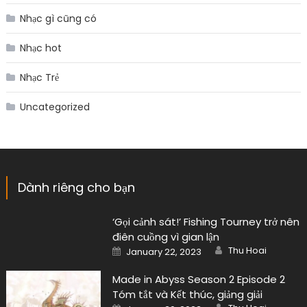
Nhạc gì cũng có
Nhạc hot
Nhạc Trẻ
Uncategorized
Dành riêng cho bạn
‘Gọi cảnh sát!’ Fishing Tourney trở nên
điên cuồng vì gian lận
Author
Posted
Thu Hoai
January 22, 2023
on
Made in Abyss Season 2 Episode 2
Tóm tắt và Kết thúc, giảng giải
Author
Posted