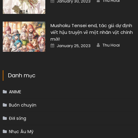
Thu Hoai
January 30, 2023
on
Mushoku Tensei end, tác giả dự định
viết hậu truyện về một nhân vật chính
mới!
Author
Posted
Thu Hoai
January 25, 2023
on
Danh mục
ANIME
Buôn chuyện
Đời sống
Nhạc Âu Mỹ