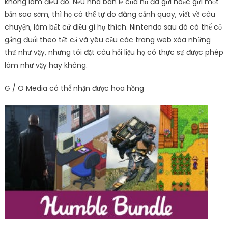
không làm điều đó. Nếu nhà bán lẻ của họ đã gửi hoặc gửi một
bản sao sớm, thì họ có thể tự do đăng cảnh quay, viết về câu
chuyện, làm bất cứ điều gì họ thích. Nintendo sau đó có thể cố
gắng đuổi theo tất cả và yêu cầu các trang web xóa những
thứ như vậy, nhưng tôi đặt câu hỏi liệu họ có thực sự được phép
làm như vậy hay không.
G / O Media có thể nhận được hoa hồng