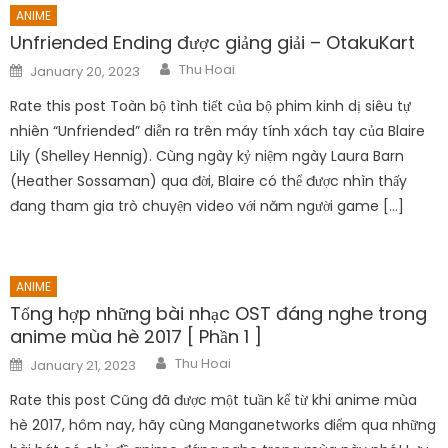
ANIME
Unfriended Ending được giảng giải – OtakuKart
Author
Posted
Thu Hoai
January 20, 2023
on
Rate this post Toàn bộ tình tiết của bộ phim kinh dị siêu tự
nhiên “Unfriended” diễn ra trên máy tính xách tay của Blaire
Lily (Shelley Hennig). Cùng ngày kỷ niệm ngày Laura Barn
(Heather Sossaman) qua đời, Blaire có thể được nhìn thấy
đang tham gia trò chuyện video với năm người game […]
ANIME
Tổng hợp những bài nhạc OST đáng nghe trong
anime mùa hè 2017 [ Phần 1 ]
Author
Posted
Thu Hoai
January 21, 2023
on
Rate this post Cũng đã được một tuần kể từ khi anime mùa
hè 2017, hôm nay, hãy cùng Manganetworks điểm qua những