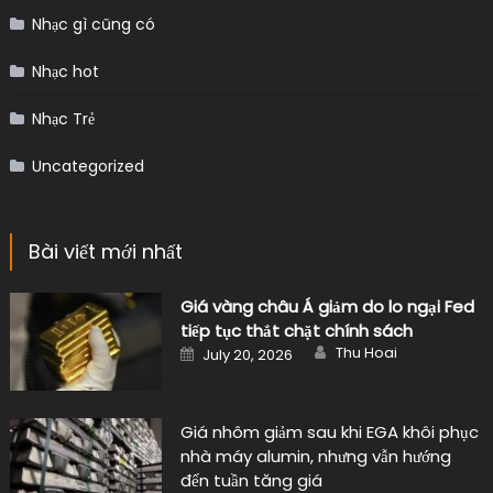
Nhạc gì cũng có
Nhạc hot
Nhạc Trẻ
Uncategorized
Bài viết mới nhất
Giá vàng châu Á giảm do lo ngại Fed
tiếp tục thắt chặt chính sách
Author
Posted
Thu Hoai
July 20, 2026
on
Giá nhôm giảm sau khi EGA khôi phục
nhà máy alumin, nhưng vẫn hướng
đến tuần tăng giá