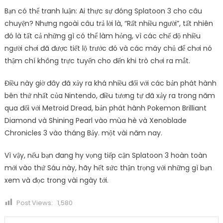
Bạn có thể tranh luận: Ai thực sự đóng Splatoon 3 cho câu
chuyện? Nhưng ngoài câu trả lời là, “Rất nhiều người”, tất nhiên
đó là tất cả những gì có thể làm hỏng, vì các chế độ nhiều
người chơi đã được tiết lộ trước đó và các máy chủ để chơi nó
thậm chí không trực tuyến cho đến khi trò chơi ra mắt.
Điều này giờ đây đã xảy ra khá nhiều đối với các bản phát hành
bên thứ nhất của Nintendo, điều tương tự đã xảy ra trong năm
qua đối với Metroid Dread, bản phát hành Pokemon Brilliant
Diamond và Shining Pearl vào mùa hè và Xenoblade
Chronicles 3 vào tháng Bảy. một vài năm nay.
Vì vậy, nếu bạn đang hy vọng tiếp cận Splatoon 3 hoàn toàn
mới vào thứ Sáu này, hãy hết sức thận trọng với những gì bạn
xem và đọc trong vài ngày tới.
Post Views:
1,580