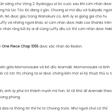
ẵn sàng cho Vòng 2. Ryokogyu sẽ bỏ cuộc sau khi cảm nhận được
ng hải tặc Tóc Đỏ đang ở gần. Chương sẽ mở đầu với Sukiyaki, ngườ
h. Nó được giấu trong Wanokuni cũ. Anh ấy sẽ giảng giải cho họ
uffy và những người khác sẽ cảm nhận được Haki của Shanks trên
c nhận rằng bất kỳ ai đi cùng Luffy đều có thể cảm nhận được Haki
về
One Piece Chap 1055
được xác nhận do Redon.
n chiến giữa Momonosuke và Đô đốc Aramaki. Momonosuke ra lệnh
 có tức thị chúng ta sẽ được chứng kiến ​​một số kỹ thuật thú vị t
h, anh ấy phải trở thành mạnh mẽ hơn. Sẽ rất khó để Aramaki theo
hượng phong.
đưa ra thông tin thế hệ từ Chương trước. Như người chơi có thể