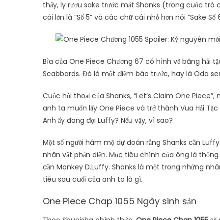
thấy, ly rượu sake trước mặt Shanks (trong cuộc trò 
cái lớn là “Số 5” và các chữ cái nhỏ hơn nói “Sake Số 
Bìa của One Piece Chương 67 có hình vẽ băng hải tặ
Scabbards. Đó là một điềm báo trước, hay là Oda sen
Cuộc hội thoại của Shanks, “Let’s Claim One Piece”, 
anh ta muốn lấy One Piece và trở thành Vua Hải Tặc t
Anh ấy đang đợi Luffy? Nếu vậy, vì sao?
Một số người hâm mộ dự đoán rằng Shanks cần Luffy 
nhân vật phản diện. Mục tiêu chính của ông là thống t
cần Monkey D.Luffy. Shanks là một trong những nhân
tiêu sau cuối của anh ta là gì.
One Piece Chap 1055 Ngày sinh sản