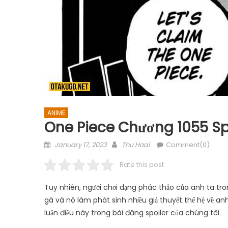
ANIME
One Piece Chương 1055 Spo
Posted
Author
January 17, 2023
Thu Hoai
Comment(0)
on
Rate this post
Tuy nhiên, người chơi dạng phác thảo của anh ta tron
gà và nó làm phát sinh nhiều giả thuyết thế hệ về anh 
luận điều này trong bài đăng spoiler của chúng tôi.