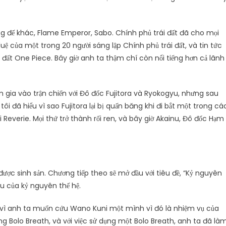
g đế khác, Flame Emperor, Sabo. Chính phủ trái đất đã cho mọi
duệ của một trong 20 người sáng lập Chính phủ trái đất, và tin tức
 đất One Piece. Bây giờ anh ta thậm chí còn nổi tiếng hơn cả lãnh
ia vào trận chiến với Đô đốc Fujitora và Ryokogyu, nhưng sau
ôi đã hiểu vì sao Fujitora lại bị quấn băng khi đi bắt một trong cá
 Reverie. Mọi thứ trở thành rối ren, và bây giờ Akainu, Đô đốc Hạm
ược sinh sản. Chương tiếp theo sẽ mở đầu với tiêu đề, “Kỷ nguyên
đầu của kỷ nguyên thế hệ.
ì anh ta muốn cứu Wano Kuni một mình vì đó là nhiệm vụ của
 Bolo Breath, và với việc sử dụng một Bolo Breath, anh ta đã là