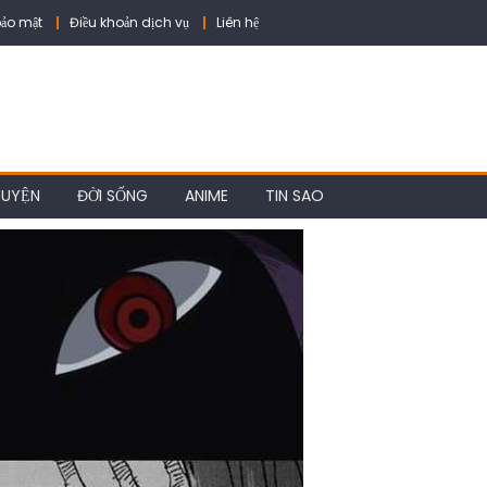
ảo mật
Điều khoản dịch vụ
Liên hệ
HUYỆN
ĐỜI SỐNG
ANIME
TIN SAO