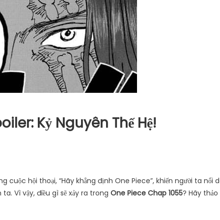
iler: Kỷ Nguyên Thế Hệ!
g cuộc hội thoại, “Hãy khẳng định One Piece”, khiến người ta nổi 
ta. Vì vậy, điều gì sẽ xảy ra trong
One Piece Chap 1055
? Hãy thảo