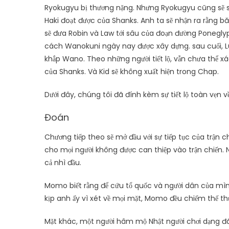
Ryokugyu bị thương nặng. Nhưng Ryokugyu cũng sẽ s
Haki đoạt được của Shanks. Anh ta sẽ nhận ra rằng bă
sẽ đưa Robin và Law tới sâu của đoạn đường Poneglyp
cách Wanokuni ngày nay được xây dựng. sau cuối, L
khắp Wano. Theo những người tiết lộ, vẫn chưa thể xá
của Shanks. Và Kid sẽ không xuất hiện trong Chap.
Dưới đây, chúng tôi đã đính kèm sự tiết lộ toàn vẹn 
Đoán
Chương tiếp theo sẽ mở đầu với sự tiếp tục của trậ
cho mọi người không được can thiệp vào trận chiến. Nó
cả nhì đầu.
Momo biết rằng để cứu tổ quốc và người dân của mìn
kịp anh ấy vì xét về mọi mặt, Momo đều chiếm thế t
Mặt khác, một người hâm mộ Nhật người chơi dạng đã 