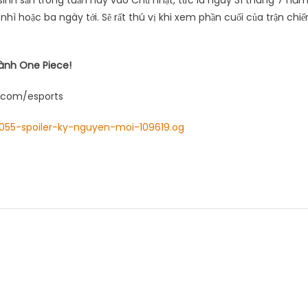
sinh sản trong tuần này vào Chủ nhật, tức là ngày 31 tháng 7 nă
nhì hoặc ba ngày tới. Sẽ rất thú vị khi xem phần cuối của trận chiế
ành One Piece!
.com/esports
055-spoiler-ky-nguyen-moi-109619.og