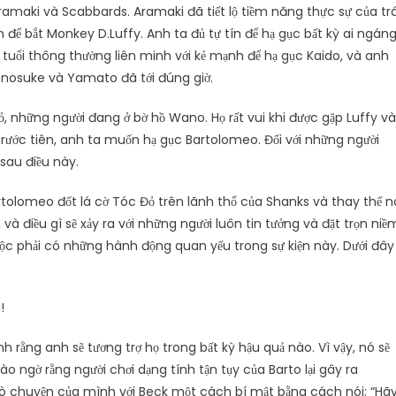
ramaki và Scabbards. Aramaki đã tiết lộ tiềm năng thực sự của trá
 để bắt Monkey D.Luffy. Anh ta đủ tự tín để hạ gục bất kỳ ai ngán
 tuổi thông thường liên minh với kẻ mạnh để hạ gục Kaido, và anh
onosuke và Yamato đã tới đúng giờ.
 những người đang ở bờ hồ Wano. Họ rất vui khi được gặp Luffy và
rước tiên, anh ta muốn hạ gục Bartolomeo. Đối với những người
 sau điều này.
olomeo đốt lá cờ Tóc Đỏ trên lãnh thổ của Shanks và thay thế n
và điều gì sẽ xảy ra với những người luôn tin tưởng và đặt trọn niề
buộc phải có những hành động quan yếu trong sự kiện này. Dưới đây
nh rằng anh sẽ tương trợ họ trong bất kỳ hậu quả nào. Vì vậy, nó sẽ
o ngờ rằng người chơi dạng tính tận tụy của Barto lại gây ra
rò chuyện của mình với Beck một cách bí mật bằng cách nói: “Hã