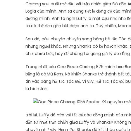
Chương sau cuối mở đầu với trận chiến giữa Đô đốc A
Logia của mình. Anh ta cũng tiết lộ động cơ của mình
đường mình. Anh ta nghĩ Luffy là một cậu nhỏ nhỏ 19
ta có thể đơn giản bắt được anh ta. Tuy nhiên, Mom
Sau đó, câu chuyện chuyển sang băng Hải tặc Tóc đỏ,
những người khác. Nhưng Shanks có kế hoạch khác. t
chơi chưa biết, hãy để chúng tôi giảng giải lý do đằng
Trang nhất của One Piece Chương 875 minh họa Bart
bằng lá cờ Mũ Rơm. Nó khiến Shanks trở thành bất tài, 
tin vào băng hải tặc Tóc Đỏ. Vì vậy, Hải Tặc Tóc Đỏ 
là hình ảnh.
trái lại, Luffy đã hứa với tất cả các đồng minh của mì
dẫn tới một trận chiến giữa Luffy và Shanks? Không nà
chuyện như vậy. Hơn nữa, Shanks đã kết thúc cuộc t