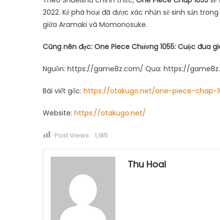
Theo Shueisha chính thức,
One Piece Chap 1055
sẽ 
2022. Kẻ phá hoại đã được xác nhận sẽ sinh sản trong 
giữa Aramaki và Momonosuke.
Cũng nên đọc: One Piece Chương 1055: Cuộc đua gi
Nguồn: https://game8z.com/ Qua: https://game8z
Bài viết gốc:
https://otakugo.net/one-piece-chap-1
Website:
https://otakugo.net/
Post Views:
1,185
Thu Hoai