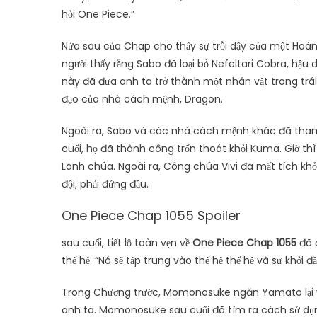
hỏi One Piece.”
Nửa sau của Chap cho thấy sự trỗi dậy của một Hoàn
người thấy rằng Sabo đã loại bỏ Nefeltari Cobra, hậu 
này đã đưa anh ta trở thành một nhân vật trong trái
đạo của nhà cách mệnh, Dragon.
Ngoài ra, Sabo và các nhà cách mệnh khác đã tham g
cuối, họ đã thành công trốn thoát khỏi Kuma. Giờ thì t
Lãnh chúa. Ngoài ra, Công chúa Vivi đã mất tích khỏi
đội, phải đứng đầu.
One Piece Chap 1055 Spoiler
sau cuối, tiết lộ toàn vẹn về
One Piece Chap 1055
đã đ
thế hệ. “Nó sẽ tập trung vào thế hệ thế hệ và sự khởi 
Trong Chương trước, Momonosuke ngăn Yamato lại v
anh ta. Momonosuke sau cuối đã tìm ra cách sử dụng