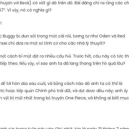
chuyện với Beck) có viết gì đó trên đó. Bài đăng chỉ ra rằng các c
67”. Vì vậy, nó có nghĩa gì?
c Buggy bị đun sôi trong một cái nồi, tương tự như Oden và Red
sei chỉ đưa ra một số tình cờ cho các nhà lý thuyết?
một cách bí mật đặt ra nhiều câu hỏi. Trước hết, câu này có tức th
iếp theo. Nếu vậy, vì sao anh ta đã lang thang trên hồ quá lâu?
để tới hòn đảo sau cuối, và bằng cách nào đó anh ta có thể là
rị hoặc tiếp quản Chính phủ trái đất, và đạt được điều này; anh ấy
 vật bí mật nhất trong bộ truyện One Piece, và không ai biết mục