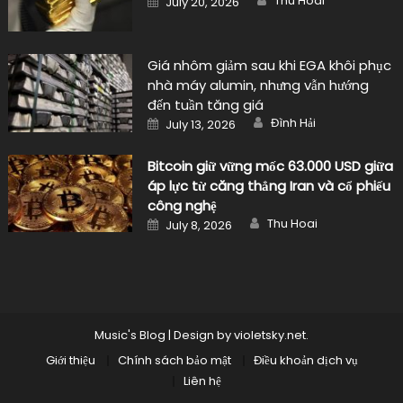
Thu Hoai
July 20, 2026
on
Giá nhôm giảm sau khi EGA khôi phục
nhà máy alumin, nhưng vẫn hướng
đến tuần tăng giá
Author
Posted
Đình Hải
July 13, 2026
on
Bitcoin giữ vững mốc 63.000 USD giữa
áp lực từ căng thẳng Iran và cổ phiếu
công nghệ
Author
Posted
Thu Hoai
July 8, 2026
on
Music's Blog
|
Design by
violetsky.net
.
Giới thiệu
Chính sách bảo mật
Điều khoản dịch vụ
Liên hệ