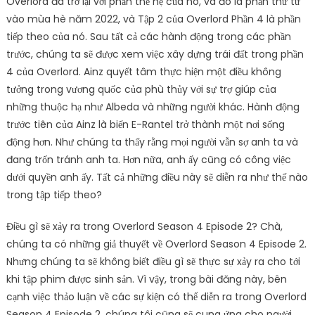
Overlord đã trở lại với phần thế hệ của nó, và đó là phần thứ tư
vào mùa hè năm 2022, và Tập 2 của Overlord Phần 4 là phần
tiếp theo của nó. Sau tất cả các hành động trong các phần
trước, chúng ta sẽ được xem việc xây dựng trái đất trong phần
4 của Overlord. Ainz quyết tâm thực hiện một điều không
tưởng trong vương quốc của phù thủy với sự trợ giúp của
những thuộc hạ như Albeda và những người khác. Hành động
trước tiên của Ainz là biến E-Rantel trở thành một nơi sống
động hơn. Như chúng ta thấy rằng mọi người vẫn sợ anh ta và
đang trốn tránh anh ta. Hơn nữa, anh ấy cũng có công việc
dưới quyền anh ấy. Tất cả những điều này sẽ diễn ra như thế nào
trong tập tiếp theo?
Điều gì sẽ xảy ra trong Overlord Season 4 Episode 2? Chà,
chúng ta có những giả thuyết về Overlord Season 4 Episode 2.
Nhưng chúng ta sẽ không biết điều gì sẽ thực sự xảy ra cho tới
khi tập phim được sinh sản. Vì vậy, trong bài đăng này, bên
cạnh việc thảo luận về các sự kiện có thể diễn ra trong Overlord
Season 4 Episode 2, chúng tôi cũng sẽ cung ứng cho người