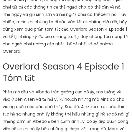
chơi tất cả các thông tin cụ thể người chơi có thể cần về nó,
như ngày và giờ sinh sản và nơi người chơi có thể xem nó. Tuy
nhiên, trước khi chúng ta đi sâu vào tất cả những điều đó, hãy
cùng xem qua phần tóm tắt của Overlord Season 4 Episode 1
và kể lại những ký ức của chúng ta. Tại đây chúng tôi mang tới
cho người chơi những cập nhật thế hệ nhất về bộ anime
Overlord.
Overlord Season 4 Episode 1
Tóm tắt
Phần mở đầu với Albedo trên giường của cô ấy, mơ tưởng về
việc ở bên Aizen và tự hỏi về kế hoạch nhưng mà Ainz có cho
vương quốc của các phù thủy. Sau đó, Ainz xem xét các thủ
tục hồ sơ, nhưng anh ấy không thể hiểu những gì hồ sơ đó nói gì
nhưng cảm ơn Albedo ở bên cạnh anh ấy, cô ấy tiếp quản công
việc hồ sơ khi cô ấy hiểu những gì được viết trong đó. Mare và