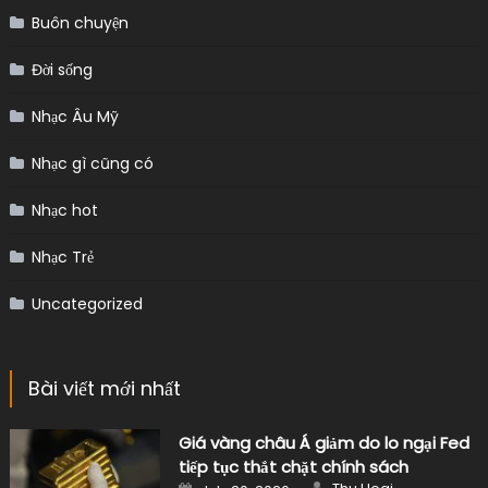
Buôn chuyện
Đời sống
Nhạc Âu Mỹ
Nhạc gì cũng có
Nhạc hot
Nhạc Trẻ
Uncategorized
Bài viết mới nhất
Giá vàng châu Á giảm do lo ngại Fed
tiếp tục thắt chặt chính sách
Author
Posted