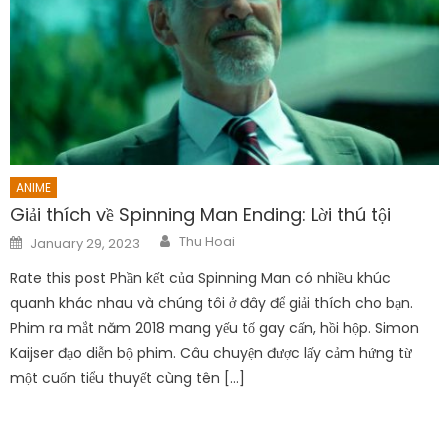
ANIME
Giải thích về Spinning Man Ending: Lời thú tội
Author
Posted
Thu Hoai
January 29, 2023
on
Rate this post Phần kết của Spinning Man có nhiều khúc
quanh khác nhau và chúng tôi ở đây để giải thích cho bạn.
Phim ra mắt năm 2018 mang yếu tố gay cấn, hồi hộp. Simon
Kaijser đạo diễn bộ phim. Câu chuyện được lấy cảm hứng từ
một cuốn tiểu thuyết cùng tên […]