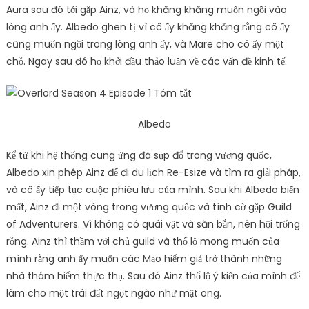
Aura sau đó tới gặp Ainz, và họ khăng khăng muốn ngồi vào
lòng anh ấy. Albedo ghen tị vì cô ấy khăng khăng rằng cô ấy
cũng muốn ngồi trong lòng anh ấy, và Mare cho cô ấy một
chỗ. Ngay sau đó họ khởi đầu thảo luận về các vấn đề kinh tế.
Albedo
Kể từ khi hệ thống cung ứng đã sụp đổ trong vương quốc,
Albedo xin phép Ainz để đi du lịch Re-Esize và tìm ra giải pháp,
và cô ấy tiếp tục cuộc phiêu lưu của mình. Sau khi Albedo biến
mất, Ainz đi một vòng trong vương quốc và tình cờ gặp Guild
of Adventurers. Vì không có quái vật và săn bắn, nên hội trống
rỗng. Ainz thì thầm với chủ guild và thổ lộ mong muốn của
mình rằng anh ấy muốn các Mạo hiểm giả trở thành những
nhà thám hiểm thực thụ. Sau đó Ainz thổ lộ ý kiến của mình để
làm cho một trái đất ngọt ngào như mật ong.