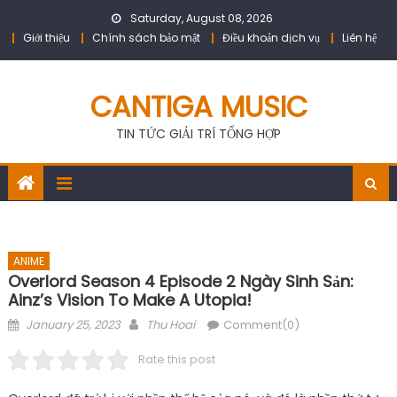
Skip
Saturday, August 08, 2026
to
Giới thiệu
Chính sách bảo mật
Điều khoản dịch vụ
Liên hệ
content
CANTIGA MUSIC
TIN TỨC GIẢI TRÍ TỔNG HỢP
ANIME
Overlord Season 4 Episode 2 Ngày Sinh Sản:
Ainz’s Vision To Make A Utopia!
Posted
Author
January 25, 2023
Thu Hoai
Comment(0)
on
Rate this post