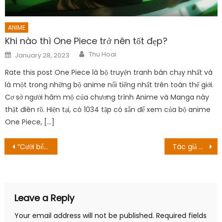
ANIME
Khi nào thì One Piece trở nên tốt đẹp?
Author
Posted
Thu Hoai
January 28, 2023
on
Rate this post One Piece là bộ truyện tranh bán chạy nhất và
là một trong những bộ anime nổi tiếng nhất trên toàn thế giới.
Cơ sở người hâm mộ của chương trình Anime và Manga này
thật điên rồ. Hiện tại, có 1034 tập có sẵn để xem của bộ anime
One Piece, […]
Post
“Cười bể bụng” với cách hứa hò trong “Nữ trạng sư kỳ lạ Woo Young Woo”
Tác giả Oda chia sẻ dự án của thân bản sau khi kết thúc truyện
navigation
Leave a Reply
Your email address will not be published.
Required fields