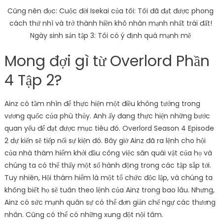
Cũng nên đọc: Cuộc đời Isekai của tôi: Tôi đã đạt được phong
cách thứ nhì và trở thành hiền khô nhân mạnh nhất trái đất!
Ngày sinh sản tập 3: Tôi có ý định quá mạnh mẽ
Mong đợi gì từ Overlord Phần
4 Tập 2?
Ainz có tầm nhìn để thực hiện một điều không tưởng trong
vương quốc của phù thủy. Anh ấy đang thực hiện những bước
quan yếu để đạt được mục tiêu đó. Overlord Season 4 Episode
2 dự kiến ​​sẽ tiếp nối sự kiện đó. Bây giờ Ainz đã ra lệnh cho hội
của nhà thám hiểm khởi đầu công việc săn quái vật của họ và
chúng ta có thể thấy một số hành động trong các tập sắp tới.
Tuy nhiên, Hội thám hiểm là một tổ chức độc lập, và chúng ta
không biết họ sẽ tuân theo lệnh của Ainz trong bao lâu. Nhưng,
Ainz có sức mạnh quân sự có thể đơn giản chế ngự các thương
nhân. Cũng có thể có những xung đột nội tâm.