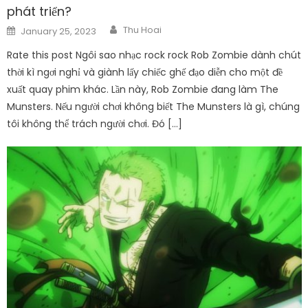
phát triển?
Author
Posted
Thu Hoai
January 25, 2023
on
Rate this post Ngôi sao nhạc rock rock Rob Zombie dành chút
thời kì ngơi nghỉ và giành lấy chiếc ghế đạo diễn cho một đề
xuất quay phim khác. Lần này, Rob Zombie đang làm The
Munsters. Nếu người chơi không biết The Munsters là gì, chúng
tôi không thể trách người chơi. Đó […]