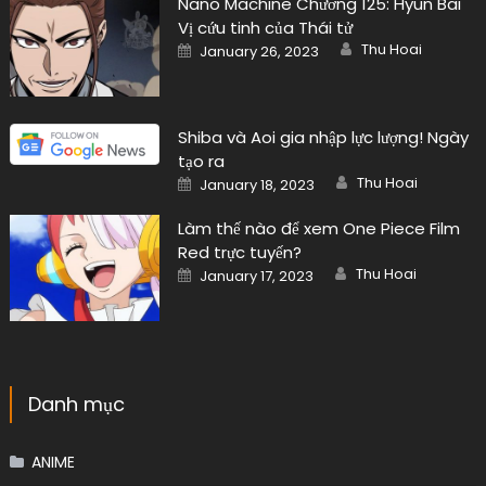
Nano Machine Chương 125: Hyun Bai
Vị cứu tinh của Thái tử
Author
Posted
Thu Hoai
January 26, 2023
on
Shiba và Aoi gia nhập lực lượng! Ngày
tạo ra
Author
Posted
Thu Hoai
January 18, 2023
on
Làm thế nào để xem One Piece Film
Red trực tuyến?
Author
Posted
Thu Hoai
January 17, 2023
on
Danh mục
ANIME