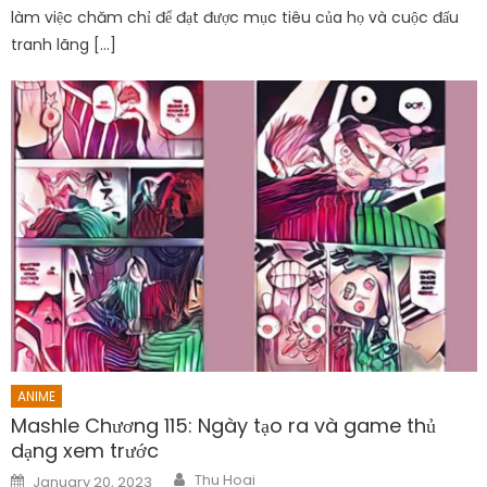
làm việc chăm chỉ để đạt được mục tiêu của họ và cuộc đấu
tranh lãng […]
ANIME
Mashle Chương 115: Ngày tạo ra và game thủ
dạng xem trước
Author
Posted
Thu Hoai
January 20, 2023