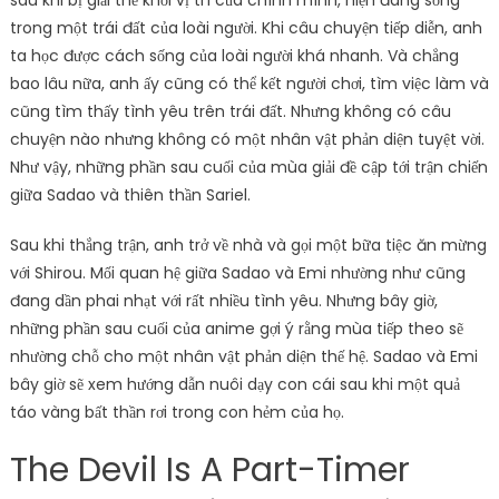
sau khi bị giải thể khỏi vị trí của chính mình, hiện đang sống
trong một trái đất của loài người. Khi câu chuyện tiếp diễn, anh
ta học được cách sống của loài người khá nhanh. Và chẳng
bao lâu nữa, anh ấy cũng có thể kết người chơi, tìm việc làm và
cũng tìm thấy tình yêu trên trái đất. Nhưng không có câu
chuyện nào nhưng không có một nhân vật phản diện tuyệt vời.
Như vậy, những phần sau cuối của mùa giải đề cập tới trận chiến
giữa Sadao và thiên thần Sariel.
Sau khi thắng trận, anh trở về nhà và gọi một bữa tiệc ăn mừng
với Shirou. Mối quan hệ giữa Sadao và Emi nhường như cũng
đang dần phai nhạt với rất nhiều tình yêu. Nhưng bây giờ,
những phần sau cuối của anime gợi ý rằng mùa tiếp theo sẽ
nhường chỗ cho một nhân vật phản diện thế hệ. Sadao và Emi
bây giờ sẽ xem hướng dẫn nuôi dạy con cái sau khi một quả
táo vàng bất thần rơi trong con hẻm của họ.
The Devil Is A Part-Timer