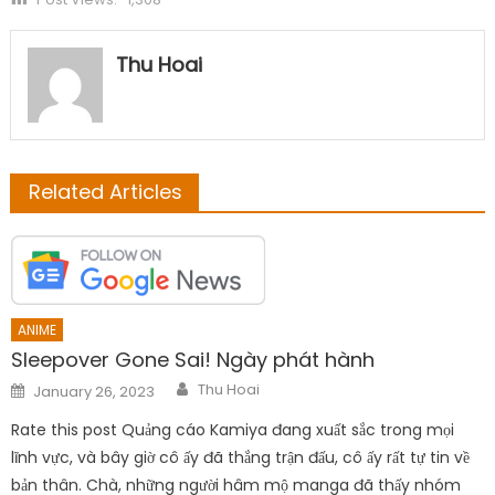
Thu Hoai
Related Articles
ANIME
Sleepover Gone Sai! Ngày phát hành
Author
Posted
Thu Hoai
January 26, 2023
on
Rate this post Quảng cáo Kamiya đang xuất sắc trong mọi
lĩnh vực, và bây giờ cô ấy đã thắng trận đấu, cô ấy rất tự tin về
bản thân. Chà, những người hâm mộ manga đã thấy nhóm