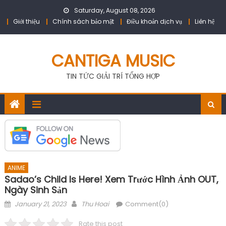
Skip
Saturday, August 08, 2026
to
Giới thiệu
Chính sách bảo mật
Điều khoản dịch vụ
Liên hệ
content
CANTIGA MUSIC
TIN TỨC GIẢI TRÍ TỔNG HỢP
ANIME
Sadao’s Child Is Here! Xem Trước Hình Ảnh OUT,
Ngày Sinh Sản
Posted
Author
January 21, 2023
Thu Hoai
Comment(0)
on
Rate this post