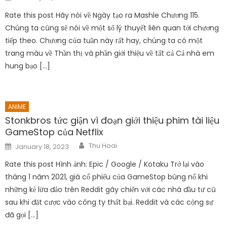
on
Rate this post Hãy nói về Ngày tạo ra Mashle Chương 115.
Chúng ta cũng sẽ nói về một số lý thuyết liên quan tới chương
tiếp theo. Chương của tuần này rất hay, chúng ta có một
trang màu về Thần thị và phần giới thiệu về tất cả Cả nhà em
hung bạo […]
ANIME
Stonkbros tức giận vì đoạn giới thiệu phim tài liệu
GameStop của Netflix
Author
Posted
Thu Hoai
January 18, 2023
on
Rate this post Hình ảnh: Epic / Google / Kotaku Trở lại vào
tháng 1 năm 2021, giá cổ phiếu của GameStop bùng nổ khi
những kẻ lừa đảo trên Reddit gây chiến với các nhà đầu tư cũ
sau khi đặt cược vào công ty thất bại. Reddit và các cộng sự
đã gọi […]