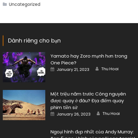
Uncategorized
Dành riêng cho bạn
Yamato hay Zoro mạnh hơn trong
One Piece?
Author
Posted
Thu Hoai
January 21, 2023
on
Một triệu năm trước Công nguyên
được quay ở đâu? Địa điểm quay
phim tiền sử
Author
Posted
Thu Hoai
January 26, 2023
on
Ngoại hình đẹp nhất của Andy Murray: