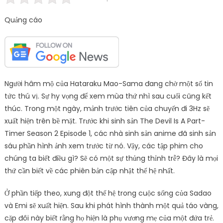
Quảng cáo
Người hâm mộ của Hataraku Mao-Sama đang chờ một số tin
tức thú vị. Sự hy vọng để xem mùa thứ nhì sau cuối cũng kết
thúc. Trong một ngày, mảnh trước tiên của chuyến đi 3Hz sẽ
xuất hiện trên bề mặt. Trước khi sinh sản The Devil Is A Part-
Timer Season 2 Episode 1, các nhà sinh sản anime đã sinh sản
sáu phần hình ảnh xem trước từ nó. Vậy, các tập phim cho
chúng ta biết điều gì? Sẽ có một sự thủng thỉnh trễ? Đây là mọi
thứ cần biết về các phiên bản cập nhật thế hệ nhất.
Ở phần tiếp theo, xung đột thế hệ trong cuộc sống của Sadao
và Emi sẽ xuất hiện. Sau khi phát hình thành một quả táo vàng,
cặp đôi này biết rằng họ hiện là phụ vương mẹ của một đứa trẻ.