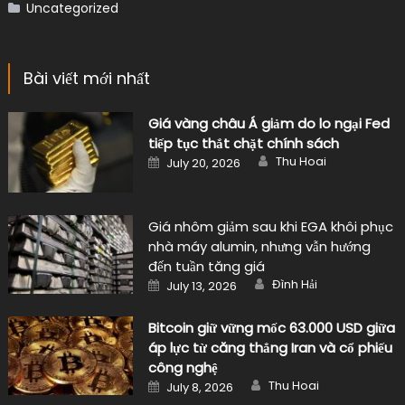
Uncategorized
Bài viết mới nhất
Giá vàng châu Á giảm do lo ngại Fed
tiếp tục thắt chặt chính sách
Author
Posted
Thu Hoai
July 20, 2026
on
Giá nhôm giảm sau khi EGA khôi phục
nhà máy alumin, nhưng vẫn hướng
đến tuần tăng giá
Author
Posted
Đình Hải
July 13, 2026
on
Bitcoin giữ vững mốc 63.000 USD giữa
áp lực từ căng thẳng Iran và cổ phiếu
công nghệ
Author
Posted
Thu Hoai
July 8, 2026
on