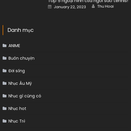
Top 5 ngoại hình của ngôi sao tennis!
Author
Posted
Thu Hoai
January 22, 2023
on
Danh mục
ANIME
Buôn chuyện
Đời sống
Nhạc Âu Mỹ
Nhạc gì cũng có
Nhạc hot
Nhạc Trẻ