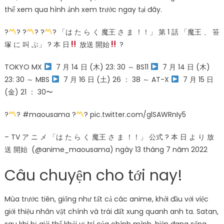
thể xem qua hình ảnh xem trước ngay tại đây.
?
? ?
? ?
? 「は た ら く 魔王 さ ま ！！」 第 1 話 「魔王 、 笹
塚 に 叫 ぶ」 ? 本 日
放送 開始
?
TOKYO MX
︎ 7 月 14 日 (木) 23: 30 ～ BS11
︎ 7 月 14 日 (木)
23: 30 ～ MBS
︎ 7 月 16 日 (土) 26 ： 38 ～ AT-X
︎ 7 月 15 日
(金) 21 ： 30〜
?
? #maousama ?
? pic.twitter.com/glSAWRnIy5
– TV ア ニ メ 「は た ら く 魔王 さ ま ！！」 公式 ? 本 日 よ り 放
送 開始 ️ (@anime_maousama) ngày 13 tháng 7 năm 2022
Câu chuyện cho tới nay!
Mùa trước tiên, giống như tất cả các anime, khởi đầu với việc
giới thiệu nhân vật chính và trái đất xung quanh anh ta. Satan,