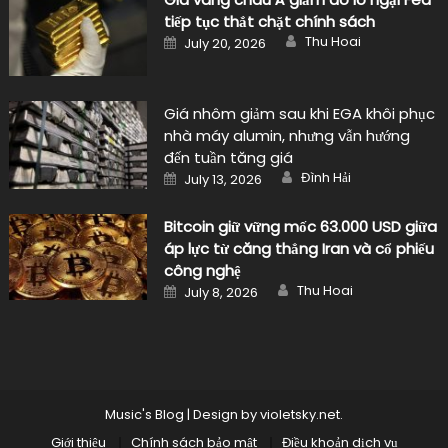
tiếp tục thắt chặt chính sách
Author
Posted
Thu Hoai
July 20, 2026
on
Giá nhôm giảm sau khi EGA khôi phục
nhà máy alumin, nhưng vẫn hướng
đến tuần tăng giá
Author
Posted
Đình Hải
July 13, 2026
on
Bitcoin giữ vững mốc 63.000 USD giữa
áp lực từ căng thẳng Iran và cổ phiếu
công nghệ
Author
Posted
Thu Hoai
July 8, 2026
on
Music's Blog
|
Design by
violetsky.net
.
Giới thiệu
Chính sách bảo mật
Điều khoản dịch vụ