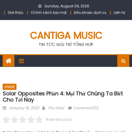
Skip
Sunday, August 09, 2026
to
Giới thiệu
Chính sách bảo mật
Điều khoản dịch vụ
Liên hệ
content
CANTIGA MUSIC
TIN TỨC GIẢI TRÍ TỔNG HỢP
ANIME
Solar Opposites Phần 4: Mọi Thứ Chúng Ta Biết
Cho Tới Nay
Posted
Author
January 18, 2023
Thu Hoai
Comment(0)
on
Rate this post