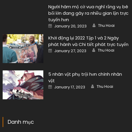
Người hâm mộ cờ vua nghĩ rằng vụ bê
bối lớn đang gây ra nhiều gian lận trực
tuyến hơn
Author
Posted
Thu Hoai
January 20, 2023
on
Khởi động lại 2022 Tập 1 và 2 Ngày
phát hành và Chi tiết phát trực tuyến
Author
Posted
Thu Hoai
January 27, 2023
on
5 nhân vật phụ trội hơn chính nhân
vật
Author
Posted
Thu Hoai
January 17, 2023
on
Danh mục