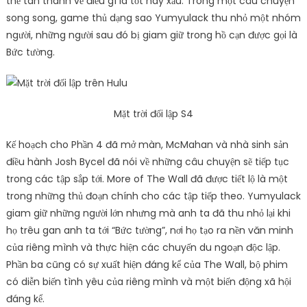
thể tán thành về điều gì là tốt hay xấu. Trong một câu chuyện
song song, game thủ dạng sao Yumyulack thu nhỏ một nhóm
người, những người sau đó bị giam giữ trong hồ cạn được gọi là
Bức tường.
Mặt trời đối lập S4
Kế hoạch cho Phần 4 đã mở màn, McMahan và nhà sinh sản
điều hành Josh Bycel đã nói về những câu chuyện sẽ tiếp tục
trong các tập sắp tới. More of The Wall đã được tiết lộ là một
trong những thủ đoạn chính cho các tập tiếp theo. Yumyulack
giam giữ những người lớn nhưng mà anh ta đã thu nhỏ lại khi
họ trêu gan anh ta tới “Bức tường”, nơi họ tạo ra nền văn minh
của riêng mình và thực hiện các chuyến du ngoạn độc lập.
Phần ba cũng có sự xuất hiện đáng kể của The Wall, bộ phim
có diễn biến tình yêu của riêng mình và một biến động xã hội
đáng kể.