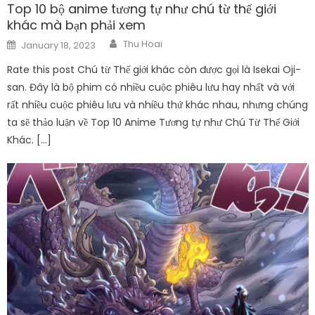
Top 10 bộ anime tương tự như chú từ thế giới
khác mà bạn phải xem
Author
Posted
Thu Hoai
January 18, 2023
on
Rate this post Chú từ Thế giới khác còn được gọi là Isekai Oji-
san. Đây là bộ phim có nhiều cuộc phiêu lưu hay nhất và với
rất nhiều cuộc phiêu lưu và nhiều thứ khác nhau, nhưng chúng
ta sẽ thảo luận về Top 10 Anime Tương tự như Chú Từ Thế Giới
Khác. […]