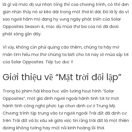
là gì và mức độ vui nhộn tổng thể của chương trình, có thể đơn
giản nhận thấy nó sẽ kéo dài trong một thời kì dài. Đó là lý do vì
sao người hâm mộ đang hy vọng ngày phát triển của Solar
Opposites Season 4, mặc dù mùa thứ ba của nó đã được
phát sóng gần đây.
Vì vậy, không cần phải quảng cáo thêm, chúng ta hãy mở
màn tìm hiểu mọi thứ chúng ta biết cho tới nay về mùa sắp tới
của Solar Opposites. Tiếp tục đọc !!
Giới thiệu về “Mặt trời đối lập”
Trong bộ phim hài khoa học viễn tưởng hoạt hình “Solar
Opposites”, một gia đình người ngoài hành tinh tới từ một
hành tinh công nghệ phức tạp chọn định cư ở Trung Mỹ.
Chương trình tập trung vào tư người ngoài Trái đất đã định cư
trên Trái đất và bị xâu xé giữa việc tin rằng trái đất là một thiên
đường không tưởng hay một nỗi kinh hoàng lỗi thời.