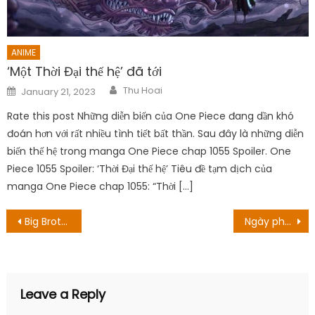
ANIME
‘Một Thời Đại thế hệ’ đã tới
Author
Posted
Thu Hoai
January 21, 2023
on
Rate this post Những diễn biến của One Piece đang dần khó
đoán hơn với rất nhiều tình tiết bất thần. Sau đây là những diễn
biến thế hệ trong manga One Piece chap 1055 Spoiler. One
Piece 1055 Spoiler: ‘Thời Đại thế hệ’ Tiêu đề tạm dịch của
manga One Piece chap 1055: “Thời […]
Post
Big Brother Season 24, Tập 28: Ngày phát hành, Xem trước và Spoilers
Ngày phát hành đã được xác nhận! Mọi thư bạn cân biêt!
navigation
Leave a Reply