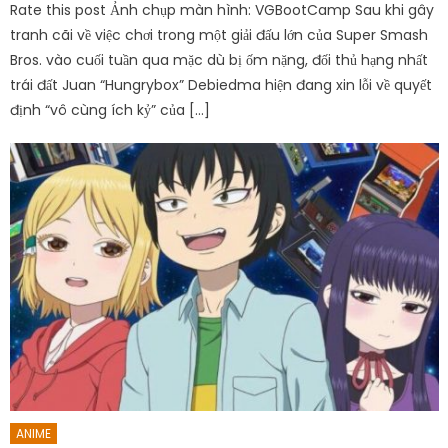
Rate this post Ảnh chụp màn hình: VGBootCamp Sau khi gây
tranh cãi về việc chơi trong một giải đấu lớn của Super Smash
Bros. vào cuối tuần qua mặc dù bị ốm nặng, đối thủ hạng nhất
trái đất Juan “Hungrybox” Debiedma hiện đang xin lỗi về quyết
định “vô cùng ích kỷ” của […]
ANIME