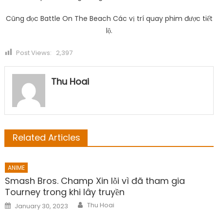
Cũng đọc Battle On The Beach Các vị trí quay phim được tiết
lộ.
Post Views:
2,397
Thu Hoai
Related Articles
ANIME
Smash Bros. Champ Xin lỗi vì đã tham gia
Tourney trong khi lây truyền
Author
Posted
Thu Hoai
January 30, 2023
on