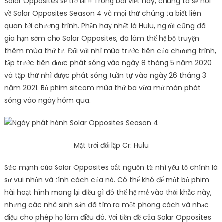
Solar Opposites sẽ trở lại !! Trong bài viết này, chúng ta sẽ nói
về Solar Opposites Season 4 và mọi thứ chúng ta biết liên
quan tới chương trình. Phần hay nhất là Hulu, người cũng đã
gia hạn sớm cho Solar Opposites, đã làm thế hệ bộ truyện
thêm mùa thứ tư. Đối với nhì mùa trước tiên của chương trình,
tập trước tiên được phát sóng vào ngày 8 tháng 5 năm 2020
và tập thứ nhì được phát sóng tuần tự vào ngày 26 tháng 3
năm 2021. Bộ phim sitcom mùa thứ ba vừa mở màn phát
sóng vào ngày hôm qua.
Mặt trời đối lập Cr: Hulu
Sức mạnh của Solar Opposites bắt nguồn từ nhì yếu tố chính là
sự vui nhộn và tính cách của nó. Có thể khó để một bộ phim
hài hoạt hình mang lại điều gì đó thế hệ mẻ vào thời khắc này,
nhưng các nhà sinh sản đã tìm ra một phong cách và nhạc
điệu cho phép họ làm điều đó. Với tiền đề của Solar Opposites