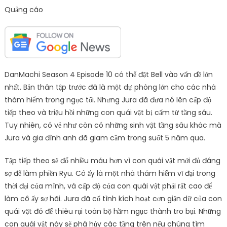
Quảng cáo
DanMachi Season 4 Episode 10 có thể đặt Bell vào vấn đề lớn
nhất. Bản thân tập trước đã là một dự phòng lớn cho các nhà
thám hiểm trong ngục tối. Nhưng Jura đã đưa nó lên cấp độ
tiếp theo và triệu hồi những con quái vật bị cấm từ tầng sâu.
Tuy nhiên, có vẻ như còn có những sinh vật tầng sâu khác mà
Jura và gia đình anh đã giam cầm trong suốt 5 năm qua.
Tập tiếp theo sẽ đổ nhiều máu hơn vì con quái vật mới đủ đáng
sợ để làm phiền Ryu. Cô ấy là một nhà thám hiểm vĩ đại trong
thời đại của mình, và cấp độ của con quái vật phải rất cao để
làm cô ấy sợ hãi. Jura đã cố tình kích hoạt cơn giận dữ của con
quái vật đó để thiêu rụi toàn bộ hầm ngục thành tro bụi. Những
con quái vật này sẽ phá hủy các tầng trên nếu chúng tìm