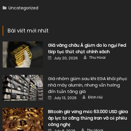
Uncategorized
Bài viết mới nhất
Giá vàng châu Á giảm do lo ngại Fed
tiếp tục thắt chặt chính sách
Author
Posted
Thu Hoai
July 20, 2026
on
Giá nhôm giảm sau khi EGA khôi phục
nhà máy alumin, nhưng vẫn hướng
đến tuần tăng giá
Author
Posted
Đình Hải
July 13, 2026
on
Bitcoin giữ vững mốc 63.000 USD giữa
áp lực từ căng thẳng Iran và cổ phiếu
công nghệ
Author
Posted
Thu Hoai
July 8, 2026