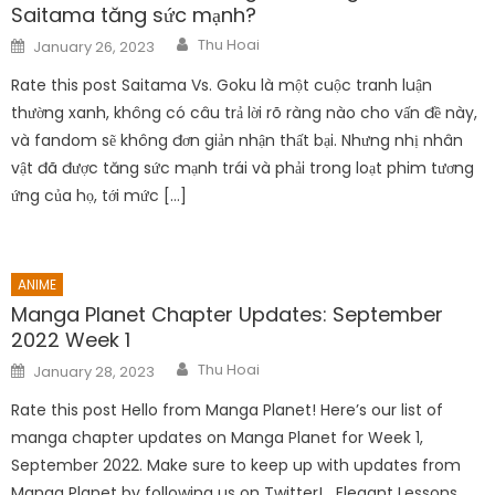
Saitama tăng sức mạnh?
Author
Posted
Thu Hoai
January 26, 2023
on
Rate this post Saitama Vs. Goku là một cuộc tranh luận
thường xanh, không có câu trả lời rõ ràng nào cho vấn đề này,
và fandom sẽ không đơn giản nhận thất bại. Nhưng nhị nhân
vật đã được tăng sức mạnh trái và phải trong loạt phim tương
ứng của họ, tới mức […]
ANIME
Manga Planet Chapter Updates: September
2022 Week 1
Author
Posted
Thu Hoai
January 28, 2023
on
Rate this post Hello from Manga Planet! Here’s our list of
manga chapter updates on Manga Planet for Week 1,
September 2022. Make sure to keep up with updates from
Manga Planet by following us on Twitter! Elegant Lessons