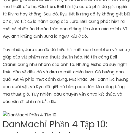
ma thuật của họ. Đầu tiên, Bell hỏi liệu cô có phải đã giết người
từ Rivira hay không. Sau đó, Ryu tiết lộ rằng cô ấy không giết bất
cứ ai, và tất cả là hành động của Jura. Bell cũng phát hiện ra
một số chiếc áo khoác trên con đường tìm Jura của mình. Vì
vậy, anh khẳng định Jura là người xấu ở đó.
Tuy nhiên, Jura sau đó đã triệu hồi một con Lambton với sự trợ
giúp của vật phẩm ma thuật thuần hóa. Nó tấn công Bell
Cranel cũng như nhóm của anh ta. Nhưng Aisha đã suy nghĩ
thấu đáo về điều đó và đưa ra một chiến lược. Cô hướng con
quái vật về phía một cánh đồng. Mặt khác, Bell đánh lạc hướng
con quái vật, và Ryu đã giết nó bằng các đòn tấn công bằng
ma thuật gió. Tuy nhiên, câu chuyện vẫn chưa kết thúc, và
các vấn đề chỉ mới bắt đầu.
DanMachi Phần 4 Tập 10: