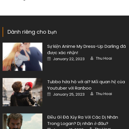
Dành riêng cho bạn
Sự kiện Anime My Dress-Up Darling đã
được xác nhận!
Author
Posted
Thu Hoai
January 22, 2023
on
Tubbo hứa hò với ai? Mối quan hệ của
Youtuber với Ranboo
Author
Posted
Thu Hoai
January 25, 2023
on
Điều Gì Đã Xảy Ra Với Các Dị Nhân
Trong Logan? Dị nhân ở đâu?
Author
Posted