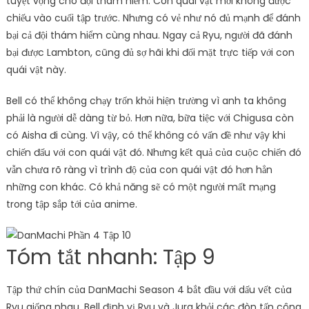
tuyệt vọng cho đội thám hiểm. Con quái vật mới không được
chiếu vào cuối tập trước. Nhưng có vẻ như nó đủ mạnh để đánh
bại cả đội thám hiểm cùng nhau. Ngay cả Ryu, người đã đánh
bại được Lambton, cũng đủ sợ hãi khi đối mặt trực tiếp với con
quái vật này.
Bell có thể không chạy trốn khỏi hiện trường vì anh ta không
phải là người dễ dàng từ bỏ. Hơn nữa, bữa tiệc với Chigusa còn
có Aisha đi cùng. Vì vậy, có thể không có vấn đề như vậy khi
chiến đấu với con quái vật đó. Nhưng kết quả của cuộc chiến đó
vẫn chưa rõ ràng vì trình độ của con quái vật đó hơn hẳn
những con khác. Có khả năng sẽ có một người mất mạng
trong tập sắp tới của anime.
Tóm tắt nhanh: Tập 9
Tập thứ chín của DanMachi Season 4 bắt đầu với dấu vết của
Ryu giống nhau. Bell định vị Ryu và Jura khỏi các đòn tấn công