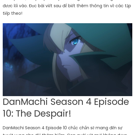
được lối vào. Đọc bài viết sau để biết thêm thông tin về các tập
tiếp theo!
DanMachi Season 4 Episode
10: The Despair!
DanMachi Season 4 Episode 10 chắc chắn sẽ mang đến sự