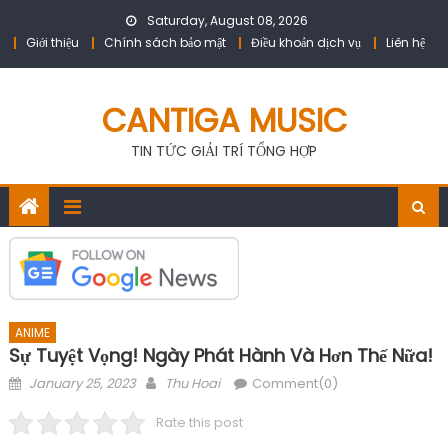
Skip
Saturday, August 08, 2026
to
Giới thiệu
Chính sách bảo mật
Điều khoản dịch vụ
Liên hệ
content
CANTIGA MUSIC
TIN TỨC GIẢI TRÍ TỔNG HỢP
ANIME
Sự Tuyệt Vọng! Ngày Phát Hành Và Hơn Thế Nữa!
Posted
Author
January 25, 2023
Thu Hoai
Comment(0)
on
Rate this post