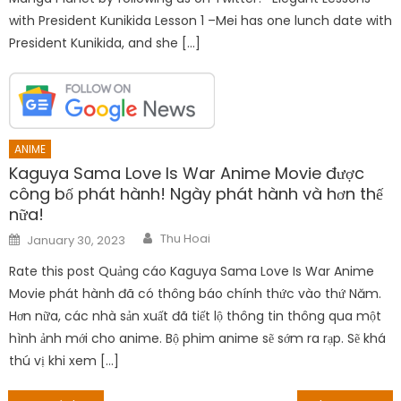
with President Kunikida Lesson 1 –Mei has one lunch date with
President Kunikida, and she […]
ANIME
Kaguya Sama Love Is War Anime Movie được
công bố phát hành! Ngày phát hành và hơn thế
nữa!
Author
Posted
Thu Hoai
January 30, 2023
on
Rate this post Quảng cáo Kaguya Sama Love Is War Anime
Movie phát hành đã có thông báo chính thức vào thứ Năm.
Hơn nữa, các nhà sản xuất đã tiết lộ thông tin thông qua một
hình ảnh mới cho anime. Bộ phim anime sẽ sớm ra rạp. Sẽ khá
thú vị khi xem […]