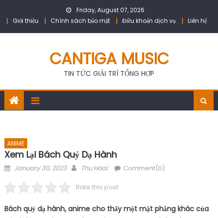
Skip
Friday, August 07, 2026
to
Giới thiệu
Chính sách bảo mật
Điều khoản dịch vụ
Liên hệ
content
CANTIGA MUSIC
TIN TỨC GIẢI TRÍ TỔNG HỢP
ANIME
Xem Lại Bách Quỷ Dạ Hành
Posted
Author
January 30, 2023
Thu Hoai
Comment(0)
on
Rate this post
Bách quỷ dạ hành, anime cho thấy một mặt phẳng khác của