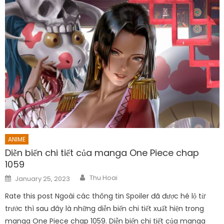
ANIME
Diễn biến chi tiết của manga One Piece chap
1059
Author
Posted
Thu Hoai
January 25, 2023
on
Rate this post Ngoài các thông tin Spoiler đã được hé lộ từ
trước thì sau đây là những diễn biến chi tiết xuất hiện trong
manga One Piece chap 1059. Diễn biến chi tiết của manga