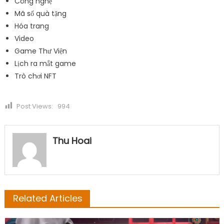
Công nghệ
Mã số quà tặng
Hóa trang
Video
Game Thư Viện
Lịch ra mắt game
Trò chơi NFT
Post Views:
994
Thu Hoai
Related Articles