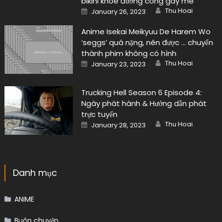
bikini khoe đường cong gây mê
Author
Posted
Thu Hoai
January 26, 2023
on
Anime Isekai Meikyuu De Harem Wo
‘seggs’ quá nặng, nên được … chuyển
thành phim không có hình
Author
Posted
Thu Hoai
January 23, 2023
on
Trucking Hell Season 6 Episode 4:
Ngày phát hành & Hướng dẫn phát
trực tuyến
Author
Posted
Thu Hoai
January 28, 2023
on
Danh mục
ANIME
Buôn chuyện