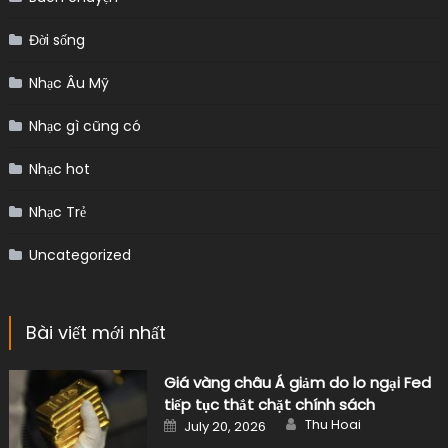
Đời sống
Nhạc Âu Mỹ
Nhạc gì cũng có
Nhạc hot
Nhạc Trẻ
Uncategorized
Bài viết mới nhất
Giá vàng châu Á giảm do lo ngại Fed
tiếp tục thắt chặt chính sách
Author
Posted
Thu Hoai
July 20, 2026
on