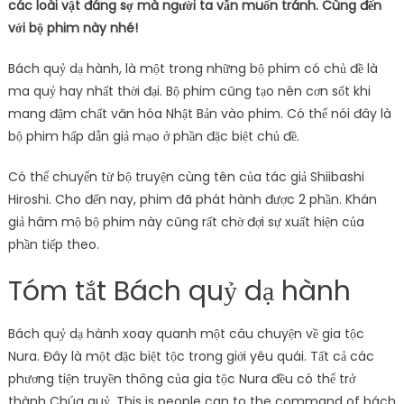
các loài vật đáng sợ mà người ta vẫn muốn tránh. Cùng đến
với bộ phim này nhé!
Bách quỷ dạ hành, là một trong những bộ phim có chủ đề là
ma quỷ hay nhất thời đại. Bộ phim cũng tạo nên cơn sốt khi
mang đậm chất văn hóa Nhật Bản vào phim. Có thể nói đây là
bộ phim hấp dẫn giả mạo ở phần đặc biệt chủ đề.
Có thể chuyển từ bộ truyện cùng tên của tác giả Shiibashi
Hiroshi. Cho đến nay, phim đã phát hành được 2 phần. Khán
giả hâm mộ bộ phim này cũng rất chờ đợi sự xuất hiện của
phần tiếp theo.
Tóm tắt Bách quỷ dạ hành
Bách quỷ dạ hành xoay quanh một câu chuyện về gia tộc
Nura. Đây là một đặc biệt tộc trong giới yêu quái. Tất cả các
phương tiện truyền thông của gia tộc Nura đều có thể trở
thành Chúa quỷ. This is people can to the command of bách