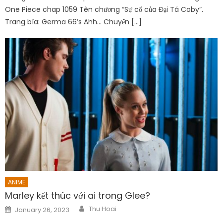
One Piece chap 1059 Tên chương “Sự cố của Đại Tá Coby”.
Trang bìa: Germa 66’s Ahh… Chuyến […]
ANIME
Marley kết thúc với ai trong Glee?
Author
Posted
Thu Hoai
January 26, 2023
on