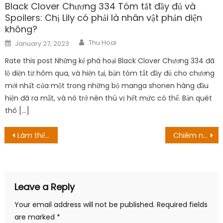
Black Clover Chương 334 Tóm tắt đầy đủ và
Spoilers: Chị Lily có phải là nhân vật phản diện
không?
Author
Posted
Thu Hoai
January 27, 2023
on
Rate this post Những kẻ phá hoại Black Clover Chương 334 đã
lộ diện từ hôm qua, và hiện tại, bản tóm tắt đầy đủ cho chương
mới nhất của một trong những bộ manga shonen hàng đầu
hiện đã ra mắt, và nó trở nên thú vị hết mức có thể. Bản quét
thô […]
Post
Làm thế nào để xem nguồn gốc đoạn đường bí hiểm? cụ thể phát trực tuyến của chương trình truyền hình Úc
Chiêm ngưỡng bộ cosplay Vi và Caitlyn trong Arcane với thần thái đỉnh cao như bản gốc
navigation
Leave a Reply
Your email address will not be published.
Required fields
are marked
*