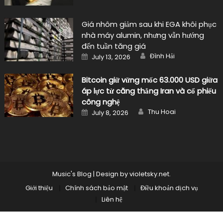
Giá nhôm giảm sau khi EGA khôi phục
nhà máy alumin, nhưng vẫn hướng
đến tuần tăng giá
Author
Posted
Đình Hải
July 13, 2026
on
Bitcoin giữ vững mốc 63.000 USD giữa
áp lực từ căng thẳng Iran và cổ phiếu
công nghệ
Author
Posted
Thu Hoai
July 8, 2026
on
Music's Blog
|
Design by
violetsky.net
.
Giới thiệu
Chính sách bảo mật
Điều khoản dịch vụ
Liên hệ