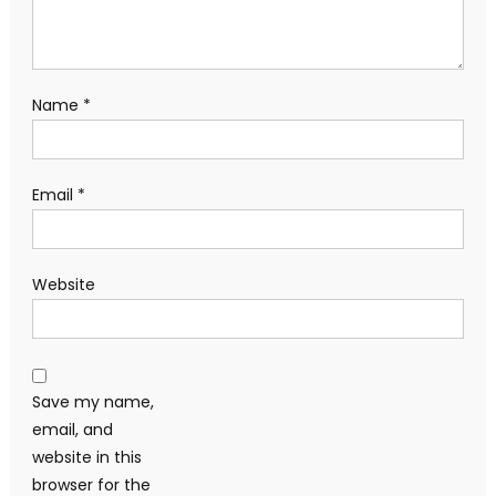
Save my name,
email, and
website in this
browser for the
next time I
comment.
Search
for:
BÀI VIẾT MỚI NHẤT
Giá vàng châu Á giảm do lo ngại Fed tiếp tục thắt chặt
chính sách