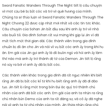
Sword Fanatic Wanders Through The Night tiết lộ câu chuyện
về một cậu bé bị bắt cóc và trở về quê hương của mình.
Chúng ta sẽ thảo luận về Sword Fanatic Wanders Through The
Night Chương 22 được cập nhật mới nhất và các tin tức khác.
Câu chuyện của Sohan Jin bắt đầu sau khi anh ấy trở về nhà
vào buổi tối. Gia đình Sohan rất vui mừng khi gặp lại Jin vì đã
mất tích một thời gian dài. Các thành viên trong gia đình
chuẩn bị đồ ăn cho Jin và nói về vụ bắt cóc anh ấy trong khi họ
ăn. Em gái của Jin gọi anh ấy là đồ buồn ngủ và hỏi anh ấy làm
thế nào mà anh ấy trở thành đệ tử của Demon. Jin tiết lộ rằng
nó xảy ra bởi vì anh ấy đã bị bắt cóc.
Các thành viên khác trong gia đình đã rất ngạc nhiên khi biết
rằng Jin đã bị bắt cóc kể từ khi họ biết rằng anh ấy đã đi đào
tạo. Jin tiết lộ rằng một trong bốn Đại ác quỷ trở thành chủ
nhân của anh đã bắt cóc anh. Em gái của anh ta nhận ra rằng
chủ nhân bản Demo của anh ta rất đáng sợ, và cô ấy đã nghe
nói về anh ta từ chủ nhân của mình. Jin thừa nhận rằng chủ