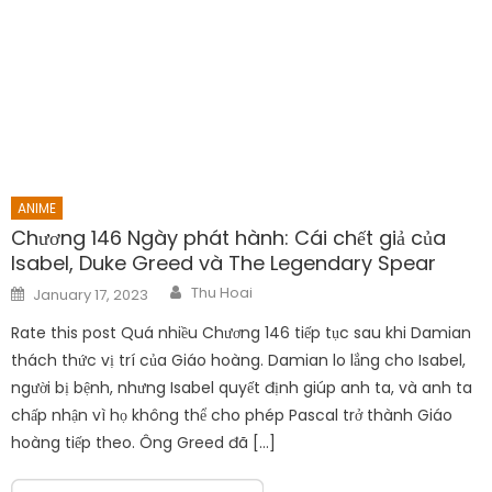
ANIME
Chương 146 Ngày phát hành: Cái chết giả của
Isabel, Duke Greed và The Legendary Spear
Author
Posted
Thu Hoai
January 17, 2023
on
Rate this post Quá nhiều Chương 146 tiếp tục sau khi Damian
thách thức vị trí của Giáo hoàng. Damian lo lắng cho Isabel,
người bị bệnh, nhưng Isabel quyết định giúp anh ta, và anh ta
chấp nhận vì họ không thể cho phép Pascal trở thành Giáo
hoàng tiếp theo. Ông Greed đã […]
ANIME
Chính thức được công bố! Ngày phát hành và
hơn thế nữa!
Author
Posted
Thu Hoai
January 19, 2023