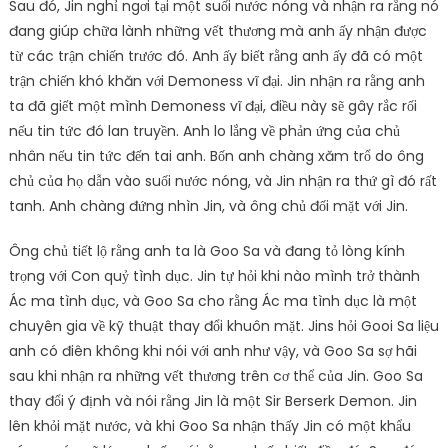
Sau đó, Jin nghỉ ngơi tại một suối nước nóng và nhận ra rằng nó
đang giúp chữa lành những vết thương mà anh ấy nhận được
từ các trận chiến trước đó. Anh ấy biết rằng anh ấy đã có một
trận chiến khó khăn với Demoness vĩ đại. Jin nhận ra rằng anh
ta đã giết một mình Demoness vĩ đại, điều này sẽ gây rắc rối
nếu tin tức đó lan truyền. Anh lo lắng về phản ứng của chủ
nhân nếu tin tức đến tai anh. Bốn anh chàng xăm trổ do ông
chủ của họ dẫn vào suối nước nóng, và Jin nhận ra thứ gì đó rất
tanh. Anh chàng đứng nhìn Jin, và ông chủ đối mặt với Jin.
Ông chủ tiết lộ rằng anh ta là Goo Sa và đang tỏ lòng kính
trọng với Con quỷ tình dục. Jin tự hỏi khi nào mình trở thành
Ác ma tình dục, và Goo Sa cho rằng Ác ma tình dục là một
chuyên gia về kỹ thuật thay đổi khuôn mặt. Jins hỏi Gooi Sa liệu
anh có điên không khi nói với anh như vậy, và Goo Sa sợ hãi
sau khi nhận ra những vết thương trên cơ thể của Jin. Goo Sa
thay đổi ý định và nói rằng Jin là một Sir Berserk Demon. Jin
lên khỏi mặt nước, và khi Goo Sa nhận thấy Jin có một khẩu