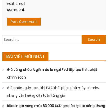
Giá nhôm giảm sau khi EGA khôi phục nhà máy alumin,
nhưng vẫn hướng đến tuần tăng giá
Bitcoin giữ vững mốc 63.000 USD giữa áp lực từ căng thẳng
Iran và cổ phiếu công nghệ
Giá dầu giảm nhẹ sau khi OPEC+ tăng mục tiêu sản lượng
từ tháng 8
Giá vàng thế giới mất mốc 4.100 USD do áp lực chốt lời
DANH MỤC
ANIME
Buôn chuyện