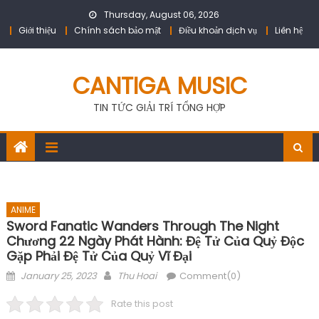
Skip
Thursday, August 06, 2026
to
Giới thiệu
Chính sách bảo mật
Điều khoản dịch vụ
Liên hệ
content
CANTIGA MUSIC
TIN TỨC GIẢI TRÍ TỔNG HỢP
ANIME
Sword Fanatic Wanders Through The Night
Chương 22 Ngày Phát Hành: Đệ Tử Của Quỷ Độc
Gặp Phải Đệ Tử Của Quỷ Vĩ Đại
Posted
Author
January 25, 2023
Thu Hoai
Comment(0)
on
Rate this post