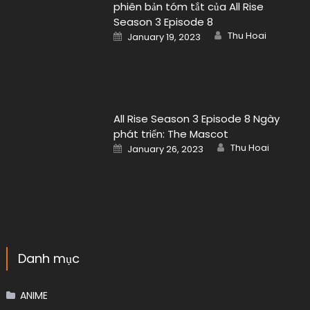
Buôn chuyện
Đời sống
Nhạc Âu Mỹ
Nhạc gì cũng có
Nhạc hot
Nhạc Trẻ
Uncategorized
Bài viết mới nhất
Giá vàng châu Á giảm do lo ngại Fed
tiếp tục thắt chặt chính sách