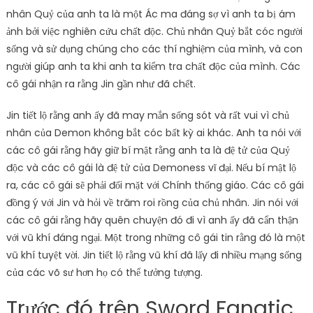
nhân Quỷ của anh ta là một Ác ma đáng sợ vì anh ta bị ám
ảnh bởi việc nghiên cứu chất độc. Chủ nhân Quỷ bắt cóc người
sống và sử dụng chúng cho các thí nghiệm của mình, và con
người giúp anh ta khi anh ta kiểm tra chất độc của mình. Các
cô gái nhận ra rằng Jin gần như đã chết.
Jin tiết lộ rằng anh ấy đã may mắn sống sót và rất vui vì chủ
nhân của Demon không bắt cóc bất kỳ ai khác. Anh ta nói với
các cô gái rằng hãy giữ bí mật rằng anh ta là đệ tử của Quỷ
độc và các cô gái là đệ tử của Demoness vĩ đại. Nếu bí mật lộ
ra, các cô gái sẽ phải đối mặt với Chính thống giáo. Các cô gái
đồng ý với Jin và hỏi về trăm roi rồng của chủ nhân. Jin nói với
các cô gái rằng hãy quên chuyện đó đi vì anh ấy đã cẩn thận
với vũ khí đáng ngại. Một trong những cô gái tin rằng đó là một
vũ khí tuyệt vời. Jin tiết lộ rằng vũ khí đã lấy đi nhiều mạng sống
của các võ sư hơn họ có thể tưởng tượng.
Trước đó trên Sword Fanatic