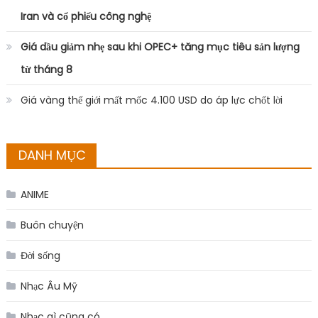
Đời sống
Nhạc Âu Mỹ
Nhạc gì cũng có
Nhạc hot
Nhạc Trẻ
Uncategorized
Dành riêng cho bạn
Vụ kiện ‘thế kỷ’ giữa Johnny Depp và
Amber Heard được dựng thành phim