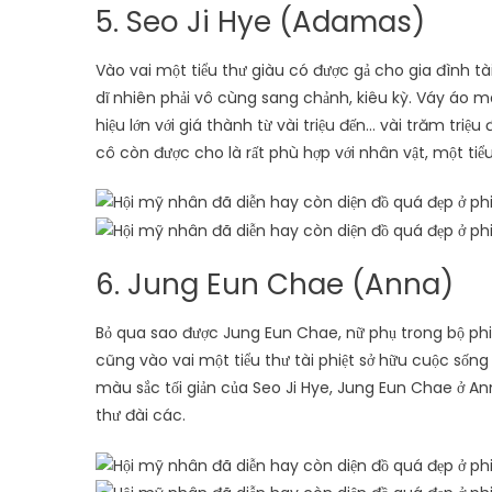
5. Seo Ji Hye (Adamas)
Vào vai một tiểu thư giàu có được gả cho gia đình tà
dĩ nhiên phải vô cùng sang chảnh, kiêu kỳ. Váy áo
hiệu lớn với giá thành từ vài triệu đến… vài trăm tr
cô còn được cho là rất phù hợp với nhân vật, một ti
6. Jung Eun Chae (Anna)
Bỏ qua sao được Jung Eun Chae, nữ phụ trong bộ ph
cũng vào vai một tiểu thư tài phiệt sở hữu cuộc sống
màu sắc tối giản của Seo Ji Hye, Jung Eun Chae ở An
thư đài các.