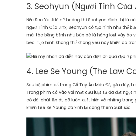
3. Seohyun (Người Tình Của 
Nếu Seo Ye Ji là nữ hoàng thì Seohyun đích thị là 
Người Tình Của Jinx, Seohyun có tạo hình như thể bướ
mái tóc bồng bềnh như búp bê là hàng loạt váy áo 
bèo. Tạo hình không thể không yêu này khiến cô tr
4. Lee Se Young (The Law C
Sau bộ phim cổ trang Cổ Tay Áo Màu Đỏ, gần đây, Le
Trong phim cô vào vai một cựu luật sư đã đột ngột ngh
có đôi chút lập dị, cô luôn xuất hiện với những tran
khiến Lee Se Young đã xinh lại càng thêm xuất sắc.