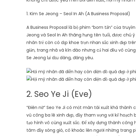
Không chỉ được yêu mến bởi diễn xuất, hội mỹ nhân n
1. Kim Se Jeong – Seol In Ah (A Business Proposal)
A Business Proposal là bộ phim “bom tấn” của truyền
Jeong và Seol In Ah thăng hạng tên tuổi, được chú ý 
nhân trẻ còn có dịp khoe trọn nhan sắc xinh đẹp trê
giản, trang nhã và kín đáo nhưng cả hai đều vô cùng 
Se Jeong lại dịu dàng, đáng yêu.
2. Seo Ye Ji (Eve)
“Điên nữ” Seo Ye Ji có một màn tái xuất khá thành c
vũ công ba lê xinh đẹp, đầy tham vọng với kế hoạch 
tạo hình vô cùng xuất sắc. Để xây dựng thành công hì
tâm đầy sóng gió, cô khoác lên người những trang ph