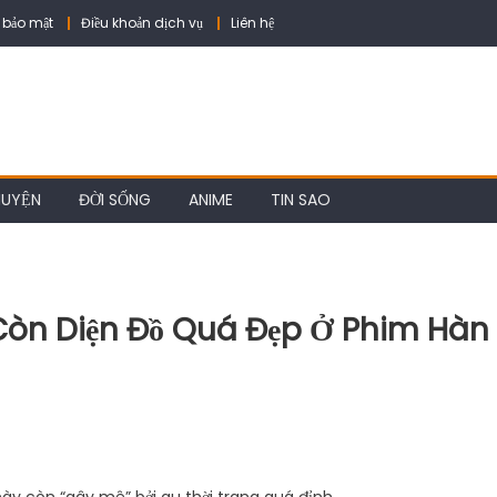
 bảo mật
Điều khoản dịch vụ
Liên hệ
HUYỆN
ĐỜI SỐNG
ANIME
TIN SAO
Còn Diện Đồ Quá Đẹp Ở Phim Hàn