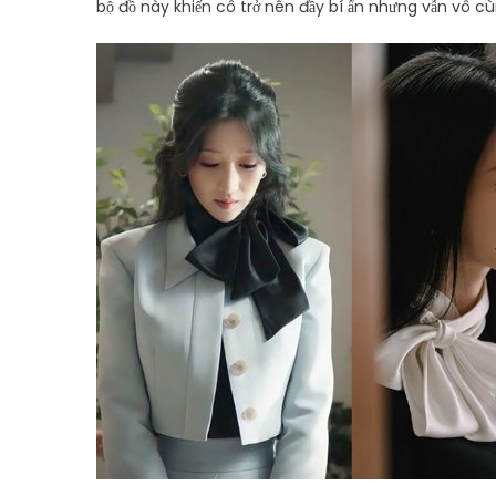
bộ đồ này khiến cô trở nên đầy bí ẩn nhưng vẫn vô c