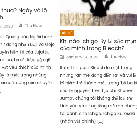
 thua? Ngày và lô
h
Author
Thu Hoai
7, 2023
ANIME
ost Quảng cáo Người hâm
Khi nào Ichigo lấy lại sức mạ
ư đang nhớ Yuuji và Gojo
của mình trong Bleach?
uyện hiện tại của Jujutsu
Author
Posted
Thu Hoai
January 19, 2023
on
nhiên, họ sẽ được gặp gỡ
 vật yêu thích của mình
Rate this post Bleach là một trong
đây là một trong những
những “anime đang diễn ra” và với lễ
hơi cuối cùng của chuyến
kỷ niệm trở thành một trong ‘bộ ba l
]
của kỷ nguyên trên tạp chí Shonen
Jump’, chúng tôi không thể loại trừ
tình yêu và sự ngưỡng mộ mà chún
tôi dành cho Ichigo. Ichigo Kurosaki
(nhân vật chính) […]