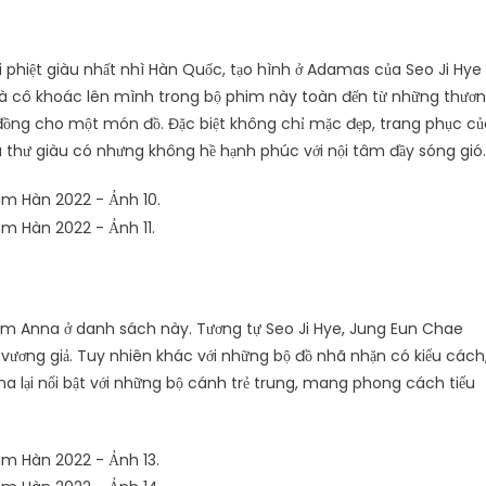
i phiệt giàu nhất nhì Hàn Quốc, tạo hình ở Adamas của Seo Ji Hye
 mà cô khoác lên mình trong bộ phim này toàn đến từ những thươ
iệu đồng cho một món đồ. Đặc biệt không chỉ mặc đẹp, trang phục c
ểu thư giàu có nhưng không hề hạnh phúc với nội tâm đầy sóng gió.
im Anna ở danh sách này. Tương tự Seo Ji Hye, Jung Eun Chae
 vương giả. Tuy nhiên khác với những bộ đồ nhã nhặn có kiểu cách
na lại nổi bật với những bộ cánh trẻ trung, mang phong cách tiểu