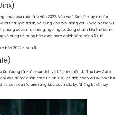
Jinx)
công chúa của màn ảnh Hàn 2022. Vào vai “tiên nữ may mắn” ở
c ra từ truyện tranh, vô cùng xinh xắn, đáng yêu. Cộng hưởng với
với phong cách nhẹ nhàng, ngọt ngào, đúng chuẩn tiểu thư bánh
ông vô cùng trẻ trung bên cạnh nam chính kém mình 5 tuổi.
afe)
e Se Young tái xuất màn ảnh với bộ phim hiện đại The Law Cafe.
ỉ việc để mở quán cafe tư vấn luật. Với tính cách vui vẻ, hoạt bạt
g phục có màu sắc tươi sáng, kiểu cách cầu kỳ. Những bộ đồ này