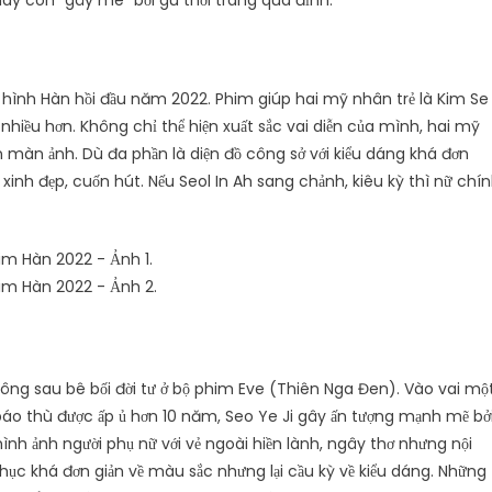
ày còn “gây mê” bởi gu thời trang quá đỉnh.
 hình Hàn hồi đầu năm 2022. Phim giúp hai mỹ nhân trẻ là Kim Se
nhiều hơn. Không chỉ thể hiện xuất sắc vai diễn của mình, hai mỹ
n màn ảnh. Dù đa phần là diện đồ công sở với kiểu dáng khá đơn
xinh đẹp, cuốn hút. Nếu Seol In Ah sang chảnh, kiêu kỳ thì nữ chí
ông sau bê bối đời tư ở bộ phim Eve (Thiên Nga Đen). Vào vai mộ
báo thù được ấp ủ hơn 10 năm, Seo Ye Ji gây ấn tượng mạnh mẽ bở
nh ảnh người phụ nữ với vẻ ngoài hiền lành, ngây thơ nhưng nội
ục khá đơn giản về màu sắc nhưng lại cầu kỳ về kiểu dáng. Những