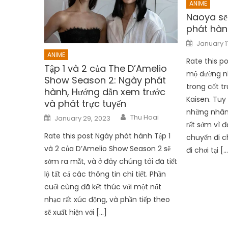
ANIME
Naoya sẽ
phát hàn
Posted
January 1
on
ANIME
Rate this p
Tập 1 và 2 của The D’Amelio
mộ dường nh
Show Season 2: Ngày phát
trong cốt tr
hành, Hướng dẫn xem trước
Kaisen. Tuy 
và phát trực tuyến
những nhân
Author
Posted
Thu Hoai
January 29, 2023
on
rất sớm vì 
Rate this post Ngày phát hành Tập 1
chuyến đi c
và 2 của D’Amelio Show Season 2 sẽ
đi chơi tại […
sớm ra mắt, và ở đây chúng tôi đã tiết
lộ tất cả các thông tin chi tiết. Phần
cuối cùng đã kết thúc với một nốt
nhạc rất xúc động, và phần tiếp theo
sẽ xuất hiện với […]