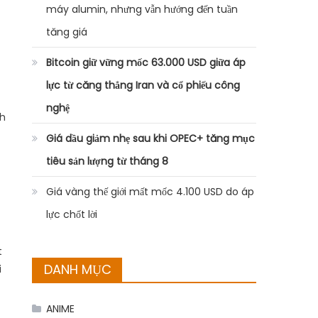
máy alumin, nhưng vẫn hướng đến tuần
tăng giá
Bitcoin giữ vững mốc 63.000 USD giữa áp
lực từ căng thẳng Iran và cổ phiếu công
nghệ
nh
Giá dầu giảm nhẹ sau khi OPEC+ tăng mục
tiêu sản lượng từ tháng 8
Giá vàng thế giới mất mốc 4.100 USD do áp
lực chốt lời
t
DANH MỤC
i
ANIME