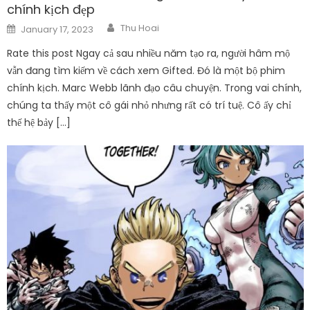
chính kịch đẹp
Author
Posted
Thu Hoai
January 17, 2023
on
Rate this post Ngay cả sau nhiều năm tạo ra, người hâm mộ
vẫn đang tìm kiếm về cách xem Gifted. Đó là một bộ phim
chính kịch. Marc Webb lãnh đạo câu chuyện. Trong vai chính,
chúng ta thấy một cô gái nhỏ nhưng rất có trí tuệ. Cô ấy chỉ
thế hệ bảy […]