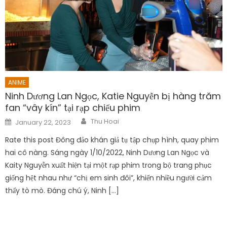
ANIME
Ninh Dương Lan Ngọc, Katie Nguyễn bị hàng trăm
fan “vây kín” tại rạp chiếu phim
Author
Posted
Thu Hoai
January 22, 2023
on
Rate this post Đông đảo khán giả tụ tập chụp hình, quay phim
hai cô nàng. Sáng ngày 1/10/2022, Ninh Dương Lan Ngọc và
Kaity Nguyễn xuất hiện tại một rạp phim trong bộ trang phục
giống hệt nhau như “chị em sinh đôi”, khiến nhiều người cảm
thấy tò mò. Đáng chú ý, Ninh […]