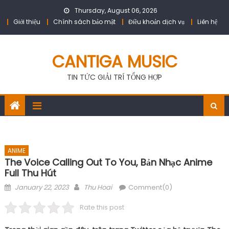
Skip
Thursday, August 06, 2026
to
Giới thiệu
Chính sách bảo mật
Điều khoản dịch vụ
Liên hệ
content
CANTIGA MUSIC
TIN TỨC GIẢI TRÍ TỔNG HỢP
ANIME
The Voice Calling Out To You, Bản Nhạc Anime
Full Thu Hút
Posted
Author
January 22, 2023
Thu Hoai
Comment(0)
on
Rate this post