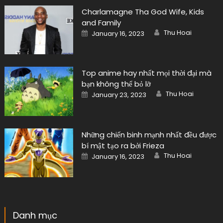
Charlamagne Tha God Wife, Kids
and Family
Author
Posted
Thu Hoai
January 16, 2023
on
Top anime hay nhất mọi thời đại mà
bạn không thể bỏ lỡ
Author
Posted
Thu Hoai
January 23, 2023
on
Những chiến binh mạnh nhất đều được
bí mật tạo ra bởi Frieza
Author
Posted
Thu Hoai
January 16, 2023
on
Danh mục