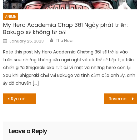
ANIME
My Hero Academia Chap 361 Ngày phát triển:
Bakugo sẽ không từ bỏ!
Author
Posted
Thu Hoai
January 25, 2023
on
Rate this post My Hero Academia Chương 361 sẽ trở lại vào
tuần sau nhưng không cần ngơi nghỉ và có thể sẽ tiếp tục trận
chiến giữa Shigaraki aka Tất cả vì một và những hero còn lại.
Sau khi Shigaraki chơi với Bakugo và tình cảm của anh ấy, anh
ấy đã chuyển […]
Post
Ryu có giết được thương nhân không? Ngày phát hành và hơn thế nữa!
Rosemary And Thyme được quay ở đâu? Vị trí được tiết lộ
navigation
Leave a Reply