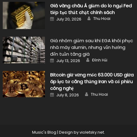
Giá vàng châu Á giảm do lo ngại Fed
tiếp tục thắt chặt chính sách
Author
Posted
Thu Hoai
July 20, 2026
on
Giá nhôm giảm sau khi EGA khôi phục
nhà máy alumin, nhưng vẫn hướng
đến tuần tăng giá
Author
Posted
Đình Hải
July 13, 2026
on
Bitcoin giữ vững mốc 63.000 USD giữa
áp lực từ căng thẳng Iran và cổ phiếu
công nghệ
Author
Posted
Thu Hoai
July 8, 2026
on
Music's Blog
|
Design by
violetsky.net
.