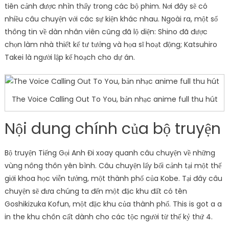
tiên cảnh được nhìn thấy trong các bộ phim. Nơi đây sẽ có
nhiều câu chuyện với các sự kiện khác nhau. Ngoài ra, một số
thông tin về dàn nhân viên cũng đã lộ diện: Shino đã được
chọn làm nhà thiết kế tư tưởng và họa sĩ hoạt động; Katsuhiro
Takei là người lập kế hoạch cho dự án.
The Voice Calling Out To You, bản nhạc anime full thu hút
Nội dung chính của bộ truyện
Bộ truyện Tiếng Gọi Anh Đi xoay quanh câu chuyện về những
vùng nông thôn yên bình. Câu chuyện lấy bối cảnh tại một thế
giới khoa học viễn tưởng, một thành phố của Kobe. Tại đây câu
chuyện sẽ đưa chúng ta đến một đặc khu đất có tên
Goshikizuka Kofun, một đặc khu của thành phố. This is got a a
in the khu chôn cất dành cho các tộc người từ thế kỷ thứ 4.