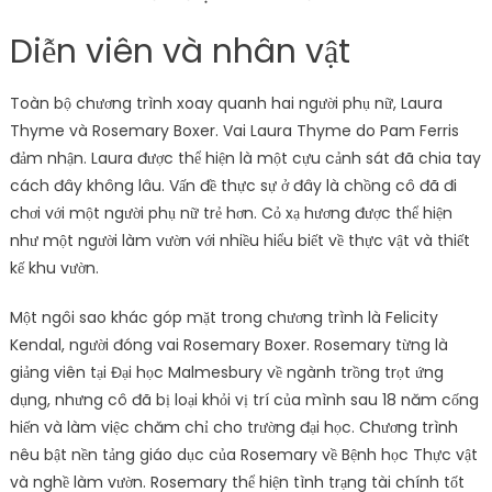
Diễn viên và nhân vật
Toàn bộ chương trình xoay quanh hai người phụ nữ, Laura
Thyme và Rosemary Boxer. Vai Laura Thyme do Pam Ferris
đảm nhận. Laura được thể hiện là một cựu cảnh sát đã chia tay
cách đây không lâu. Vấn đề thực sự ở đây là chồng cô đã đi
chơi với một người phụ nữ trẻ hơn. Cỏ xạ hương được thể hiện
như một người làm vườn với nhiều hiểu biết về thực vật và thiết
kế khu vườn.
Một ngôi sao khác góp mặt trong chương trình là Felicity
Kendal, người đóng vai Rosemary Boxer. Rosemary từng là
giảng viên tại Đại học Malmesbury về ngành trồng trọt ứng
dụng, nhưng cô đã bị loại khỏi vị trí của mình sau 18 năm cống
hiến và làm việc chăm chỉ cho trường đại học. Chương trình
nêu bật nền tảng giáo dục của Rosemary về Bệnh học Thực vật
và nghề làm vườn. Rosemary thể hiện tình trạng tài chính tốt