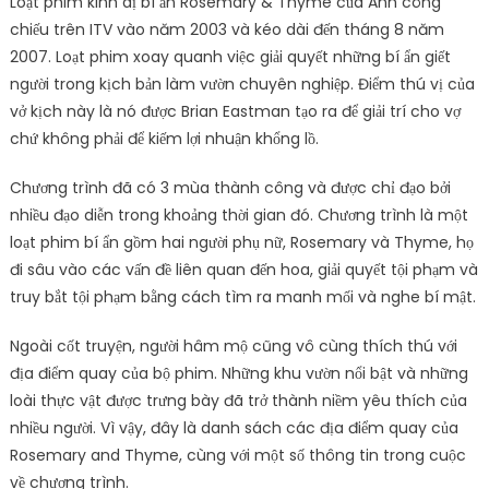
Loạt phim kinh dị bí ẩn Rosemary & Thyme của Anh công
chiếu trên ITV vào năm 2003 và kéo dài đến tháng 8 năm
2007. Loạt phim xoay quanh việc giải quyết những bí ẩn giết
người trong kịch bản làm vườn chuyên nghiệp. Điểm thú vị của
vở kịch này là nó được Brian Eastman tạo ra để giải trí cho vợ
chứ không phải để kiếm lợi nhuận khổng lồ.
Chương trình đã có 3 mùa thành công và được chỉ đạo bởi
nhiều đạo diễn trong khoảng thời gian đó. Chương trình là một
loạt phim bí ẩn gồm hai người phụ nữ, Rosemary và Thyme, họ
đi sâu vào các vấn đề liên quan đến hoa, giải quyết tội phạm và
truy bắt tội phạm bằng cách tìm ra manh mối và nghe bí mật.
Ngoài cốt truyện, người hâm mộ cũng vô cùng thích thú với
địa điểm quay của bộ phim. Những khu vườn nổi bật và những
loài thực vật được trưng bày đã trở thành niềm yêu thích của
nhiều người. Vì vậy, đây là danh sách các địa điểm quay của
Rosemary and Thyme, cùng với một số thông tin trong cuộc
về chương trình.