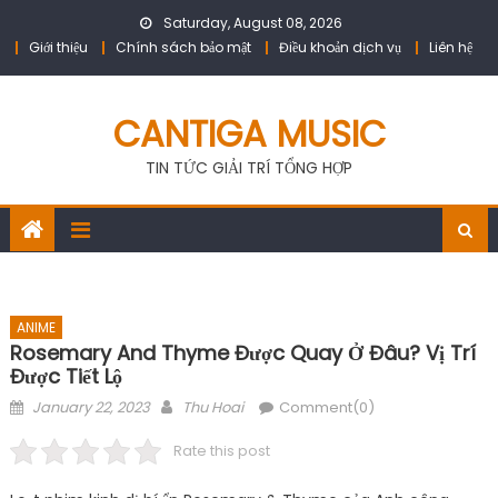
Skip
Saturday, August 08, 2026
to
Giới thiệu
Chính sách bảo mật
Điều khoản dịch vụ
Liên hệ
content
CANTIGA MUSIC
TIN TỨC GIẢI TRÍ TỔNG HỢP
ANIME
Rosemary And Thyme Được Quay Ở Đâu? Vị Trí
Được Tiết Lộ
Posted
Author
January 22, 2023
Thu Hoai
Comment(0)
on
Rate this post