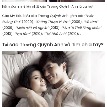
Niềm đam mê lớn nhất của Trương Quỳnh Anh là ca hát.
Các MV tiêu biểu của Trương Quỳnh Anh gồm có:
“Thiên
Đường Yêu”
(2009);
“Không Thuộc Về Em”
(2009);
“Vô tâm”
(2009);
“Nước mắt vô nghĩa”
(2010);
“Mưa Ơi Thôi Đừng Khóc”
(2010);
“Họa tâm”
(2010);
“Thế Nhé Anh”
(2010);…
Tại sao Trương Quỳnh Anh và Tim chia tay?