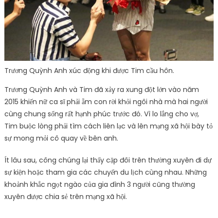
Trương Quỳnh Anh xúc động khi được Tim cầu hôn.
Trương Quỳnh Anh và Tim đã xảy ra xung đột lớn vào năm
2015 khiến nữ ca sĩ phải ẵm con rời khỏi ngôi nhà mà hai người
cùng chung sống rất hạnh phúc trước đó. Vì lo lắng cho vợ,
Tim buộc lòng phải tìm cách liên lạc và lên mạng xã hội bày tỏ
sự mong mỏi cô quay về bên anh.
Ít lâu sau, công chúng lại thấy cặp đôi trên thường xuyên đi dự
sự kiện hoặc tham gia các chuyến du lịch cùng nhau. Những
khoảnh khắc ngọt ngào của gia đình 3 người cũng thường
xuyên được chia sẻ trên mạng xã hội.