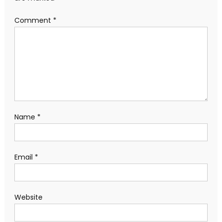
Website
Save my name,
email, and
website in this
browser for the
next time I
comment.
Search