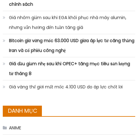
DANH MỤC
ANIME
Buôn chuyện
Đời sống
Nhạc Âu Mỹ
Nhạc gì cũng có
Nhạc hot
Nhạc Trẻ
Uncategorized