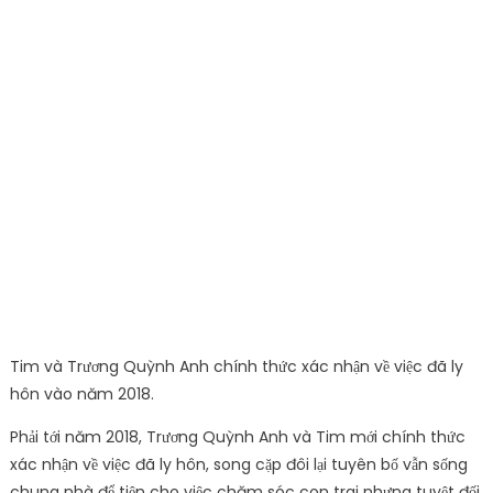
Tim và Trương Quỳnh Anh chính thức xác nhận về việc đã ly
hôn vào năm 2018.
Phải tới năm 2018, Trương Quỳnh Anh và Tim mới chính thức
xác nhận về việc đã ly hôn, song cặp đôi lại tuyên bố vẫn sống
chung nhà để tiện cho việc chăm sóc con trai nhưng tuyệt đối
không thể quay lại. Nhưng hình ảnh cả hai tay trong tay đi du
lịch cùng nhau lại thỉnh thoảng xuất hiện trên mạng xã hội của
một “tay săn ảnh” nào đó khiến công chúng vô cùng ngán
ngẩm với mối quan hệ nhập nhằng này.
Mối quan hệ giữa Trương Quỳnh Anh – Bình
Minh