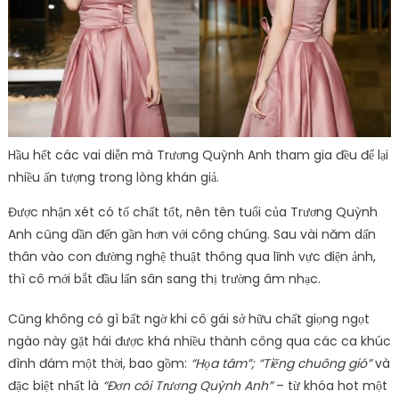
Hầu hết các vai diễn mà Trương Quỳnh Anh tham gia đều để lại
nhiều ấn tượng trong lòng khán giả.
Được nhận xét có tố chất tốt, nên tên tuổi của Trương Quỳnh
Anh cũng dần đến gần hơn với công chúng. Sau vài năm dấn
thân vào con đường nghệ thuật thông qua lĩnh vực điện ảnh,
thì cô mới bắt đầu lấn sân sang thị trường âm nhạc.
Cũng không có gì bất ngờ khi cô gái sở hữu chất giọng ngọt
ngào này gặt hái được khá nhiều thành công qua các ca khúc
đình đám một thời, bao gồm:
“Họa tâm”; “Tiếng chuông gió”
và
đặc biệt nhất là
“Đơn côi Trương Quỳnh Anh”
– từ khóa hot một