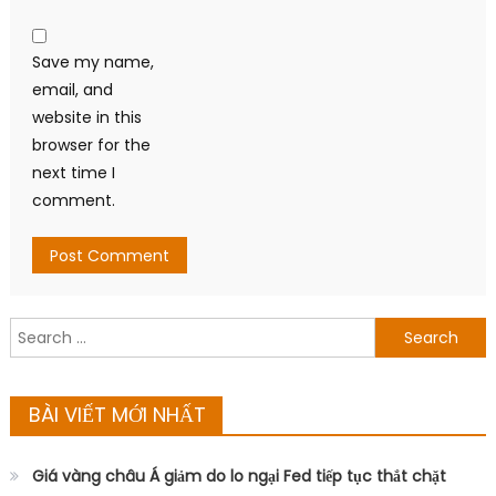
for:
BÀI VIẾT MỚI NHẤT
Giá vàng châu Á giảm do lo ngại Fed tiếp tục thắt chặt
chính sách
Giá nhôm giảm sau khi EGA khôi phục nhà máy alumin,
nhưng vẫn hướng đến tuần tăng giá
Bitcoin giữ vững mốc 63.000 USD giữa áp lực từ căng thẳng
Iran và cổ phiếu công nghệ
Giá dầu giảm nhẹ sau khi OPEC+ tăng mục tiêu sản lượng
từ tháng 8
Giá vàng thế giới mất mốc 4.100 USD do áp lực chốt lời