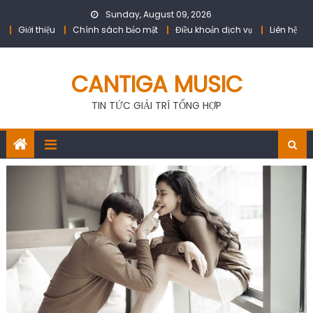
Skip
Sunday, August 09, 2026
to
Giới thiệu
Chính sách bảo mật
Điều khoản dịch vụ
Liên hệ
content
CANTIGA MUSIC
TIN TỨC GIẢI TRÍ TỔNG HỢP