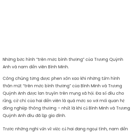
rằng, cử chỉ của hai diễn viên là quá mức so với mối quan hệ
đồng nghiệp thông thường – nhất là khi cả Bình Minh và Trương
Quỳnh Anh đều đã lập gia đình.
Trước những nghi vấn về việc cả hai đang ngoại tình, nam diễn
viên Bình Minh khẳng định sự việc không có gì và đó chỉ là
hình hậu trường trong phim nên mong mọi người đừng hiểu
lầm. Tuy nhiên, vào năm 2015, ca sĩ Tim lại trả lời phỏng vấn
rằng vợ anh từng say nắng một nam diễn viên đã có gia đình
khi cùng đóng phim chung. Lúc phát hiện hai người có nhắn
tin qua lại, anh đã cảnh báo và khuyên vợ nên chấm dứt mọi
chuyện.
Post Views:
2,166
Thu Hoai