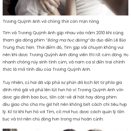
Trương Quỳnh Anh và chồng thời còn mặn nồng.
Tim và Trương Quỳnh Anh gặp nhau vào năm 2010 khi cùng
tham gia đóng phim “
Bóng ma học đường”
do đạo diễn Lê Bảo
Trung thực hiện. Thời điểm đó, Tim gặp vài chuyện không vui
nên khi được Trương Quỳnh Anh động viên thì rất cảm động. Họ
nhanh chóng nảy sinh tình cảm, và nam ca sĩ điển trai chính
thức là mối tình đầu của Trương Quỳnh Anh.
Tuy nhiên, cả hai đã vấp phải sự phản đối kịch liệt từ phía gia
đình nhà gái và phải lén lút hẹn hò vì Trương Quỳnh Anh vốn
được gia đình bao bọc, tiền cát-xê đi hát hay đóng phim
đều giao cho cha mẹ giữ hết nên không biết cách chi tiêu hợp
lý. Kể từ khi hẹn hò với Tim, cô mới học được cách quản lý tiền
bạc và trở nên chủ động hơn trong mọi hoàn cảnh.