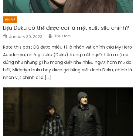
ANIME
Liệu Deku có thể được coi là một xuất sắc chính?
Author
Posted
Thu Hoai
January 30, 2023
on
Rate this post Dù được miêu tả là nhân vật chính của My Hero
Academia, nhưng Izuku (Deku) trong mắt người hâm mộ có
đúng như những gì họ mong đợi? Như nhiều người hâm mộ đã
biết, Midoriya Izuku hay được gọi bằng biệt danh Deku, chính là
nhân vật chính của […]