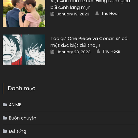
Việt Anh tình tứ hôn Hồng Diễm giữa
bối cảnh lãng mạn
Author
Posted
Thu Hoai
January 19, 2023
on
Tác giả One Piece và Conan sẽ có
một đặc biệt đối thoại!
Author
Posted
Thu Hoai
January 23, 2023
on
Danh mục
ANIME
Buôn chuyện
Đời sống