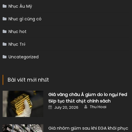
Nhạc Âu Mỹ
Nhạc gì cũng có
Nhạc hot
Nhạc Trẻ
Uncategorized
Bài viết mới nhất
Giá vàng châu Á giảm do lo ngại Fed
tiếp tục thắt chặt chính sách
Author
Posted
Thu Hoai
July 20, 2026
on
Giá nhôm giảm sau khi EGA khôi phục