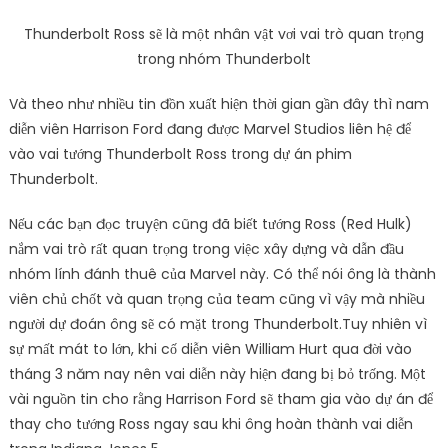
Thunderbolt Ross sẽ là một nhân vật vơi vai trò quan trọng
trong nhóm Thunderbolt
Và theo như nhiều tin đồn xuất hiện thời gian gần đây thì nam
diễn viên Harrison Ford đang được Marvel Studios liên hệ để
vào vai tướng Thunderbolt Ross trong dự án phim
Thunderbolt.
Nếu các bạn đọc truyện cũng đã biết tướng Ross (Red Hulk)
nắm vai trò rất quan trọng trong việc xây dựng và dẫn đầu
nhóm lính đánh thuê của Marvel này. Có thể nói ông là thành
viên chủ chốt và quan trọng của team cũng vì vậy mà nhiều
người dự đoán ông sẽ có mặt trong Thunderbolt.Tuy nhiên vì
sự mất mát to lớn, khi cố diễn viên William Hurt qua đời vào
tháng 3 năm nay nên vai diễn này hiện đang bị bỏ trống. Một
vài nguồn tin cho rằng Harrison Ford sẽ tham gia vào dự án để
thay cho tướng Ross ngay sau khi ông hoàn thành vai diễn