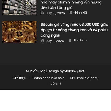
nhà máy alumin, nhưng vẫn hướng
đến tuần tăng giá
Author
Posted
Đình Hải
July 13, 2026
on
Bitcoin giữ vững mốc 63.000 USD giữa
áp lực từ căng thẳng Iran và cổ phiếu
công nghệ
Author
Posted
Thu Hoai
July 8, 2026
on
Music's Blog
|
Design by
violetsky.net
.
Giới thiệu
Chính sách bảo mật
Điều khoản dịch vụ
Liên hệ