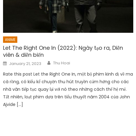
ANIME
Let The Right One In (2022): Ngày tạo ra, Diễn
viên & diễn biến
Author
Posted
Thu Hoai
January 21, 2023
on
Rate this post Let the Right One In, một bộ phim kinh dị về ma
cà rồng, có kiểu kể chuyện thu hút truyền cảm hứng cho các
nhà văn tiếp tục quay lại với nó theo những cách thế hệ mẻ.
Tất nhiên, loạt phim dựa trên tiểu thuyết năm 2004 của John
Ajvide […]