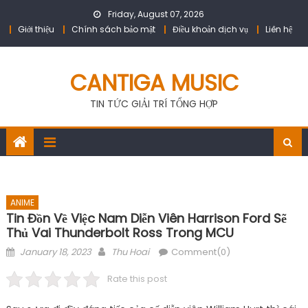
Skip
Friday, August 07, 2026
to
Giới thiệu
Chính sách bảo mật
Điều khoản dịch vụ
Liên hệ
content
CANTIGA MUSIC
TIN TỨC GIẢI TRÍ TỔNG HỢP
ANIME
Tin Đồn Về Việc Nam Diễn Viên Harrison Ford Sẽ
Thủ Vai Thunderbolt Ross Trong MCU
Posted
Author
January 18, 2023
Thu Hoai
Comment(0)
on
Rate this post