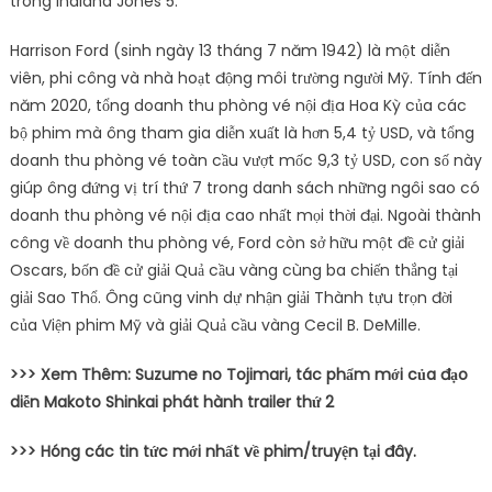
trong Indiana Jones 5.
Harrison Ford (sinh ngày 13 tháng 7 năm 1942) là một diễn
viên, phi công và nhà hoạt động môi trường người Mỹ. Tính đến
năm 2020, tổng doanh thu phòng vé nội địa Hoa Kỳ của các
bộ phim mà ông tham gia diễn xuất là hơn 5,4 tỷ USD, và tổng
doanh thu phòng vé toàn cầu vượt mốc 9,3 tỷ USD, con số này
giúp ông đứng vị trí thứ 7 trong danh sách những ngôi sao có
doanh thu phòng vé nội địa cao nhất mọi thời đại. Ngoài thành
công về doanh thu phòng vé, Ford còn sở hữu một đề cử giải
Oscars, bốn đề cử giải Quả cầu vàng cùng ba chiến thắng tại
giải Sao Thổ. Ông cũng vinh dự nhận giải Thành tựu trọn đời
của Viện phim Mỹ và giải Quả cầu vàng Cecil B. DeMille.
>>> Xem Thêm: Suzume no Tojimari, tác phẩm mới của đạo
diễn Makoto Shinkai phát hành trailer thứ 2
>>> Hóng các tin tức mới nhất về phim/truyện tại đây.