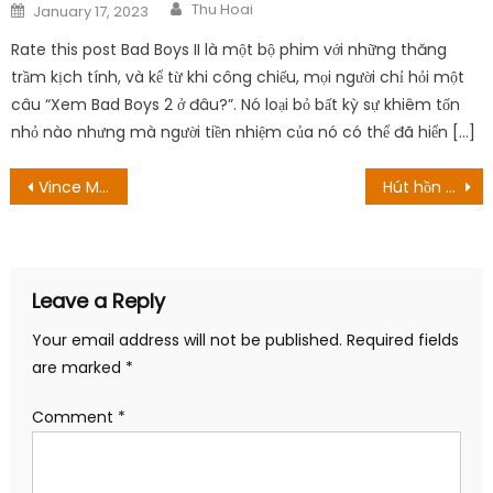
Author
Posted
Thu Hoai
January 17, 2023
on
Rate this post Bad Boys II là một bộ phim với những thăng
trầm kịch tính, và kể từ khi công chiếu, mọi người chỉ hỏi một
câu “Xem Bad Boys 2 ở đâu?”. Nó loại bỏ bất kỳ sự khiêm tốn
nhỏ nào nhưng mà người tiền nhiệm của nó có thể đã hiển […]
Post
Vince McMahon bất thần tuyên bố giã từ WWE
Hút hồn với Cosplay Kamado Nezuko “siêu táo bạo”
navigation
Leave a Reply
Your email address will not be published.
Required fields
are marked
*
Comment
*