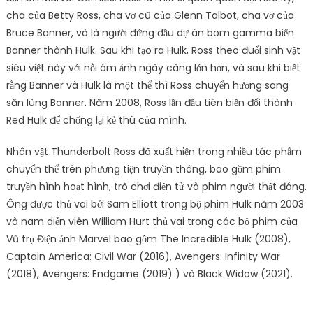
cha của Betty Ross, cha vợ cũ của Glenn Talbot, cha vợ của
Bruce Banner, và là người đứng đầu dự án bom gamma biến
Banner thành Hulk. Sau khi tạo ra Hulk, Ross theo đuổi sinh vật
siêu việt này với nỗi ám ảnh ngày càng lớn hơn, và sau khi biết
rằng Banner và Hulk là một thể thì Ross chuyển hướng sang
săn lùng Banner. Năm 2008, Ross lần đầu tiên biến đổi thành
Red Hulk để chống lại kẻ thù của mình.
Nhân vật Thunderbolt Ross đã xuất hiện trong nhiều tác phẩm
chuyển thể trên phương tiện truyền thông, bao gồm phim
truyền hình hoạt hình, trò chơi điện tử và phim người thật đóng.
Ông được thủ vai bởi Sam Elliott trong bộ phim Hulk năm 2003
và nam diễn viên William Hurt thủ vai trong các bộ phim của
Vũ trụ Điện ảnh Marvel bao gồm The Incredible Hulk (2008),
Captain America: Civil War (2016), Avengers: Infinity War
(2018), Avengers: Endgame (2019) ) và Black Widow (2021).