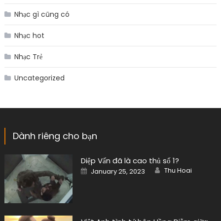
Nhạc gì cũng có
Nhạc hot
Nhạc Trẻ
Uncategorized
Dành riêng cho bạn
Diệp Vấn đã là cao thủ số 1?
Author
Posted
Thu Hoai
January 25, 2023
on