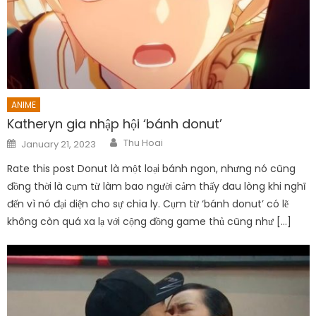
ANIME
Katheryn gia nhập hội ‘bánh donut’
Author
Posted
Thu Hoai
January 21, 2023
on
Rate this post Donut là một loại bánh ngon, nhưng nó cũng
đồng thời là cụm từ làm bao người cảm thấy đau lòng khi nghĩ
đến vì nó đại diện cho sự chia ly. Cụm từ ‘bánh donut’ có lẽ
không còn quá xa lạ với cộng đồng game thủ cũng như […]