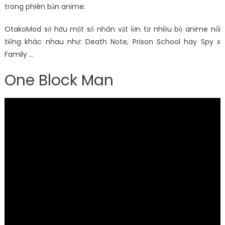
trong phiên bản anime.
OtakoMod sở hữu một số nhân vật lớn từ nhiều bộ anime nổi
tiếng khác nhau như: Death Note, Prison School hay Spy x
Family …
One Block Man