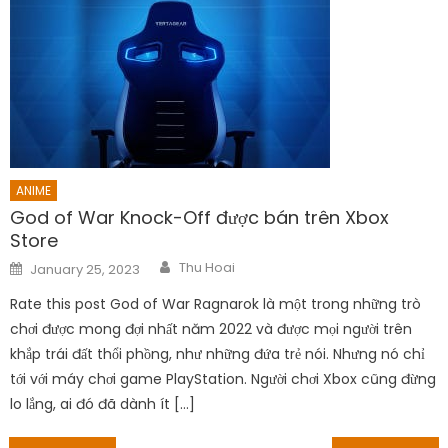
ANIME
God of War Knock-Off được bán trên Xbox
Store
Author
Posted
Thu Hoai
January 25, 2023
on
Rate this post God of War Ragnarok là một trong những trò
chơi được mong đợi nhất năm 2022 và được mọi người trên
khắp trái đất thổi phồng, như những đứa trẻ nói. Nhưng nó chỉ
tới với máy chơi game PlayStation. Người chơi Xbox cũng đừng
lo lắng, ai đó đã dành ít […]