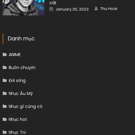
cãi
Author
Posted
Thu Hoai
January 30, 2023
on
Danh mục
ANIME
Buôn chuyện
Đời sống
Nhạc Âu Mỹ
Nhạc gì cũng có
Nhạc hot
Nhạc Trẻ