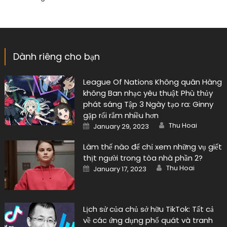
Dành riêng cho bạn
League Of Nations Không quân Hàng
không Ban nhạc yêu thuật Phù thủy
phát sáng Tập 3 Ngày tạo ra: Ginny
gặp rối rắm nhiều hơn
Author
Posted
Thu Hoai
January 29, 2023
on
Làm thế nào để chỉ xem những vụ giết
thịt người trong tòa nhà phần 2?
Author
Posted
Thu Hoai
January 17, 2023
on
Lịch sử của chủ sở hữu TikTok: Tất cả
về các ứng dụng phổ quát và tranh