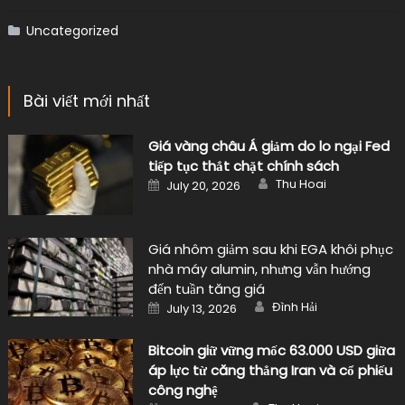
Uncategorized
Bài viết mới nhất
Giá vàng châu Á giảm do lo ngại Fed
tiếp tục thắt chặt chính sách
Author
Posted
Thu Hoai
July 20, 2026
on
Giá nhôm giảm sau khi EGA khôi phục
nhà máy alumin, nhưng vẫn hướng
đến tuần tăng giá
Author
Posted
Đình Hải
July 13, 2026
on
Bitcoin giữ vững mốc 63.000 USD giữa
áp lực từ căng thẳng Iran và cổ phiếu
công nghệ
Author