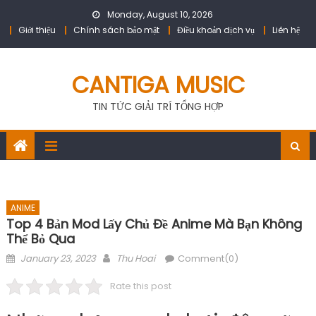
Skip
Monday, August 10, 2026
to
Giới thiệu
Chính sách bảo mật
Điều khoản dịch vụ
Liên hệ
content
CANTIGA MUSIC
TIN TỨC GIẢI TRÍ TỔNG HỢP
ANIME
Top 4 Bản Mod Lấy Chủ Đề Anime Mà Bạn Không
Thể Bỏ Qua
Posted
Author
January 23, 2023
Thu Hoai
Comment(0)
on
Rate this post