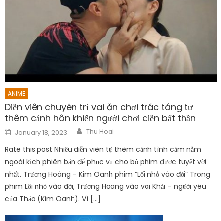
ANIME
Diễn viên chuyên trị vai ăn chơi trác táng tự
thêm cảnh hôn khiến người chơi diễn bất thần
Author
Posted
Thu Hoai
January 18, 2023
on
Rate this post Nhiều diễn viên tự thêm cảnh tình cảm nằm
ngoài kịch phiên bản để phục vụ cho bộ phim được tuyệt vời
nhất. Trương Hoàng – Kim Oanh phim “Lối nhỏ vào đời” Trong
phim Lối nhỏ vào đời, Trương Hoàng vào vai Khải – người yêu
của Thảo (Kim Oanh). Vì […]