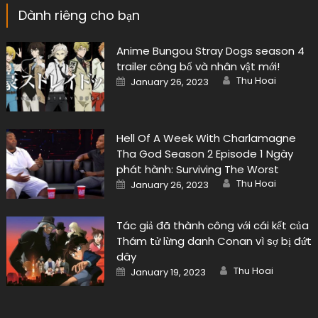
Dành riêng cho bạn
Anime Bungou Stray Dogs season 4
trailer công bố và nhân vật mới!
Author
Posted
Thu Hoai
January 26, 2023
on
Hell Of A Week With Charlamagne
Tha God Season 2 Episode 1 Ngày
phát hành: Surviving The Worst
Author
Posted
Thu Hoai
January 26, 2023
on
Tác giả đã thành công với cái kết của
Thám tử lừng danh Conan vì sợ bị đứt
dây
Author
Posted
Thu Hoai
January 19, 2023
on