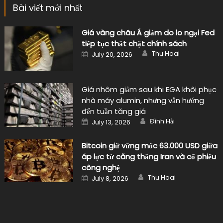
Bài viết mới nhất
Giá vàng châu Á giảm do lo ngại Fed
tiếp tục thắt chặt chính sách
Author
Posted
Thu Hoai
July 20, 2026
on
Giá nhôm giảm sau khi EGA khôi phục
nhà máy alumin, nhưng vẫn hướng
đến tuần tăng giá
Author
Posted
Đình Hải
July 13, 2026
on
Bitcoin giữ vững mốc 63.000 USD giữa
áp lực từ căng thẳng Iran và cổ phiếu
công nghệ
Author
Posted
Thu Hoai
July 8, 2026
on