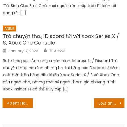
‘Tái Sinh Cho Em’. Chà, mọi người trên khắp trái đất kiên cố
đang rất […]
ANIME
Trò chuyện thoại Discord tới với Xbox Series X /
S, Xbox One Console
Author
Posted
Thu Hoai
January 17, 2023
on
Rate this post Ảnh chụp màn hình: Microsoft / Discord Trò
chuyện thoại hữu ích nhưng hơi tai tiếng của Discord sẽ sớm
xuất hiện trên bảng điều khiển Xbox Series X / S và Xbox One
của người chơi, nhưng một số người tham gia chương trình
Xbox Insider sẽ có thể truy cập […]
Post
Xem Harem In The Labyrinth Of Another World tập 3 Ngày phát triển & kênh
Loạt anime đáng chú ý ra mắt FPT Play trong tháng 10
navigation