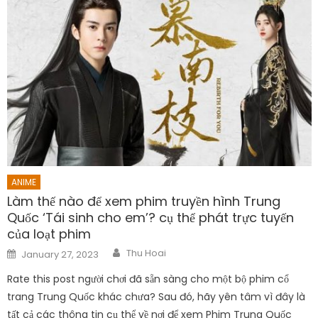
ANIME
Làm thế nào để xem phim truyền hình Trung
Quốc ‘Tái sinh cho em’? cụ thể phát trực tuyến
của loạt phim
Author
Posted
Thu Hoai
January 27, 2023
on
Rate this post người chơi đã sẵn sàng cho một bộ phim cổ
trang Trung Quốc khác chưa? Sau đó, hãy yên tâm vì đây là
tất cả các thông tin cụ thể về nơi để xem Phim Trung Quốc