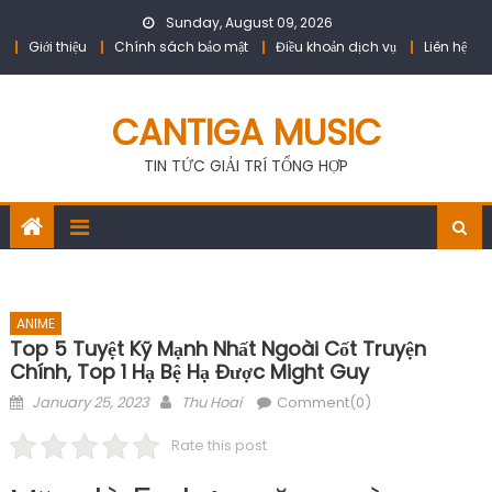
Skip
Sunday, August 09, 2026
to
Giới thiệu
Chính sách bảo mật
Điều khoản dịch vụ
Liên hệ
content
CANTIGA MUSIC
TIN TỨC GIẢI TRÍ TỔNG HỢP
ANIME
Top 5 Tuyệt Kỹ Mạnh Nhất Ngoài Cốt Truyện
Chính, Top 1 Hạ Bệ Hạ Được Might Guy
Posted
Author
January 25, 2023
Thu Hoai
Comment(0)
on
Rate this post