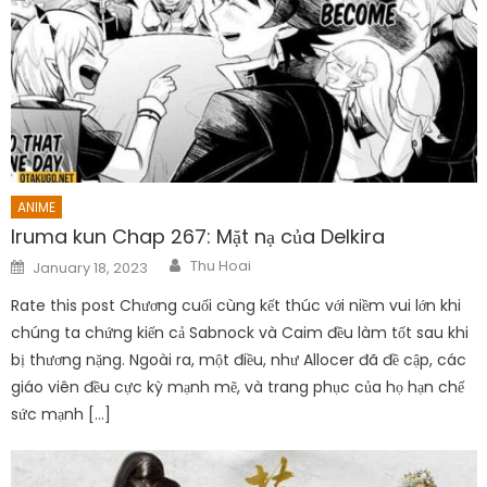
ANIME
Iruma kun Chap 267: Mặt nạ của Delkira
Author
Posted
Thu Hoai
January 18, 2023
on
Rate this post Chương cuối cùng kết thúc với niềm vui lớn khi
chúng ta chứng kiến ​​cả Sabnock và Caim đều làm tốt sau khi
bị thương nặng. Ngoài ra, một điều, như Allocer đã đề cập, các
giáo viên đều cực kỳ mạnh mẽ, và trang phục của họ hạn chế
sức mạnh […]