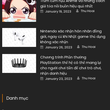
Trầm cảm hậu Anime và những cách
giải tỏa nỗi buồn hiệu quả nhất
Author
Posted
Thu Hoai
January 19, 2023
on
Nintendo xác nhận hôn nhân đồng
giới, ngay cả khi Nhật game thủ dạng
không xác nhận
Author
Posted
Thu Hoai
January 26, 2023
on
Chương trình Phần thưởng
PlayStation thế hệ có thể mang lại
cho người chơi tiền để chơi trò chơi,
nhận danh hiệu
Author
Posted
Thu Hoai
January 23, 2023
on
Danh mục