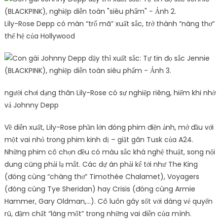
Lily-Rose Depp có màn “trổ mã” xuất sắc, trở thành “nàng thơ”
thế hệ của Hollywood
người chơi dạng thân Lily-Rose có sự nghiệp riêng, hiếm khi nhờ
vả Johnny Depp
Về diễn xuất, Lily-Rose phần lớn đóng phim điện ảnh, mở đầu với
một vai nhỏ trong phim kinh dị – giật gân Tusk của A24.
Những phim cô chọn đều có màu sắc khá nghệ thuật, song nội
dung cũng phải lạ mắt. Các dự án phải kể tới như The King
(đóng cùng “chàng thơ” Timothée Chalamet), Voyagers
(đóng cùng Tye Sheridan) hay Crisis (đóng cùng Armie
Hammer, Gary Oldman,…). Cô luôn gây sốt với dáng vẻ quyến
rũ, đậm chất “làng mốt” trong những vai diễn của mình.