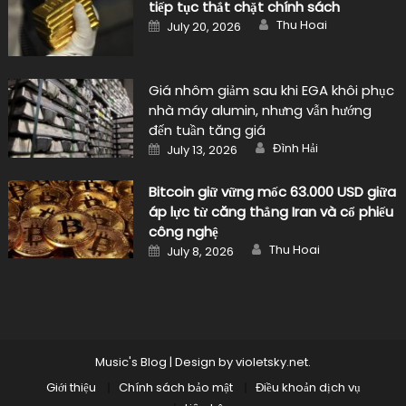
tiếp tục thắt chặt chính sách
Author
Posted
Thu Hoai
July 20, 2026
on
Giá nhôm giảm sau khi EGA khôi phục
nhà máy alumin, nhưng vẫn hướng
đến tuần tăng giá
Author
Posted
Đình Hải
July 13, 2026
on
Bitcoin giữ vững mốc 63.000 USD giữa
áp lực từ căng thẳng Iran và cổ phiếu
công nghệ
Author
Posted
Thu Hoai
July 8, 2026
on
Music's Blog
|
Design by
violetsky.net
.
Giới thiệu
Chính sách bảo mật
Điều khoản dịch vụ