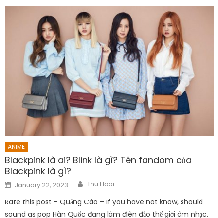
ANIME
Blackpink là ai? Blink là gì? Tên fandom của
Blackpink là gì?
Author
Posted
Thu Hoai
January 22, 2023
on
Rate this post – Quảng Cáo – If you have not know, should
sound as pop Hàn Quốc đang làm điên đảo thế giới âm nhạc.