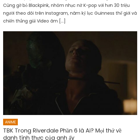
Cùng gỡ bỏ Blackpink, nhóm nhạc nữ K-pop với hơn 30 triệu
người theo dõi trên Instagram, năm kỷ lục Guinness thế giới và
chiến thắng giải Video âm […]
ANIME
TBK Trong Riverdale Phần 6 là Ai? Mọi thứ về
danh tính thực của anh ấy