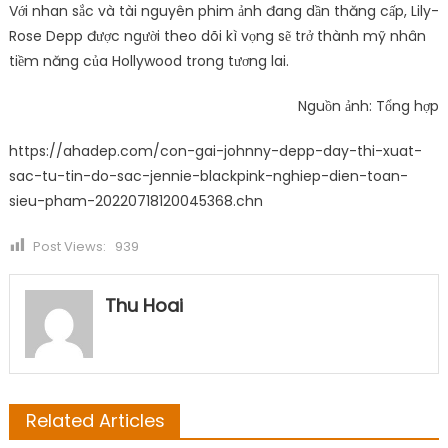
Với nhan sắc và tài nguyên phim ảnh đang dần thăng cấp, Lily-
Rose Depp được người theo dõi kì vọng sẽ trở thành mỹ nhân
tiềm năng của Hollywood trong tương lai.
Nguồn ảnh: Tổng hợp
https://ahadep.com/con-gai-johnny-depp-day-thi-xuat-
sac-tu-tin-do-sac-jennie-blackpink-nghiep-dien-toan-
sieu-pham-20220718120045368.chn
Post Views:
939
Thu Hoai
Related Articles