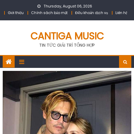
Skip
Thursday, August 06, 2026
to
Giới thiệu
Chính sách bảo mật
Điều khoản dịch vụ
Liên hệ
content
CANTIGA MUSIC
TIN TỨC GIẢI TRÍ TỔNG HỢP