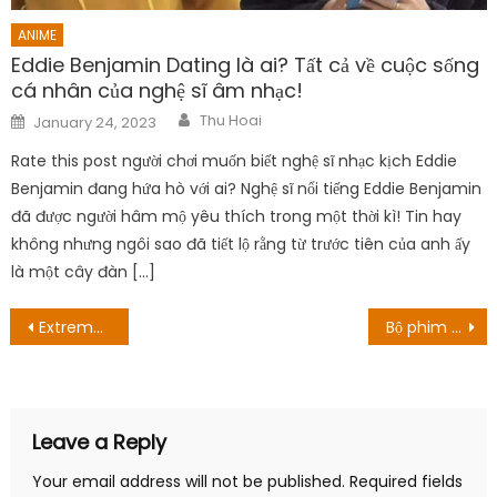
ANIME
Eddie Benjamin Dating là ai? Tất cả về cuộc sống
cá nhân của nghệ sĩ âm nhạc!
Author
Posted
Thu Hoai
January 24, 2023
on
Rate this post người chơi muốn biết nghệ sĩ nhạc kịch Eddie
Benjamin đang hứa hò với ai? Nghệ sĩ nổi tiếng Eddie Benjamin
đã được người hâm mộ yêu thích trong một thời kì! Tin hay
không nhưng ngôi sao đã tiết lộ rằng từ trước tiên của anh ấy
là một cây đàn […]
Post
Extreme Hearts Tập 5 Ngày sinh sản: Thành viên thế hệ sắp ra mắt
Bộ phim ‘Danh dự của người chơi’ được quay ở đâu? Mọi thứ chúng tôi biết!
navigation
Leave a Reply
Your email address will not be published.
Required fields