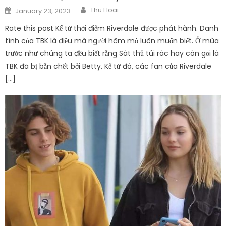
Author
Posted
Thu Hoai
January 23, 2023
on
Rate this post Kể từ thời điểm Riverdale được phát hành. Danh
tính của TBK là điều mà người hâm mộ luôn muốn biết. Ở mùa
trước như chúng ta đều biết rằng Sát thủ túi rác hay còn gọi là
TBK đã bị bắn chết bởi Betty. Kể từ đó, các fan của Riverdale
[…]