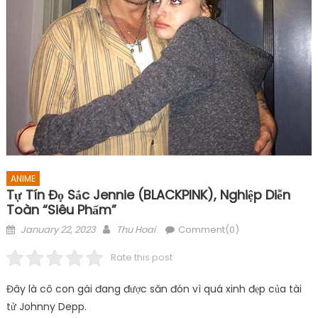
ANIME
Tự Tín Đọ Sắc Jennie (BLACKPINK), Nghiệp Diễn
Toàn “siêu Phẩm”
Posted
Author
January 22, 2023
Thu Hoai
Comment(0)
on
Rate this post
Đây là cô con gái đang được săn đón vì quá xinh đẹp của tài
tử Johnny Depp.