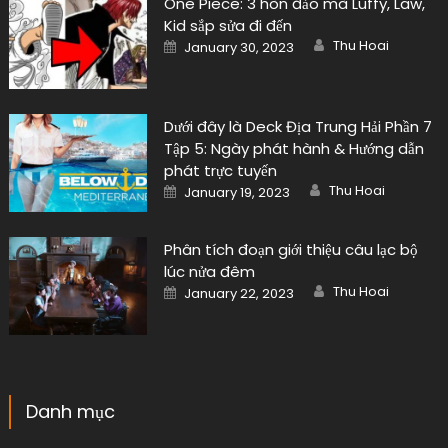
One Piece: 3 hòn đảo mà Luffy, Law,
Kid sắp sửa đi đến
Author
Posted
Thu Hoai
January 30, 2023
on
Dưới đây là Deck Địa Trung Hải Phần 7
Tập 5: Ngày phát hành & Hướng dẫn
phát trực tuyến
Author
Posted
Thu Hoai
January 19, 2023
on
Phân tích đoạn giới thiệu câu lạc bộ
lúc nửa đêm
Author
Posted
Thu Hoai
January 22, 2023
on
Danh mục