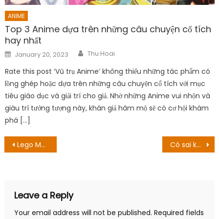
ANIME
Top 3 Anime dựa trên những câu chuyện cổ tích
hay nhất
Author
Posted
Thu Hoai
January 20, 2023
on
Rate this post ‘Vũ trụ Anime’ không thiếu những tác phẩm có
lồng ghép hoặc dựa trên những câu chuyện cổ tích với mục
tiêu giáo dục và giải trí cho giả. Nhờ những Anime vui nhộn và
giàu trí tưởng tượng này, khán giả hâm mộ sẽ có cơ hội khám
phá […]
Post
Lego Masters US Season 3 Episode 1: Ngày phát hành & Hướng dẫn phát trực tuyến
Có sai không khi cố gắng đón các cô gái trong ngục tối Phần 4 Tập 4: Nàng tiên cá! Ngày phát hành
navigation
Leave a Reply
Your email address will not be published.
Required fields