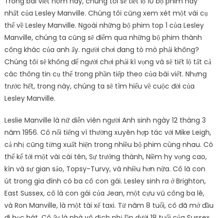
Trong bài viết hôm nay, chúng tôi sẽ tiết lộ 10 bộ phim hay
nhất của Lesley Manville. Chúng tôi cũng xem xét một vài cụ
thể về Lesley Manville. Ngoài những bộ phim top 1 của Lesley
Manville, chúng ta cũng sẽ điểm qua những bộ phim thành
công khác của anh ấy. người chơi đang tò mò phải không?
Chúng tôi sẽ không để người chơi phải kì vọng và sẽ tiết lộ tất cả
các thông tin cụ thể trong phần tiếp theo của bài viết. Nhưng
trước hết, trong này, chúng ta sẽ tìm hiểu về cuộc đời của
Lesley Manville.
Leslie Manville là nữ diễn viên người Anh sinh ngày 12 tháng 3
năm 1956. Cô nổi tiếng vì thường xuyên hợp tác với Mike Leigh,
cả nhị cũng từng xuất hiện trong nhiều bộ phim cùng nhau. Có
thể kể tới một vài cái tên, Sự trưởng thành, Niềm hy vọng cao,
kín và sự gian sảo, Topsy-Turvy, và nhiều hơn nữa. Cô là con
út trong gia đình có ba cô con gái. Lesley sinh ra ở Brighton,
East Sussex, cô là con gái của Jean, một cựu vũ công ba lê,
và Ron Manville, là một tài xế taxi. Từ năm 8 tuổi, cô đã mở đầu
đi học hát. Cô ấy là nhà vô địch nhị lần dưới 18 tuổi của Sussex.