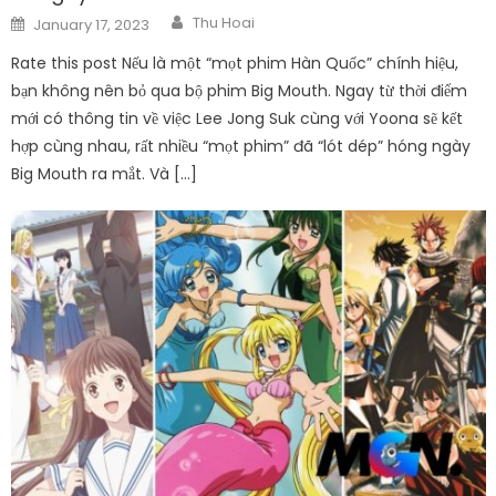
Author
Posted
Thu Hoai
January 17, 2023
on
Rate this post Nếu là một “mọt phim Hàn Quốc” chính hiệu,
bạn không nên bỏ qua bộ phim Big Mouth. Ngay từ thời điểm
mới có thông tin về việc Lee Jong Suk cùng với Yoona sẽ kết
hợp cùng nhau, rất nhiều “mọt phim” đã “lót dép” hóng ngày
Big Mouth ra mắt. Và […]