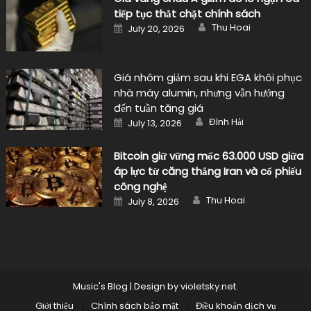
tiếp tục thắt chặt chính sách
Author
Posted
Thu Hoai
July 20, 2026
on
Giá nhôm giảm sau khi EGA khôi phục
nhà máy alumin, nhưng vẫn hướng
đến tuần tăng giá
Author
Posted
Đình Hải
July 13, 2026
on
Bitcoin giữ vững mốc 63.000 USD giữa
áp lực từ căng thẳng Iran và cổ phiếu
công nghệ
Author
Posted
Thu Hoai
July 8, 2026
on
Music's Blog
|
Design by
violetsky.net
.
Giới thiệu
Chính sách bảo mật
Điều khoản dịch vụ