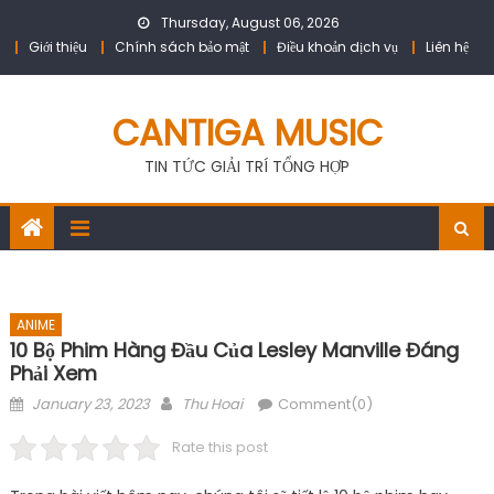
Skip
Thursday, August 06, 2026
to
Giới thiệu
Chính sách bảo mật
Điều khoản dịch vụ
Liên hệ
content
CANTIGA MUSIC
TIN TỨC GIẢI TRÍ TỔNG HỢP
ANIME
10 Bộ Phim Hàng Đầu Của Lesley Manville Đáng
Phải Xem
Posted
Author
January 23, 2023
Thu Hoai
Comment(0)
on
Rate this post