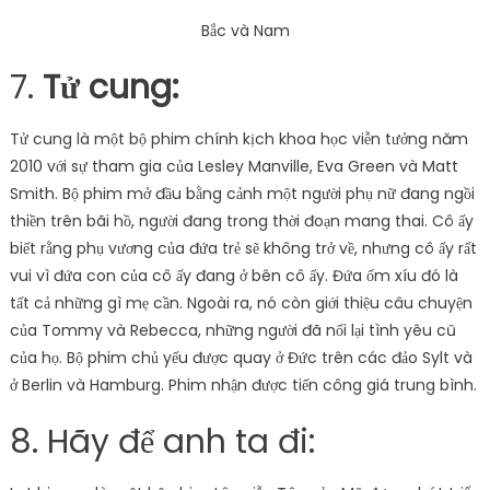
Bắc và Nam
7.
Tử cung:
Tử cung là một bộ phim chính kịch khoa học viễn tưởng năm
2010 với sự tham gia của Lesley Manville, Eva Green và Matt
Smith. Bộ phim mở đầu bằng cảnh một người phụ nữ đang ngồi
thiền trên bãi hồ, người đang trong thời đoạn mang thai. Cô ấy
biết rằng phụ vương của đứa trẻ sẽ không trở về, nhưng cô ấy rất
vui vì đứa con của cô ấy đang ở bên cô ấy. Đứa ốm xíu đó là
tất cả những gì mẹ cần. Ngoài ra, nó còn giới thiệu câu chuyện
của Tommy và Rebecca, những người đã nối lại tình yêu cũ
của họ. Bộ phim chủ yếu được quay ở Đức trên các đảo Sylt và
ở Berlin và Hamburg. Phim nhận được tiến công giá trung bình.
8. Hãy để anh ta đi: