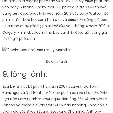
Let him go là một bộ phim tân viễn Tây của Mỹ được phát triển
vào ngày 6 tháng 11 năm 2020. Bộ phim dựa trên tiểu thuyết
cùng tên, được phát triển vào năm 2013 của Larry Watson. Bộ
phim nhận được lượt xem tích cực và được tiến công giá cao.
Quá trình quay của bộ phim mở đầu vào tháng 4 năm 2019 tại
Calgary. Phim đạt doanh thu khá và nhận được tiến công giá
tốt từ giới phê bình.
Để anh ta đi
9. lóng lánh:
Sparkle là một bộ phim hài năm 2007 của Anh do Tom
Hunsinger và Neil Hunter viết kịch phiên bản và đạo diễn. Phim
dựa trên Sam Sparkles, một người đàn ông 22 tuổi chuyển tới
London và tham gia vào trái đất PR hào nhoáng. Phim có sự
tham gia của Shaun Evans, Stockard Channing, Anthony