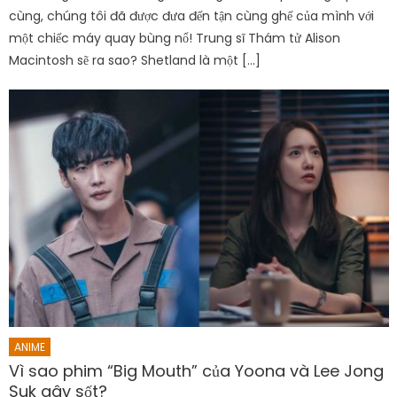
cùng, chúng tôi đã được đưa đến tận cùng ghế của mình với
một chiếc máy quay bùng nổ! Trung sĩ Thám tử Alison
Macintosh sẽ ra sao? Shetland là một […]
ANIME
Vì sao phim “Big Mouth” của Yoona và Lee Jong
Suk gây sốt?