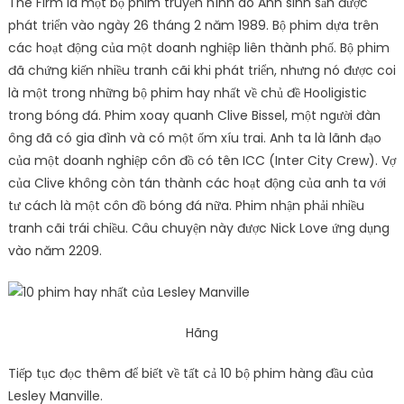
The Firm là một bộ phim truyền hình do Anh sinh sản được
phát triển vào ngày 26 tháng 2 năm 1989. Bộ phim dựa trên
các hoạt động của một doanh nghiệp liên thành phố. Bộ phim
đã chứng kiến ​​nhiều tranh cãi khi phát triển, nhưng nó được coi
là một trong những bộ phim hay nhất về chủ đề Hooligistic
trong bóng đá. Phim xoay quanh Clive Bissel, một người đàn
ông đã có gia đình và có một ốm xíu trai. Anh ta là lãnh đạo
của một doanh nghiệp côn đồ có tên ICC (Inter City Crew). Vợ
của Clive không còn tán thành các hoạt động của anh ta với
tư cách là một côn đồ bóng đá nữa. Phim nhận phải nhiều
tranh cãi trái chiều. Câu chuyện này được Nick Love ứng dụng
vào năm 2209.
Hãng
Tiếp tục đọc thêm để biết về tất cả 10 bộ phim hàng đầu của
Lesley Manville.