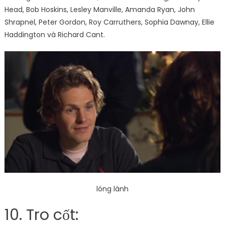
Head, Bob Hoskins, Lesley Manville, Amanda Ryan, John
Shrapnel, Peter Gordon, Roy Carruthers, Sophia Dawnay, Ellie
Haddington và Richard Cant.
lóng lánh
10. Tro cốt: