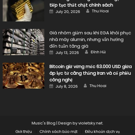
tiếp tục thắt chặt chính sách
Author
Posted
Thu Hoai
July 20, 2026
on
Giá nhôm giảm sau khi EGA khôi phục
nhà máy alumin, nhưng vẫn hướng
đến tuần tăng giá
Author
Posted
Đình Hải
July 13, 2026
on
Bitcoin giữ vững mốc 63.000 USD giữa
áp lực từ căng thẳng Iran và cổ phiếu
công nghệ
Author
Posted
Thu Hoai
July 8, 2026
on
Music's Blog
|
Design by
violetsky.net
.
Giới thiệu
Chính sách bảo mật
Điều khoản dịch vụ