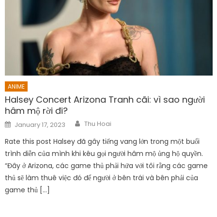
ANIME
Halsey Concert Arizona Tranh cãi: vì sao người
hâm mộ rời đi?
Author
Posted
Thu Hoai
January 17, 2023
on
Rate this post Halsey đã gây tiếng vang lớn trong một buổi
trình diễn của mình khi kêu gọi người hâm mộ ủng hộ quyền.
“Đây ở Arizona, các game thủ phải hứa với tôi rằng các game
thủ sẽ làm thuê việc đó để người ở bên trái và bên phải của
game thủ […]