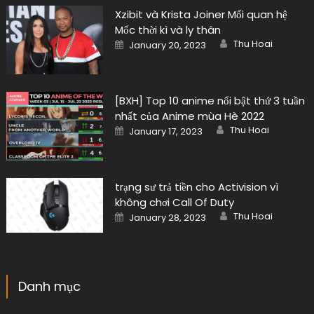
Xzibit và Krista Joiner Mối quan hệ
Mốc thời kì và ly thân
Author
Posted
Thu Hoai
January 20, 2023
on
[BXH] Top 10 anime nổi bật thứ 3 tuần
nhất của Anime mùa Hè 2022
Author
Posted
Thu Hoai
January 17, 2023
on
trạng sư trả tiền cho Activision vì
không chơi Call Of Duty
Author
Posted
Thu Hoai
January 28, 2023
on
Danh mục