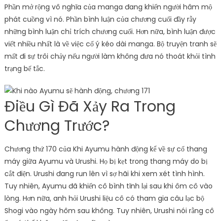
Phần mở rộng vô nghĩa của manga đang khiến người hâm mộ
phát cuồng vì nó. Phần bình luận của chương cuối đầy rẫy
những bình luận chỉ trích chương cuối. Hơn nữa, bình luận được
viết nhiều nhất là về việc cố ý kéo dài manga. Bộ truyện tranh sẽ
mất đi sự trôi chảy nếu người làm không đưa nó thoát khỏi tình
trạng bế tắc.
Điều Gì Đã Xảy Ra Trong
Chương Trước?
Chương thứ 170 của Khi Ayumu hành động kể về sự cố thang
máy giữa Ayumu và Urushi. Họ bị kẹt trong thang máy do bị
cắt điện. Urushi đang run lên vì sợ hãi khi xem xét tình hình.
Tuy nhiên, Ayumu đã khiến cô bình tĩnh lại sau khi ôm cô vào
lòng. Hơn nữa, anh hỏi Urushi liệu cô có tham gia câu lạc bộ
Shogi vào ngày hôm sau không. Tuy nhiên, Urushi nói rằng cô