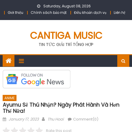
Skip
Saturday, August 08, 2026
to
Giới thiệu
Chính sách bảo mật
Điều khoản dịch vụ
Liên hệ
content
CANTIGA MUSIC
TIN TỨC GIẢI TRÍ TỔNG HỢP
ANIME
Ayumu Sẽ Thú Nhận? Ngày Phát Hành Và Hơn
Thế Nữa!
Posted
Author
January 17, 2023
Thu Hoai
Comment(0)
on
Rate this post