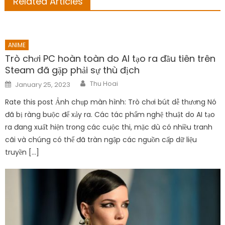
Related Articles
ANIME
Trò chơi PC hoàn toàn do AI tạo ra đầu tiên trên
Steam đã gặp phải sự thù địch
Author
Posted
Thu Hoai
January 25, 2023
on
Rate this post Ảnh chụp màn hình: Trò chơi bút dễ thương Nó
đã bị ràng buộc để xảy ra. Các tác phẩm nghệ thuật do AI tạo
ra đang xuất hiện trong các cuộc thi, mặc dù có nhiều tranh
cãi và chúng có thể đã tràn ngập các nguồn cấp dữ liệu
truyền […]