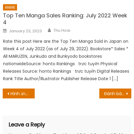
ANIME
Top Ten Manga Sales Ranking: July 2022 Week
4
Author
Posted
Thu Hoai
January 23, 2023
on
Rate this post Here are the Top Ten Manga Sold in Japan on
Week 4 of July 2022 (as of July 29, 2022). Bookstore* Sales *
All MARUZEN, Junkudo and Bunkyodo bookstores
nationwideSource: honto Rankings trực tuyến Physical
Releases Source: honto Rankings trực tuyến Digital Releases
Rank Title Author/Illustrator Publisher Release Date 1 […]
Post
Hình ảnh Công Lý trong tập phim chiếu trên VTV sau thời kì vắng bóng vì điều trị bệnh
Đánh bài !! Vanguard: OverDress Season 3 Episode 10 Ngày phát hành: Megumi & Tomari’s Rivalry
navigation
Leave a Reply