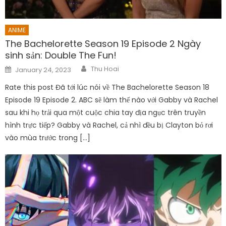
ANIME
The Bachelorette Season 19 Episode 2 Ngày
sinh sản: Double The Fun!
Author
Posted
Thu Hoai
January 24, 2023
on
Rate this post Đã tới lúc nói về The Bachelorette Season 18
Episode 19 Episode 2. ABC sẽ làm thế nào với Gabby và Rachel
sau khi họ trải qua một cuộc chia tay địa ngục trên truyền
hình trực tiếp? Gabby và Rachel, cả nhì đều bị Clayton bỏ rơi
vào mùa trước trong […]