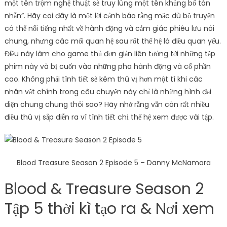
một tên trộm nghệ thuật sẽ truy lùng một tên khủng bố tàn
nhẫn”. Hãy coi đây là một lời cảnh báo rằng mặc dù bộ truyện
có thể nổi tiếng nhất về hành động và cảm giác phiêu lưu nói
chung, nhưng các mối quan hệ sau rốt thế hệ là điều quan yếu.
Điều này làm cho game thủ đơn giản liên tưởng tới những tập
phim này và bị cuốn vào những pha hành động và cổ phần
cao. Không phải tình tiết sẽ kém thú vị hơn một tí khi các
nhân vật chính trong câu chuyện này chỉ là những hình đại
diện chung chung thôi sao? Hãy nhớ rằng vẫn còn rất nhiều
điều thú vị sắp diễn ra vì tình tiết chỉ thế hệ xem được vài tập.
Blood Treasure Season 2 Episode 5 – Danny McNamara
Blood & Treasure Season 2
Tập 5 thời kì tạo ra & Nơi xem