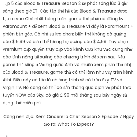
Tập 5 của Blood & Treasure Season 2 sẽ phát sóng lúc 3 giờ
sáng theo giờ ET. Các tập thế hệ của Blood & Treasure được
tạo ra vào Chủ nhật hàng tuần. game thủ phải có đăng ký
Paramount + để xem Blood & Treasure vì đây là Paramount +
phiên bản gốc. Có nhị sự lựa chọn: biến thể không có quảng
cáo $ 9,99 và biến thể tương trợ quảng cáo $ 4,99. Tùy chọn
Premium cấp quyền truy cập vào kênh CBS khu vực cũng như
các tính năng tải xuống các chương trình để xem sau. Nếu
game thủ sống ở Vương quốc Anh và muốn xem phần thứ nhị
của Blood & Treasure, game thủ có thể làm như vậy trên kênh
Alibi. Điều này có tức là chương trình sẽ có trên Sky TV và
Virgin TV. Nó cũng có thể có sẵn thông qua dịch vụ phát trực
tuyến NOW của Sky, có giá £ 99 mỗi tháng sau bảy ngày sử
dụng thử miễn phí.
Cũng nên đọc: Xem Cinderella Chef Season 3 Episode 7 Ngày
tạo ra: What To Expect?