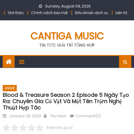
Skip
Sunday, August 09, 2026
to
Giới thiệu
Chính sách bảo mật
Điều khoản dịch vụ
Liên hệ
content
CANTIGA MUSIC
TIN TỨC GIẢI TRÍ TỔNG HỢP
ANIME
Blood & Treasure Season 2 Episode 5 Ngày Tạo
Ra: Chuyên Gia Cổ Vật Và Một Tên Trộm Nghệ
Thuật Hợp Tác
Posted
Author
January 29, 2023
Thu Hoai
Comment(0)
on
Rate this post