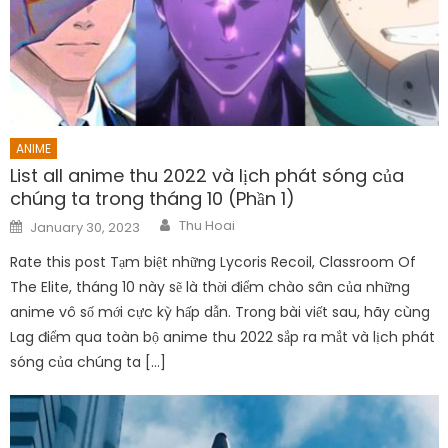
ANIME
List all anime thu 2022 và lịch phát sóng của
chúng ta trong tháng 10 (Phần 1)
Author
Posted
Thu Hoai
January 30, 2023
on
Rate this post Tạm biệt những Lycoris Recoil, Classroom Of
The Elite, tháng 10 này sẽ là thời điểm chào sân của những
anime vô số mới cực kỳ hấp dẫn. Trong bài viết sau, hãy cùng
Lag điểm qua toàn bộ anime thu 2022 sắp ra mắt và lịch phát
sóng của chúng ta […]