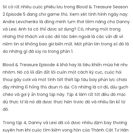
Sẽ có rất nhiều cuộc phiêu lưu trong Blood & Treasure Season
2 Episode 5 đang chờ game thủ. Xem xét tình hình ngày nay:
Andre Levchenko là đồng minh tạm thời tiềm năng cho Danny
và Lexi. Anh ta có thể được sử dụng? Có, nhưng một trong
những thử thách với các đối tác bên ngoài là các vấn đề về
niềm tin sẽ không bao giờ biến mất. Một phần lớn trong số đó là
do những gì đã xảy ra trong phần 1.
Blood & Treasure Episode 4 khá hay là tiêu khiển mùa hè nhẹ
nhõm. Nó có lối dẫn dắt lôi cuốn một cách kỳ cục, cuộc hội
thoại gây cười và một tình tiết thiết lập tàu bay phản lực chứa
đầy những lỗ hổng thủ đoạn rồ dại. Có những lá cờ đỏ, dấu gạch
chéo và gợi ý ẩn trong tập này. Tập 4 làm rất tốt điều đó mặc
dù thực tế là nó đã được thực hiện trước đó và nhiều lần kể từ
đó.
Trong tập 4, Danny và Lexi đã có được nhiều dặm bay thường
xuyên hơn khi cuộc tìm kiếm vong hồn của Thành Cát Tư Hãn