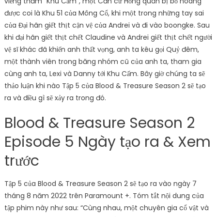
viếng thăm “Khu Cấm”, một Căn cứ Hồng quân bị bỏ hoang
được coi là Khu 51 của Mông Cổ, khi một trong những tay sai
của Đại hãn giết thịt cận vệ của Andrei và đi vào boongke. Sau
khi đại hãn giết thịt chết Claudine và Andrei giết thịt chết người
vệ sĩ khác đã khiến anh thất vọng, anh ta kêu gọi Quỷ đêm,
một thành viên trong băng nhóm cũ của anh ta, tham gia
cùng anh ta, Lexi và Danny tới Khu Cấm. Bây giờ chúng ta sẽ
thảo luận khi nào Tập 5 của Blood & Treasure Season 2 sẽ tạo
ra và điều gì sẽ xảy ra trong đó.
Blood & Treasure Season 2
Episode 5 Ngày tạo ra & Xem
trước
Tập 5 của Blood & Treasure Season 2 sẽ tạo ra vào ngày 7
tháng 8 năm 2022 trên Paramount +. Tóm tắt nội dung của
tập phim này như sau: “Cùng nhau, một chuyên gia cổ vật và