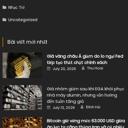
Nhạc Trẻ
Uncategorized
Bài viết mới nhất
Giá vàng châu Á giảm do lo ngại Fed
tiếp tục thắt chặt chính sách
Author
Posted
Thu Hoai
July 20, 2026
on
Giá nhôm giảm sau khi EGA khôi phục
nhà máy alumin, nhưng vẫn hướng
đến tuần tăng giá
Author
Posted
Đình Hải
July 13, 2026
on
Bitcoin giữ vững mốc 63.000 USD giữa
áp lực từ căng thẳng Iran và cổ phiếu