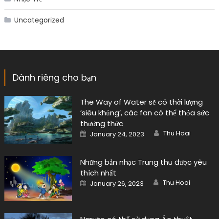
Uncategorized
Dành riêng cho bạn
The Way of Water sẽ có thời lượng
‘siêu khủng’, các fan có thể thỏa sức
thưởng thức
Author
Posted
Thu Hoai
January 24, 2023
on
Những bản nhạc Trung thu được yêu
thích nhất
Author
Posted
Thu Hoai
January 26, 2023
on