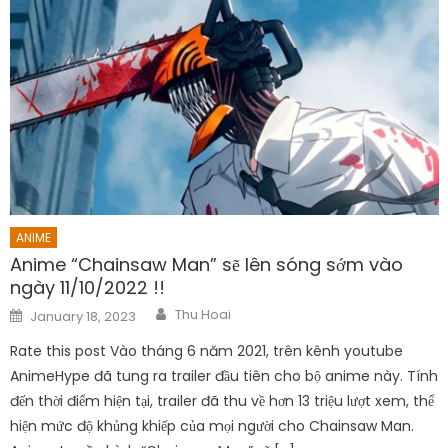
ANIME
Anime “Chainsaw Man” sẽ lên sóng sớm vào
ngày 11/10/2022 !!
Author
Posted
Thu Hoai
January 18, 2023
on
Rate this post Vào tháng 6 năm 2021, trên kênh youtube
AnimeHype đã tung ra trailer đầu tiên cho bộ anime này. Tính
đến thời điểm hiện tại, trailer đã thu về hơn 13 triệu lượt xem, thể
hiện mức độ khủng khiếp của mọi người cho Chainsaw Man.