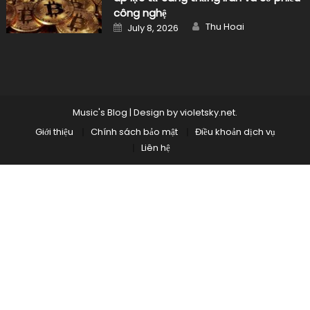
công nghệ
Author
Posted
Thu Hoai
July 8, 2026
on
Music's Blog
|
Design by
violetsky.net
.
Giới thiệu
Chính sách bảo mật
Điều khoản dịch vụ
Liên hệ