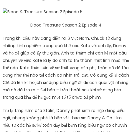
Blood Treasure Season 2 Episode 4
Trong khi điều này đang diễn ra, ở Việt Nam, Chuck sử dụng
những kinh nghiệm trong quá khứ của Kate với anh ấy, Danny
và họ để giúp cô ấy thư giãn. Anh ta thậm chí còn kể một câu
chuyện về việc Kate là lý do anh ta trở thành một linh mục như
thế nào. Kate thảo luận về sự thất vọng của phụ thân cô đã tác
động như thế nào tới cách cô nhìn trái đất. Cô cũng kể lại cách
CIA đã lên kế hoạch sử dụng biểu ngữ để dụ con quái vật nhưng
mà nó đã tạo ra – Đại hãn – trốn thoát sau khi sử dụng hắn
trong quá khứ để hạ gục một số tổ chức tội phạm.
Trở lại tầng hầm của Stalin, Danny phát sinh ra hộp đựng biểu
ngữ, nhưng không phải là hiện vật thực sự. Danny & Co. tìm
hiểu từ các hồ sơ kế toán đầy bụi bặm rằng biểu ngữ có chuyến