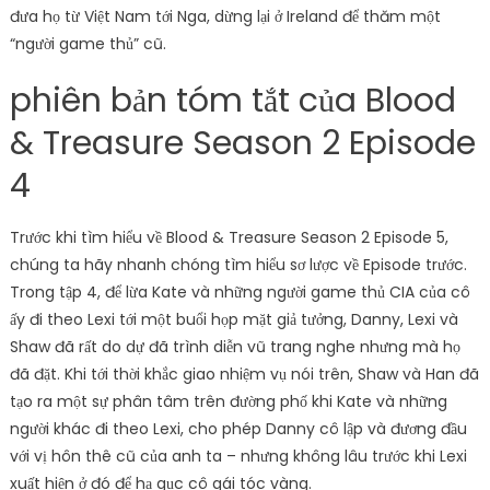
đưa họ từ Việt Nam tới Nga, dừng lại ở Ireland để thăm một
“người game thủ” cũ.
phiên bản tóm tắt của Blood
& Treasure Season 2 Episode
4
Trước khi tìm hiểu về Blood & Treasure Season 2 Episode 5,
chúng ta hãy nhanh chóng tìm hiểu sơ lược về Episode trước.
Trong tập 4, để lừa Kate và những người game thủ CIA của cô
ấy đi theo Lexi tới một buổi họp mặt giả tưởng, Danny, Lexi và
Shaw đã rất do dự đã trình diễn vũ trang nghe nhưng mà họ
đã đặt. Khi tới thời khắc giao nhiệm vụ nói trên, Shaw và Han đã
tạo ra một sự phân tâm trên đường phố khi Kate và những
người khác đi theo Lexi, cho phép Danny cô lập và đương đầu
với vị hôn thê cũ của anh ta – nhưng không lâu trước khi Lexi
xuất hiện ở đó để hạ gục cô gái tóc vàng.