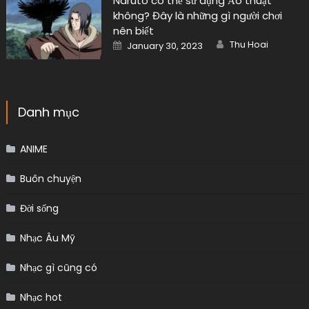
Naruto có thể sử dụng Ảo thuật
không? Đây là những gì người chơi
nên biết
Author
Posted
Thu Hoai
January 30, 2023
on
Danh mục
ANIME
Buôn chuyện
Đời sống
Nhạc Âu Mỹ
Nhạc gì cũng có
Nhạc hot