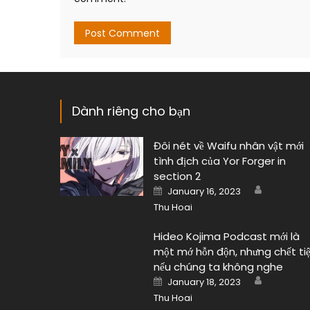
Dành riêng cho bạn
Đôi nét về Waifu nhân vật mới
tình địch của Yor Forger in
section 2
Author
Posted
January 16, 2023
on
Thu Hoai
Hideo Kojima Podcast mới là
một mớ hỗn độn, nhưng chết ti
nếu chúng ta không nghe
Author
Posted
January 18, 2023
on
Thu Hoai