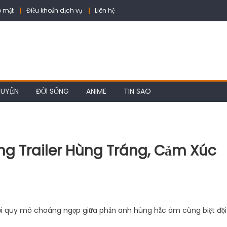
 mật
Điều khoản dịch vụ
Liên hệ
HUYỆN
ĐỜI SỐNG
ANIME
TIN SAO
g Trailer Hùng Tráng, Cảm Xúc
với quy mô choáng ngợp giữa phản anh hùng hắc ám cùng biệt đội