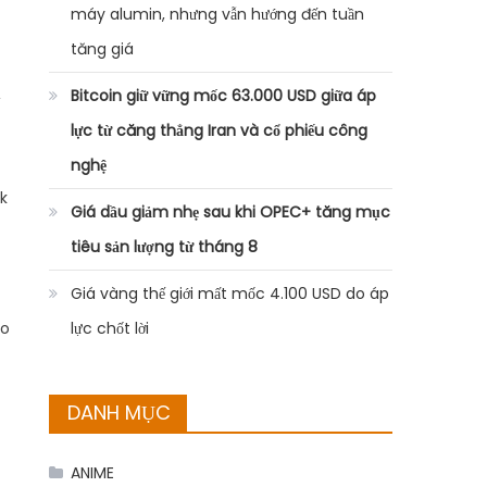
máy alumin, nhưng vẫn hướng đến tuần
tăng giá
,
Bitcoin giữ vững mốc 63.000 USD giữa áp
lực từ căng thẳng Iran và cổ phiếu công
nghệ
k
Giá dầu giảm nhẹ sau khi OPEC+ tăng mục
tiêu sản lượng từ tháng 8
Giá vàng thế giới mất mốc 4.100 USD do áp
eo
lực chốt lời
DANH MỤC
ANIME