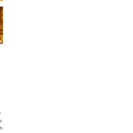
-
ỳ
ợc
nh