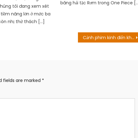
băng hải tặc Rơm trong One Piece [
Chúng tôi đang xem xét
tiềm năng lớn ở mức ba
còn nhị thử thách […]
Cảnh phim kinh điển khiến “Võ Tòng” phải mua bảo hiểm gần 350 triệu đồng
d fields are marked
*