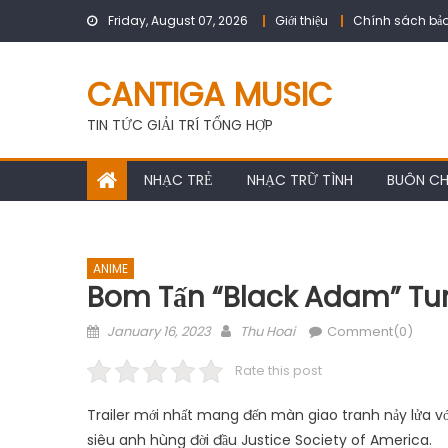
Skip
Friday, August 07, 2026
Giới thiệu
Chính sách bảo
to
content
CANTIGA MUSIC
TIN TỨC GIẢI TRÍ TỔNG HỢP
NHẠC TRẺ
NHẠC TRỮ TÌNH
BUÔN C
ANIME
Bom Tấn “Black Adam” Tun
Posted
Author
January 16, 2023
Thu Hoai
Comment(0)
on
Rate this post
Trailer mới nhất mang đến màn giao tranh nảy lửa 
siêu anh hùng đời đầu Justice Society of America.