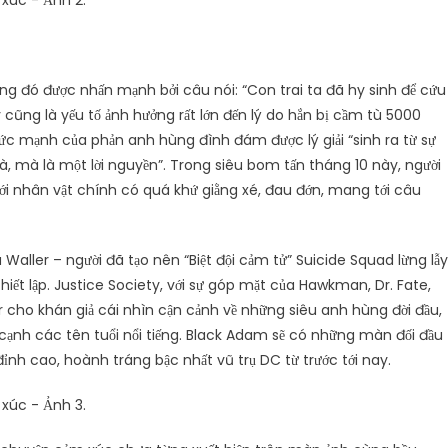
rong đó được nhấn mạnh bởi câu nói: “Con trai ta đã hy sinh để cứu
ũng là yếu tố ảnh hưởng rất lớn đến lý do hắn bị cầm tù 5000
ức mạnh của phản anh hùng đình đám được lý giải “sinh ra từ sự
, mà là một lời nguyền”. Trong siêu bom tấn tháng 10 này, người
i nhân vật chính có quá khứ giằng xé, đau đớn, mang tới câu
Waller – người đã tạo nên “Biệt đội cảm tử” Suicide Squad lừng lẫy
iết lập. Justice Society, với sự góp mặt của Hawkman, Dr. Fate,
 cho khán giả cái nhìn cận cảnh về những siêu anh hùng đời đầu,
ạnh các tên tuổi nổi tiếng. Black Adam sẽ có những màn đối đầu
đỉnh cao, hoành tráng bậc nhất vũ trụ DC từ trước tới nay.