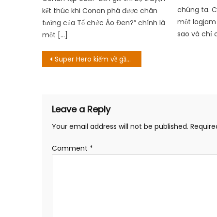
chúng ta. 
kết thúc khi Conan phá được chân
một logjam 
tướng của Tổ chức Áo Đen?” chính là
sao và chỉ 
một […]
Post
Super Hero kiếm về gần 200 triệu USD ở Colombia
navigation
Leave a Reply
Your email address will not be published.
Require
Comment
*