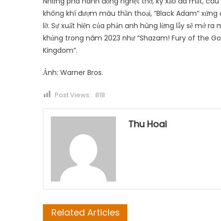
Những pha hành động nghẹt thở, kỹ xảo đã mắt, câu
không khí đượm màu thần thoại, “Black Adam” xứng 
lỡ. Sự xuất hiện của phản anh hùng lừng lẫy sẽ mở ra
khủng trong năm 2023 như “Shazam! Fury of the Gods
Kingdom”.
Ảnh: Warner Bros.
Post Views:
818
Thu Hoai
Related Articles