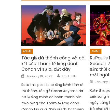
ANIME
ANIME
Tác giả đã thành công với cái
RuPaul’s 
kết của Thám tử lừng danh
Season 7 
Conan vì sợ bị đứt dây
sản: thời
một ngôi
Author
Posted
Thu Hoai
January 19, 2023
on
Posted
January 1
on
Rate this post Lo sợ rằng bệnh tình sẽ
Rate this p
trở thành, tác giả Gosho Aoyama đã
cười sang m
tiết lộ rằng mình đã hoàn thành bản
ngày càng l
thảo nặng cho Thám tử lừng danh
trò chơi kết
Conan tập cuối. “Đến giờ thì bộ truyện