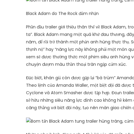
Black Adam do The Rock đảm nhận
Phần đầu trailer giới thiệu thân thế về Black Adam, t
ta”. Black Adam mang một quá khứ đau thương, đây c
năm, để rồi trở thành một phản anh hùng thực thụ. S
thịnh nộ” hay “năng lực này không phải một món quà
xem sẽ được thưởng thức một phim siêu anh hùng vớ
chuyện đượm màu thần thoại tràn ngập cảm xúc.
Đặc biệt, khán giả còn được gặp lại “bà trùm” Amanda 
Theo lệnh của Amanda Waller, một biệt đội đã được th
Cyclone và Atom Smasher được tập hợp. Đoạn trailer
sở hữu những siêu năng lực đỉnh cao không hề kém c
căng thẳng với biệt đội này, tạo nên màn giao chiến 