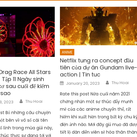
ANIME
Netflix tung ra concept đầu
tiên của dự án Gundam live
Drag Race All Stars
action | Tin tuc
Tập 11 Ngày sinh
Author
Posted
Thu Hoai
January 20, 2023
 cơ sau cuối để kiếm
on
 sao
Rate this post Nửa cuối năm 2021
Author
Thu Hoai
chứng nhận một sự thúc đẩy mạnh
8, 2023
mẽ của các anime chuyển thể, rất
ost Bỏ những câu chuyện
hiếm khi xuất hiện trong bất kỳ chu k
ột bên về vô số cái tên
điện ảnh nào. Mới đây giả mạo đã đư
ố lỉnh trong mùa giải này,
tiết lộ dàn diễn viên sẽ hóa thân thà
 thúc thực sự đang tới với