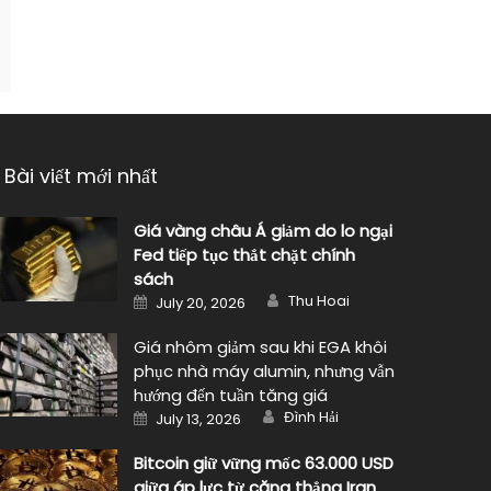
Bài viết mới nhất
Giá vàng châu Á giảm do lo ngại
Fed tiếp tục thắt chặt chính
sách
Author
Posted
Thu Hoai
July 20, 2026
on
Giá nhôm giảm sau khi EGA khôi
phục nhà máy alumin, nhưng vẫn
hướng đến tuần tăng giá
Author
Posted
Đình Hải
July 13, 2026
on
Bitcoin giữ vững mốc 63.000 USD
giữa áp lực từ căng thẳng Iran