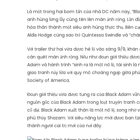
Là một trong hai bom tấn của nhà DC năm nay, “Blac
anh hùng lừng lẫy cùng tên lên màn ảnh rộng. Lần 
hóa thân thành một siêu anh hùng thực thụ. Bên cạnh
Aldis Hodge cùng sao trẻ Quintessa Swindle và “chà
Với trailer thứ hai vừa được hé lộ vào sáng 9/9, khán
càn quét màn ảnh rộng. Nếu như đoạn giới thiệu được
Adam và hành trình “sinh ra là một nô lệ, tái sinh l
giao tranh nảy lửa với quy mô choáng ngợp giữa phả
Society of America.
Đoạn giới thiệu vừa được tung ra của Black Adam vẫn
nguồn gốc của Black Adam trong loạt truyện tranh c
cổ đại. Black Adam xuất thân là một nô lệ, song nhờ 
phù thủy Shazam. Với siêu năng lực mới được ban tặ
thành người cai trị mới của nơi đây.