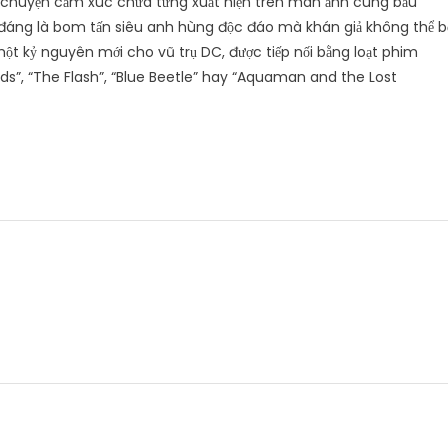
 chuyện cảm xúc chưa từng xuất hiện trên màn ảnh cùng bầu
đáng là bom tấn siêu anh hùng độc đáo mà khán giả không thể b
 một kỷ nguyên mới cho vũ trụ DC, được tiếp nối bằng loạt phim
”, “The Flash”, “Blue Beetle” hay “Aquaman and the Lost