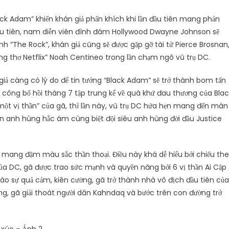
k Adam” khiến khán giả phấn khích khi lần đầu tiên mang phản
đầu tiên, nam diễn viên đình đám Hollywood Dwayne Johnson sẽ
 “The Rock”, khán giả cũng sẽ được gặp gỡ tài tử Pierce Brosnan
ng thơ Netflix” Noah Centineo trong lần chạm ngõ vũ trụ DC.
 giả càng có lý do để tin tưởng “Black Adam” sẽ trở thành bom tấn
 công bố hồi tháng 7 tập trung kể về quá khứ đau thương của Blac
à một vị thần” của gã, thì lần này, vũ trụ DC hứa hẹn mang đến màn
n anh hùng hắc ám cùng biệt đội siêu anh hùng đời đầu Justice
 mang đậm màu sắc thần thoại. Điều này khá dễ hiểu bởi chiếu th
ủa DC, gã được trao sức mạnh và quyền năng bởi 6 vị thần Ai Cập
vào sự quả cảm, kiên cường, gã trở thành nhà vô địch đầu tiên của
ng, gã giải thoát người dân Kahndaq và bước trên con đường trở