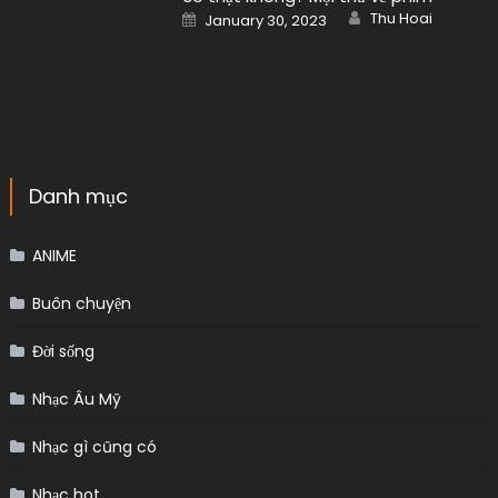
Author
Posted
Thu Hoai
January 30, 2023
on
Danh mục
ANIME
Buôn chuyện
Đời sống
Nhạc Âu Mỹ
Nhạc gì cũng có
Nhạc hot