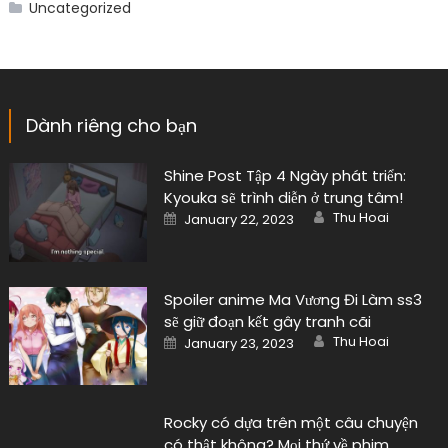
Uncategorized
Dành riêng cho bạn
Shine Post Tập 4 Ngày phát triển:
Kyouka sẽ trình diễn ở trung tâm!
Author
Posted
Thu Hoai
January 22, 2023
on
Spoiler anime Ma Vương Đi Làm ss3
sẽ giữ đoạn kết gây tranh cãi
Author
Posted
Thu Hoai
January 23, 2023
on
Rocky có dựa trên một câu chuyện
có thật không? Mọi thứ về phim