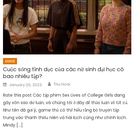
ANIME
Cuộc sống tình dục của các nữ sinh đại học có
bao nhiêu tập?
Author
Posted
Thu Hoai
January 20, 2023
on
Rate this post Các tập phim Sex Lives of College Girls đang
gây xôn xao dư luận, và chúng tôi ở đây để thảo luận về tất cả.
Như tên đã gợi ý, game thủ có thể hiểu rằng bộ truyện tập
trung vào thanh thiếu niên và hài kịch cũng như chính kịch.
Mindy […]