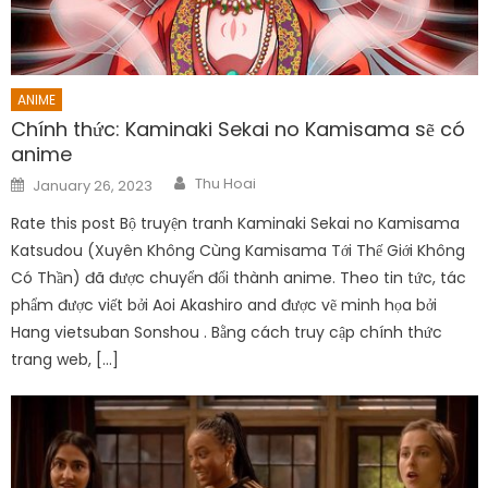
ANIME
Chính thức: Kaminaki Sekai no Kamisama sẽ có
anime
Author
Posted
Thu Hoai
January 26, 2023
on
Rate this post Bộ truyện tranh Kaminaki Sekai no Kamisama
Katsudou (Xuyên Không Cùng Kamisama Tới Thế Giới Không
Có Thần) đã được chuyển đổi thành anime. Theo tin tức, tác
phẩm được viết bởi Aoi Akashiro and được vẽ minh họa bởi
Hang vietsuban Sonshou . Bằng cách truy cập chính thức
trang web, […]