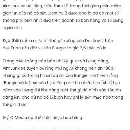
AimJunkies nói rằng, trên thực tế, trong thời gian phần mềm
gian lận của nó có sẵn, Destiny 2 được cho là đã có một số
tháng phổ biến nhất dựa trên doanh số bán hàng và số lượng
người chơi.
Đọc thêm:
Âm mưu trả thù gỡ xuống của Destiny 2 trên
YouTube dẫn đến vụ kiện Bungie trị giá 7,6 triệu đô la
Trong một thông cáo báo chí kỳ quặc và hung hăng,
AimJunkies tuyên bố rằng mọi người không nên tin “90%”
những gì có trong hồ sơ tòa án của Bungie, nói thêm rằng
“Bungie và luật sư của họ dường như tin nhiều hơn [shit] bạn
ném vào tường thì khả năng một thứ gì đó dính vào tòa án
càng lớn, cho dù nó có lố bịch hay phi lý đến mức nào trong
thế giới thực. ”
G / O Media có thể nhận được hoa hồng