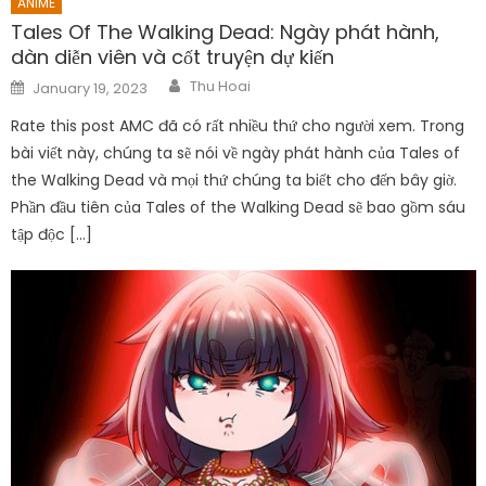
ANIME
Tales Of The Walking Dead: Ngày phát hành,
dàn diễn viên và cốt truyện dự kiến
Author
Posted
Thu Hoai
January 19, 2023
on
Rate this post AMC đã có rất nhiều thứ cho người xem. Trong
bài viết này, chúng ta sẽ nói về ngày phát hành của Tales of
the Walking Dead và mọi thứ chúng ta biết cho đến bây giờ.
Phần đầu tiên của Tales of the Walking Dead sẽ bao gồm sáu
tập độc […]