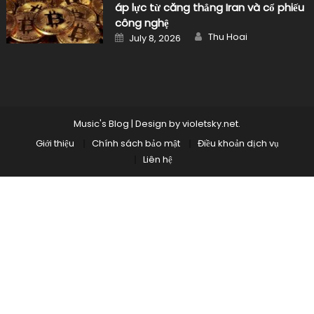
Author
Posted
Thu Hoai
July 8, 2026
on
Music's Blog
|
Design by
violetsky.net
.
Giới thiệu
Chính sách bảo mật
Điều khoản dịch vụ
Liên hệ