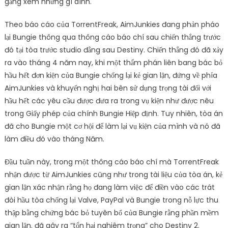
gắng xem những gì dính.
Theo báo cáo của TorrentFreak, AimJunkies đang phản pháo
lại Bungie thông qua thông cáo báo chí sau chiến thắng trước
đó tại tòa trước studio đằng sau Destiny. Chiến thắng đó đã xảy
ra vào tháng 4 năm nay, khi một thẩm phán liên bang bác bỏ
hầu hết đơn kiện của Bungie chống lại kẻ gian lận, đứng về phía
AimJunkies và khuyến nghị hai bên sử dụng trọng tài đối với
hầu hết các yêu cầu được đưa ra trong vụ kiện như được nêu
trong Giấy phép của chính Bungie Hiệp định. Tuy nhiên, tòa án
đã cho Bungie một cơ hội để làm lại vụ kiện của mình và nó đã
làm điều đó vào tháng Năm.
Đầu tuần này, trong một thông cáo báo chí mà TorrentFreak
nhận được từ AimJunkies cũng như trong tài liệu của tòa án, kẻ
gian lận xác nhận rằng họ đang làm việc để điền vào các trát
đòi hầu tòa chống lại Valve, PayPal và Bungie trong nỗ lực thu
thập bằng chứng bác bỏ tuyên bố của Bungie rằng phần mềm
gian lận. đã gây ra “tổn hại nghiêm trọng” cho Destiny 2.