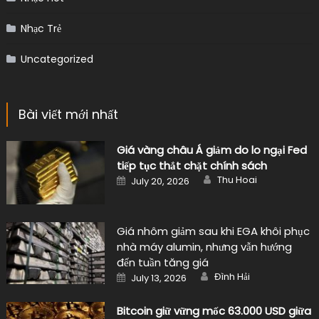
Nhạc Trẻ
Uncategorized
Bài viết mới nhất
Giá vàng châu Á giảm do lo ngại Fed
tiếp tục thắt chặt chính sách
Author
Posted
Thu Hoai
July 20, 2026
on
Giá nhôm giảm sau khi EGA khôi phục
nhà máy alumin, nhưng vẫn hướng
đến tuần tăng giá
Author
Posted
Đình Hải
July 13, 2026
on
Bitcoin giữ vững mốc 63.000 USD giữa
áp lực từ căng thẳng Iran và cổ phiếu
công nghệ