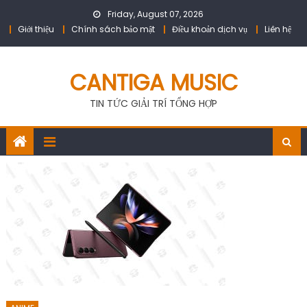
Skip
Friday, August 07, 2026
to
Giới thiệu
Chính sách bảo mật
Điều khoản dịch vụ
Liên hệ
content
CANTIGA MUSIC
TIN TỨC GIẢI TRÍ TỔNG HỢP