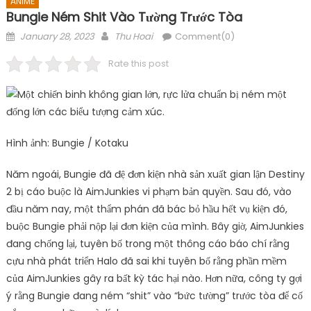
ANIME
Bungie Ném Shit Vào Tường Trước Tòa
Posted
Author
January 28, 2023
Thu Hoai
Comment(0)
on
Rate this post
Hình ảnh: Bungie / Kotaku
Năm ngoái, Bungie đã đệ đơn kiện nhà sản xuất gian lận Destiny
2 bị cáo buộc là AimJunkies vi phạm bản quyền. Sau đó, vào
đầu năm nay, một thẩm phán đã bác bỏ hầu hết vụ kiện đó,
buộc Bungie phải nộp lại đơn kiện của mình. Bây giờ, AimJunkies
đang chống lại, tuyên bố trong một thông cáo báo chí rằng
cựu nhà phát triển Halo đã sai khi tuyên bố rằng phần mềm
của AimJunkies gây ra bất kỳ tác hại nào. Hơn nữa, công ty gợi
ý rằng Bungie đang ném “shit” vào “bức tường” trước tòa để cố