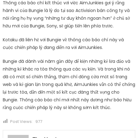
Thông cáo báo chí kết thúc với việc AimJunkies gợi ý rằng
hành vi của Bungie là lý do tại sao Activision bán công ty và
nói rằng họ hy vọng “những tư duy khôn ngoan hơn” ở chủ sở
hữu mới của Bungie, Sony, sẽ giúp tiến lên phía trước.
Kotaku đã liên hệ với Bungie về thông cáo báo chí này và
cuộc chiến pháp lý đang diễn ra với AimJunkies.
Bungie đã dành vài năm gần đây để kiện những kẻ lừa đảo và
những kẻ khác ra tòa thông qua các vụ kiện. Và trong khi nó
đã có một số chiến thắng, thậm chí đóng cửa một số trang
web và kẻ gian lận trong quá khứ, AimJunkies vẫn có thể chống
lại trước tòa, dẫn đến một số kết cục đáng thất vọng cho
Bungie. Thông cáo báo chí mới nhất này dường như báo hiệu
rằng cuộc chiến pháp lý này sẽ không sớm kết thúc.
Post Views:
977