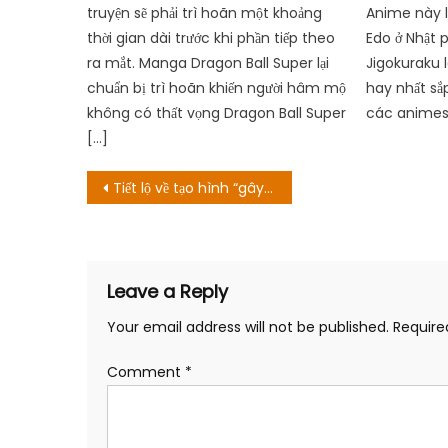
truyện sẽ phải trì hoãn một khoảng
Anime này l
thời gian dài trước khi phần tiếp theo
Edo ở Nhật p
ra mắt. Manga Dragon Ball Super lại
Jigokuraku 
chuẩn bị trì hoãn khiến người hâm mộ
hay nhất sắ
không có thất vọng Dragon Ball Super
các animes t
[…]
Post
Tiết lộ về tạo hình “gây bão” của 3 chị em “Thương ngày nắng về”
navigation
Leave a Reply
Your email address will not be published.
Require
Comment
*