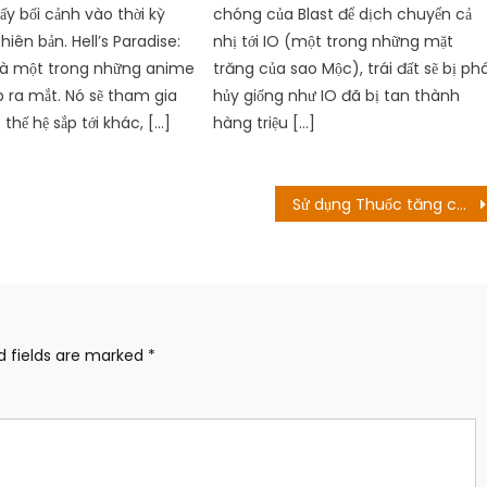
ấy bối cảnh vào thời kỳ
chóng của Blast để dịch chuyển cả
hiên bản. Hell’s Paradise:
nhị tới IO (một trong những mặt
là một trong những anime
trăng của sao Mộc), trái đất sẽ bị ph
p ra mắt. Nó sẽ tham gia
hủy giống như IO đã bị tan thành
hế hệ sắp tới khác, […]
hàng triệu […]
Sử dụng Thuốc tăng cường Mana! Ngày phát triển
d fields are marked
*