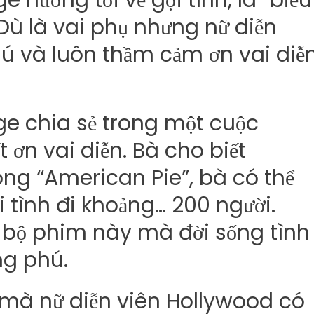
e hướng tới vẻ gợi tình, là “biểu
Dù là vai phụ nhưng nữ diễn
hú và luôn thầm cảm ơn vai diễ
ge chia sẻ trong một cuộc
t ơn vai diễn. Bà cho biết
ong “American Pie”, bà có thể
i tình đi khoảng… 200 người.
 bộ phim này mà đời sống tình
ng phú.