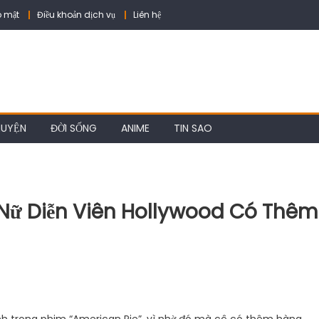
 mật
Điều khoản dịch vụ
Liên hệ
HUYỆN
ĐỜI SỐNG
ANIME
TIN SAO
à Nữ Diễn Viên Hollywood Có Thêm