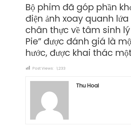
Bộ phim đã góp phần kh
điện ảnh xoay quanh lứa 
chân thực về tâm sinh lý
Pie” được đánh giá là mộ
hước, được khai thác mộ
Post Views:
1,233
Thu Hoai