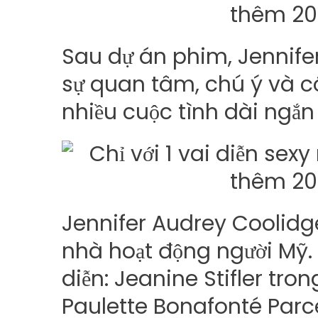
Sau dự án phim, Jennifer
sự quan tâm, chú ý và có
nhiều cuộc tình dài ngắ
Jennifer Audrey Coolidge
nhà hoạt động người Mỹ. 
diễn: Jeanine Stifler tro
Paulette Bonafonté Parce