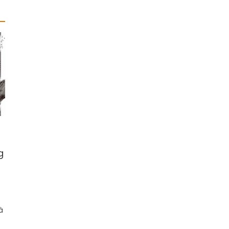
ã
g
à