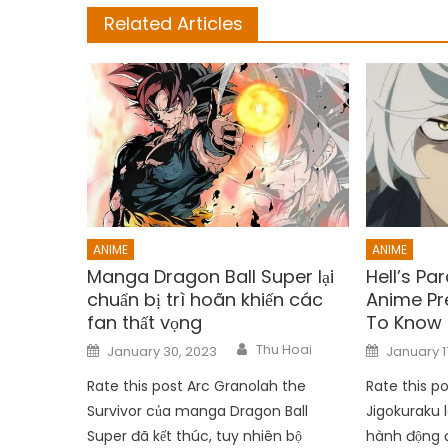
Related Articles
ANIME
ANIME
Manga Dragon Ball Super lại
Hell’s Pa
chuẩn bị trì hoãn khiến các
Anime Pr
fan thất vọng
To Know
Author
Posted
Posted
Thu Hoai
January 30, 2023
January 1
on
on
Rate this post Arc Granolah the
Rate this po
Survivor của manga Dragon Ball
Jigokuraku 
Super đã kết thúc, tuy nhiên bộ
hành động đ