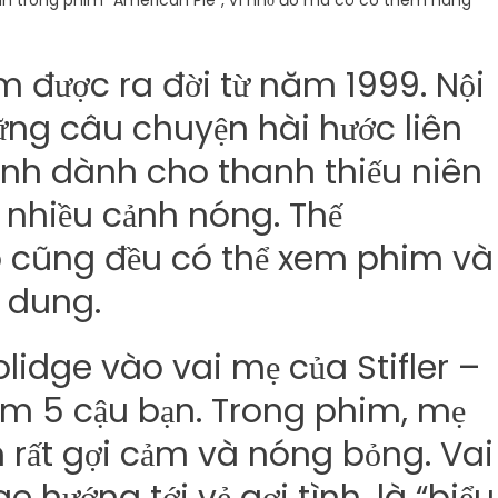
tình trong phim “American Pie”, vì nhờ đó mà cô có thêm hàng
m được ra đời từ năm 1999. Nội
ng câu chuyện hài hước liên
ính dành cho thanh thiếu niên
i nhiều cảnh nóng. Thế
ào cũng đều có thể xem phim và
i dung.
lidge vào vai mẹ của Stifler –
óm 5 cậu bạn. Trong phim, mẹ
 rất gợi cảm và nóng bỏng. Vai