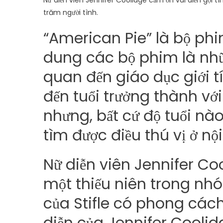
Nữ diễn viên Jennifer Coolidge cảm ơn vai diễn gợi 
trăm người tình.
“American Pie” là bộ phi
dung các bộ phim là nhữ
quan đến giáo dục giới t
đến tuổi trưởng thành vớ
nhưng, bất cứ độ tuổi n
tìm được điều thú vị ở nộ
Nữ diễn viên Jennifer Coo
một thiếu niên trong nh
của Stifle có phong cách