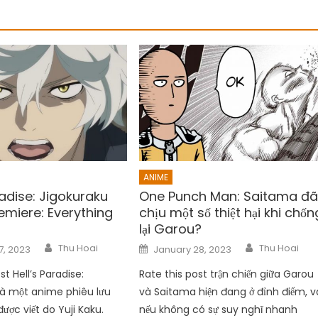
ANIME
radise: Jigokuraku
One Punch Man: Saitama đ
emiere: Everything
chịu một số thiệt hại khi chốn
lại Garou?
Author
Author
Posted
Thu Hoai
Thu Hoai
7, 2023
January 28, 2023
on
st Hell’s Paradise:
Rate this post trận chiến giữa Garou
là một anime phiêu lưu
và Saitama hiện đang ở đỉnh điểm, v
ược viết do Yuji Kaku.
nếu không có sự suy nghĩ nhanh