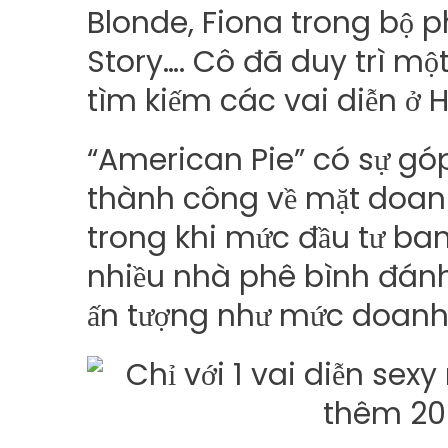
Blonde, Fiona trong bộ 
Story…. Cô đã duy trì mộ
tìm kiếm các vai diễn ở 
“American Pie” có sự góp
thành công về mặt doanh
trong khi mức đầu tư ban 
nhiều nhà phê bình đán
ấn tượng như mức doanh 