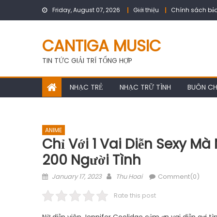
Skip
Friday, August 07, 2026
Giới thiệu
Chính sách bảo
to
content
CANTIGA MUSIC
TIN TỨC GIẢI TRÍ TỔNG HỢP
NHẠC TRẺ
NHẠC TRỮ TÌNH
BUÔN C
ANIME
Chỉ Với 1 Vai Diễn Sexy M
200 Người Tình
Posted
Author
January 17, 2023
Thu Hoai
Comment(0)
on
Rate this post