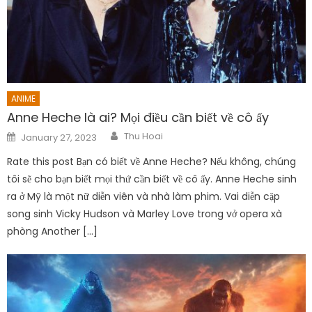
ANIME
Anne Heche là ai? Mọi điều cần biết về cô ấy
Author
Posted
Thu Hoai
January 27, 2023
on
Rate this post Bạn có biết về Anne Heche? Nếu không, chúng
tôi sẽ cho bạn biết mọi thứ cần biết về cô ấy. Anne Heche sinh
ra ở Mỹ là một nữ diễn viên và nhà làm phim. Vai diễn cặp
song sinh Vicky Hudson và Marley Love trong vở opera xà
phòng Another […]