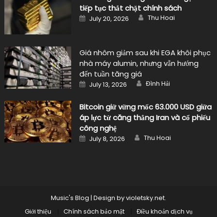
tiếp tục thắt chặt chính sách
Author
Posted
Thu Hoai
July 20, 2026
on
Giá nhôm giảm sau khi EGA khôi phục
nhà máy alumin, nhưng vẫn hướng
đến tuần tăng giá
Author
Posted
Đình Hải
July 13, 2026
on
Bitcoin giữ vững mốc 63.000 USD giữa
áp lực từ căng thẳng Iran và cổ phiếu
công nghệ
Author
Posted
Thu Hoai
July 8, 2026
on
Music's Blog
|
Design by
violetsky.net
.
Giới thiệu
Chính sách bảo mật
Điều khoản dịch vụ