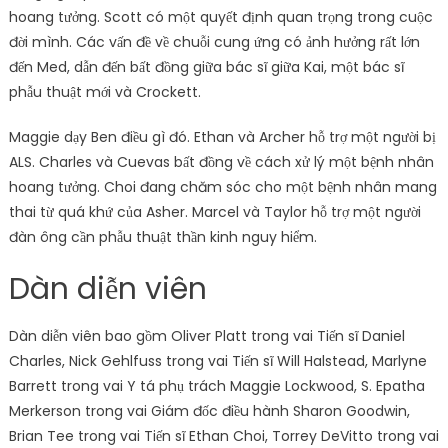
hoang tưởng. Scott có một quyết định quan trọng trong cuộc
đời mình. Các vấn đề về chuỗi cung ứng có ảnh hưởng rất lớn
đến Med, dẫn đến bất đồng giữa bác sĩ giữa Kai, một bác sĩ
phẫu thuật mới và Crockett.
Maggie dạy Ben điều gì đó. Ethan và Archer hỗ trợ một người bị
ALS. Charles và Cuevas bất đồng về cách xử lý một bệnh nhân
hoang tưởng. Choi đang chăm sóc cho một bệnh nhân mang
thai từ quá khứ của Asher. Marcel và Taylor hỗ trợ một người
đàn ông cần phẫu thuật thần kinh nguy hiểm.
Dàn diễn viên
Dàn diễn viên bao gồm Oliver Platt trong vai Tiến sĩ Daniel
Charles, Nick Gehlfuss trong vai Tiến sĩ Will Halstead, Marlyne
Barrett trong vai Y tá phụ trách Maggie Lockwood, S. Epatha
Merkerson trong vai Giám đốc điều hành Sharon Goodwin,
Brian Tee trong vai Tiến sĩ Ethan Choi, Torrey DeVitto trong vai