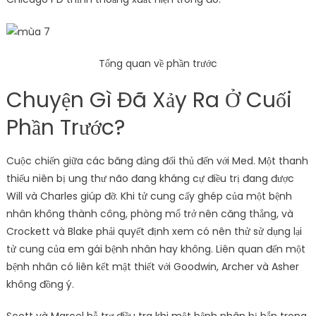
Tổng quan về phần trước
Chuyện Gì Đã Xảy Ra Ở Cuối
Phần Trước?
Cuộc chiến giữa các băng đảng đối thủ đến với Med. Một thanh
thiếu niên bị ung thư não đang kháng cự điều trị đang được
Will và Charles giúp đỡ. Khi tử cung cấy ghép của một bệnh
nhân không thành công, phòng mổ trở nên căng thẳng, và
Crockett và Blake phải quyết định xem có nên thử sử dụng lại
tử cung của em gái bệnh nhân hay không. Liên quan đến một
bệnh nhân có liên kết mật thiết với Goodwin, Archer và Asher
không đồng ý.
Scott và Marcel hỗ trợ điều tra khi một bệnh nhân bị bắn trong