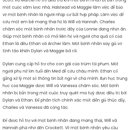
một cuộc xâm lược nhà. Halstead và Maggie làm việc để bảo
vệ một bệnh nhân là người nhập cư bất hợp pháp. Làm việc để
cứu một em bé mang thai hộ là Will và Hannah. Charles
chăm sóc một bệnh nhân trước đây của Lonnie đang nhịn ăn.
Giúp một bệnh nhân có mối liên hệ với người cha quá cố của
Ethan là điều Ethan và Archer làm. Một bệnh nhân say giả vờ
tỉnh táo khiến Dylan và Maggie bối rối.
Dylan cung cấp hỗ trợ cho con gái của trùm tội phạm. Một
người phụ nữ lớn tuổi đến Med để cứu cháu mình. Ethan cố
gắng xử lý một số thông tin bất ngờ về cha mình. Bạn học trung
học của Maggie được Will và Vanessa chăm sóc. Một bệnh
nhân bị bắn trong một cuộc truy quét ma tuý được điều trị bởi
Dylan và Ethan. Để phân tích chính xác một diễn giả thúc đẩy,
Charles và Vanessa đã cộng tác.
Để được hỗ trợ với một bệnh nhân đang mang thai, Will và
Hannah phải nhờ đến Crockett. Về một bệnh nhân yêu cầu