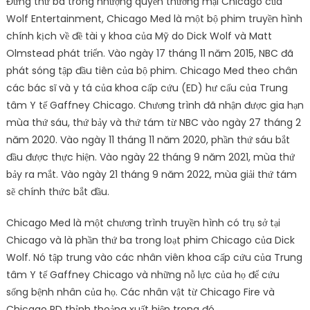
Đứng thứ ba trong nhượng quyền thương mại Chicago của
Wolf Entertainment, Chicago Med là một bộ phim truyền hình
chính kịch về đề tài y khoa của Mỹ do Dick Wolf và Matt
Olmstead phát triển. Vào ngày 17 tháng 11 năm 2015, NBC đã
phát sóng tập đầu tiên của bộ phim. Chicago Med theo chân
các bác sĩ và y tá của khoa cấp cứu (ED) hư cấu của Trung
tâm Y tế Gaffney Chicago. Chương trình đã nhận được gia hạn
mùa thứ sáu, thứ bảy và thứ tám từ NBC vào ngày 27 tháng 2
năm 2020. Vào ngày 11 tháng 11 năm 2020, phần thứ sáu bắt
đầu được thực hiện. Vào ngày 22 tháng 9 năm 2021, mùa thứ
bảy ra mắt. Vào ngày 21 tháng 9 năm 2022, mùa giải thứ tám
sẽ chính thức bắt đầu.
Chicago Med là một chương trình truyền hình có trụ sở tại
Chicago và là phần thứ ba trong loạt phim Chicago của Dick
Wolf. Nó tập trung vào các nhân viên khoa cấp cứu của Trung
tâm Y tế Gaffney Chicago và những nỗ lực của họ để cứu
sống bệnh nhân của họ. Các nhân vật từ Chicago Fire và
Chicago PD thỉnh thoảng xuất hiện trong đó.