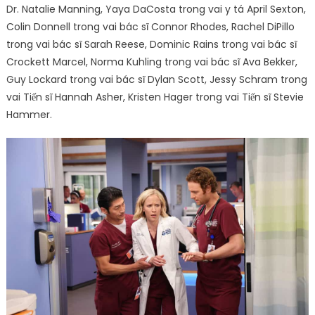
Dr. Natalie Manning, Yaya DaCosta trong vai y tá April Sexton,
Colin Donnell trong vai bác sĩ Connor Rhodes, Rachel DiPillo
trong vai bác sĩ Sarah Reese, Dominic Rains trong vai bác sĩ
Crockett Marcel, Norma Kuhling trong vai bác sĩ Ava Bekker,
Guy Lockard trong vai bác sĩ Dylan Scott, Jessy Schram trong
vai Tiến sĩ Hannah Asher, Kristen Hager trong vai Tiến sĩ Stevie
Hammer.