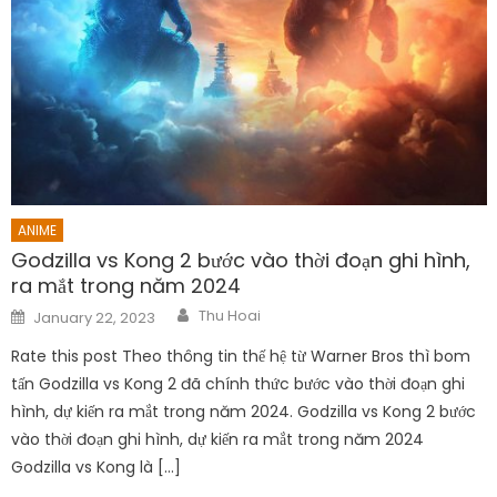
ANIME
Godzilla vs Kong 2 bước vào thời đoạn ghi hình,
ra mắt trong năm 2024
Author
Posted
Thu Hoai
January 22, 2023
on
Rate this post Theo thông tin thế hệ từ Warner Bros thì bom
tấn Godzilla vs Kong 2 đã chính thức bước vào thời đoạn ghi
hình, dự kiến ra mắt trong năm 2024. Godzilla vs Kong 2 bước
vào thời đoạn ghi hình, dự kiến ra mắt trong năm 2024
Godzilla vs Kong là […]