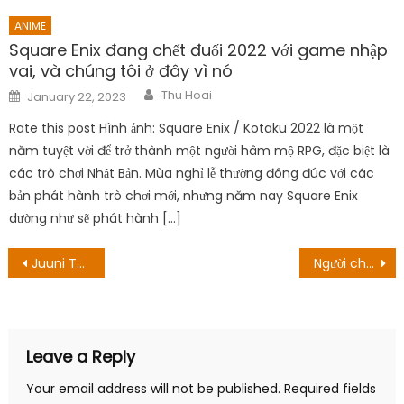
ANIME
Square Enix đang chết đuối 2022 với game nhập
vai, và chúng tôi ở đây vì nó
Author
Posted
Thu Hoai
January 22, 2023
on
Rate this post Hình ảnh: Square Enix / Kotaku 2022 là một
năm tuyệt vời để trở thành một người hâm mộ RPG, đặc biệt là
các trò chơi Nhật Bản. Mùa nghỉ lễ thường đông đúc với các
bản phát hành trò chơi mới, nhưng năm nay Square Enix
dường như sẽ phát hành […]
Post
Juuni Taisen: Zodiac War – Sự “kết hợp” giữa Fate và Monogatari?
Người chơi trực tuyến Red Dead tiếc thương cái chết của nó qua đám tang ảo
navigation
Leave a Reply
Your email address will not be published.
Required fields