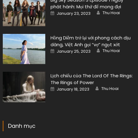
phát hành: Mọi thứ để mong đợi
Author
Posted
Thu Hoai
January 23, 2023
on
Hồng Diễm trở lại với phong cách dịu
dàng, Việt Anh gọi “vợ” ngọt xớt
Author
Posted
Thu Hoai
January 25, 2023
on
Lịch chiếu của The Lord Of The Rings:
The Rings of Power
Author
Posted
Thu Hoai
January 18, 2023
on
Danh mục