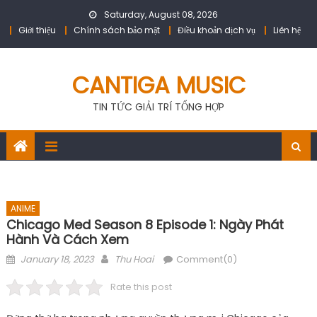
Skip
Saturday, August 08, 2026
to
Giới thiệu
Chính sách bảo mật
Điều khoản dịch vụ
Liên hệ
content
CANTIGA MUSIC
TIN TỨC GIẢI TRÍ TỔNG HỢP
ANIME
Chicago Med Season 8 Episode 1: Ngày Phát
Hành Và Cách Xem
Posted
Author
January 18, 2023
Thu Hoai
Comment(0)
on
Rate this post