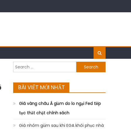
Search
for:
ồ
BÀI VIẾT MỚI NHẤT
Giá vàng châu Á giảm do lo ngại Fed tiếp
tục thắt chặt chính sách
Giá nhôm giảm sau khi EGA khôi phục nhà