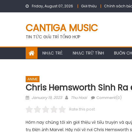
Skip
Friday, August 07, 2026
Giới thiệu
Chính sách bảo
to
content
CANTIGA MUSIC
TIN TỨC GIẢI TRÍ TỔNG HỢP
NHẠC TRẺ
NHẠC TRỮ TÌNH
BUÔN C
ANIME
Chris Hemsworth Sinh Ra 
Posted
Author
January 19, 2023
Thu Hoai
Comment(0)
on
Rate this post
Hôm nay chúng tôi xin giới thiệu về tiểu truyện và 
trụ Điện ảnh Marvel. Hãy nói về nơi Chris Hemsworth s