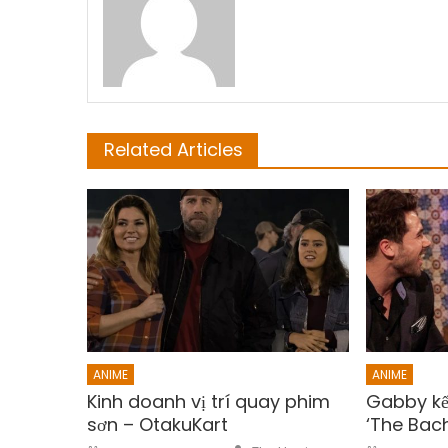
Related Articles
ANIME
ANIME
Kinh doanh vị trí quay phim
Gabby kết
sơn – OtakuKart
‘The Bach
Author