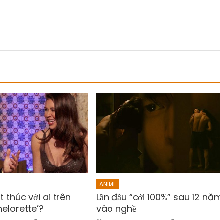
ANIME
 thúc với ai trên
Lần đầu “cởi 100%” sau 12 nă
elorette’?
vào nghề
Author
Author