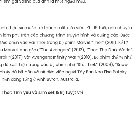
khi em gái Sasha của anh là một người mẫu.
nh thực sự muốn trở thành một diễn viên. Khi 16 tuổi, anh chuyển
 làm phụ trên các chương trình truyền hình và quảng cáo. Bước
ợc chọn vào vai Thor trong bộ phim Marvel “Thor” (2011). Kể từ
ủa Marvel, bao gồm “The Avengers” (2012), “Thor: The Dark World”
arok ”(2017) và“ Avengers: Infinity War ”(2018). Bộ phim thế hệ nhấ
đã xuất hiện trong các bộ phim như “Star Trek” (2009), “Snow
h ấy đã kết hôn với nữ diễn viên người Tây Ban Nha Elsa Pataky,
iện đang sống ở Vịnh Byron, Australia.
 Thor: Tình yêu và sấm sét & Bộ tuyệt vời