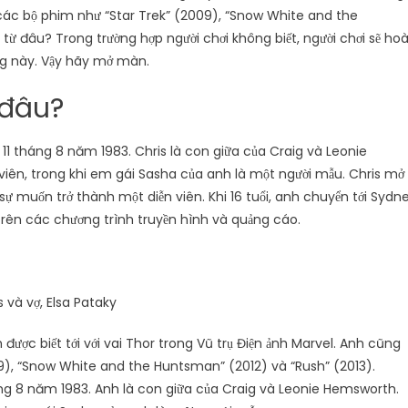
 các bộ phim như “Star Trek” (2009), “Snow White and the
từ đâu? Trong trường hợp người chơi không biết, người chơi sẽ ho
ăng này. Vậy hãy mở màn.
 đâu?
11 tháng 8 năm 1983. Chris là con giữa của Craig và Leonie
viên, trong khi em gái Sasha của anh là một người mẫu. Chris mở
 muốn trở thành một diễn viên. Khi 16 tuổi, anh chuyển tới Sydn
ên các chương trình truyền hình và quảng cáo.
s và vợ, Elsa Pataky
ược biết tới với vai Thor trong Vũ trụ Điện ảnh Marvel. Anh cũng
09), “Snow White and the Huntsman” (2012) và “Rush” (2013).
ng 8 năm 1983. Anh là con giữa của Craig và Leonie Hemsworth.