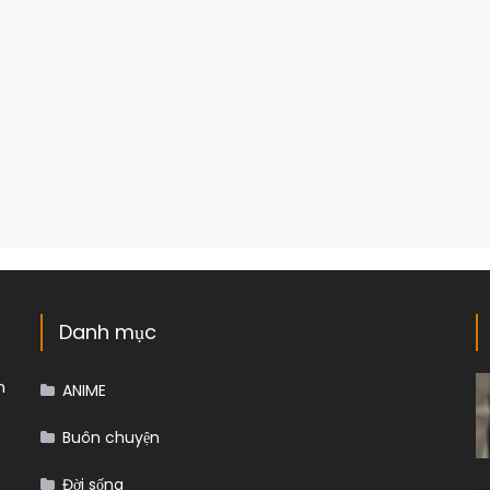
Danh mục
m
ANIME
Buôn chuyện
Đời sống