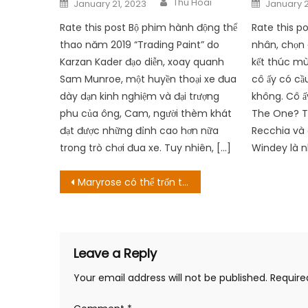
Posted
Posted
Thu Hoai
January 21, 2023
January 2
on
on
Rate this post Bộ phim hành động thể
Rate this p
thao năm 2019 “Trading Paint” do
nhân, chọn 
Karzan Kader đạo diễn, xoay quanh
kết thúc mùa
Sam Munroe, một huyền thoại xe đua
cô ấy có cầ
dày dạn kinh nghiệm và đại trượng
không. Cô ấy
phu của ông, Cam, người thèm khát
The One? T
đạt được những đỉnh cao hơn nữa
Recchia và
trong trò chơi đua xe. Tuy nhiên, […]
Windey là n
Post
Maryrose có thể trốn thoát không? Ngày phát hành và hơn thế nữa!
navigation
Leave a Reply
Your email address will not be published.
Require