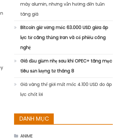
máy alumin, nhưng vẫn hướng đến tuần
àn
tăng giá
Bitcoin giữ vững mốc 63.000 USD giữa áp
lực từ căng thẳng Iran và cổ phiếu công
nghệ
Giá dầu giảm nhẹ sau khi OPEC+ tăng mục
ey
tiêu sản lượng từ tháng 8
Giá vàng thế giới mất mốc 4.100 USD do áp
lực chốt lời
DANH MỤC
ANIME