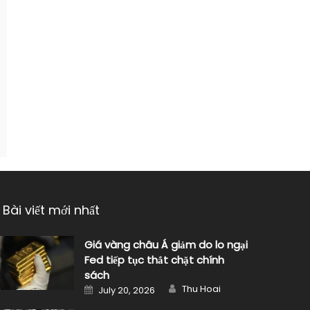
Bài viết mới nhất
Giá vàng châu Á giảm do lo ngại
Fed tiếp tục thắt chặt chính
sách
Author
Posted
Thu Hoai
July 20, 2026
on