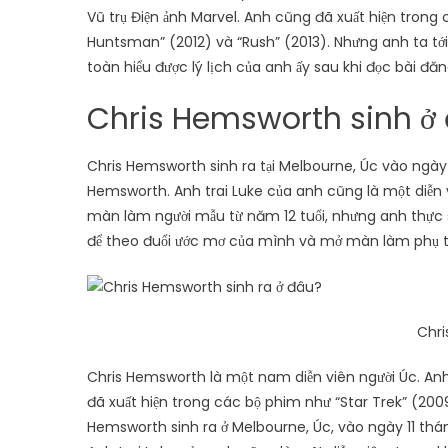
Vũ trụ Điện ảnh Marvel. Anh cũng đã xuất hiện trong
Huntsman” (2012) và “Rush” (2013). Nhưng anh ta tới 
toàn hiểu được lý lịch của anh ấy sau khi đọc bài đ
Chris Hemsworth sinh ở
Chris Hemsworth sinh ra tại Melbourne, Úc vào ngày 
Hemsworth. Anh trai Luke của anh cũng là một diễn 
màn làm người mẫu từ năm 12 tuổi, nhưng anh thực sự
để theo đuổi ước mơ của mình và mở màn làm phụ tr
Chri
Chris Hemsworth là một nam diễn viên người Úc. Anh đ
đã xuất hiện trong các bộ phim như “Star Trek” (20
Hemsworth sinh ra ở Melbourne, Úc, vào ngày 11 thá