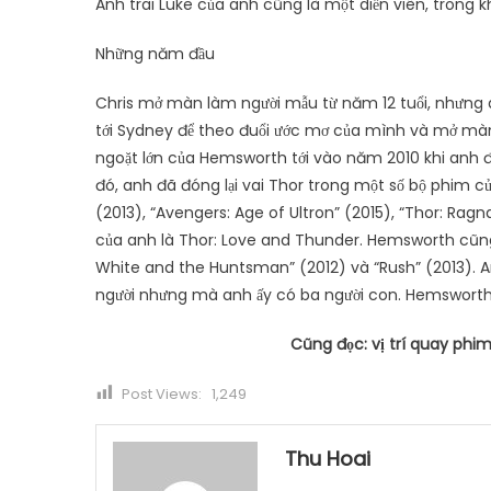
Anh trai Luke của anh cũng là một diễn viên, trong 
Những năm đầu
Chris mở màn làm người mẫu từ năm 12 tuổi, nhưng a
tới Sydney để theo đuổi ước mơ của mình và mở màn
ngoặt lớn của Hemsworth tới vào năm 2010 khi anh đư
đó, anh đã đóng lại vai Thor trong một số bộ phim c
(2013), “Avengers: Age of Ultron” (2015), “Thor: Ragn
của anh là Thor: Love and Thunder. Hemsworth cũng 
White and the Huntsman” (2012) và “Rush” (2013). An
người nhưng mà anh ấy có ba người con. Hemsworth h
Cũng đọc:
vị trí quay phim
Post Views:
1,249
Thu Hoai