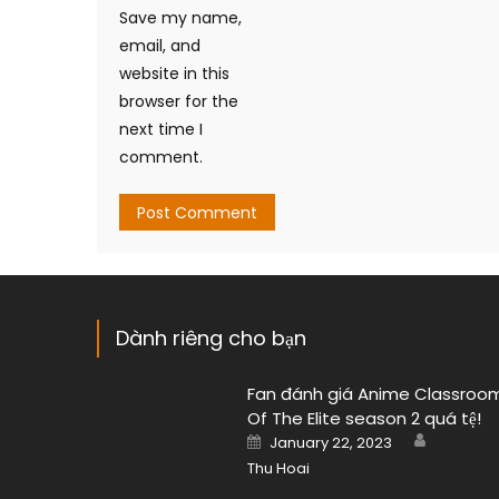
Save my name,
email, and
website in this
browser for the
next time I
comment.
Dành riêng cho bạn
Fan đánh giá Anime Classroo
Of The Elite season 2 quá tệ!
Author
Posted
January 22, 2023
on
Thu Hoai