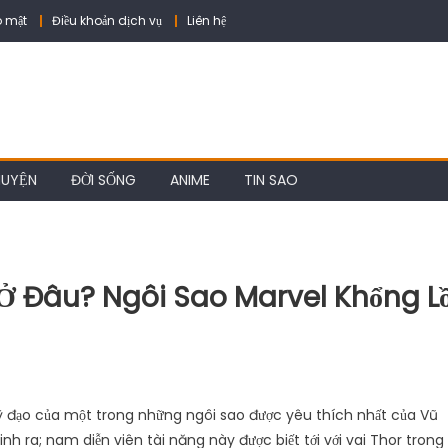
 mật
Điều khoản dịch vụ
Liên hệ
HUYỆN
ĐỜI SỐNG
ANIME
TIN SAO
Ở Đâu? Ngôi Sao Marvel Khổng L
quỹ đạo của một trong những ngôi sao được yêu thích nhất của Vũ
inh ra; nam diễn viên tài năng này được biết tới với vai Thor trong