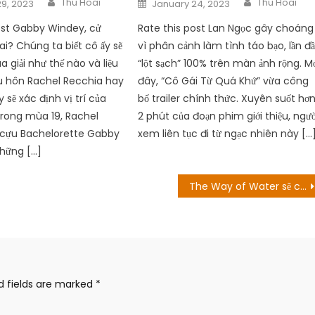
Posted
Thu Hoai
Thu Hoai
9, 2023
January 24, 2023
on
ost Gabby Windey, cử
Rate this post Lan Ngọc gây choáng
ai? Chúng ta biết cô ấy sẽ
vì phân cảnh làm tình táo bạo, lần đ
 giải như thế nào và liệu
“lột sạch” 100% trên màn ảnh rộng. M
u hôn Rachel Recchia hay
đây, “Cô Gái Từ Quá Khứ” vừa công
 sẽ xác định vị trí của
bố trailer chính thức. Xuyên suốt hơ
rong mùa 19, Rachel
2 phút của đoạn phim giới thiệu, ngườ
 cựu Bachelorette Gabby
xem liên tục đi từ ngạc nhiên này […
hững […]
The Way of Water sẽ có thời lượng ‘siêu khủng’ lên tới gần 3 tiếng
d fields are marked
*