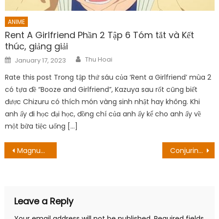
ANIME
Rent A Girlfriend Phần 2 Tập 6 Tóm tắt và Kết
thúc, giảng giải
Author
Posted
Thu Hoai
January 17, 2023
on
Rate this post Trong tập thứ sáu của ‘Rent a Girlfriend’ mùa 2
có tựa đề “Booze and Girlfriend”, Kazuya sau rốt cũng biết
được Chizuru có thích món vàng sinh nhật hay không. Khi
anh ấy đi học đại học, đồng chí của anh ấy kể cho anh ấy về
một bữa tiệc uống […]
Post
Magnum PI Cast: Họ đang ở đâu?
Conjuring 4: Bộ phim đang được thực hiện?
navigation
Leave a Reply
Your email address will not be published.
Required fields