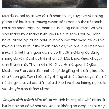
Mặc dù cả hai bộ truyện đều là những ví dụ tuyệt vời về những
gì mà thể loại isekai thường xuyên sáo mòn có thể trở thành
khi được hoàn thiện tốt, nhưng cuối cùng nó lại được Chuyển
sinh thành một thanh kiếm, điều tốt hơn so với hai loạt light
novel. Slime tập trung nhiều hơn vào việc xây dựng thế giới, và
mặc dù đây là một thế mạnh tuyệt vời, đặc biệt là đối với nhiều
isekai hời hợt hơn ngoài kia, nó có thể để lại điều gì đó đáng
mong đợi về mặt phát triển nhân vật. Mặt khác, được chuyển
sinh thành một Thanh kiếm là tất cả về mối quan hệ giữa
Master và Fran, dẫn đến một cái gì đó giống như động lực của
cha / con gái. Tuy nhiên, đây không phải là cách duy nhất mà
nó đi ngược lại với đặc điểm của thể loại và theo hướng ngược lại
với Chuyển sinh thành Slime.
Chuyển sinh thành kiếm
đối xử với tình huống của Chủ nhân là
bất lợi như nó có vẻ như vậy. Anh ta không có động cơ thực sự,