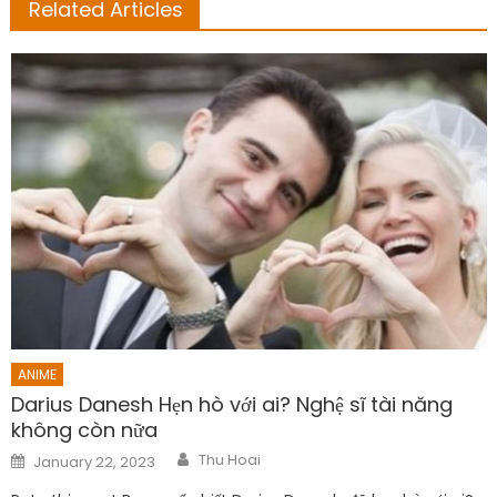
Related Articles
ANIME
Darius Danesh Hẹn hò với ai? Nghệ sĩ tài năng
không còn nữa
Author
Posted
Thu Hoai
January 22, 2023
on