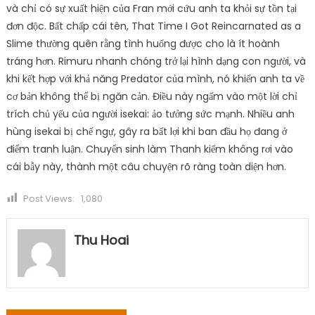
và chỉ có sự xuất hiện của Fran mới cứu anh ta khỏi sự tồn tại
đơn độc. Bất chấp cái tên, That Time I Got Reincarnated as a
Slime thường quên rằng tình huống được cho là ít hoành
tráng hơn. Rimuru nhanh chóng trở lại hình dạng con người, và
khi kết hợp với khả năng Predator của mình, nó khiến anh ta về
cơ bản không thể bị ngăn cản. Điều này ngấm vào một lời chỉ
trích chủ yếu của người isekai: ảo tưởng sức mạnh. Nhiều anh
hùng isekai bị chế ngự, gây ra bất lợi khi ban đầu họ đang ở
điểm tranh luận. Chuyển sinh làm Thanh kiếm không rơi vào
cái bẫy này, thành một câu chuyện rõ ràng toàn diện hơn.
Post Views:
1,080
Thu Hoai