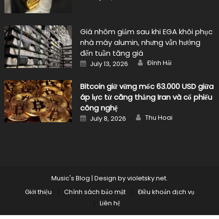
on
Giá nhôm giảm sau khi EGA khôi phục
nhà máy alumin, nhưng vẫn hướng
đến tuần tăng giá
Author
Posted
Đình Hải
July 13, 2026
on
Bitcoin giữ vững mốc 63.000 USD giữa
áp lực từ căng thẳng Iran và cổ phiếu
công nghệ
Author
Posted
Thu Hoai
July 8, 2026
on
Music's Blog
|
Design by
violetsky.net
.
Giới thiệu
Chính sách bảo mật
Điều khoản dịch vụ
Liên hệ