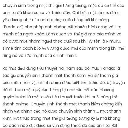
chuyển sinh trong một thế giới tưởng tượng, mặc dù cơ thể của
anh ta đã khác xa so với trước đây. Chỉ biết một slime, điểm
yếu dường như của anh ta được cân bằng bởi khả năng
“Predator”, cho phép anh chàng bắt chước hình dạng và sức
mạnh của người khác. Làm quen với thế giới mới của mình và
có được một nhóm người theo đuổi sau khi lấy tên là Rimuru,
slime tìm cách bảo vệ vương quốc mới của mình trong khi mở
rộng nó và sức mạnh của chính mình.
Ra mắt dưới dạng tiểu thuyết hai năm sau đó, Yuu Tanaka là
tác giả chuyển sinh thành một thanh kiếm. Với sự tham gia
của một nhân vật chính chưa được biết tên trước đó, bộ truyện
đã đi theo một quỹ đạo tương tự như hầu hết các nhượng
quyền isekai là một cuốn tiểu thuyết trước khi cuối cùng trở
thành anime. Chuyển sinh thành một thanh kiếm chứng kiến ​​
nhân vật chính của nó được chuyển sinh thành … một thanh
kiếm, kết thúc trong một thế giới tưởng tượng kỳ lạ mà không
có cách nào đạt được sự vận động trước đó của anh ta. Rất