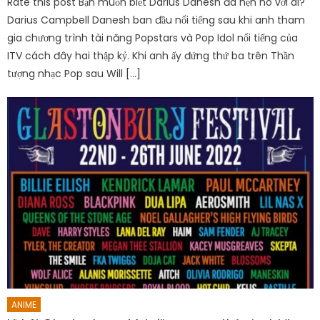
Rate this post Bạn muốn biết Darius Danesh đã hẹn hò với ai?
Darius Campbell Danesh ban đầu nổi tiếng sau khi anh tham
gia chương trình tài năng Popstars và Pop Idol nổi tiếng của
ITV cách đây hai thập kỷ. Khi anh ấy đứng thứ ba trên Thần
tượng nhạc Pop sau Will […]
ANIME