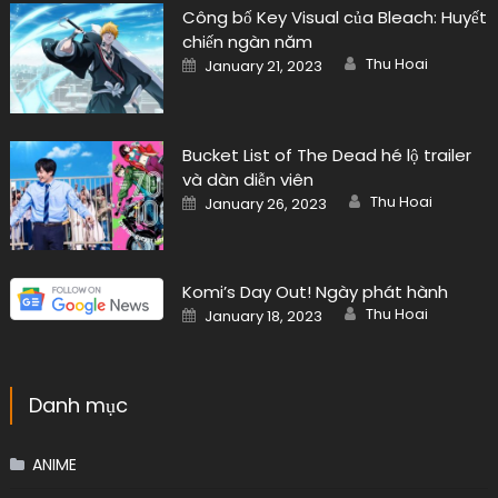
Công bố Key Visual của Bleach: Huyết
chiến ngàn năm
Author
Posted
Thu Hoai
January 21, 2023
on
Bucket List of The Dead hé lộ trailer
và dàn diễn viên
Author
Posted
Thu Hoai
January 26, 2023
on
Komi’s Day Out! Ngày phát hành
Author
Posted
Thu Hoai
January 18, 2023
on
Danh mục
ANIME