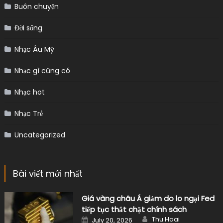
Buôn chuyện
Đời sống
Nhạc Âu Mỹ
Nhạc gì cũng có
Nhạc hot
Nhạc Trẻ
Uncategorized
Bài viết mới nhất
Giá vàng châu Á giảm do lo ngại Fed
tiếp tục thắt chặt chính sách
Author
Posted
Thu Hoai
July 20, 2026