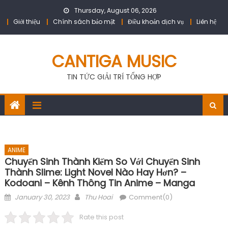
Skip
Thursday, August 06, 2026
to
Giới thiệu
Chính sách bảo mật
Điều khoản dịch vụ
Liên hệ
content
CANTIGA MUSIC
TIN TỨC GIẢI TRÍ TỔNG HỢP
ANIME
Chuyển Sinh Thành Kiếm So Với Chuyển Sinh
Thành Slime: Light Novel Nào Hay Hơn? –
Kodoani – Kênh Thông Tin Anime – Manga
Posted
Author
January 30, 2023
Thu Hoai
Comment(0)
on
Rate this post