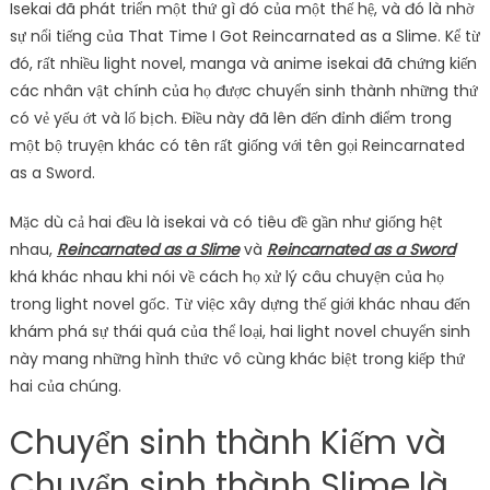
Isekai đã phát triển một thứ gì đó của một thế hệ, và đó là nhờ
sự nổi tiếng của That Time I Got Reincarnated as a Slime. Kể từ
đó, rất nhiều light novel, manga và anime isekai đã chứng kiến
​​các nhân vật chính của họ được chuyển sinh thành những thứ
có vẻ yếu ớt và lố bịch. Điều này đã lên đến đỉnh điểm trong
một bộ truyện khác có tên rất giống với tên gọi Reincarnated
as a Sword.
Mặc dù cả hai đều là isekai và có tiêu đề gần như giống hệt
nhau,
Reincarnated as a Slime
và
Reincarnated as a Sword
khá khác nhau khi nói về cách họ xử lý câu chuyện của họ
trong light novel gốc. Từ việc xây dựng thế giới khác nhau đến
khám phá sự thái quá của thể loại, hai light novel chuyển sinh
này mang những hình thức vô cùng khác biệt trong kiếp thứ
hai của chúng.
Chuyển sinh thành Kiếm và
Chuyển sinh thành Slime là