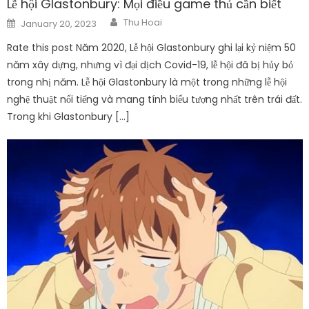
Lễ hội Glastonbury: Mọi điều game thủ cần biết
Author
Posted
Thu Hoai
January 20, 2023
on
Rate this post Năm 2020, Lễ hội Glastonbury ghi lại kỷ niệm 50
năm xây dựng, nhưng vì đại dịch Covid-19, lễ hội đã bị hủy bỏ
trong nhị năm. Lễ hội Glastonbury là một trong những lễ hội
nghệ thuật nổi tiếng và mang tính biểu tượng nhất trên trái đất.
Trong khi Glastonbury […]