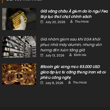
Giá vàng châu Á giảm do lo ngại Fed
tiếp tục thắt chặt chính sách
Author
Posted
Thu Hoai
July 20, 2026
on
Giá nhôm giảm sau khi EGA khôi
phục nhà máy alumin, nhưng vẫn
hướng đến tuần tăng giá
Author
Posted
Đình Hải
July 13, 2026
on
Bitcoin giữ vững mốc 63.000 USD
giữa áp lực từ căng thẳng Iran và cổ
phiếu công nghệ
Author
Posted
Thu Hoai
July 8, 2026
on