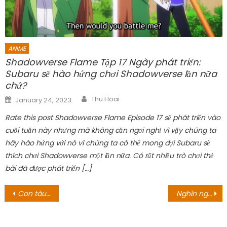
ANIME
Shadowverse Flame Tập 17 Ngày phát triển:
Subaru sẽ hào hứng chơi Shadowverse lần nữa
chứ?
Author
Posted
Thu Hoai
January 24, 2023
on
Rate this post Shadowverse Flame Episode 17 sẽ phát triển vào
cuối tuần này nhưng mà không cần ngơi nghỉ vì vậy chúng ta
hãy hào hứng với nó vì chúng ta có thể mong đợi Subaru sẽ
thích chơi Shadowverse một lần nữa. Có rất nhiều trò chơi thẻ
bài đã được phát triển […]
Post
Con tàu Oro Jackson có thể vẫn xuất hiện?
Nghìn người ‘ôm nhau’ tại lễ hội văn hóa Nhật Bản
navigation