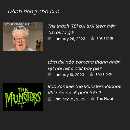
Dành riêng cho bạn
Thử thách ‘Túi bụi tuổi teen’ trên
TikTok là gì?
Author
Posted
Thu Hoai
January 28, 2023
on
Làm thế nào Yamcha thành nhân
vật hài hước như bây giờ?
Author
Posted
Thu Hoai
January 16, 2023
on
Rob Zombie The Munsters Reboot:
Khi nào nó sẽ phát triển?
Author
Posted
Thu Hoai
January 25, 2023
on