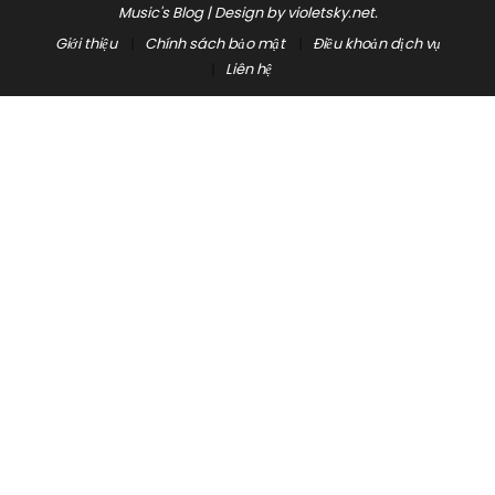
Music's Blog
|
Design by
violetsky.net
.
Giới thiệu
Chính sách bảo mật
Điều khoản dịch vụ
Liên hệ