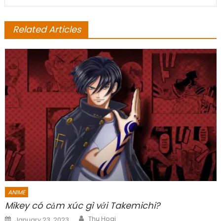
Related Articles
ANIME
Mikey có cảm xúc gì với Takemichi?
Author
Posted
Thu Hoai
January 23, 2023