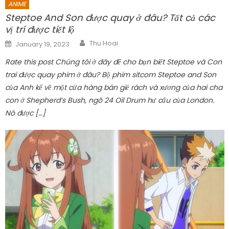
ANIME
Steptoe And Son được quay ở đâu? Tất cả các
vị trí được tiết lộ
Author
Posted
Thu Hoai
January 19, 2023
on
Rate this post Chúng tôi ở đây để cho bạn biết Steptoe và Con
trai được quay phim ở đâu? Bộ phim sitcom Steptoe and Son
của Anh kể về một cửa hàng bán giẻ rách và xương của hai cha
con ở Shepherd’s Bush, ngõ 24 Oil Drum hư cấu của London.
Nó được […]