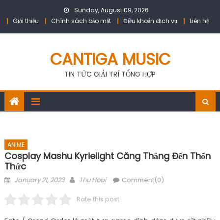
Skip
Sunday, August 09, 2026
to
Giới thiệu
Chính sách bảo mật
Điều khoản dịch vụ
Liên hệ
content
CANTIGA MUSIC
TIN TỨC GIẢI TRÍ TỔNG HỢP
ANIME
Cosplay Mashu Kyrielight Căng Thẳng Đến Thổn
Thức
Posted
Author
January 21, 2023
Thu Hoai
Comment(0)
on
Rate this post