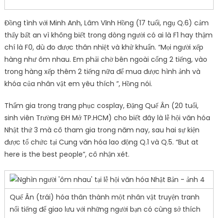
Đồng tình với Minh Anh, Lâm Vĩnh Hồng (17 tuổi, ngụ Q.6) cảm
thấy bất an vì không biết trong dòng người có ai là F1 hay thậm
chí là F0, dù đo được thân nhiệt và khử khuẩn. “Mọi người xếp
hàng như ôm nhau. Em phải chờ bên ngoài cổng 2 tiếng, vào
trong hàng xếp thêm 2 tiếng nữa để mua được hình ảnh và
khóa của nhân vật em yêu thích ”, Hồng nói.
Thẩm gia trong trang phục cosplay, Đặng Quế Ân (20 tuổi,
sinh viên Trường ĐH Mở TP.HCM) cho biết đây là lễ hội văn hóa
Nhật thứ 3 mà cô tham gia trong năm nay, sau hai sự kiện
được tổ chức tại Cung văn hóa lao động Q.1 và Q.5. “But at
here is the best people”, cô nhận xét.
Quế Ân (trái) hóa thân thành một nhân vật truyện tranh
nổi tiếng để giao lưu với những người bạn có cùng sở thích