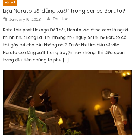
ANIME
Liệu Naruto sẽ ‘đăng xuất’ trong series Boruto?
Author
Posted
Thu Hoai
January 16, 2023
on
Rate this post Hokage Đệ Thất, Naruto vẫn được xem là người
mạnh nhất Làng Lá. Thế nhưng mối nguy từ thế hệ Boruto có
thể gây hại cho cậu không nhỉ? Trước khi tìm hiểu về việc
Naruto có đăng xuất trong truyện hay không, thì điều quan
trọng đầu tiên chúng ta phải […]