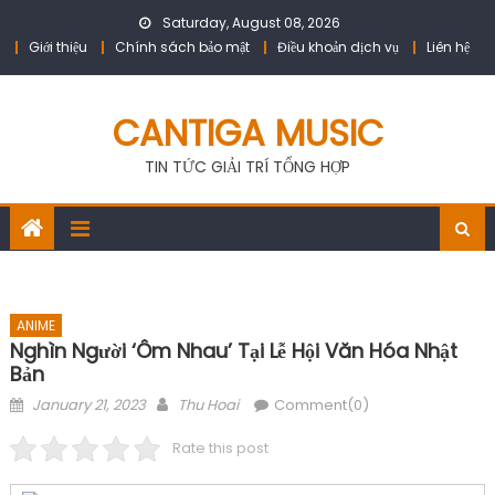
Skip
Saturday, August 08, 2026
to
Giới thiệu
Chính sách bảo mật
Điều khoản dịch vụ
Liên hệ
content
CANTIGA MUSIC
TIN TỨC GIẢI TRÍ TỔNG HỢP
ANIME
Nghìn Người ‘ôm Nhau’ Tại Lễ Hội Văn Hóa Nhật
Bản
Posted
Author
January 21, 2023
Thu Hoai
Comment(0)
on
Rate this post