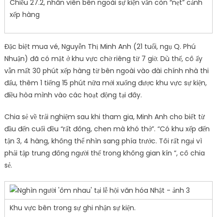
Chiều 27.2, nhân viên bên ngoài sự kiện vẫn còn “nẹt” cảnh
xếp hàng
Đặc biệt mua vé, Nguyễn Thị Minh Anh (21 tuổi, ngụ Q. Phú
Nhuận) đã có mặt ở khu vực chờ riêng từ 7 giờ. Dù thế, cô ấy
vẫn mất 30 phút xếp hàng từ bên ngoài vào đài chính nhà thi
đấu, thêm 1 tiếng 15 phút nữa mới xuống được khu vực sự kiện,
điều hòa mình vào các hoạt động tại đây.
Chia sẻ về trải nghiệm sau khi tham gia, Minh Anh cho biết từ
đầu đến cuối đều “rất đông, chen mà khó thở”. “Có khu xếp đến
tận 3, 4 hàng, không thể nhìn sang phía trước. Tôi rất ngại vì
phải tập trung đông người thế trong không gian kín ”, cô chia
sẻ.
Khu vực bên trong sự ghi nhận sự kiện.