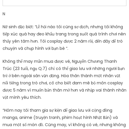
N
Nữ sinh đặc biệt: “Lễ hội nào tôi cũng sợ dịch, nhưng tôi không
tiếp xúc quá hay đeo khẩu trang trong suốt quá trình chơi nên
thấy yên tâm hơn. Tôi cosplay được 2 năm rồi, đến đây để trò
chuyện và chụp hình với bạn bè ”.
Không thể may mắn mua được vé, Nguyễn Chương Thanh
Trúc (23 tuổi, ngụ Q.7) chỉ có thể giao lưu với những người bạn
trẻ ở bên ngoài sân vận động. Hóa thân thành một nhân vật
nổi tiếng trong trò chơi, cô cho biết đam mê bộ môn cosplay
được 5 năm vì muốn bản thân mở hơn và nhập vai thành nhân
vật mình yêu thích.
“Hôm nay tôi tham gia sự kiện để giao lưu với cộng đồng
manga, anime (truyện tranh, phim hoạt hình Nhật Bản) và
mua một số món đồ. Cũng may, vì không có vé, nhưng không