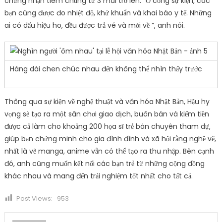
chứng nhận tiêm chủng từ 3 mũi trở lên. “Ở cổng sự kiện, các
bạn cũng được đo nhiệt độ, khử khuẩn và khai báo y tế. Những
ai có dấu hiệu ho, đều được trả vé và mời về ”, anh nói.
Hàng dài chen chúc nhau đến không thể nhìn thấy trước
Thông qua sự kiện về nghệ thuật và văn hóa Nhật Bản, Hậu hy
vọng sẽ tạo ra một sân chơi giao dịch, buôn bán và kiếm tiền
được cả làm cho khoảng 200 họa sĩ trẻ bán chuyên tham dự,
giúp bạn chứng minh cho gia đình đình và xã hội rằng nghề vẽ,
nhất là vẽ manga, anime vẫn có thể tạo ra thu nhập. Bên cạnh
đó, anh cũng muốn kết nối các bạn trẻ từ những cộng đồng
khác nhau và mang đến trải nghiệm tốt nhất cho tất cả.
Post Views:
953