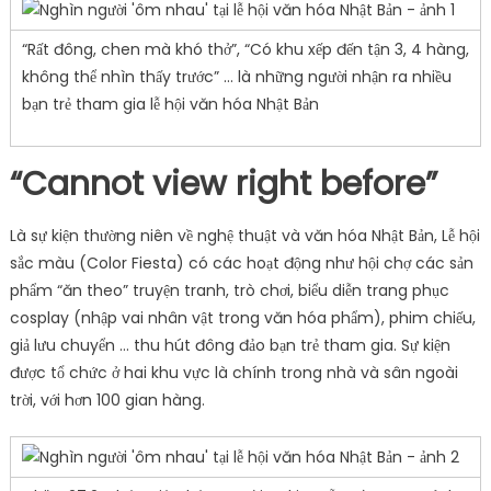
“Rất đông, chen mà khó thở”, “Có khu xếp đến tận 3, 4 hàng,
không thể nhìn thấy trước” … là những người nhận ra nhiều
bạn trẻ tham gia lễ hội văn hóa Nhật Bản
“Cannot view right before”
Là sự kiện thường niên về nghệ thuật và văn hóa Nhật Bản, Lễ hội
sắc màu (Color Fiesta) có các hoạt động như hội chợ các sản
phẩm “ăn theo” truyện tranh, trò chơi, biểu diễn trang phục
cosplay (nhập vai nhân vật trong văn hóa phẩm), phim chiếu,
giả lưu chuyển … thu hút đông đảo bạn trẻ tham gia. Sự kiện
được tổ chức ở hai khu vực là chính trong nhà và sân ngoài
trời, với hơn 100 gian hàng.