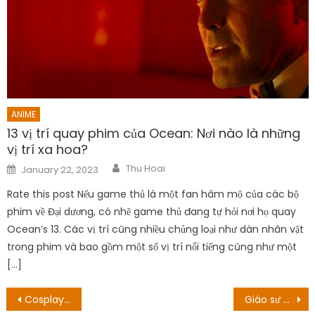
ANIME
13 vị trí quay phim của Ocean: Nơi nào là những
vị trí xa hoa?
Author
Posted
Thu Hoai
January 22, 2023
on
Rate this post Nếu game thủ là một fan hâm mộ của các bộ
phim về Đại dương, có nhẽ game thủ đang tự hỏi nơi họ quay
Ocean’s 13. Các vị trí cũng nhiều chủng loại như dàn nhân vật
trong phim và bao gồm một số vị trí nổi tiếng cũng như một
[…]
Post
Cosplay Mashu Kyrielight căng thẳng đến thổn thức
Giáo sư Nhật Bản yêu cầu nhà sản xuất Em và Trịnh xin lỗi