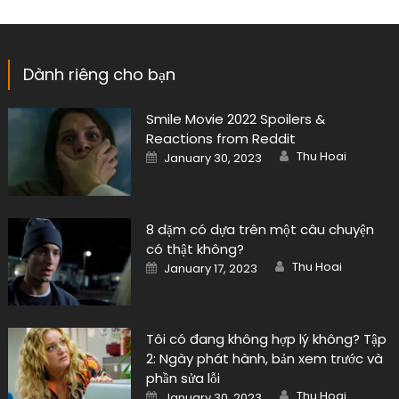
Dành riêng cho bạn
Smile Movie 2022 Spoilers &
Reactions from Reddit
Author
Posted
Thu Hoai
January 30, 2023
on
8 dặm có dựa trên một câu chuyện
có thật không?
Author
Posted
Thu Hoai
January 17, 2023
on
Tôi có đang không hợp lý không? Tập
2: Ngày phát hành, bản xem trước và
phần sửa lỗi
Author
Posted
Thu Hoai
January 30, 2023