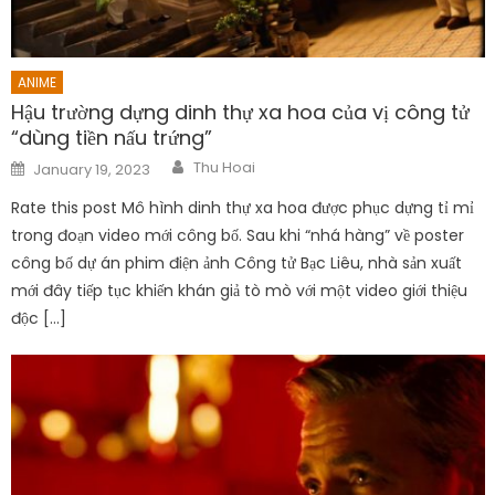
ANIME
Hậu trường dựng dinh thự xa hoa của vị công tử
“dùng tiền nấu trứng”
Author
Posted
Thu Hoai
January 19, 2023
on
Rate this post Mô hình dinh thự xa hoa được phục dựng tỉ mỉ
trong đoạn video mới công bố. Sau khi “nhá hàng” về poster
công bố dự án phim điện ảnh Công tử Bạc Liêu, nhà sản xuất
mới đây tiếp tục khiến khán giả tò mò với một video giới thiệu
độc […]