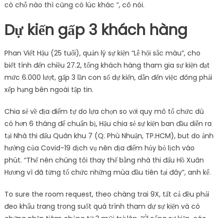
có chỗ nào thì cũng có lúc khác ”, cô nói.
Dự kiến ​​gấp 3 khách hàng
Phan Viết Hậu (25 tuổi), quản lý sự kiện “Lễ hội sắc màu”, cho
biết tính đến chiều 27.2, tổng khách hàng tham gia sự kiện đạt
mức 6.000 lượt, gấp 3 lần con số dự kiến, dẫn đến việc đông phải
xếp hạng bên ngoài tập tin.
Chia sẻ về địa điểm tự do lựa chọn so với quy mô tổ chức dù
có hơn 6 tháng để chuẩn bị, Hậu chia sẻ sự kiện ban đầu diễn ra
tại Nhà thi đấu Quân khu 7 (Q. Phú Nhuận, TP.HCM), but do ảnh
hưởng của Covid-19 dịch vụ nên địa điểm hủy bỏ lịch vào
phút. “Thế nên chúng tôi thay thế bằng nhà thi đấu Hồ Xuân
Hương vì đã từng tổ chức những mùa đầu tiên tại đây”, anh kể.
To sure the room request, theo chàng trai 9X, tất cả đều phải
đeo khẩu trang trong suốt quá trình tham dự sự kiện và có