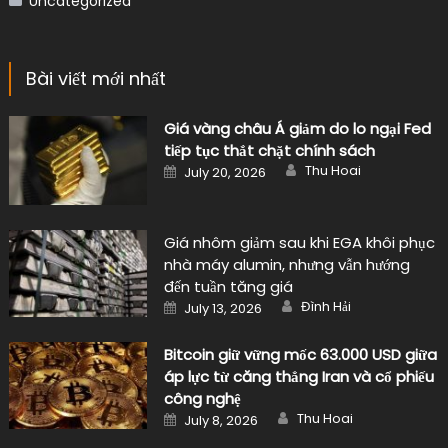
Uncategorized
Bài viết mới nhất
Giá vàng châu Á giảm do lo ngại Fed
tiếp tục thắt chặt chính sách
Author
Posted
Thu Hoai
July 20, 2026
on
Giá nhôm giảm sau khi EGA khôi phục
nhà máy alumin, nhưng vẫn hướng
đến tuần tăng giá
Author
Posted
Đình Hải
July 13, 2026
on
Bitcoin giữ vững mốc 63.000 USD giữa
áp lực từ căng thẳng Iran và cổ phiếu
công nghệ
Author
Posted
Thu Hoai
July 8, 2026
on