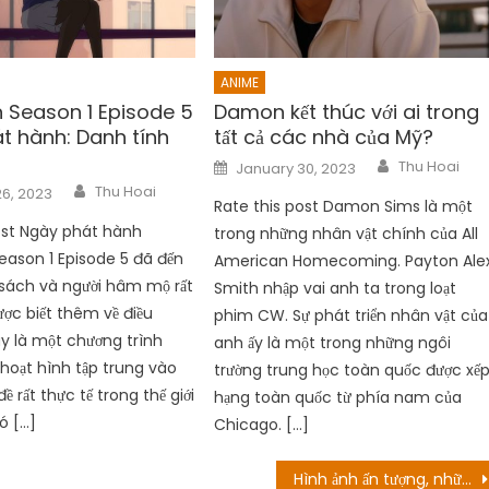
ANIME
 Season 1 Episode 5
Damon kết thúc với ai trong
t hành: Danh tính
tất cả các nhà của Mỹ?
Author
Posted
Thu Hoai
January 30, 2023
on
Author
Thu Hoai
6, 2023
Rate this post Damon Sims là một
ost Ngày phát hành
trong những nhân vật chính của All
ason 1 Episode 5 đã đến
American Homecoming. Payton Ale
sách và người hâm mộ rất
Smith nhập vai anh ta trong loạt
ợc biết thêm về điều
phim CW. Sự phát triển nhân vật của
ây là một chương trình
anh ấy là một trong những ngôi
 hoạt hình tập trung vào
trường trung học toàn quốc được xế
ề rất thực tế trong thế giới
hạng toàn quốc từ phía nam của
ó […]
Chicago. […]
Hình ảnh ấn tượng, những người hâm mộ nổi da gà với những khoảnh khắc Luffy đấm Kaido