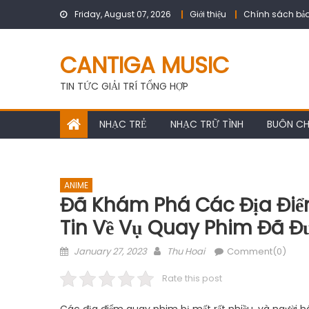
Skip
Friday, August 07, 2026
Giới thiệu
Chính sách bảo
to
content
CANTIGA MUSIC
TIN TỨC GIẢI TRÍ TỔNG HỢP
NHẠC TRẺ
NHẠC TRỮ TÌNH
BUÔN C
ANIME
Đã Khám Phá Các Địa Điểm
Tin Về Vụ Quay Phim Đã Đư
Posted
Author
January 27, 2023
Thu Hoai
Comment(0)
on
Rate this post