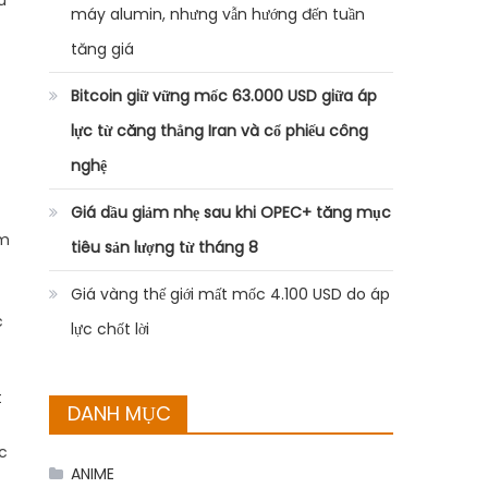
u
máy alumin, nhưng vẫn hướng đến tuần
tăng giá
Bitcoin giữ vững mốc 63.000 USD giữa áp
lực từ căng thẳng Iran và cổ phiếu công
nghệ
Giá dầu giảm nhẹ sau khi OPEC+ tăng mục
ôm
tiêu sản lượng từ tháng 8
Giá vàng thế giới mất mốc 4.100 USD do áp
c
lực chốt lời
t
DANH MỤC
ực
ANIME