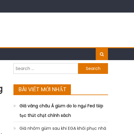
Search
for:
g
BÀI VIẾT MỚI NHẤT
Giá vàng châu Á giảm do lo ngại Fed tiếp
tục thắt chặt chính sách
Giá nhôm giảm sau khi EGA khôi phục nhà