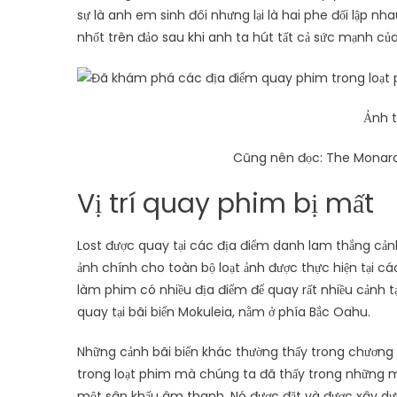
sự là anh em sinh đôi nhưng lại là hai phe đối lập nh
nhốt trên đảo sau khi anh ta hút tất cả sức mạnh của
Ảnh t
Cũng nên đọc: The Monarc
Vị trí quay phim bị mất
Lost được quay tại các địa điểm danh lam thắng c
ảnh chính cho toàn bộ loạt ảnh được thực hiện tại c
làm phim có nhiều địa điểm để quay rất nhiều cảnh tại
quay tại bãi biển Mokuleia, nằm ở phía Bắc Oahu.
Những cảnh bãi biển khác thường thấy trong chương tr
trong loạt phim mà chúng ta đã thấy trong những 
một sân khấu âm thanh. Nó được đặt và được xây dựng