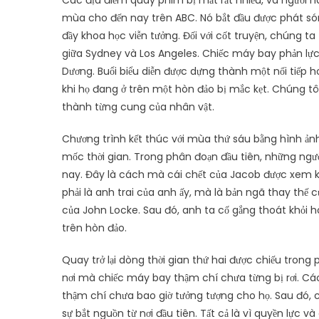
Các địa điểm quay phim bị mất rất nhiều, và người 
mùa cho đến nay trên ABC. Nó bắt đầu được phát són
đầy khoa học viễn tưởng. Đối với cốt truyện, chúng 
giữa Sydney và Los Angeles. Chiếc máy bay phản lực 
Dương. Buổi biểu diễn được dựng thành một nối tiếp 
khi họ đang ở trên một hòn đảo bị mắc kẹt. Chúng t
thành từng cung của nhân vật.
Chương trình kết thúc với mùa thứ sáu bằng hình ảnh
mốc thời gian. Trong phân đoạn đầu tiên, những ngư
nay. Đây là cách mà cái chết của Jacob được xem khi
phải là anh trai của anh ấy, mà là bản ngã thay thế 
của John Locke. Sau đó, anh ta cố gắng thoát khỏi hò
trên hòn đảo.
Quay trở lại dòng thời gian thứ hai được chiếu trong
nơi mà chiếc máy bay thậm chí chưa từng bị rơi. C
thậm chí chưa bao giờ tưởng tượng cho họ. Sau đó, c
sự bắt nguồn từ nơi đầu tiên. Tất cả là vì quyền lực 