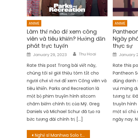
ANIME
ANIME
Làm thế nào để xem công
Pantheon
viên và tiêu khiển? Hướng dẫn
Ngày phá
phát trực tuyến
thực sự
Author
Posted
Posted
Thu Hoai
January 29, 2023
January 2
on
on
Rate this post Trong bài viết này,
Rate this p
chúng tôi sẽ giới thiệu tóm tắt cho
Pantheon Se
người chơi về nơi để xem Công viên và
đúng danh 
tiêu khiển. Parks and Recreation là
vui mừng đư
một bộ phim truyền hình sitcom
tương tự. Đ
châm biếm chính trị của Mỹ. Greg
truyền hình
Daniels và Michael Schur đã tạo ra
một số chủ đ
bức tượng đài chính trị […]
ngày nay. N
Post
Nghệ sĩ Manhwa Solo thăng cấp đã qua đời