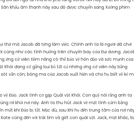
99. Sân khấu âm thanh này sau đó được chuyển sang Xưởng phim
ọi thứ mà Jacob đã từng làm việc. Chính anh ta là người đã chơi
ời cũng như các tình huống trên chuyến bay của Đại dương. Jaco
ng ứng cử viên tiềm năng có thể bảo vệ hòn đảo và sức mạnh của
vật Khói đang cố gắng loại bỏ tất cả những ứng cử viên này bằng
g sót vẫn còn, bóng ma của Jacob xuất hiện và cho họ biết về kẻ 
 vệ Đảo. Jack tình cờ gặp Quái vật Khói. Con quỷ nói rằng anh ta
ùng rời khỏi nơi này. Anh ta thu hút Jack về mặt tình cảm bằng
n mất khi Đảo bị tắt. Mặc dù, sau khi họ đến trung tâm của nơi nà
ate cũng đến với trái tim và giết con quái vật. Jack, mặt khác, b