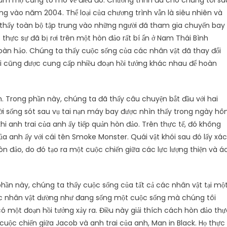
hâm mộ cũng tò mò về điều đó. Chương trình đã cho chúng tôi sá
g vào năm 2004. Thể loại của chương trình vẫn là siêu nhiên và
ta thấy toàn bộ tập trung vào những người đã tham gia chuyến bay
thực sự đã bị rơi trên một hòn đảo rất bí ẩn ở Nam Thái Bình
hoàn hảo. Chúng ta thấy cuộc sống của các nhân vật đã thay đổi
ôi cũng được cung cấp nhiều đoạn hồi tưởng khác nhau để hoàn
. Trong phần này, chúng ta đã thấy câu chuyện bắt đầu với hai
ời sống sót sau vụ tai nạn máy bay được nhìn thấy trong ngày h
 anh trai của anh ấy tiếp quản hòn đảo. Trên thực tế, đó không
của anh ấy với cái tên Smoke Monster. Quái vật khói sau đó lấy xác
n đảo, do đó tạo ra một cuộc chiến giữa các lực lượng thiện và á
 phần này, chúng ta thấy cuộc sống của tất cả các nhân vật tại mộ
ác nhân vật dường như đang sống một cuộc sống mà chúng tôi
ó một đoạn hồi tưởng xảy ra. Điều này giải thích cách hòn đảo th
và cuộc chiến giữa Jacob và anh trai của anh, Man in Black. Họ thực