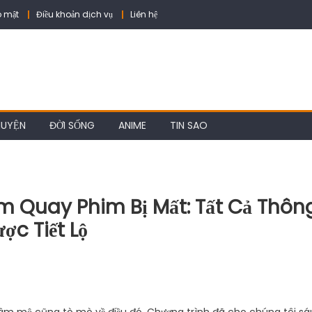
 mật
Điều khoản dịch vụ
Liên hệ
HUYỆN
ĐỜI SỐNG
ANIME
TIN SAO
 Quay Phim Bị Mất: Tất Cả Thôn
ợc Tiết Lộ