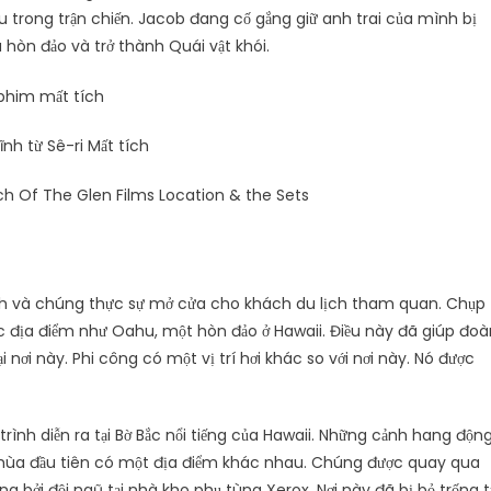
au trong trận chiến. Jacob đang cố gắng giữ anh trai của mình bị
 hòn đảo và trở thành Quái vật khói.
ĩnh từ Sê-ri Mất tích
h Of The Glen Films Location & the Sets
ảnh và chúng thực sự mở cửa cho khách du lịch tham quan. Chụp
ác địa điểm như Oahu, một hòn đảo ở Hawaii. Điều này đã giúp đoà
 nơi này. Phi công có một vị trí hơi khác so với nơi này. Nó được
ình diễn ra tại Bờ Bắc nổi tiếng của Hawaii. Những cảnh hang độn
mùa đầu tiên có một địa điểm khác nhau. Chúng được quay qua
 bởi đội ngũ tại nhà kho phụ tùng Xerox. Nơi này đã bị bỏ trống 