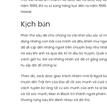
năm 1999, khi vụ xả súng hàng loạt diễn ra năm 19
Hawaii.
Kịch bản
Phần thứ sáu đã cho chúng ta cái nhìn sâu sắc về m
đúng những con bài của mình và điều khiển mọi ngư
đã đề cập đến những người trên chuyến bay như nhữ
nó sau khi anh ta qua đời. Kể từ đầu bộ truyện, Quái 
cách giết họ. Đối với những nhân vật đã cố gắng sốn
họ sắp đặt để chống lại.
Theo đó, Jack được giao trách nhiệm mới là Người bảo
muốn đến Trái tim của Đảo để tắt sức mạnh và cuối c
cách tuyên bố rằng tất cả sức mạnh của anh ta sẽ biế
và tắt sức mạnh, Man in Black trở thành người phàm. K
thương nặng sau khi đánh nhau với đối thủ.