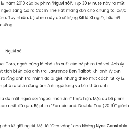
 lại năm 2010 của bộ phim
“Người sói”
. Tập 30 Minute này ra mắt
g người sáng tạo ra Cat In The Hat mang đến cho chúng ta, được
m. Tuy nhiên, bộ phim này có số lượng Kill là 31 người, hầu hết
 cuồng.
Người sói
el Toro, người cũng là nhà sản xuất của bộ phim thủ vai. Anh ấy
mất tích bí ẩn của anh trai Lawrence
Ben Talbot
. Khi anh ấy đến
 ra rằng anh trai mình đã bị giết, nhưng theo một cách rất kỳ lạ.
 phá ra bí ẩn đang ám ảnh ngôi làng và bản thân anh.
o là do một người sói “ngoài màn ảnh” thực hiện. Mặc dù bộ phim
ố cao nhất đã qua. Bộ phim “Zombieland: Double Tap (2019)” giành
 cho Kẻ giết người. Một là “Cưa vàng” cho
Những Nyes Constable