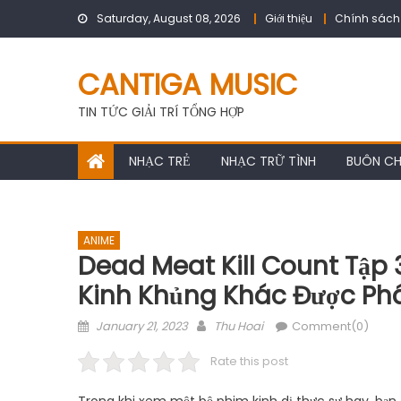
Skip
Saturday, August 08, 2026
Giới thiệu
Chính sách
to
content
CANTIGA MUSIC
TIN TỨC GIẢI TRÍ TỔNG HỢP
NHẠC TRẺ
NHẠC TRỮ TÌNH
BUÔN C
ANIME
Dead Meat Kill Count Tập
Kinh Khủng Khác Được Ph
Posted
Author
January 21, 2023
Thu Hoai
Comment(0)
on
Rate this post