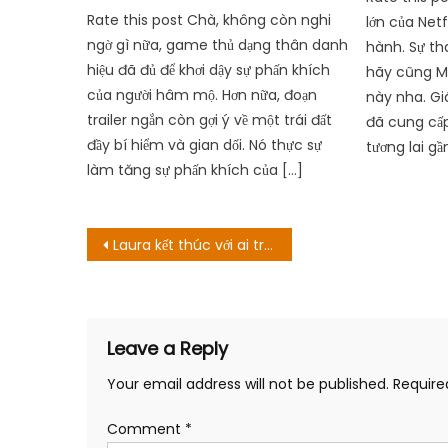
Rate this post Chà, không còn nghi
lớn của Net
ngờ gì nữa, game thủ dạng thân danh
hành. Sự tha
hiệu đã đủ để khơi dậy sự phấn khích
hãy cũng M
của người hâm mộ. Hơn nữa, đoạn
này nha. Gi
trailer ngắn còn gợi ý về một trái đất
đã cung cấp
đầy bí hiểm và gian dối. Nó thực sự
tương lai gầ
làm tăng sự phấn khích của […]
Post
Laura kết thúc với ai trong 365 ngày 2?
navigation
Leave a Reply
Your email address will not be published.
Require
Comment
*