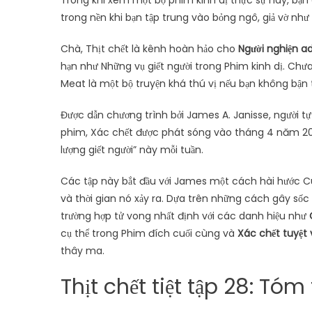
Trong khi xem một bộ phim kinh dị thực sự hay, bạn 
trong nền khi bạn tập trung vào bỏng ngô, giả vờ như
Chà, Thịt chết là kênh hoàn hảo cho
Người nghiện a
hạn như Những vụ giết người trong Phim kinh dị. Chưa
Meat là một bộ truyện khá thú vị nếu bạn không bận 
Được dẫn chương trình bởi James A. Janisse, người t
phim, Xác chết được phát sóng vào tháng 4 năm 2017.
lượng giết người” này mỗi tuần.
Các tập này bắt đầu với James một cách hài hước Cu
và thời gian nó xảy ra. Dựa trên những cách gây số
trường hợp tử vong nhất định với các danh hiệu như
cụ thể trong Phim đích cuối cùng và
Xác chết tuyệt 
thây ma.
Thịt chết tiệt tập 28: Tóm 