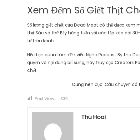
Xem Đếm Số Giết Thịt Chế
Số lượng giết chết của Dead Meat có thể được xem 
thứ Sáu và thứ Bảy hàng tuần với các tập kéo dài 30
tự trên kênh.
Nếu bạn quan tâm đến việc Nghe Podcast By the Dea
quyền và nội dung bổ sung, hãy truy cập Creators P
chết.
Cũng nên đọc: Câu chuyện có t
Post Views:
835
Thu Hoai