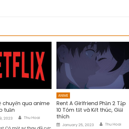
ANIME
sẽ chuyển qua anime
Rent A Girlfriend Phần 2 Tập
o tuần
10 Tóm tắt và Kết thúc, Giải
thích
Author
Thu Hoai
9, 2023
Author
Posted
Thu Hoai
January 25, 2023
on
ost Có một sự thay đổi cực