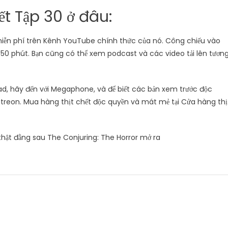
t Tập 30 ở đâu:
miễn phí trên Kênh YouTube chính thức của nó. Công chiếu vào
-50 phút. Bạn cũng có thể xem podcast và các video tải lên tươn
d, hãy đến với Megaphone, và để biết các bản xem trước độc
atreon. Mua hàng thịt chết độc quyền và mát mẻ tại Cửa hàng thị
hật đằng sau The Conjuring: The Horror mở ra