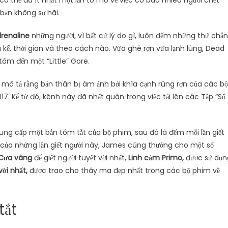
có thể đã ít nhất một lần tò mò về việc có bao nhiêu người chết
 bạn không sợ hãi.
drenaline
những người, vì bất cứ lý do gì, luôn đếm những thứ chẳ
 kể, thời gian và theo cách nào. Vừa ghê rợn vừa lạnh lùng, Dead
tâm đến một “Little” Gore.
ự mô tả rằng bản thân bị ám ảnh bởi khía cạnh rùng rợn của các bộ
 Kể từ đó, kênh này đã nhất quán trong việc tải lên các Tập “Số
ng cấp một bản tóm tắt của bộ phim, sau đó là đếm mỗi lần giết
c của những lần giết người này, James cũng thưởng cho một số
Cưa vàng
để giết người tuyệt vời nhất,
Linh cảm Primo,
được sử dụn
vời nhất,
được trao cho thây ma đẹp nhất trong các bộ phim về
tắt