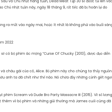
ứ Sáu và Chủ nhật hàng tuần, Dead Meat Tập 30 sẽ được tải lên và
 Chủ nhật tuần này, ngày 18 tháng 9, rất tiếc đã bị hoãn lại do
ng ra mắt vào ngày mai, hoặc ít nhất là không phải vào buổi sáng
ăm 2022
eo sẽ có bộ phim ác mộng “Curse Of Chucky (2013), được đạo diễn
t và cháu gái của cô, Alice. Bộ phim này cho chúng ta thấy nguồn
hữu anh ta đã chết như thế nào. Nó chứa đầy những cảnh giết ngườ
.
ạt phim Scream và Dude Bro Party Massacre III (2015). Về số lượn
biết thêm về bộ phim và những giải thưởng mà James cuối cùng đã