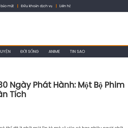
 bảo mật
Điều khoản dịch vụ
Liên hệ
HUYỆN
ĐỜI SỐNG
ANIME
TIN SAO
 30 Ngày Phát Hành: Một Bộ Phim
ân Tích