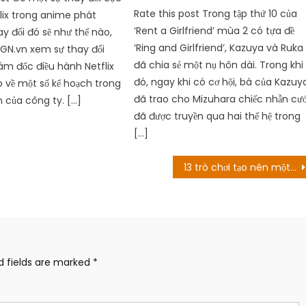
Rate this post Trong tập thứ 10 của
flix trong anime phát
‘Rent a Girlfriend’ mùa 2 có tựa đề
y đổi đó sẽ như thế nào,
‘Ring and Girlfriend’, Kazuya và Ruka
GN.vn xem sự thay đổi
đã chia sẻ một nụ hôn dài. Trong khi
ám đốc điều hành Netflix
đó, ngay khi có cơ hội, bà của Kazuy
 về một số kế hoạch trong
đã trao cho Mizuhara chiếc nhẫn cướ
n của công ty. […]
đã được truyền qua hai thế hệ trong
[…]
13 trò chơi tạo nên một JRPG Bonanza 2022
d fields are marked
*