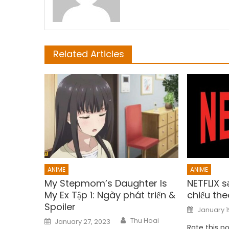
Related Articles
ANIME
ANIME
My Stepmom’s Daughter Is
NETFLIX 
My Ex Tập 1: Ngày phát triển &
chiếu the
Spoiler
Posted
January 1
on
Author
Posted
Thu Hoai
January 27, 2023
on
Rate this p