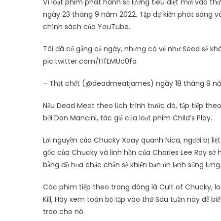
Vì loạt phim phát hành số lượng tiêu diệt mới vào th
ngày 23 tháng 9 năm 2022. Tập dự kiến ​​phát sóng vào
chính sách của YouTube.
Tôi đã cố gắng cả ngày, nhưng có vẻ như Seed sẽ khô
pic.twitter.com/FIfEMUc0fa
– Thịt chết (@deadmeatjames) ngày 18 tháng 9 n
Nếu Dead Meat theo lịch trình trước đó, tập tiếp th
bởi Don Mancini, tác giả của loạt phim Child’s Play.
Lời nguyền của Chucky Xoay quanh Nica, người bị liệ
gốc của Chucky và linh hồn của Charles Lee Ray sở 
bằng đồ họa chắc chắn sẽ khiến bạn ớn lạnh sống lưng
Các phim tiếp theo trong dòng là Cult of Chucky, lo
Kill, Hãy xem toàn bộ tập vào thứ Sáu tuần này để 
trao cho nó.