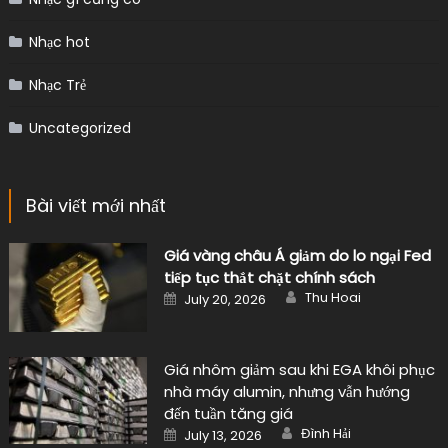
Nhạc hot
Nhạc Trẻ
Uncategorized
Bài viết mới nhất
Giá vàng châu Á giảm do lo ngại Fed
tiếp tục thắt chặt chính sách
Author
Posted
Thu Hoai
July 20, 2026
on
Giá nhôm giảm sau khi EGA khôi phục
nhà máy alumin, nhưng vẫn hướng
đến tuần tăng giá
Author
Posted
Đình Hải
July 13, 2026
on