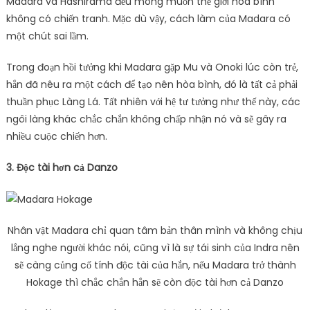
Madara và Hashirama đều mong muốn thế giới hòa bình
không có chiến tranh. Mặc dù vậy, cách làm của Madara có
một chút sai lầm.
Trong đoạn hồi tưởng khi Madara gặp Mu và Onoki lúc còn trẻ,
hắn đã nêu ra một cách để tạo nên hòa bình, đó là tất cả phải
thuần phục Làng Lá. Tất nhiên với hệ tư tưởng như thế này, các
ngôi làng khác chắc chắn không chấp nhận nó và sẽ gây ra
nhiều cuộc chiến hơn.
3. Độc tài hơn cả Danzo
Nhân vật Madara chỉ quan tâm bản thân mình và không chịu
lắng nghe người khác nói, cũng vì là sự tái sinh của Indra nên
sẽ càng củng cố tính độc tài của hắn, nếu Madara trở thành
Hokage thì chắc chắn hắn sẽ còn độc tài hơn cả Danzo