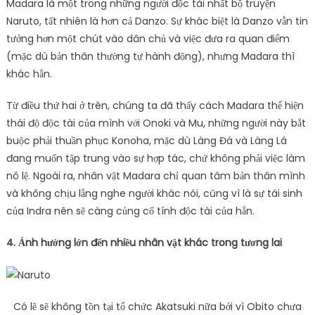
Madara là một trong những người độc tài nhất bộ truyện
Naruto, tất nhiên là hơn cả Danzo. Sự khác biệt là Danzo vẫn tin
tưởng hơn một chút vào dân chủ và việc đưa ra quan điểm
(mặc dù bản thân thường tự hành động), nhưng Madara thì
khác hẳn.
Từ điều thứ hai ở trên, chúng ta đã thấy cách Madara thể hiện
thái độ độc tài của mình với Onoki và Mu, những người này bắt
buộc phải thuần phục Konoha, mặc dù Làng Đá và Làng Lá
đang muốn tập trung vào sự hợp tác, chứ không phải việc làm
nô lệ. Ngoài ra, nhân vật Madara chỉ quan tâm bản thân mình
và không chịu lắng nghe người khác nói, cũng vì là sự tái sinh
của Indra nên sẽ càng củng cố tính độc tài của hắn.
4. Ảnh hưởng lớn đến nhiều nhân vật khác trong tương lai
Có lẽ sẽ không tồn tại tổ chức Akatsuki nữa bởi vì Obito chưa