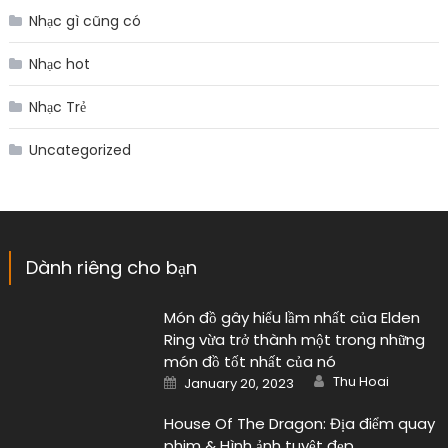
Nhạc gì cũng có
Nhạc hot
Nhạc Trẻ
Uncategorized
Dành riêng cho bạn
Món đồ gây hiểu lầm nhất của Elden
Ring vừa trở thành một trong những
món đồ tốt nhất của nó
Author
Posted
Thu Hoai
January 20, 2023
on
House Of The Dragon: Địa điểm quay
phim & Hình ảnh tuyệt đẹp