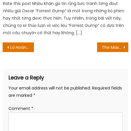
Rate this post Nhiều khán giả tin rằng bức tranh từng đoạt
nhiều giải Oscar “Forrest Gump” là một trong những bộ phim
hay nhất từng được thực hiện. Tuy nhiên, trong bài viết này,
chúng ta sẽ thảo luận về việc liệu “Forrest Gump” có dựa trên
một câu chuyện có thật hay không. […]
Post
Là Hoàng Đế Của Biển Sống? Ngày phát hành và hơn thế nữa!
The Masked Dancer UK Season 2 Episode 6: Ngày phát hành, bản xem trước & spoilers
navigation
Leave a Reply
Your email address will not be published.
Required fields
are marked
*
Comment
*