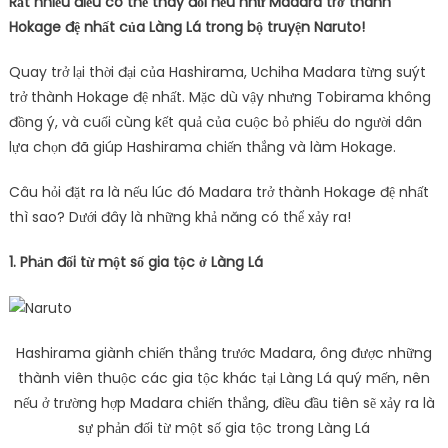
Rất nhiều điều có thể thay đổi nếu như Madara trở thành
Hokage đệ nhất của Làng Lá trong bộ truyện Naruto!
Quay trở lại thời đại của Hashirama, Uchiha Madara từng suýt
trở thành Hokage đệ nhất. Mặc dù vậy nhưng Tobirama không
đồng ý, và cuối cùng kết quả của cuộc bỏ phiếu do người dân
lựa chọn đã giúp Hashirama chiến thắng và làm Hokage.
Câu hỏi đặt ra là nếu lúc đó Madara trở thành Hokage đệ nhất
thì sao? Dưới đây là những khả năng có thể xảy ra!
1. Phản đối từ một số gia tộc ở Làng Lá
Hashirama giành chiến thắng trước Madara, ông được những
thành viên thuộc các gia tộc khác tại Làng Lá quý mến, nên
nếu ở trường hợp Madara chiến thắng, điều đầu tiên sẽ xảy ra là
sự phản đối từ một số gia tộc trong Làng Lá