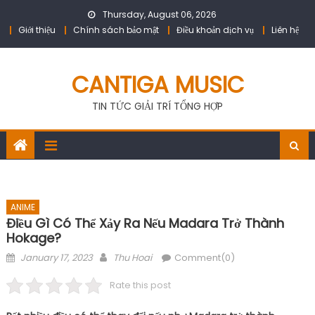
Skip
Thursday, August 06, 2026
to
Giới thiệu
Chính sách bảo mật
Điều khoản dịch vụ
Liên hệ
content
CANTIGA MUSIC
TIN TỨC GIẢI TRÍ TỔNG HỢP
ANIME
Điều Gì Có Thể Xảy Ra Nếu Madara Trở Thành
Hokage?
Posted
Author
January 17, 2023
Thu Hoai
Comment(0)
on
Rate this post