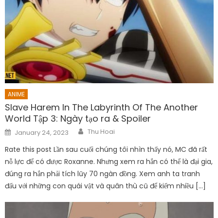
ANIME
Slave Harem In The Labyrinth Of The Another
World Tập 3: Ngày tạo ra & Spoiler
Author
Posted
Thu Hoai
January 24, 2023
on
Rate this post Lần sau cuối chúng tôi nhìn thấy nó, MC đã rất
nỗ lực để có được Roxanne. Nhưng xem ra hắn có thể là đại gia,
đúng ra hắn phải tích lũy 70 ngàn đồng. Xem anh ta tranh
đấu với những con quái vật và quân thù cũ để kiếm nhiều […]