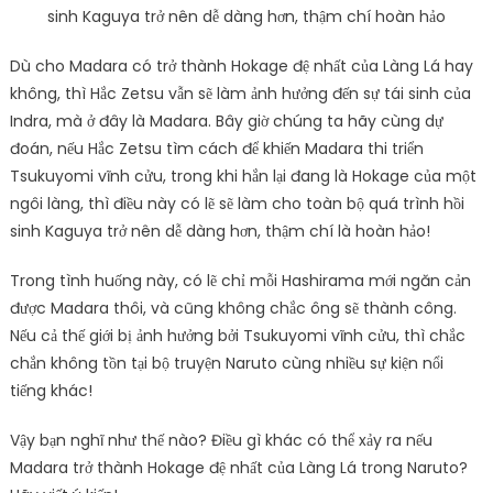
sinh Kaguya trở nên dễ dàng hơn, thậm chí hoàn hảo
Dù cho Madara có trở thành Hokage đệ nhất của Làng Lá hay
không, thì Hắc Zetsu vẫn sẽ làm ảnh hưởng đến sự tái sinh của
Indra, mà ở đây là Madara. Bây giờ chúng ta hãy cùng dự
đoán, nếu Hắc Zetsu tìm cách để khiến Madara thi triển
Tsukuyomi vĩnh cửu, trong khi hắn lại đang là Hokage của một
ngôi làng, thì điều này có lẽ sẽ làm cho toàn bộ quá trình hồi
sinh Kaguya trở nên dễ dàng hơn, thậm chí là hoàn hảo!
Trong tình huống này, có lẽ chỉ mỗi Hashirama mới ngăn cản
được Madara thôi, và cũng không chắc ông sẽ thành công.
Nếu cả thế giới bị ảnh hưởng bởi Tsukuyomi vĩnh cửu, thì chắc
chắn không tồn tại bộ truyện Naruto cùng nhiều sự kiện nổi
tiếng khác!
Vậy bạn nghĩ như thế nào? Điều gì khác có thể xảy ra nếu
Madara trở thành Hokage đệ nhất của Làng Lá trong Naruto?