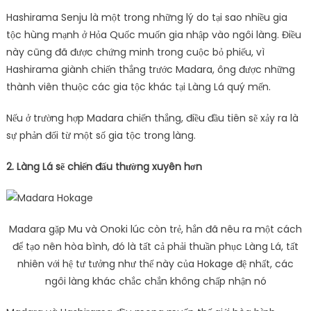
Hashirama Senju là một trong những lý do tại sao nhiều gia
tộc hùng mạnh ở Hỏa Quốc muốn gia nhập vào ngôi làng. Điều
này cũng đã được chứng minh trong cuộc bỏ phiếu, vì
Hashirama giành chiến thắng trước Madara, ông được những
thành viên thuộc các gia tộc khác tại Làng Lá quý mến.
Nếu ở trường hợp Madara chiến thắng, điều đầu tiên sẽ xảy ra là
sự phản đối từ một số gia tộc trong làng.
2. Làng Lá sẽ chiến đấu thường xuyên hơn
Madara gặp Mu và Onoki lúc còn trẻ, hắn đã nêu ra một cách
để tạo nên hòa bình, đó là tất cả phải thuần phục Làng Lá, tất
nhiên với hệ tư tưởng như thế này của Hokage đệ nhất, các
ngôi làng khác chắc chắn không chấp nhận nó