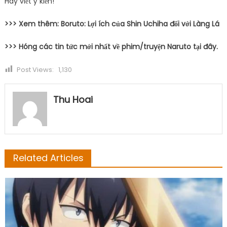
Hãy viết ý kiến!
>>> Xem thêm: Boruto: Lợi ích của Shin Uchiha đối với Làng Lá
>>> Hóng các tin tức mới nhất về phim/truyện Naruto tại đây.
Post Views:
1,130
Thu Hoai
Related Articles