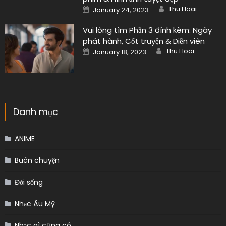
Author
Posted
Thu Hoai
January 24, 2023
on
Vui lòng tìm Phần 3 đính kèm: Ngày
phát hành, Cốt truyện & Diễn viên
Author
Posted
Thu Hoai
January 18, 2023
on
Danh mục
ANIME
Buôn chuyện
Đời sống
Nhạc Âu Mỹ
Nhạc gì cũng có