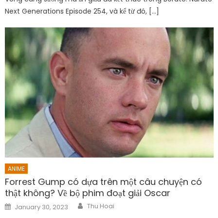
Next Generations Episode 254, và kể từ đó, […]
ANIME
Forrest Gump có dựa trên một câu chuyện có
thật không? Về bộ phim đoạt giải Oscar
Author
Posted
Thu Hoai
January 30, 2023
on