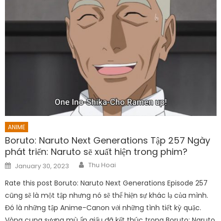
ANIME
Boruto: Naruto Next Generations Tập 257 Ngày
phát triển: Naruto sẽ xuất hiện trong phim?
Author
Posted
Thu Hoai
January 30, 2023
on
Rate this post Boruto: Naruto Next Generations Episode 257
cũng sẽ là một tập nhưng nó sẽ thể hiện sự khác lạ của mình.
Đó là những tập Anime-Canon với những tình tiết kỳ quặc.
Vòng cung sương mù ẩn giấu đã kết thúc trong Boruto: Naruto