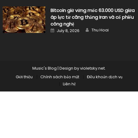
Bitcoin giữ vững mốc 63.000 USD giữa
áp lực từ căng thẳng Iran và cổ phiếu
công nghệ
Author
Posted
Thu Hoai
July 8, 2026
on
Music's Blog
|
Design by
violetsky.net
.
Giới thiệu
Chính sách bảo mật
Điều khoản dịch vụ
Liên hệ