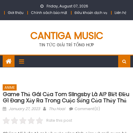
Skip
Friday, August 07, 2026
to
Giới thiệu
Chính sách bảo mật
Điều khoản dịch vụ
Liên hệ
content
CANTIGA MUSIC
TIN TỨC GIẢI TRÍ TỔNG HỢP
ANIME
Game Thủ Gái Của Tom Slingsby Là Ai? Biết Điều
Gì Đang Xảy Ra Trong Cuộc Sống Của Thủy Thủ
Posted
Author
January 27, 2023
Thu Hoai
Comment(0)
on
Rate this post