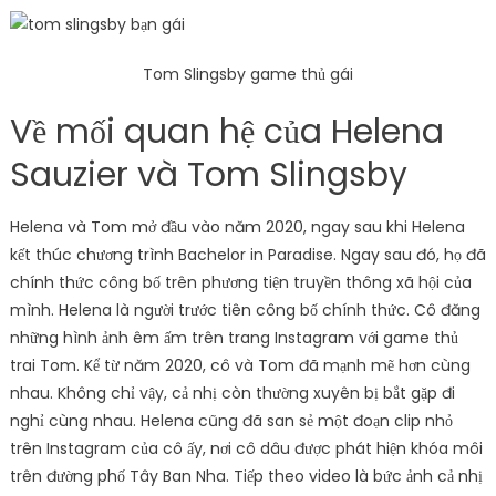
Tom Slingsby game thủ gái
Về mối quan hệ của Helena
Sauzier và Tom Slingsby
Helena và Tom mở đầu vào năm 2020, ngay sau khi Helena
kết thúc chương trình Bachelor in Paradise. Ngay sau đó, họ đã
chính thức công bố trên phương tiện truyền thông xã hội của
mình. Helena là người trước tiên công bố chính thức. Cô đăng
những hình ảnh êm ấm trên trang Instagram với game thủ
trai Tom. Kể từ năm 2020, cô và Tom đã mạnh mẽ hơn cùng
nhau. Không chỉ vậy, cả nhị còn thường xuyên bị bắt gặp đi
nghỉ cùng nhau. Helena cũng đã san sẻ một đoạn clip nhỏ
trên Instagram của cô ấy, nơi cô dâu được phát hiện khóa môi
trên đường phố Tây Ban Nha. Tiếp theo video là bức ảnh cả nhị