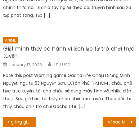
chính thức nói lời chia tay người theo dõi truyền hình sau 26
tập phát sóng. Tập […]
ANIME
Giật mình thấy có hành vi lệch lạc từ trò chơi trực
tuyến
Author
Posted
Thu Hoai
January 17, 2023
on
Rate this post Warning game Gacha Life Cháu Dương Minh
Nguyệt, ngụ tại 53 Nguyễn Sơn, Q.Tân Phú, TP.HCM , cháu phải
học trực tuyến, tôi cho cháu sử dụng máy tính với nhiều điện
thoại. Sau giờ học, tôi thấy cháu chơi trực tuyến. Theo dõi thì
thấy cháu chơi trò chơi Gacha Life. […]
Post
giảng giải về sự kết thúc của Gladiator: trận chiến sau cuối lớn
vì sao Mona và Charles Tee chia tay? Mọi thứ về cuộc chia ly bi thảm của họ!
navigation