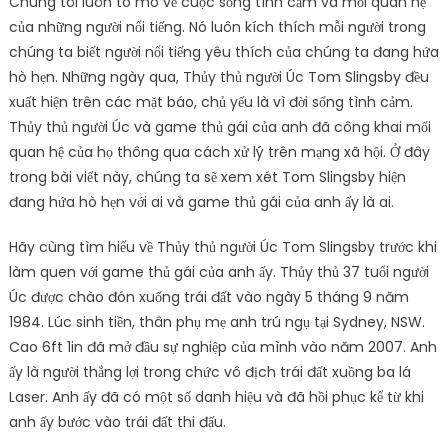
Chúng tôi luôn tò mò về cuộc sống tình cảm và mối quan hệ
của những người nổi tiếng. Nó luôn kích thích mỗi người trong
chúng ta biết người nổi tiếng yêu thích của chúng ta đang hứa
hò hẹn. Những ngày qua, Thủy thủ người Úc Tom Slingsby đều
xuất hiện trên các mặt báo, chủ yếu là vì đời sống tình cảm.
Thủy thủ người Úc và game thủ gái của anh đã công khai mối
quan hệ của họ thông qua cách xử lý trên mạng xã hội. Ở đây
trong bài viết này, chúng ta sẽ xem xét Tom Slingsby hiện
đang hứa hò hẹn với ai và game thủ gái của anh ấy là ai.
Hãy cùng tìm hiểu về Thủy thủ người Úc Tom Slingsby trước khi
làm quen với game thủ gái của anh ấy. Thủy thủ 37 tuổi người
Úc được chào đón xuống trái đất vào ngày 5 tháng 9 năm
1984. Lúc sinh tiền, thân phụ mẹ anh trú ngụ tại Sydney, NSW.
Cao 6ft 1in đã mở đầu sự nghiệp của mình vào năm 2007. Anh
ấy là người thắng lợi trong chức vô địch trái đất xuồng ba lá
Laser. Anh ấy đã có một số danh hiệu và đã hồi phục kể từ khi
anh ấy bước vào trái đất thi đấu.