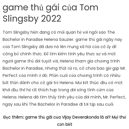
game thủ gái của Tom
Slingsby 2022
Tom Slingsby hiện đang có mối quan hệ với ngôi sao The
Bachelor in Paradise Helena Sauzier. game thủ gái ngày nay
của Tom Slingsby đã đưa nó lên mạng xã hội của cô ấy để
công bố chính thức. Để tìm kiếm tình yêu thực sự và một
người game thủ đời tuyệt vời, Helena tham gia chương trình
Bachelor in Paradise, nhưng thật rủi ro, cô chưa bao giờ gặp Mr.
Perfect của mình ở đó. Phần cuối của chương trình có nhiều
bất thần dành cho cô gái trẻ Helena. Mọi kết thúc đều có một
khởi đầu thế hệ rất thích hợp trong đời sống tình cảm của
Helena. Helena đã tìm thấy tình yêu của đời mình, Mr. Perfect,
ngay sau khi The Bachelor in Paradise đi tới tập sau cuối.
Đọc thêm: game thủ gái của Vijay Deverakonda là ai? Mọi thứ
cần biết