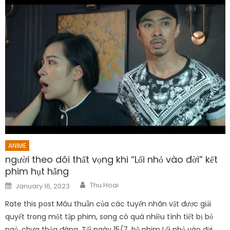
ANIME
người theo dõi thất vọng khi “Lối nhỏ vào đời” kết
phim hụt hẫng
Author
Posted
Thu Hoai
January 16, 2023
on
Rate this post Mâu thuẫn của các tuyến nhân vật được giải
quyết trong một tập phim, song có quá nhiều tình tiết bị bỏ
ngỏ, chưa thỏa đáng. Tối ngày 15/7, bộ phim Lối nhỏ vào đời