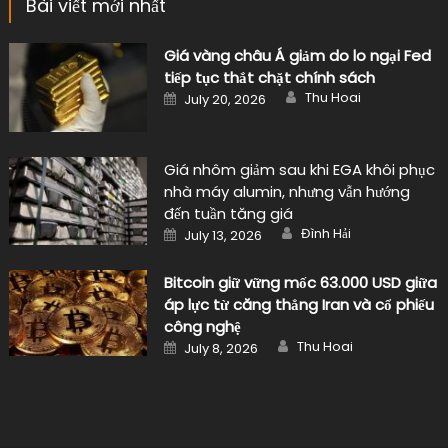
Bài viết mới nhất
Giá vàng châu Á giảm do lo ngại Fed
tiếp tục thắt chặt chính sách
Author
Posted
Thu Hoai
July 20, 2026
on
Giá nhôm giảm sau khi EGA khôi phục
nhà máy alumin, nhưng vẫn hướng
đến tuần tăng giá
Author
Posted
Đình Hải
July 13, 2026
on
Bitcoin giữ vững mốc 63.000 USD giữa
áp lực từ căng thẳng Iran và cổ phiếu
công nghệ
Author
Posted
Thu Hoai
July 8, 2026
on