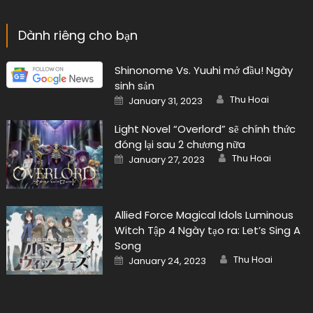
Dành riêng cho bạn
Shinonome Vs. Yuuhi mở đầu! Ngày
sinh sản
Author
Posted
Thu Hoai
January 31, 2023
on
Light Novel “Overlord” sẽ chính thức
đóng lại sau 2 chương nữa
Author
Posted
Thu Hoai
January 27, 2023
on
Allied Force Magical Idols Luminous
Witch Tập 4 Ngày tạo ra: Let’s Sing A
Song
Author
Posted
Thu Hoai
January 24, 2023
on