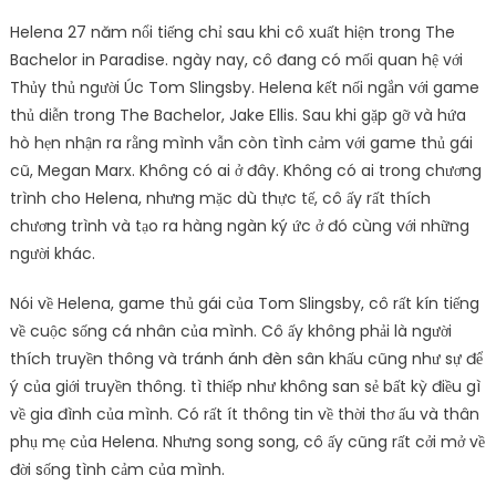
Helena 27 năm nổi tiếng chỉ sau khi cô xuất hiện trong The
Bachelor in Paradise. ngày nay, cô đang có mối quan hệ với
Thủy thủ người Úc Tom Slingsby. Helena kết nối ngắn với game
thủ diễn trong The Bachelor, Jake Ellis. Sau khi gặp gỡ và hứa
hò hẹn nhận ra rằng mình vẫn còn tình cảm với game thủ gái
cũ, Megan Marx. Không có ai ở đây. Không có ai trong chương
trình cho Helena, nhưng mặc dù thực tế, cô ấy rất thích
chương trình và tạo ra hàng ngàn ký ức ở đó cùng với những
người khác.
Nói về Helena, game thủ gái của Tom Slingsby, cô rất kín tiếng
về cuộc sống cá nhân của mình. Cô ấy không phải là người
thích truyền thông và tránh ánh đèn sân khấu cũng như sự để
ý của giới truyền thông. tì thiếp như không san sẻ bất kỳ điều gì
về gia đình của mình. Có rất ít thông tin về thời thơ ấu và thân
phụ mẹ của Helena. Nhưng song song, cô ấy cũng rất cởi mở về
đời sống tình cảm của mình.