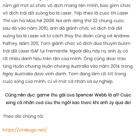
nắm giữ một số chức vô địch mang tên mình, bao gồm chức
vô địch trái đất xuồng ba lá Laser. Tiếp theo là cuộc thi Laser
Thế vận hội Mùa hè 2008. Nơi anh đứng thứ 22 chung cuộc;
sau đó vào năm 2010, anh đã giành chức vô địch trái đất
xuồng ba lá Laser với tư cách thủy thủ đoàn cùng với Andrew
Palfrey. Năm 2011, Tom giành chức vô địch đua thuyền buồm
trái đất Laser ISAF tại Fremantle. Ngoài điều này ra, anh ấy có
rất nhiều danh hiệu trên tên của mình. Ông cũng được trao
tặng Huân chương Huân chương Australia vào năm 2014 trong
Ngày Australia được vinh danh. Tom đang làm rất tốt trong
cuộc sống của mình, cả về mặt cá nhân và sự nghiệp.
Cũng nên đọc: game thủ gái của Spencer Webb là ai? Cuộc
sống cá nhân của cầu thủ ngôi sao trước khi anh ấy qua đời
Theo dõi chúng tôi:
https://otakugo.net/