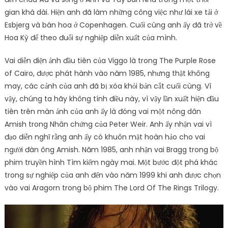
gian khá dài. Hiện anh đã làm những công việc như lái xe tải ở
Esbjerg và bán hoa ở Copenhagen. Cuối cùng anh ấy đã trở về
Hoa Kỳ để theo đuổi sự nghiệp diễn xuất của mình.
Vai diễn điện ảnh đầu tiên của Viggo là trong The Purple Rose
of Cairo, được phát hành vào năm 1985, nhưng thật không
may, các cảnh của anh đã bị xóa khỏi bản cắt cuối cùng. Vì
vậy, chúng ta hãy không tính điều này, vì vậy lần xuất hiện đầu
tiên trên màn ảnh của anh ấy là đóng vai một nông dân
Amish trong Nhân chứng của Peter Weir. Anh ấy nhận vai vì
đạo diễn nghĩ rằng anh ấy có khuôn mặt hoàn hảo cho vai
người đàn ông Amish. Năm 1985, anh nhận vai Bragg trong bộ
phim truyền hình Tìm kiếm ngày mai. Một bước đột phá khác
trong sự nghiệp của anh đến vào năm 1999 khi anh được chọn
vào vai Aragorn trong bộ phim The Lord Of The Rings Trilogy.