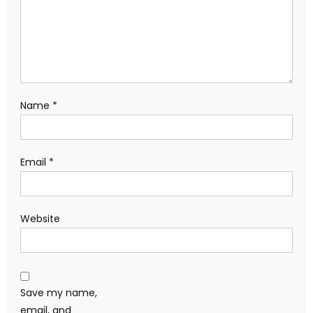
Email
*
Website
Save my name,
email, and
website in this
browser for the
next time I
comment.