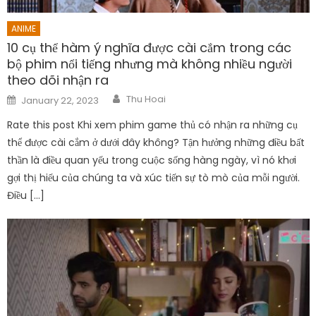
ANIME
10 cụ thể hàm ý nghĩa được cài cắm trong các
bộ phim nổi tiếng nhưng mà không nhiều người
theo dõi nhận ra
Author
Posted
Thu Hoai
January 22, 2023
on
Rate this post Khi xem phim game thủ có nhận ra những cụ
thể được cài cắm ở dưới đây không? Tận hưởng những điều bất
thần là điều quan yếu trong cuộc sống hàng ngày, vì nó khơi
gợi thị hiếu của chúng ta và xúc tiến sự tò mò của mỗi người.
Điều […]