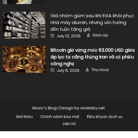
Bitcoin giữ vững mốc 63.000 USD giữa
áp lực từ căng thẳng Iran và cổ phiếu
công nghệ
Author
Posted
Thu Hoai
July 8, 2026
on
Music's Blog
|
Design by
violetsky.net
.
Giới thiệu
Chính sách bảo mật
Điều khoản dịch vụ
Liên hệ