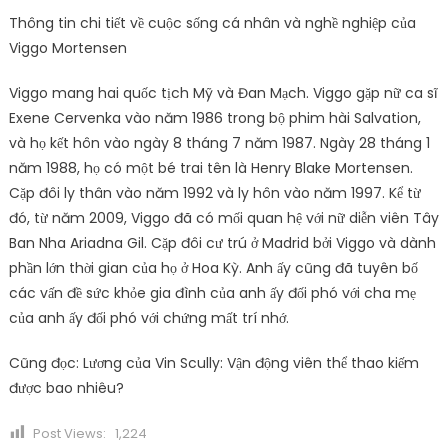
Thông tin chi tiết về cuộc sống cá nhân và nghề nghiệp của
Viggo Mortensen
Viggo mang hai quốc tịch Mỹ và Đan Mạch. Viggo gặp nữ ca sĩ
Exene Cervenka vào năm 1986 trong bộ phim hài Salvation,
và họ kết hôn vào ngày 8 tháng 7 năm 1987. Ngày 28 tháng 1
năm 1988, họ có một bé trai tên là Henry Blake Mortensen.
Cặp đôi ly thân vào năm 1992 và ly hôn vào năm 1997. Kể từ
đó, từ năm 2009, Viggo đã có mối quan hệ với nữ diễn viên Tây
Ban Nha Ariadna Gil. Cặp đôi cư trú ở Madrid bởi Viggo và dành
phần lớn thời gian của họ ở Hoa Kỳ. Anh ấy cũng đã tuyên bố
các vấn đề sức khỏe gia đình của anh ấy đối phó với cha mẹ
của anh ấy đối phó với chứng mất trí nhớ.
Cũng đọc: Lương của Vin Scully: Vận động viên thể thao kiếm
được bao nhiêu?
Post Views:
1,224