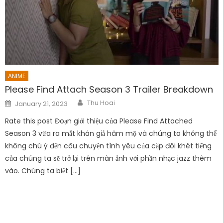
ANIME
Please Find Attach Season 3 Trailer Breakdown
Author
Posted
Thu Hoai
January 21, 2023
on
Rate this post Đoạn giới thiệu của Please Find Attached
Season 3 vừa ra mắt khán giả hâm mộ và chúng ta không thể
không chú ý đến câu chuyện tình yêu của cặp đôi khét tiếng
của chúng ta sẽ trở lại trên màn ảnh với phần nhạc jazz thêm
vào. Chúng ta biết […]