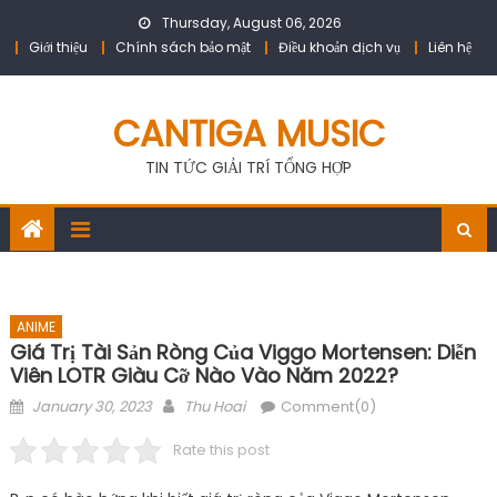
Skip
Thursday, August 06, 2026
to
Giới thiệu
Chính sách bảo mật
Điều khoản dịch vụ
Liên hệ
content
CANTIGA MUSIC
TIN TỨC GIẢI TRÍ TỔNG HỢP
ANIME
Giá Trị Tài Sản Ròng Của Viggo Mortensen: Diễn
Viên LOTR Giàu Cỡ Nào Vào Năm 2022?
Posted
Author
January 30, 2023
Thu Hoai
Comment(0)
on
Rate this post