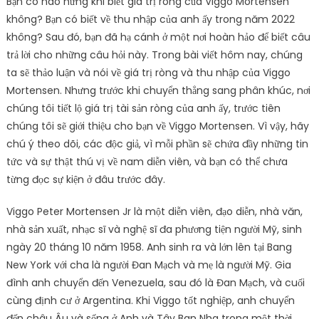
Bạn có hào hứng khi biết giá trị ròng của Viggo Mortensen
không? Bạn có biết về thu nhập của anh ấy trong năm 2022
không? Sau đó, bạn đã hạ cánh ở một nơi hoàn hảo để biết câu
trả lời cho những câu hỏi này. Trong bài viết hôm nay, chúng
ta sẽ thảo luận và nói về giá trị ròng và thu nhập của Viggo
Mortensen. Nhưng trước khi chuyển thẳng sang phân khúc, nơi
chúng tôi tiết lộ giá trị tài sản ròng của anh ấy, trước tiên
chúng tôi sẽ giới thiệu cho bạn về Viggo Mortensen. Vì vậy, hãy
chú ý theo dõi, các độc giả, vì mỗi phần sẽ chứa đầy những tin
tức và sự thật thú vị về nam diễn viên, và bạn có thể chưa
từng đọc sự kiện ở đâu trước đây.
Viggo Peter Mortensen Jr là một diễn viên, đạo diễn, nhà văn,
nhà sản xuất, nhạc sĩ và nghệ sĩ đa phương tiện người Mỹ, sinh
ngày 20 tháng 10 năm 1958. Anh sinh ra và lớn lên tại Bang
New York với cha là người Đan Mạch và mẹ là người Mỹ. Gia
đình anh chuyển đến Venezuela, sau đó là Đan Mạch, và cuối
cùng định cư ở Argentina. Khi Viggo tốt nghiệp, anh chuyển
đến châu Âu và sống ở Anh và Tây Ban Nha trong một thời