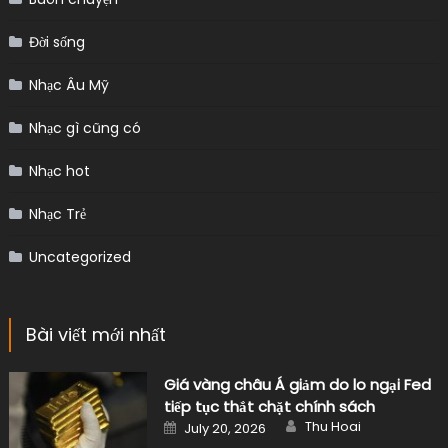
Nhạc hot
Nhạc Trẻ
Uncategorized
Bài viết mới nhất
Giá vàng châu Á giảm do lo ngại Fed
tiếp tục thắt chặt chính sách
Author
Posted
Thu Hoai
July 20, 2026
on
Giá nhôm giảm sau khi EGA khôi phục
nhà máy alumin, nhưng vẫn hướng
đến tuần tăng giá
Author
Posted
Đình Hải
July 13, 2026
on