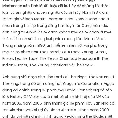
Mortensen ước tính là 40 triệu đô la.
Hãy để chúng tôi thảo
luận về sự nghiệp chuyên nghiệp của anh ấy. Năm 1987, anh
tham gia vở kịch Martin Sherman ‘Bent’ xoay quanh các tù
nhân trong trại tập trung đồng tính luyến ái. Cùng năm đó,
anh cũng xuất hiện với tư cách khách mời với tư cách là một
thám tử cảnh sát trong loạt phim mang tên ‘Miami Vice’.
Trong những năm 1990, anh nổi lên như một vai phụ trong
một số bộ phim như The Portrait Of A Lady, Young Guns II,
Prison, Leatherface, The Texas Chainsaw Massacre III, The
Indian Runner, The Young American và The Crew.
Anh cũng viết nhạc cho The Lord Of The Rings: The Return Of
The King, trong đó anh cũng hát Aragorn’s Coronation. Viggo
đóng vai chính trong bộ phim của David Cronenberg có tên
là A History Of Violence, là một bộ phim kinh dị của Mỹ vào
năm 2005. Năm 2006, anh tham gia bộ phim Tây Ban Nha có
tên Alatriste với vai Đại úy Diego Alatriste. Trong năm 2009,
anh đã thể hiện chính mình trong Reclaiming the Blade, một