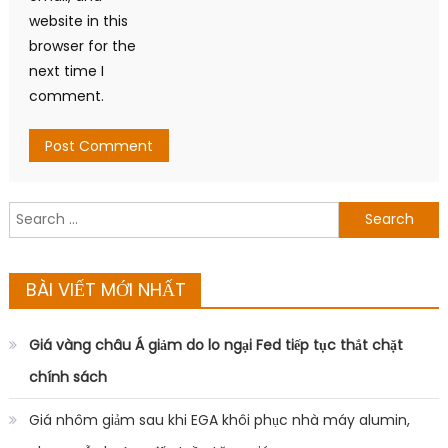
Search
for:
BÀI VIẾT MỚI NHẤT
Giá vàng châu Á giảm do lo ngại Fed tiếp tục thắt chặt
chính sách
Giá nhôm giảm sau khi EGA khôi phục nhà máy alumin,
nhưng vẫn hướng đến tuần tăng giá
Bitcoin giữ vững mốc 63.000 USD giữa áp lực từ căng thẳng
Iran và cổ phiếu công nghệ
Giá dầu giảm nhẹ sau khi OPEC+ tăng mục tiêu sản lượng
từ tháng 8