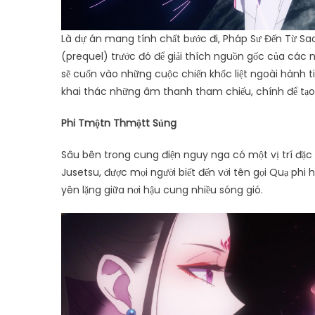
Là dự án mang tính chất bước đi, Pháp Sư Đến Từ Sao 
(prequel) trước đó để giải thích nguồn gốc của các 
sẽ cuốn vào những cuộc chiến khốc liệt ngoài hành ti
khai thác những âm thanh tham chiếu, chính để tạo 
Phi T
một
n Th
một
t S
ủ
ng
Sâu bên trong cung điện nguy nga có một vị trí đặc 
Jusetsu, được mọi người biết đến với tên gọi Quạ phi h
yên lặng giữa nơi hậu cung nhiều sóng gió.