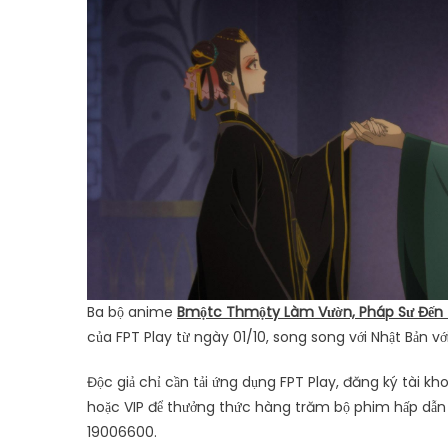
Ba bộ anime
B
một
c Th
một
y Làm Vư
ờ
n, Pháp Sư Đ
ế
n
của FPT Play từ ngày 01/10, song song với Nhật Bản với
Độc giả chỉ cần tải ứng dụng FPT Play, đăng ký tài kh
hoặc VIP để thưởng thức hàng trăm bộ phim hấp dẫn mọi
19006600.