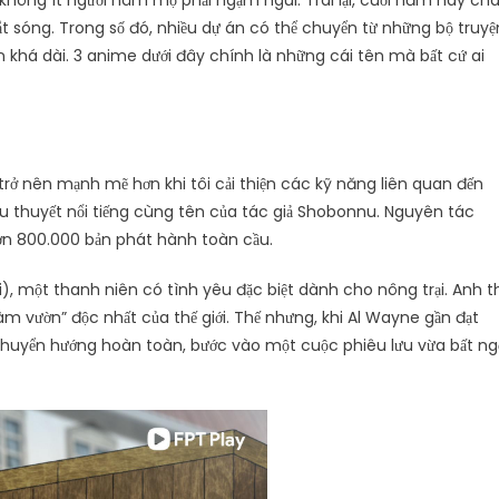
không ít người hâm mộ phải ngậm ngùi. Trái lại, cuối năm nay ch
ắt sóng. Trong số đó, nhiều dự án có thể chuyển từ những bộ truyệ
an khá dài. 3 anime dưới đây chính là những cái tên mà bất cứ ai
rở nên mạnh mẽ hơn khi tôi cải thiện các kỹ năng liên quan đến
ểu thuyết nổi tiếng cùng tên của tác giả Shobonnu. Nguyên tác
hơn 800.000 bản phát hành toàn cầu.
, một thanh niên có tình yêu đặc biệt dành cho nông trại. Anh t
làm vườn” độc nhất của thế giới. Thế nhưng, khi Al Wayne gần đạt
h chuyển hướng hoàn toàn, bước vào một cuộc phiêu lưu vừa bất ng