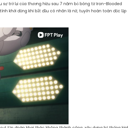
sự trở lại của thương hiệu sau 7 năm bỏ bóng từ Iron-Blooded
ính khởi động khi bắt đầu có nhân là nữ, tuyến hoàn toàn độc lập
ng loạt tập đoàn khai thác không thành công, xây dựng hệ thống kin