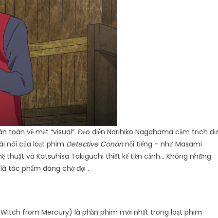
àn toàn về mặt “visual”. Đạo diễn Norihiko Nagahama cầm trịch dự
ái nôi của loạt phim
Detecti
ve Conan
nổi tiếng – như Masami
hệ thuật và Katsuhisa Takiguchi thiết kế tiền cảnh… Không những
 là tác phẩm đáng chờ đợi .
Witch from Mercury) là phần phim mới nhất trong loạt phim