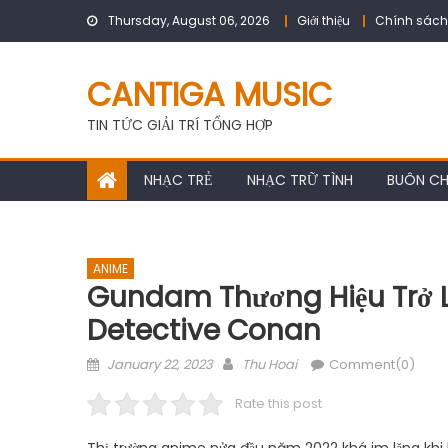
Skip
Thursday, August 06, 2026
Giới thiệu
Chính sách
to
content
CANTIGA MUSIC
TIN TỨC GIẢI TRÍ TỔNG HỢP
NHẠC TRẺ
NHẠC TRỮ TÌNH
BUÔN C
ANIME
Gundam Thương Hiệu Trở Lạ
Detective Conan
Posted
Author
January 22, 2023
Thu Hoai
Comment(0)
on
Rate this post