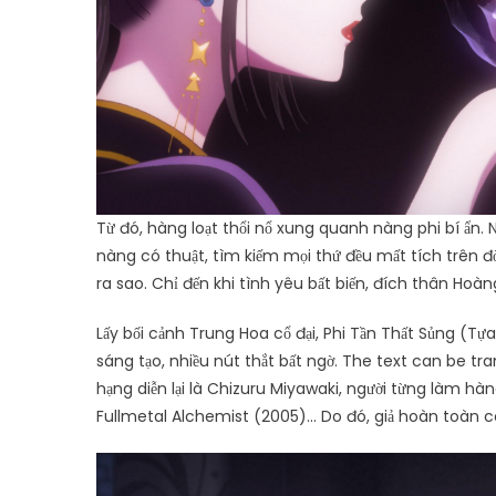
Từ đó, hàng loạt thổi nổ xung quanh nàng phi bí ẩn. 
nàng có thuật, tìm kiếm mọi thứ đều mất tích trên đờ
ra sao. Chỉ đến khi tình yêu bất biến, đích thân Hoàn
Lấy bối cảnh Trung Hoa cổ đại, Phi Tần Thất Sủng (Tự
sáng tạo, nhiều nút thắt bất ngờ. The text can be tr
hạng diễn lại là Chizuru Miyawaki, người từng làm h
Fullmetal Alchemist (2005)… Do đó, giả hoàn toàn c