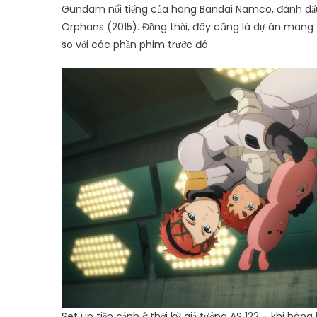
Gundam nổi tiếng của hãng Bandai Namco, đánh dấu 
Orphans (2015). Đồng thời, đây cũng là dự án mang t
so với các phần phim trước đó.
Set up tiền cảnh ở thời kỳ giả tưởng AS 122 – khi hà