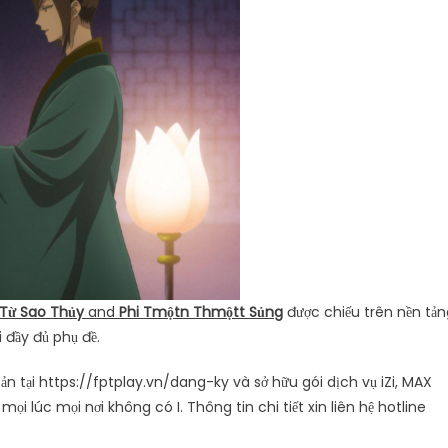
 T
ừ
Sao Th
ủ
y
and
Phi T
một
n Th
một
t S
ủ
ng
được chiếu trên nền tản
 đầy đủ phụ đề.
oản tại https://fptplay.vn/dang-ky và sở hữu gói dịch vụ iZi, MAX
 lúc mọi nơi không có I. Thông tin chi tiết xin liên hệ hotline