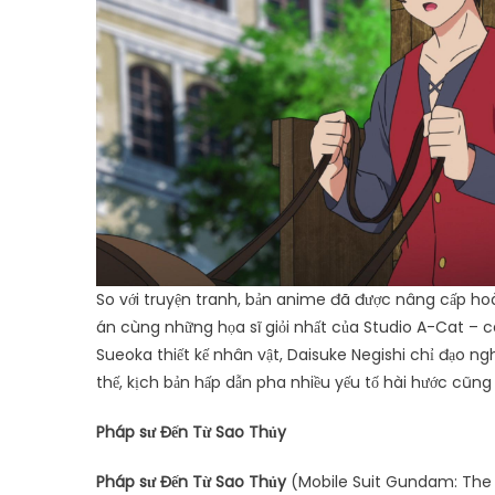
So với truyện tranh, bản anime đã được nâng cấp ho
án cùng những họa sĩ giỏi nhất của Studio A-Cat – c
Sueoka thiết kế nhân vật, Daisuke Negishi chỉ đạo ng
thế, kịch bản hấp dẫn pha nhiều yếu tố hài hước cũng
Pháp sư Đ
ế
n T
ừ
Sao Th
ủ
y
Pháp sư Đ
ế
n T
ừ
Sao Th
ủ
y
(Mobile Suit Gundam: The 