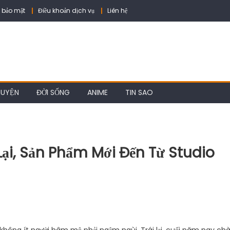
 bảo mật
Điều khoản dịch vụ
Liên hệ
HUYỆN
ĐỜI SỐNG
ANIME
TIN SAO
i, Sản Phẩm Mới Đến Từ Studio