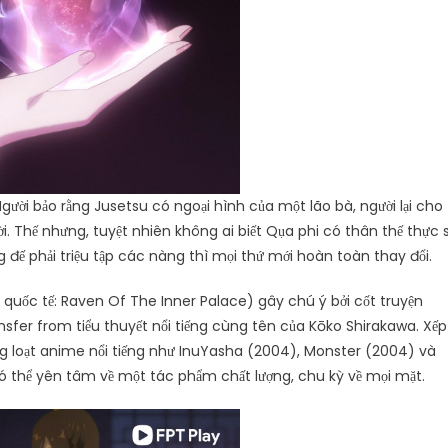
Người bảo rằng Jusetsu có ngoại hình của một lão bà, người lại cho
i. Thế nhưng, tuyệt nhiên không ai biết Qụa phi có thân thế thực 
g đế phải triệu tập các nàng thì mọi thứ mới hoàn toàn thay đổi.
a quốc tế: Raven Of The Inner Palace) gây chú ý bởi cốt truyện
ansfer from tiểu thuyết nổi tiếng cùng tên của Kōko Shirakawa. Xếp
àng loạt anime nổi tiếng như InuYasha (2004), Monster (2004) và
ó thể yên tâm về một tác phẩm chất lượng, chu kỳ về mọi mặt.