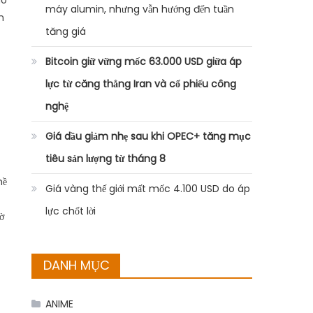
ào
máy alumin, nhưng vẫn hướng đến tuần
n
tăng giá
Bitcoin giữ vững mốc 63.000 USD giữa áp
lực từ căng thẳng Iran và cổ phiếu công
nghệ
Giá dầu giảm nhẹ sau khi OPEC+ tăng mục
tiêu sản lượng từ tháng 8
hề
Giá vàng thế giới mất mốc 4.100 USD do áp
lực chốt lời
ờ
DANH MỤC
ANIME