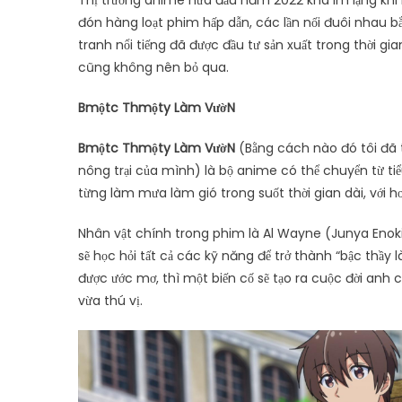
Thị trường anime nửa đầu năm 2022 khá im lặng khi 
đón hàng loạt phim hấp dẫn, các lần nối đuôi nhau b
tranh nổi tiếng đã được đầu tư sản xuất trong thời gi
cũng không nên bỏ qua.
B
một
c Th
một
y Làm Vư
ờ
N
B
một
c Th
một
y Làm Vư
ờ
N
(Bằng cách nào đó tôi đã t
nông trại của mình) là bộ anime có thể chuyển từ ti
từng làm mưa làm gió trong suốt thời gian dài, với 
Nhân vật chính trong phim là Al Wayne (Junya Enoki)
sẽ học hỏi tất cả các kỹ năng để trở thành “bậc thầy 
được ước mơ, thì một biến cố sẽ tạo ra cuộc đời an
vừa thú vị.