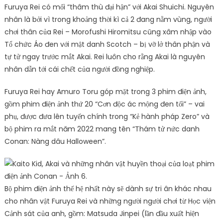
Furuya Rei có mối “thâm thù đại hận” với Akai Shuichi. Nguyên
nhân là bởi vì trong khoảng thời kì cả 2 đang nằm vùng, người
chơi thân của Rei – Morofushi Hiromitsu cũng xâm nhập vào
Tổ chức Áo đen với mật danh Scotch – bị vỡ lở thân phận và
tự tử ngay trước mắt Akai. Rei luôn cho rằng Akai là nguyên
nhân dẫn tới cái chết của người đồng nghiệp.
Furuya Rei hay Amuro Toru góp mặt trong 3 phim điện ảnh,
gồm phim điện ảnh thứ 20 “Cơn độc ác mộng đen tối” – vai
phụ, được đưa lên tuyến chính trong “Kẻ hành pháp Zero” và
bộ phim ra mắt năm 2022 mang tên “Thám tử nức danh
Conan: Nàng dâu Halloween”.
Bộ phim điện ảnh thế hệ nhất này sẽ dành sự tri ân khác nhau
cho nhân vật Furuya Rei và những người người chơi từ Học viện
Cảnh sát của anh, gồm: Matsuda Jinpei (lần đầu xuất hiện