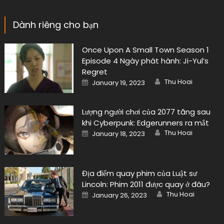
Dành riêng cho bạn
Once Upon A Small Town Season 1
Episode 4 Ngày phát hành: Ji-Yul’s
Regret
Author
Posted
Thu Hoai
January 19, 2023
on
Lượng người chơi của 2077 tăng sau
khi Cyberpunk: Edgerunners ra mắt
Author
Posted
Thu Hoai
January 18, 2023
on
Địa điểm quay phim của Luật sư
Lincoln: Phim 2011 được quay ở đâu?
Author
Posted
Thu Hoai
January 26, 2023
on