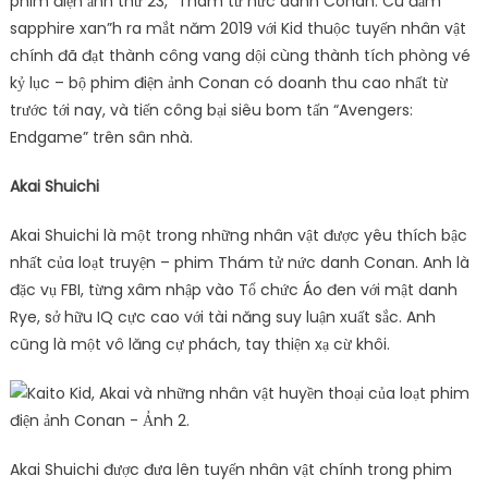
phim điện ảnh thứ 23, “Thám tử nức danh Conan: Cú đấm
sapphire xan”h ra mắt năm 2019 với Kid thuộc tuyến nhân vật
chính đã đạt thành công vang dội cùng thành tích phòng vé
kỷ lục – bộ phim điện ảnh Conan có doanh thu cao nhất từ
trước tới nay, và tiến công bại siêu bom tấn “Avengers:
Endgame” trên sân nhà.
Akai Shuichi
Akai Shuichi là một trong những nhân vật được yêu thích bậc
nhất của loạt truyện – phim Thám tử nức danh Conan. Anh là
đặc vụ FBI, từng xâm nhập vào Tổ chức Áo đen với mật danh
Rye, sở hữu IQ cực cao với tài năng suy luận xuất sắc. Anh
cũng là một vô lăng cự phách, tay thiện xạ cừ khôi.
Akai Shuichi được đưa lên tuyến nhân vật chính trong phim