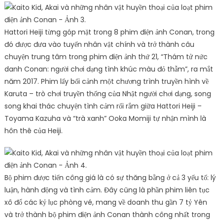
Hattori Heiji từng góp mặt trong 8 phim điện ảnh Conan, trong
đó được đưa vào tuyến nhân vật chính và trở thành câu
chuyện trung tâm trong phim điện ảnh thứ 21, “Thám tử nức
danh Conan: người chơi dạng tình khúc màu đỏ thẫm”, ra mắt
năm 2017. Phim lấy bối cảnh một chương trình truyền hình về
Karuta – trò chơi truyền thống của Nhật người chơi dạng, song
song khai thác chuyện tình cảm rối rắm giữa Hattori Heiji –
Toyama Kazuha và “trà xanh” Ooka Momiji tự nhận mình là
hôn thê của Heiji.
Bộ phim được tiến công giá là có sự thăng bằng ở cả 3 yếu tố: lý
luận, hành động và tình cảm. Đây cũng là phần phim liên tục
xô đổ các kỷ lục phòng vé, mang về doanh thu gần 7 tỷ Yên
và trở thành bộ phim điện ảnh Conan thành công nhất trong