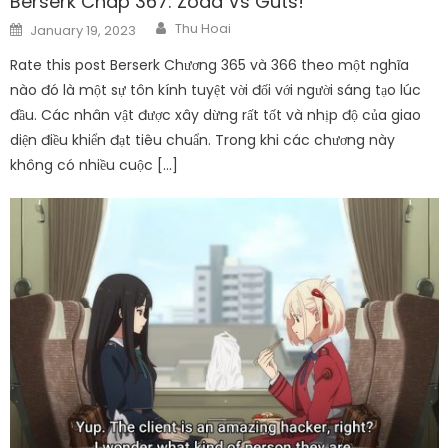
Berserk Chap 367: Zodd Vs Guts!
Author
Posted
Thu Hoai
January 19, 2023
on
Rate this post Berserk Chương 365 và 366 theo một nghĩa
nào đó là một sự tôn kính tuyệt vời đối với người sáng tạo lúc
đầu. Các nhân vật được xây dừng rất tốt và nhịp độ của giao
diện điều khiển đạt tiêu chuẩn. Trong khi các chương này
không có nhiều cuộc […]