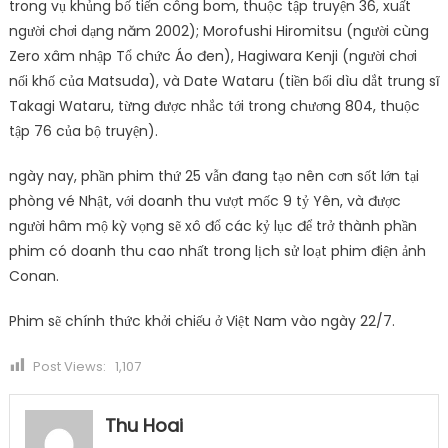
trong vụ khủng bố tiến công bom, thuộc tập truyện 36, xuất
người chơi dạng năm 2002); Morofushi Hiromitsu (người cùng
Zero xâm nhập Tổ chức Áo đen), Hagiwara Kenji (người chơi
nối khố của Matsuda), và Date Wataru (tiền bối dìu dắt trung sĩ
Takagi Wataru, từng được nhắc tới trong chương 804, thuộc
tập 76 của bộ truyện).
ngày nay, phần phim thứ 25 vẫn đang tạo nên cơn sốt lớn tại
phòng vé Nhật, với doanh thu vượt mốc 9 tỷ Yên, và được
người hâm mộ kỳ vọng sẽ xô đổ các kỷ lục để trở thành phần
phim có doanh thu cao nhất trong lịch sử loạt phim điện ảnh
Conan.
Phim sẽ chính thức khởi chiếu ở Việt Nam vào ngày 22/7.
Post Views:
1,107
Thu Hoai