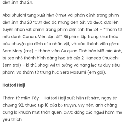
điện ảnh thứ 24.
Akai Shuichi từng xuất hiện ở một vài phân cảnh trong phim
điện ảnh thứ 20 “Cơn độc ác mộng đen tối”, và được đưa lên
tuyến nhân vật chính trong phim điện ảnh thứ 24 – “Thám tử
nức danh Conan: Viên đạn đỏ”. Bộ phim tập trung khai thác
câu chuyện gia đình của nhân vật, với các thành viên gồm:
Sera Mary (mẹ) – thành viên Cơ quan Tình báo MI6 của Anh,
bị teo nhỏ thành hình dáng học trò cấp 2; Haneda Shukichi
(em trai) – kì thủ Shogi với trí tưởng và năng lực tư duy siêu
phàm; và thám tử trung học Sera Masumi (em gái).
Hattori Heiji
Thám tử miền Tây – Hattori Heiji xuất hiện rất sớm, ngay từ
chương 92, thuộc tập 10 của bộ truyện. Vậy nên, anh chàng
cũng là khuôn mặt thân quen, được đông đảo người hâm mộ
yêu thích.