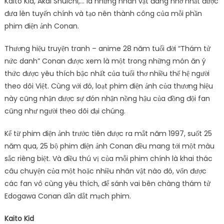
Kaito Kid, Akai Shuichi,… là những nhân vật đáng nhớ nhất được
đưa lên tuyến chính và tạo nên thành công của mỗi phần
phim điện ảnh Conan.
Thương hiệu truyện tranh – anime 28 năm tuổi đời “Thám tử
nức danh” Conan được xem là một trong những món ăn ý
thức được yêu thích bậc nhất của tuổi thơ nhiều thế hệ người
theo dõi Việt. Cùng với đó, loạt phim điện ảnh của thương hiệu
này cũng nhận được sự đón nhận nồng hậu của đồng đội fan
cũng như người theo dõi đại chúng.
Kể từ phim điện ảnh trước tiên được ra mắt năm 1997, suốt 25
năm qua, 25 bộ phim điện ảnh Conan đều mang tới một màu
sắc riêng biệt. Và điều thú vị của mỗi phim chính là khai thác
câu chuyện của một hoặc nhiều nhân vật nào đó, vốn được
các fan vô cùng yêu thích, để sánh vai bên chàng thám tử
Edogawa Conan dẫn dắt mạch phim.
Kaito Kid