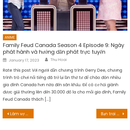
ANIME
Family Feud Canada Season 4 Episode 9: Ngày
phát hành và hướng dẫn phát trực tuyến
Author
Posted
Thu Hoai
January 17, 2023
on
Rate this post Với người dẫn chương trình Gerry Dee, chương
trình trò chơi nổi tiếng đã trở lại lần thứ tư để chào đón nhiều
gia đình Canada hơn nữa đến sân khấu. Để có cơ hội giành
được giải thưởng lên đến 30.000 đô la cho mỗi gia đình, Family
Feud Canada thách […]
Post
Làm vợ Tuấn “nháy” trong “Đấu trí” chẳng bằng làm ô sin
Bạn trai của TJ Osborne là ai? Mối quan hệ nổi tiếng với Abi Ventura
navigation