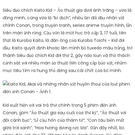
Siêu đạo chích Kaito Kid – Ảo thuật gia dưới ánh trăng – vừa là
đồng minh, cũng vừa là “kẻ địch”, nhiều lần đối đầu nhân vật
chính Conan, trong truyện tranh, series anime truyền hình, lẫn
trên màn ảnh rộng. Cậu vốn là một học trò cấp 3, 17 tuổi, tên
thật là Kuroba Kaito, là đàn ông của Kuroba Toichi – Kid đời
đầu. Kaito quyết định khoác lên mình bộ tuxedo màu trắng, trở
thành Siêu đạo chích Kid đời thứ 2, gây náo loạn và thử thách
cảnh sát với nhiều màn ảo thuật tiến công cắp bảo vật, nhằm
mục tiêu tìm ra hung thủ đứng sau cái chết của bố mình.
Kid xuất hiện với vai trò thứ chính trong 5 phim điện ảnh
Conan, gồm “Ảo thuật gia sau cuối của thế kỷ”, “Ảo thuật với
đôi cánh bạc”; “Lễ cầu hôn của thám tử”; “Con tàu biến mất
giữa trời xanh”; “Hoa hướng dương rực lửa”. Gần đây nhất, bộ