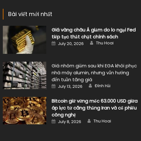
Bài viết mới nhất
Giá vàng châu Á giảm do lo ngại Fed
tiếp tục thắt chặt chính sách
Author
Posted
Thu Hoai
July 20, 2026
on
Giá nhôm giảm sau khi EGA khôi phục
nhà máy alumin, nhưng vẫn hướng
đến tuần tăng giá
Author
Posted
Đình Hải
July 13, 2026
on
Bitcoin giữ vững mốc 63.000 USD giữa
áp lực từ căng thẳng Iran và cổ phiếu
công nghệ
Author
Posted
Thu Hoai
July 8, 2026
on