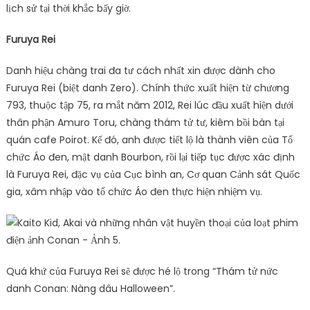
lịch sử tại thời khắc bấy giờ.
Furuya Rei
Danh hiệu chàng trai đa tư cách nhất xin được dành cho
Furuya Rei (biệt danh Zero). Chính thức xuất hiện từ chương
793, thuộc tập 75, ra mắt năm 2012, Rei lúc đầu xuất hiện dưới
thân phận Amuro Toru, chàng thám tử tư, kiêm bồi bàn tại
quán cafe Poirot. Kế đó, anh được tiết lộ là thành viên của Tổ
chức Áo đen, mật danh Bourbon, rồi lại tiếp tục được xác định
là Furuya Rei, đặc vụ của Cục bình an, Cơ quan Cảnh sát Quốc
gia, xâm nhập vào tổ chức Áo đen thực hiện nhiệm vụ.
Quá khứ của Furuya Rei sẽ được hé lộ trong “Thám tử nức
danh Conan: Nàng dâu Halloween”.