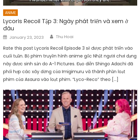
ANIME
Lycoris Recoil Tập 3: Ngày phát triển và xem ở
đâu
Author
Posted
Thu Hoai
January 23, 2023
on
Rate this post Lycoris Recoil Episode 3 sẽ được phát triển vào
cuối tuần. Bộ phim truyền hình anime gốc Nhật người chơi dạng
này được sinh sản do A-1 Pictures. Đạo diễn Shingo Adachi đã
phối hợp các xây dừng của Imigimuru và thành phần loạt
phim của Asaura vào loạt phim. “Lyco-Reco” theo […]