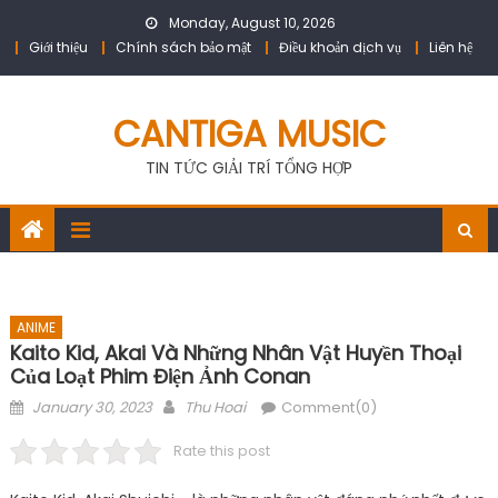
Skip
Monday, August 10, 2026
to
Giới thiệu
Chính sách bảo mật
Điều khoản dịch vụ
Liên hệ
content
CANTIGA MUSIC
TIN TỨC GIẢI TRÍ TỔNG HỢP
ANIME
Kaito Kid, Akai Và Những Nhân Vật Huyền Thoại
Của Loạt Phim Điện Ảnh Conan
Posted
Author
January 30, 2023
Thu Hoai
Comment(0)
on
Rate this post