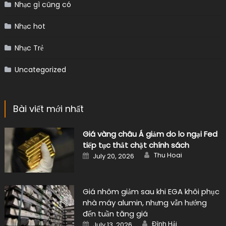
Nhạc gì cũng có
Nhạc hot
Nhạc Trẻ
Uncategorized
Bài viết mới nhất
Giá vàng châu Á giảm do lo ngại Fed
tiếp tục thắt chặt chính sách
Author
Posted
Thu Hoai
July 20, 2026
on
Giá nhôm giảm sau khi EGA khôi phục
nhà máy alumin, nhưng vẫn hướng
đến tuần tăng giá
Author
Posted
Đình Hải
July 13, 2026