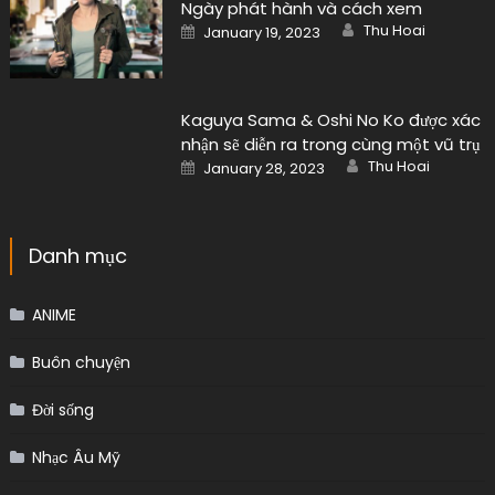
Ngày phát hành và cách xem
Author
Posted
Thu Hoai
January 19, 2023
on
Kaguya Sama & Oshi No Ko được xác
nhận sẽ diễn ra trong cùng một vũ trụ
Author
Posted
Thu Hoai
January 28, 2023
on
Danh mục
ANIME
Buôn chuyện
Đời sống
Nhạc Âu Mỹ