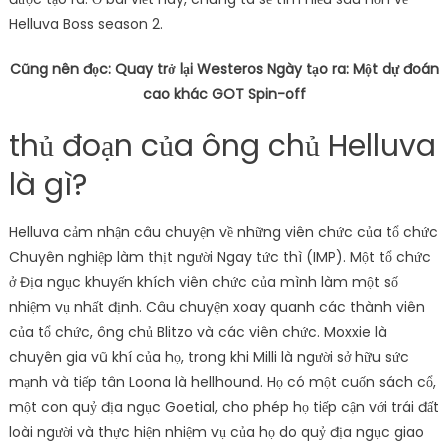
Helluva Boss season 2.
Cũng nên đọc: Quay trở lại Westeros Ngày tạo ra: Một dự đoán
cao khác GOT Spin-off
thủ đoạn của ông chủ Helluva
là gì?
Helluva cảm nhận câu chuyện về những viên chức của tổ chức
Chuyên nghiệp làm thịt người Ngay tức thì (IMP). Một tổ chức
ở Địa ngục khuyến khích viên chức của mình làm một số
nhiệm vụ nhất định. Câu chuyện xoay quanh các thành viên
của tổ chức, ông chủ Blitzo và các viên chức. Moxxie là
chuyên gia vũ khí của họ, trong khi Milli là người sở hữu sức
mạnh và tiếp tân Loona là hellhound. Họ có một cuốn sách cổ,
một con quỷ địa ngục Goetial, cho phép họ tiếp cận với trái đất
loài người và thực hiện nhiệm vụ của họ do quỷ địa ngục giao