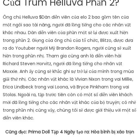
Của Trùm Helluva Phần 2?
Ông chủ Helluva
S
Dàn diễn viên của elo 2 bao gồm tên của
một ngôi sao tài năng, người đã lồng tiếng cho các nhân vật
khác nhau. Dàn diễn viên của phần một sẽ lại được xuất hiện
trong phần 2. Giọng của ông chủ của tổ chức, Blitzo, được đưa
ra do Youtuber người Mỹ Brandon Rogers, người cũng sẽ xuất
hiện trong phần nhị. Tham gia cùng anh là diễn viên hài
Richard Steven Horvitz, người đã lồng tiếng cho nhân vật
Moxxie. Anh ấy cũng sẽ khắc ghi sự trở lại của mình trong mùa
giải thứ nhị. Các nhân vật khác là Vivian Nixon trong vai Millie,
Erica Lindbeck trong vai Loona, và Bryce Pinkham trong vai
Stolas. Ngoài ra, tập trước tiên còn có một số diễn viên khách
mời đã lồng tiếng cho các nhân vật khác của bộ truyện; có nhẽ
trong phần nhị cũng vậy, chúng tôi sẽ được giới thiệu với một số
diễn viên khác.
Cũng đọc: Prima Doll Tập 4 Ngày tạo ra: Hòa bình bị xáo trộn