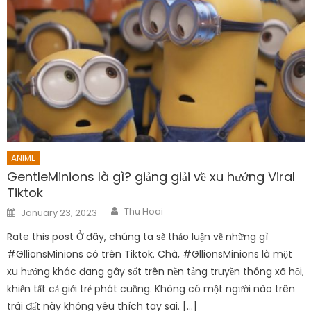
ANIME
GentleMinions là gì? giảng giải về xu hướng Viral
Tiktok
Author
Posted
Thu Hoai
January 23, 2023
on
Rate this post Ở đây, chúng ta sẽ thảo luận về những gì
#GllionsMinions có trên Tiktok. Chà, #GllionsMinions là một
xu hướng khác đang gây sốt trên nền tảng truyền thông xã hội,
khiến tất cả giới trẻ phát cuồng. Không có một người nào trên
trái đất này không yêu thích tay sai. […]