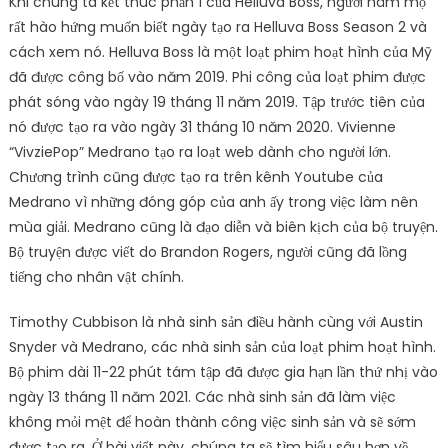
Khi chúng ta kết thúc phần 1 của Helluva Boss, người hâm mộ
rất hào hứng muốn biết ngày tạo ra Helluva Boss Season 2 và
cách xem nó. Helluva Boss là một loạt phim hoạt hình của Mỹ
đã được công bố vào năm 2019. Phi công của loạt phim được
phát sóng vào ngày 19 tháng 11 năm 2019. Tập trước tiên của
nó được tạo ra vào ngày 31 tháng 10 năm 2020. Vivienne
“VivziePop” Medrano tạo ra loạt web dành cho người lớn.
Chương trình cũng được tạo ra trên kênh Youtube của
Medrano vì những đóng góp của anh ấy trong việc làm nên
mùa giải. Medrano cũng là đạo diễn và biên kịch của bộ truyện.
Bộ truyện được viết do Brandon Rogers, người cũng đã lồng
tiếng cho nhân vật chính.
Timothy Cubbison là nhà sinh sản điều hành cùng với Austin
Snyder và Medrano, các nhà sinh sản của loạt phim hoạt hình.
Bộ phim dài 11-22 phút tám tập đã được gia hạn lần thứ nhị vào
ngày 13 tháng 11 năm 2021. Các nhà sinh sản đã làm việc
không mỏi mệt để hoàn thành công việc sinh sản và sẽ sớm
được tạo ra. Ở bài viết này, chúng ta sẽ tìm hiểu sâu hơn về