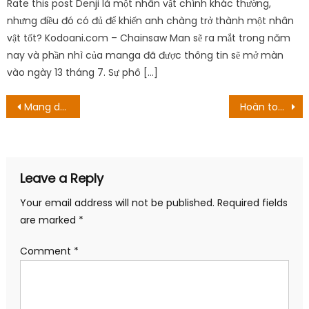
Rate this post Denji là một nhân vật chính khác thường,
nhưng điều đó có đủ để khiến anh chàng trở thành một nhân
vật tốt? Kodoani.com – Chainsaw Man sẽ ra mắt trong năm
nay và phần nhì của manga đã được thông tin sẽ mở màn
vào ngày 13 tháng 7. Sự phô […]
Post
Mang danh là loại bỏ Thất Vũ Hải nhưng Seraphim lại lấy năng lực của họ
Hoàn toàn thân đích kỵ binh phá vây!
navigation
Leave a Reply
Your email address will not be published.
Required fields
are marked
*
Comment
*