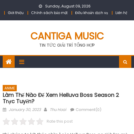
Skip
Sunday, August 09, 2026
to
Giới thiệu
Chính sách bảo mật
Điều khoản dịch vụ
Liên hệ
content
CANTIGA MUSIC
TIN TỨC GIẢI TRÍ TỔNG HỢP
ANIME
Làm Thế Nào Để Xem Helluva Boss Season 2
Trực Tuyến?
Posted
Author
January 30, 2023
Thu Hoai
Comment(0)
on
Rate this post