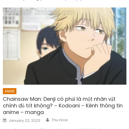
ANIME
Chainsaw Man: Denji có phải là một nhân vật
chính đủ tốt không? – Kodoani – Kênh thông tin
anime – manga
Author
Posted
Thu Hoai
January 22, 2023
on