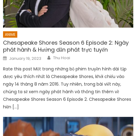
ANIME
Chesapeake Shores Season 6 Episode 2: Ngày
phát hành & Hướng dẫn phát trực tuyến
Author
Posted
Thu Hoai
January 19, 2023
on
Rate this post Một trong những bộ phim truyền hình dài tập
được yêu thích nhất là Chesapeake Shores, khởi chiếu vào
ngày 14 tháng 8 năm 2016. Tuy nhiên, trong bài viết này,
chúng ta sẽ xem ngày phát hành và thông tin thêm về
Chesapeake Shores Season 6 Episode 2. Chesapeake Shores
hiện […]