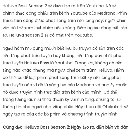
Helluva Boss Season 2 sẽ được tạo ra trên Youtube. Nó sẽ
chính thức công chiếu trên kênh Youtube của Medrano. Phần
trước tiên cũng được phát sóng trên nền tảng này; người chơi
vẫn có thể xem loạt phim nếu không. Đếm ngược đang bật; sắp
tới, Helluva season 2 sẽ có mặt trên Youtube.
Người hâm mộ cũng muốn biết liệu bộ truyện có sẵn trên các
nền tảng phát trực tuyến hay không; nền tảng duy nhất phát
trực tuyến Helluva Boss là Youtube. Trong khi, không có nền
tảng nào khác nhưng mà người chơi xem trùm Helluva. Hiếm
có thời cơ để loạt phim phát sóng trên bất kỳ nền tảng phát
trực tuyến nào vì đó là sáng tạo của Medrano và anh ấy muốn
nó được truyền hình trực tiếp trên kênh của mình. Có thể
trong tương lai, nếu thỏa thuận ký với nền tảng, chúng tôi sẽ
thông tin cho người chơi vững chắc. Hãy theo dõi Otakukart về
ngày tạo ra của các bộ phim và chương trình truyền hình.
Cũng đọc:
Helluva Boss Season 2: Ngày tạo ra, diễn biến và dàn