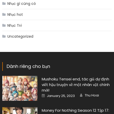
Nhạc gì cũng có
Nhạc hot
Nhạc Trẻ
Uncategorized
Dành riêng cho bạn
Mushoku Tensei end, tác giả dự định
viết hậu truyện về một nhân vật chính
mới!
Author
Posted
Thu Hoai
January 25, 2023
on
Money For Nothing Season 12 Tập 17: