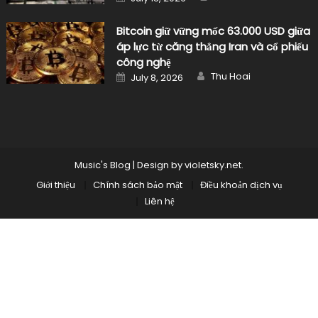
on
Bitcoin giữ vững mốc 63.000 USD giữa
áp lực từ căng thẳng Iran và cổ phiếu
công nghệ
Author
Posted
Thu Hoai
July 8, 2026
on
Music's Blog
|
Design by
violetsky.net
.
Giới thiệu
Chính sách bảo mật
Điều khoản dịch vụ
Liên hệ