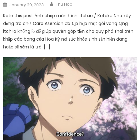
Author
Posted
Thu Hoai
January 29, 2023
on
Rate this post Ảnh chụp màn hình: itch.io / Kotaku Nhà xây
dừng trò chơi Caro Asercion đã tập hợp một gói vàng tặng
itch.io khổng lồ để giúp quyên góp tiền cho quỹ phá thai trên
khắp các bang của Hoa Kỳ nơi sức khỏe sinh sản hiện đang
hoặc sẽ sớm là trái […]