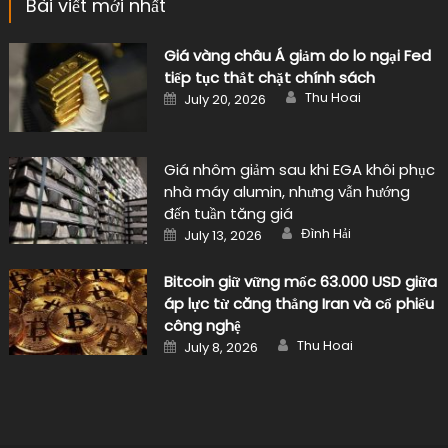
Bài viết mới nhất
Giá vàng châu Á giảm do lo ngại Fed
tiếp tục thắt chặt chính sách
Author
Posted
Thu Hoai
July 20, 2026
on
Giá nhôm giảm sau khi EGA khôi phục
nhà máy alumin, nhưng vẫn hướng
đến tuần tăng giá
Author
Posted
Đình Hải
July 13, 2026
on
Bitcoin giữ vững mốc 63.000 USD giữa
áp lực từ căng thẳng Iran và cổ phiếu
công nghệ
Author
Posted
Thu Hoai
July 8, 2026
on