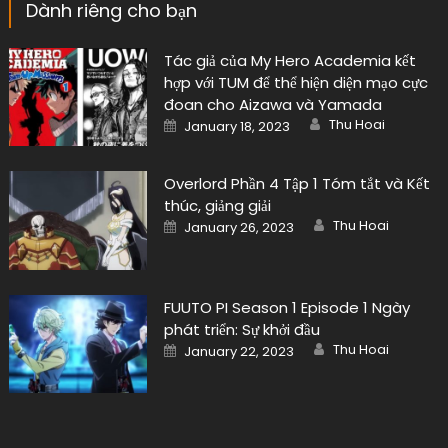
Dành riêng cho bạn
Tác giả của My Hero Academia kết
hợp với TUM để thể hiện diện mạo cực
đoan cho Aizawa và Yamada
Author
Posted
Thu Hoai
January 18, 2023
on
Overlord Phần 4 Tập 1 Tóm tắt và Kết
thúc, giảng giải
Author
Posted
Thu Hoai
January 26, 2023
on
FUUTO PI Season 1 Episode 1 Ngày
phát triển: Sự khởi đầu
Author
Posted
Thu Hoai
January 22, 2023
on