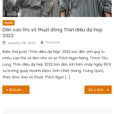
ANIME
Dàn cao thủ võ thuật đóng Thần điêu đại hiệp
2022
Author
Posted
Thu Hoai
January 29, 2023
on
Rate this post “Thần điêu đại hiệp” 2022 bản điện ảnh quy tụ
nhiều cao thủ võ lâm như võ sư Thích Ngạn Năng, Thích Tiểu
Long. Thần điêu đại hiệp 2022 bản điện ảnh bấm máy ngày 19/9
tại trường quay Hoành Điếm, tỉnh Chiết Giang, Trung Quốc,
theo Sina. Sao võ thuật Thích Ngạn […]
Post
Nhà phát triển Detective Pikachu 2 cho biết nó có thể là ‘sắp phát hành’
Rò rỉ khổng lồ Grand Theft Auto VI cho thấy lối chơi và nhân vật
navigation