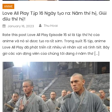
ANIME
Love All Play Tập 16 Ngày tạo ra: Năm thế hệ, Giải
đấu thế hệ!
Author
Posted
Thu Hoai
January 16, 2023
on
Rate this post Love All Play Episode 16 sẽ là tập thế hệ của
anime và nó sẽ được tạo ra rất sớm. Trong suốt 15 tập, anime
Love All Play đã phát triển rất nhiều về nhân vật và tình tiết. Bây
giờ các vận động viên của chúng tôi đang ở năm thứ […]