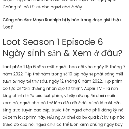
Chúng tôi có tất cả cho người chơi ở đây.
Cũng nên đọc: Maya Rudolph bị ly hôn trong đoạn giới thiệu
‘Loot’
Loot Season 1 Episode 6
Ngày sinh sản & Xem ở đâu?
Loot phần 1 tập 6
sẽ ra mắt người theo dõi vào ngày 15 tháng 7
năm 2022. Tập thứ năm trong số 10 tập này sẽ phát sóng mỗi
tuần từ nay tới thứ sáu, ngày 12 tháng 8 năm 2022. Tập phim
có tựa đề “Giải thưởng nhân đạo từ thiện”. Apple TV + là nền
tảng chính thức của loạt phim, vì vậy nếu người chơi muốn
xem nó, người chơi có thể làm điều đó ở đó. Vì nó là một nền
tảng trực tuyến cao cấp, trước tiên người chơi phải đăng ký nó
để xem loạt phim này. Nếu người chơi đã bỏ qua bất kỳ tập nào
trước đó của nó, người chơi có thể luôn xem chúng ngay bây