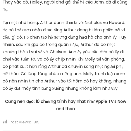
Thay vào đó, Hailey, người chơi gái thế hệ của John, đã đi cùng
họ.
Tại một nhà hàng, Arthur dành thời kì với Nicholas và Howard.
Họ có thể cảm nhận được rằng Arthur đang bị làm phiền bởi vì
điều gì đó. Họ chọn tạo hồ sơ ứng dụng hứa hò cho anh ấy. Tuy
nhiên, sau khi gặp cô trong quán rượu, Arthur đã có một
khoảng thời kì vui vẻ với Chelsea. Anh ấy yêu cầu đưa cô ấy đi
chơi vào tuần tới, và cô ấy chấp nhận. Khi Molly tới văn phòng,
cô phát xuất hiện rằng Arthur đã chuyển sang một người phụ
nữ khác. Cô lúng túng chúc mừng anh. Molly tranh luận xem
có nên nhắn tin cho Arthur vào tối hôm đó hay không, nhưng
cô ấy đặt máy tính bảng xuống nhưng không làm như vậy.
Cũng nên đọc: 10 chương trình hay nhất như Apple TV’s Now
and then
Post Views:
815