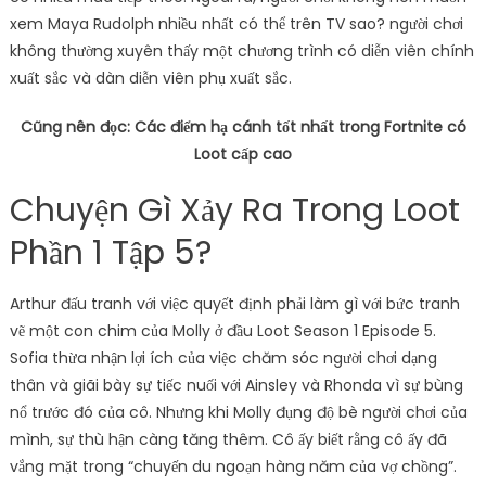
xem Maya Rudolph nhiều nhất có thể trên TV sao? người chơi
không thường xuyên thấy một chương trình có diễn viên chính
xuất sắc và dàn diễn viên phụ xuất sắc.
Cũng nên đọc: Các điểm hạ cánh tốt nhất trong Fortnite có
Loot cấp cao
Chuyện Gì Xảy Ra Trong Loot
Phần 1 Tập 5?
Arthur đấu tranh với việc quyết định phải làm gì với bức tranh
vẽ một con chim của Molly ở đầu Loot Season 1 Episode 5.
Sofia thừa nhận lợi ích của việc chăm sóc người chơi dạng
thân và giãi bày sự tiếc nuối với Ainsley và Rhonda vì sự bùng
nổ trước đó của cô. Nhưng khi Molly đụng độ bè người chơi của
mình, sự thù hận càng tăng thêm. Cô ấy biết rằng cô ấy đã
vắng mặt trong “chuyến du ngoạn hàng năm của vợ chồng”.