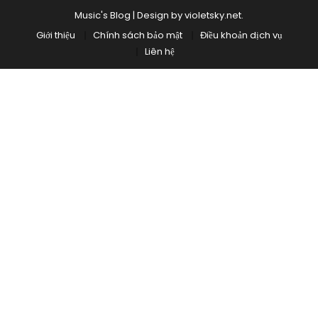
Music's Blog
|
Design by
violetsky.net
.
Giới thiệu
Chính sách bảo mật
Điều khoản dịch vụ
Liên hệ