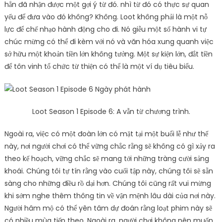
hẳn đã nhận được một gợi ý từ đó. nhì từ đó có thực sự quan
yếu để đưa vào đó không? Không. Loot không phải là một nỗ
lực để chế nhạo hành động cho đi. Nó giễu một số hành vi tự
chúc mừng có thể đi kèm với nó và văn hóa xung quanh việc
sở hữu một khoản tiền lớn không tưởng. Một sự kiện lớn, đắt tiền
để tôn vinh tổ chức từ thiện có thể là một ví dụ tiêu biểu.
Loot Season 1 Episode 6: A vẫn từ chương trình.
Ngoài ra, việc có một đoàn lớn có mặt tại một buổi lễ như thế
này, nơi người chơi có thể vững chắc rằng sẽ không có gì xảy ra
theo kế hoạch, vững chắc sẽ mang tới những tràng cười sảng
khoái. Chúng tôi tự tín rằng vào cuối tập này, chúng tôi sẽ sẵn
sàng cho những điều rồ dại hơn. Chúng tôi cũng rất vui mừng
khi sớm nghe thêm thông tin về vận mệnh lâu dài của nơi này.
Người hâm mộ có thể yên tâm dự đoán rằng loạt phim này sẽ
có nhiều mùa tiếp theo. Ngoài ra, người chơi không nên muốn