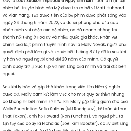
Đây là
Loot Season 1 Episode 6 Ngày sinh sản
. Loot là một loạt
phim hài truyền hình của Mỹ được tạo ra bởi vì Matt Hubbard
và Alan Yang. Tập trước tiên của bộ phim được phát sóng vào
ngày 24 tháng 6 năm 2022, và do sự phong phú của các
phân cảnh vui nhộn của bộ phim, nó đã nhanh chóng trở
thành nổi tiếng ở Hoa Kỳ và nhiều quốc gia khác. Nhân vật
chính của loạt phim truyền hình này là Molly Novak, người phải
quyết định phải làm gì với khoản bồi thường 87 tỷ đô la sau khi
ly hôn với người người chơi đời 20 năm của mình. Cô quyết
định quay trở lại xúc tiếp với nền tảng của mình và trái đất bên
ngoài.
Sau khi ly hôn và gặp khó khăn trong việc tìm kiếm ý nghĩa
cuộc đời, Molly cam kết làm việc cho một quỹ từ thiện nhưng
cô không hề biết mình sở hữu. Khi Molly gặp tổng giám đốc của
Wells Foundation Sofia Salinas (MJ Rodriguez), kế toán Arthur
(Nat Faxon), anh họ Howard (Ron Funches), và người phụ tá
tận tụy của cô ấy là Nicholas (Joel Kim Booster), cô ấy biết rằng
cuộc sống còn nhiều điều hơn tiệc du thuyền và ngày spa.