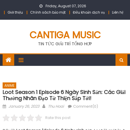
Skip
Friday, August 07, 2026
to
Giới thiệu
Chính sách bảo mật
Điều khoản dịch vụ
Liên hệ
content
CANTIGA MUSIC
TIN TỨC GIẢI TRÍ TỔNG HỢP
ANIME
Loot Season 1 Episode 6 Ngày Sinh Sản: Các Giải
Thưởng Nhân Đạo Từ Thiện Sắp Tới!
Posted
Author
January 26, 2023
Thu Hoai
Comment(0)
on
Rate this post