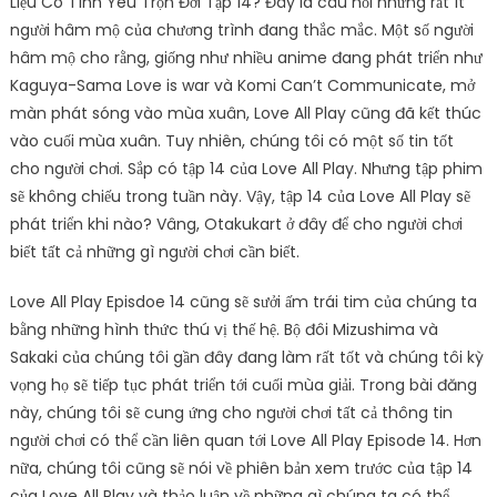
Liệu Có Tình Yêu Trọn Đời Tập 14? Đây là câu hỏi nhưng rất ít
người hâm mộ của chương trình đang thắc mắc. Một số người
hâm mộ cho rằng, giống như nhiều anime đang phát triển như
Kaguya-Sama Love is war và Komi Can’t Communicate, mở
màn phát sóng vào mùa xuân, Love All Play cũng đã kết thúc
vào cuối mùa xuân. Tuy nhiên, chúng tôi có một số tin tốt
cho người chơi. Sắp có tập 14 của Love All Play. Nhưng tập phim
sẽ không chiếu trong tuần này. Vậy, tập 14 của Love All Play sẽ
phát triển khi nào? Vâng, Otakukart ở đây để cho người chơi
biết tất cả những gì người chơi cần biết.
Love All Play Episdoe 14 cũng sẽ sưởi ấm trái tim của chúng ta
bằng những hình thức thú vị thế hệ. Bộ đôi Mizushima và
Sakaki của chúng tôi gần đây đang làm rất tốt và chúng tôi kỳ
vọng họ sẽ tiếp tục phát triển tới cuối mùa giải. Trong bài đăng
này, chúng tôi sẽ cung ứng cho người chơi tất cả thông tin
người chơi có thể cần liên quan tới Love All Play Episode 14. Hơn
nữa, chúng tôi cũng sẽ nói về phiên bản xem trước của tập 14
của Love All Play và thảo luận về những gì chúng ta có thể