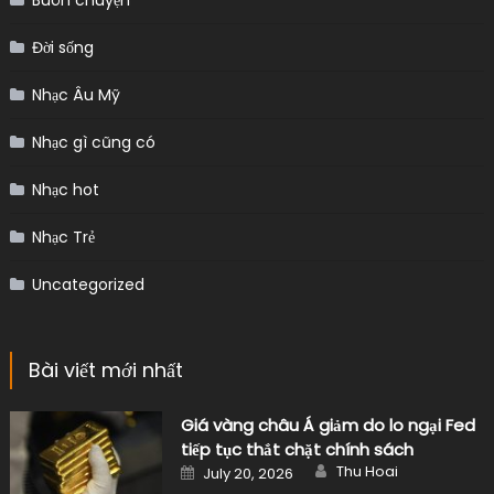
Đời sống
Nhạc Âu Mỹ
Nhạc gì cũng có
Nhạc hot
Nhạc Trẻ
Uncategorized
Bài viết mới nhất
Giá vàng châu Á giảm do lo ngại Fed
tiếp tục thắt chặt chính sách
Author
Posted
Thu Hoai
July 20, 2026
on