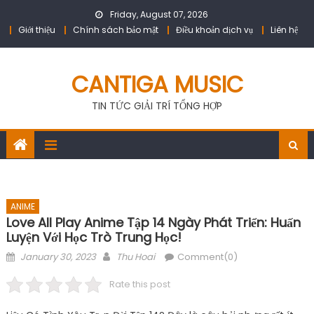
Skip
Friday, August 07, 2026
to
Giới thiệu
Chính sách bảo mật
Điều khoản dịch vụ
Liên hệ
content
CANTIGA MUSIC
TIN TỨC GIẢI TRÍ TỔNG HỢP
ANIME
Love All Play Anime Tập 14 Ngày Phát Triển: Huấn
Luyện Với Học Trò Trung Học!
Posted
Author
January 30, 2023
Thu Hoai
Comment(0)
on
Rate this post