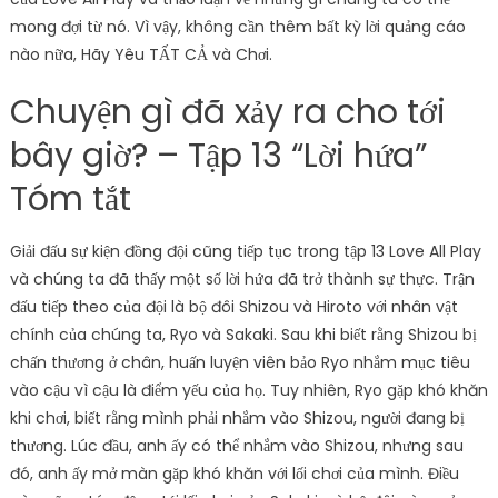
mong đợi từ nó. Vì vậy, không cần thêm bất kỳ lời quảng cáo
nào nữa, Hãy Yêu TẤT CẢ và Chơi.
Chuyện gì đã xảy ra cho tới
bây giờ? – Tập 13 “Lời hứa”
Tóm tắt
Giải đấu sự kiện đồng đội cũng tiếp tục trong tập 13 Love All Play
và chúng ta đã thấy một số lời hứa đã trở thành sự thực. Trận
đấu tiếp theo của đội là bộ đôi Shizou và Hiroto với nhân vật
chính của chúng ta, Ryo và Sakaki. Sau khi biết rằng Shizou bị
chấn thương ở chân, huấn luyện viên bảo Ryo nhắm mục tiêu
vào cậu vì cậu là điểm yếu của họ. Tuy nhiên, Ryo gặp khó khăn
khi chơi, biết rằng mình phải nhắm vào Shizou, người đang bị
thương. Lúc đầu, anh ấy có thể nhắm vào Shizou, nhưng sau
đó, anh ấy mở màn gặp khó khăn với lối chơi của mình. Điều