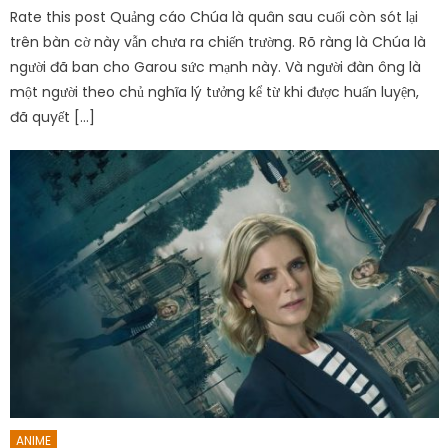
Rate this post Quảng cáo Chúa là quân sau cuối còn sót lại
trên bàn cờ này vẫn chưa ra chiến trường. Rõ ràng là Chúa là
người đã ban cho Garou sức mạnh này. Và người đàn ông là
một người theo chủ nghĩa lý tưởng kể từ khi được huấn luyện,
đã quyết […]
ANIME