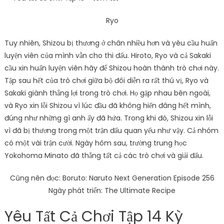
Ryo
Tuy nhiên, Shizou bị thương ở chân nhiều hơn và yêu cầu huấn
luyện viên của mình vẫn cho thi đấu. Hiroto, Ryo và cả Sakaki
cầu xin huấn luyện viên hãy để Shizou hoàn thành trò chơi này.
Tập sau hết của trò chơi giữa bộ đôi diễn ra rất thú vị, Ryo và
Sakaki giành thắng lợi trong trò chơi. Họ gặp nhau bên ngoài,
và Ryo xin lỗi Shizou vì lúc đầu đã không hiến đâng hết mình,
đúng như những gì anh ấy đã hứa. Trong khi đó, Shizou xin lỗi
vì đã bị thương trong một trận đấu quan yếu như vậy. Cả nhóm
có một vài trận cười. Ngày hôm sau, trường trung học
Yokohoma Minato đã thắng tất cả các trò chơi và giải đấu.
Cũng nên đọc: Boruto: Naruto Next Generation Episode 256
Ngày phát triển: The Ultimate Recipe
Yêu Tất Cả Chơi Tập 14 Kỳ