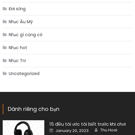
Đời sống
Nhạc Âu Mỹ
Nhạc gì cũng có
Nhạc hot
Nhạc Trẻ
Uncategorized
Dành riêng cho bạn
15 điều tôi ước tôi biết trước khi chơi
Author
Posted
Thu Hoai
January 20, 2023
on