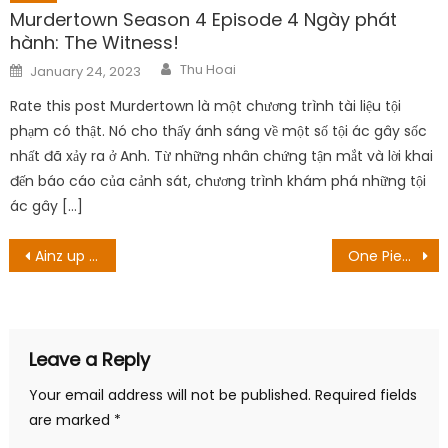
Murdertown Season 4 Episode 4 Ngày phát
hành: The Witness!
Author
Posted
Thu Hoai
January 24, 2023
on
Rate this post Murdertown là một chương trình tài liệu tội
phạm có thật. Nó cho thấy ánh sáng về một số tội ác gây sốc
nhất đã xảy ra ở Anh. Từ những nhân chứng tận mắt và lời khai
đến báo cáo của cảnh sát, chương trình khám phá những tội
ác gây […]
Post
Ainz up plan to hủy bỏ
One Piece Chương 1060 Spoiler: Giấc mơ của Luffy!
navigation
Leave a Reply
Your email address will not be published.
Required fields
are marked
*