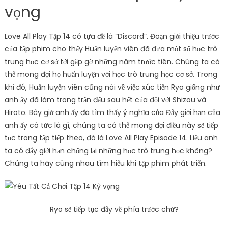
vọng
Love All Play Tập 14 có tựa đề là “Discord”. Đoạn giới thiệu trước
của tập phim cho thấy Huấn luyện viên đã đưa một số học trò
trung học cơ sở tới gặp gỡ những năm trước tiên. Chúng ta có
thể mong đợi họ huấn luyện với học trò trung học cơ sở. Trong
khi đó, Huấn luyện viên cũng nói về việc xúc tiến Ryo giống như
anh ấy đã làm trong trận đấu sau hết của đội với Shizou và
Hiroto. Bây giờ anh ấy đã tìm thấy ý nghĩa của Đẩy giới hạn của
anh ấy có tức là gì, chúng ta có thể mong đợi điều này sẽ tiếp
tục trong tập tiếp theo, đó là Love All Play Episode 14. Liệu anh
ta có đẩy giới hạn chống lại những học trò trung học không?
Chúng ta hãy cùng nhau tìm hiểu khi tập phim phát triển.
Ryo sẽ tiếp tục đẩy về phía trước chứ?