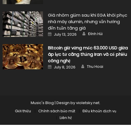
Giá nhôm giảm sau khi EGA khôi phục
nhà máy alumin, nhưng vẫn hướng
đến tuần tăng giá
Author
Posted
Đình Hải
July 13, 2026
on
Bitcoin giữ vững mốc 63.000 USD giữa
áp lực từ căng thẳng Iran và cổ phiếu
công nghệ
Author
Posted
Thu Hoai
July 8, 2026
on
Music's Blog
|
Design by
violetsky.net
.
Giới thiệu
Chính sách bảo mật
Điều khoản dịch vụ
Liên hệ