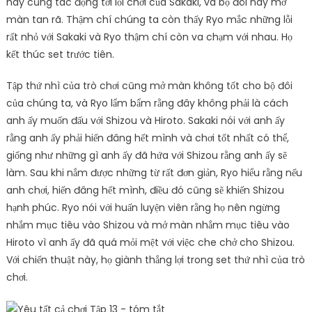
này cũng tác động tới lối chơi của Sakaki, và bộ đôi này mở
màn tan rã. Thậm chí chúng ta còn thấy Ryo mắc những lỗi
rất nhỏ với Sakaki và Ryo thậm chí còn va chạm với nhau. Họ
kết thúc set trước tiên.
Tập thứ nhì của trò chơi cũng mở màn không tốt cho bộ đôi
của chúng ta, và Ryo lẩm bẩm rằng đây không phải là cách
anh ấy muốn đấu với Shizou và Hiroto. Sakaki nói với anh ấy
rằng anh ấy phải hiến đâng hết mình và chơi tốt nhất có thể,
giống như những gì anh ấy đã hứa với Shizou rằng anh ấy sẽ
làm. Sau khi nắm được những từ rất đơn giản, Ryo hiểu rằng nếu
anh chơi, hiến đâng hết mình, điều đó cũng sẽ khiến Shizou
hạnh phúc. Ryo nói với huấn luyện viên rằng họ nên ngừng
nhắm mục tiêu vào Shizou và mở màn nhắm mục tiêu vào
Hiroto vì anh ấy đã quá mỏi mệt với việc che chở cho Shizou.
Với chiến thuật này, họ giành thắng lợi trong set thứ nhì của trò
chơi.