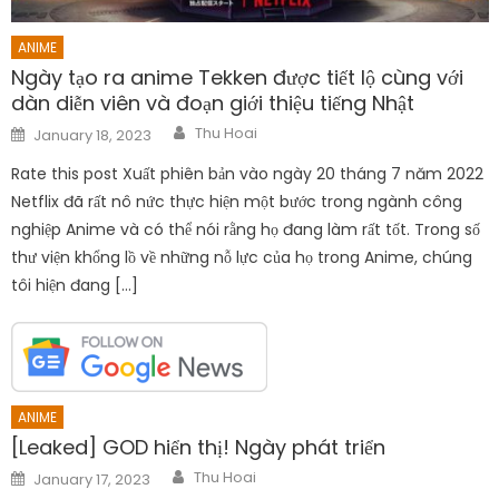
ANIME
Ngày tạo ra anime Tekken được tiết lộ cùng với
dàn diễn viên và đoạn giới thiệu tiếng Nhật
Author
Posted
Thu Hoai
January 18, 2023
on
Rate this post Xuất phiên bản vào ngày 20 tháng 7 năm 2022
Netflix đã rất nô nức thực hiện một bước trong ngành công
nghiệp Anime và có thể nói rằng họ đang làm rất tốt. Trong số
thư viện khổng lồ về những nỗ lực của họ trong Anime, chúng
tôi hiện đang […]
ANIME
[Leaked] GOD hiển thị! Ngày phát triển
Author
Posted
Thu Hoai
January 17, 2023
on