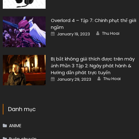
Overlord 4 – Tập 7: Chinh phạt thế giới
ngầm
Author
Posted
Thu Hoai
January 19, 2023
on
Bị bắt không giải thích được trên máy
ảnh Phần 3 Tập 2: Ngày phát hành &
Hướng dẫn phát trực tuyến
Author
Posted
Thu Hoai
January 29, 2023
on
Danh mục
ANIME
Buôn chuyện