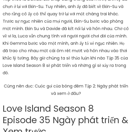
chọn ở lại với Ekin-Su. Tuy nhiên, anh ấy đã biết về Ekin-Su và
cho rằng cô ấy có thể quay trở lại với một chàng trai khác.
Trước sự ngạc nhiên của mọi người, Ekin-Su bước vào phòng
một mình. Ekin Su và Davide đã kết nối lại và hôn nhau. Chờ cô
về vi la, Luca vẫn chung tình với người người chơi đời của mình.
Khi Gemma bước vào một mình, anh ấy tỏ vẻ ngạc nhiên. Họ
đã trao cho nhau một cái ôm rét mướt và hôn nhau vào thời
khắc lý tưởng. Bây giờ chúng ta sẽ thảo luận khi nào Tập 35 của
Love Island Season 8 sẽ phát triển và những gì sẽ xảy ra trong
đó.
Cũng nên đọc: Cuộc gọi của bóng đêm Tập 2: Ngày phát triển
và xem ở đâu?
Love Island Season 8
Episode 35 Ngày phát triển &
Xem trước