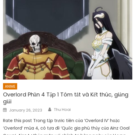
are marked
*
Comment
*
Name
*
Email
*
Website