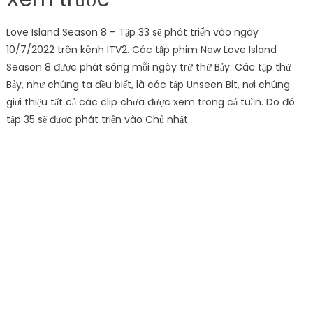
Love Island Season 8 – Tập 33 sẽ phát triển vào ngày
10/7/2022 trên kênh ITV2. Các tập phim New Love Island
Season 8 được phát sóng mỗi ngày trừ thứ Bảy. Các tập thứ
Bảy, như chúng ta đều biết, là các tập Unseen Bit, nơi chúng
giới thiệu tất cả các clip chưa được xem trong cả tuần. Do đó
tập 35 sẽ được phát triển vào Chủ nhật.
Đảo Tình Yêu Phần 8 Tập 35 – Jacques
Paige và Jacques đã đi chệch đoạn đường đáng kể do sự căng
thẳng từ Casa Amor. Tasha và Andrew đã tranh cãi khi cô trở
về vi la, nhưng có thể vẫn còn hy vọng cho mối quan hệ của họ
bây giờ khi anh ấy thú nhận sự tổn thương của mình và mong
muốn được hạnh phúc cho cô ấy. Vụ nổ sẽ tiếp tục trong Tập
35, Indiyah vẫn phải đối đầu với Dami. Do ngày nay họ không