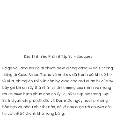
hòa hợp với nhau như thế nào, có vẻ như cuộc trò chuyện của
họ có thể trở thành khá nóng bỏng.
Ekin-Su và Davide nhường như đã nhanh chóng vượt qua
những trò chơi tai quái Casa Amor của Davide. Ba cặp vợ
chồng – Jay và Chyna, Danica và Josh, và Gemma và Luca –
là một trong số ít những người đã sống sót qua tuần khó khăn
nhưng không hề hấn gì. Ai biết được những người có nguy cơ sẽ
tìm thấy mình ở đâu trong tương lai gần, vì Casa Amor luôn có
những hiệu ứng được cảm nhận những ngày sau đó.
Xem Love Island Season 8
Episode 35 trực tuyến –
Streaming cụ thể
Tập 35 của Love Island mùa 8 sẽ phát sóng lúc 9 giờ tối GMT
trên kênh ITV2. người chơi có thể chỉ cần điều chỉnh vào thời kì