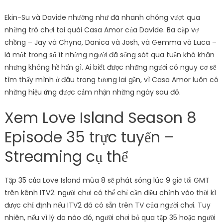
được chỉ định nếu ITV2 đã có sẵn trên TV của người chơi. Tuy
nhiên, nếu vì lý do nào đó, người chơi bỏ qua tập 35 hoặc người
chơi thích xem Love Island trực tuyến, thì người chơi thật may
mắn vì có một số lựa chọn phát trực tuyến cho người chơi.
người chơi có thể theo dõi tất cả các tập của Love Island
Season 8 đã được cung ứng cho tới nay, bao gồm Love Island
S8 E35, trên ITV Hub.
Cũng nên đọc: Top 10 bộ phim về Magic Johnson nhưng người
chơi không nên bỏ qua!
Post Views:
1,011
Thu Hoai
Related Articles