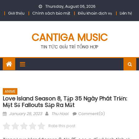
Skip
Thursday, August 06, 2026
to
Giới thiệu
Chính sách bảo mật
Điều khoản dịch vụ
Liên hệ
content
CANTIGA MUSIC
TIN TỨC GIẢI TRÍ TỔNG HỢP
ANIME
Love Island Season 8, Tập 35 Ngày Phát Triển:
Một Số Fallouts Sắp Ra Mắt
Posted
Author
January 28, 2023
Thu Hoai
Comment(0)
on
Rate this post