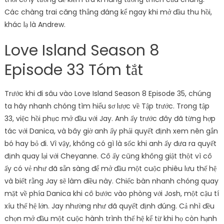
Các chàng trai căng thẳng đáng kể ngay khi mở đầu thu hồi,
khác lạ là Andrew.
Love Island Season 8
Episode 33 Tóm tắt
Trước khi đi sâu vào Love Island Season 8 Episode 35, chúng
ta hãy nhanh chóng tìm hiểu sơ lược về Tập trước. Trong tập
33, việc hồi phục mở đầu với Jay. Anh ấy trước đây đã từng hợp
tác với Danica, và bây giờ anh ấy phải quyết định xem nên gắn
bó hay bỏ đi. Vì vậy, không có gì là sốc khi anh ấy đưa ra quyết
định quay lại với Cheyanne. Cô ấy cũng không giật thột vì cô
ấy có vẻ như đã sẵn sàng để mở đầu một cuộc phiêu lưu thế hệ
và biết rằng Jay sẽ làm điều này. Chiếc bàn nhanh chóng quay
mặt về phía Danica khi cô bước vào phòng với Josh, một cậu tí
xíu thế hệ lớn. Jay nhường như đã quyết định đúng. Cả nhì đều
chọn mở đầu một cuộc hành trình thế hệ kể từ khi họ còn hạnh