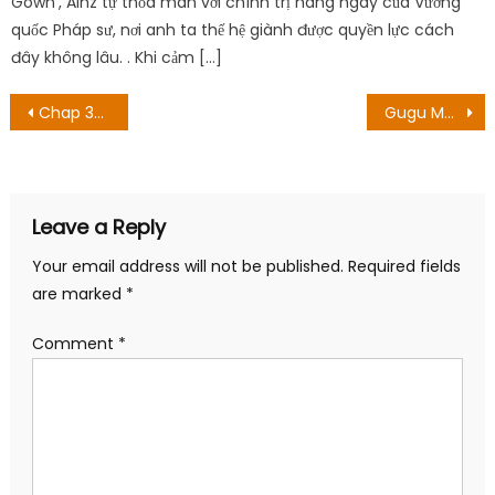
Save my name,
email, and
website in this
browser for the
next time I
comment.
Search
for:
BÀI VIẾT MỚI NHẤT