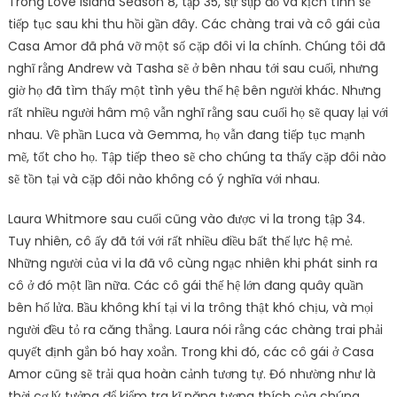
Trong Love Island Season 8, tập 35, sự sụp đổ và kịch tính sẽ
tiếp tục sau khi thu hồi gần đây. Các chàng trai và cô gái của
Casa Amor đã phá vỡ một số cặp đôi vi la chính. Chúng tôi đã
nghĩ rằng Andrew và Tasha sẽ ở bên nhau tới sau cuối, nhưng
giờ họ đã tìm thấy một tình yêu thế hệ bên người khác. Nhưng
rất nhiều người hâm mộ vẫn nghĩ rằng sau cuối họ sẽ quay lại với
nhau. Về phần Luca và Gemma, họ vẫn đang tiếp tục mạnh
mẽ, tốt cho họ. Tập tiếp theo sẽ cho chúng ta thấy cặp đôi nào
sẽ tồn tại và cặp đôi nào không có ý nghĩa với nhau.
Laura Whitmore sau cuối cũng vào được vi la trong tập 34.
Tuy nhiên, cô ấy đã tới với rất nhiều điều bất thế lực hệ mẻ.
Những người của vi la đã vô cùng ngạc nhiên khi phát sinh ra
cô ở đó một lần nữa. Các cô gái thế hệ lớn đang quây quần
bên hố lửa. Bầu không khí tại vi la trông thật khó chịu, và mọi
người đều tỏ ra căng thẳng. Laura nói rằng các chàng trai phải
quyết định gắn bó hay xoắn. Trong khi đó, các cô gái ở Casa
Amor cũng sẽ trải qua hoàn cảnh tương tự. Đó nhường như là
thời cơ lý tưởng để kiểm tra kĩ năng tương thích của chúng.