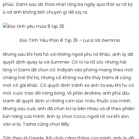
phúc. Dami sau đó thừa nhận rằng ba ngày qua thật sự rất kỳ
lạ và anh không biết chuyện gì đã xảy ra.
Đảo Tình Yêu Phần 8 Tập 35 – Luca Và Gemma
Nhưng sau khi hứa hò với những người phụ nữ khác, anh ấy đã
quyết định quay lại với Summer. Cô tỏ ra rất sốc nhưng hài
lòng vì Dami đã chọn cô. Indiyah vào phòng mang theo một
chàng trai thế hệ, nhưng cô không vui khi thấy Dami đi cùng
một cô gái khác. Cô quyết định tránh xa anh ta sau khi họ có
một cuộc trao đổi nóng bỏng. Về phần Andrew, anh phải đấu
tranh để quyết định vì những cảm xúc mâu thuẫn của mình.
Nhưng sau cuối, anh đã chọn trở lại bên nhau và đi theo phiên
bản năng của mình. Anh ấy chọn Coco, người rất vui khi dọn
vào vi la. Tasha cũng chọn Billy.
Tiếp theo là Davide. Bất chấp căng thẳng của mình, anh ấy đã