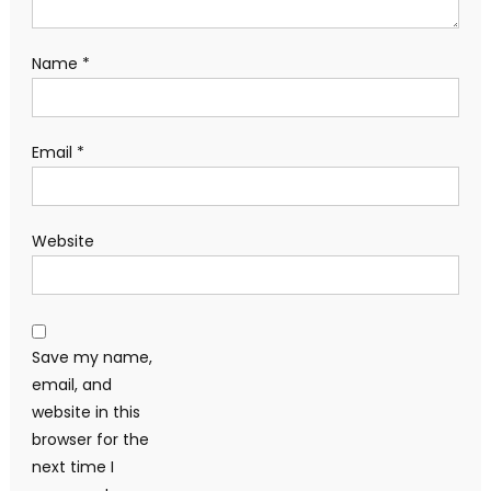
Giá vàng châu Á giảm do lo ngại Fed tiếp tục thắt chặt
chính sách
Giá nhôm giảm sau khi EGA khôi phục nhà máy alumin,
nhưng vẫn hướng đến tuần tăng giá
Bitcoin giữ vững mốc 63.000 USD giữa áp lực từ căng thẳng
Iran và cổ phiếu công nghệ
Giá dầu giảm nhẹ sau khi OPEC+ tăng mục tiêu sản lượng
từ tháng 8
Giá vàng thế giới mất mốc 4.100 USD do áp lực chốt lời
DANH MỤC
ANIME