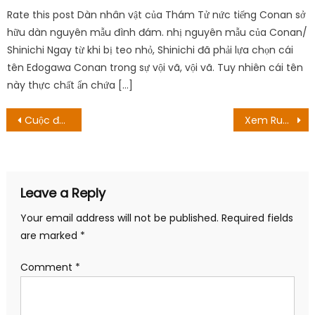
Rate this post Dàn nhân vật của Thám Tử nức tiếng Conan sở
hữu dàn nguyên mẫu đình đám. nhị nguyên mẫu của Conan/
Shinichi Ngay từ khi bị teo nhỏ, Shinichi đã phải lựa chọn cái
tên Edogawa Conan trong sự vội vã, vội vã. Tuy nhiên cái tên
này thực chất ẩn chứa […]
Post
Cuộc đua kỳ thú mùa 34 tập 1 Ngày phát hành: Gặp gỡ các thí sinh
Xem RuPaul’s Drag Race Down Under Season 2 Episode 3 Ngày phát hành: Hướng dẫn phát trực tuyến
navigation
Leave a Reply
Your email address will not be published.
Required fields
are marked
*
Comment
*