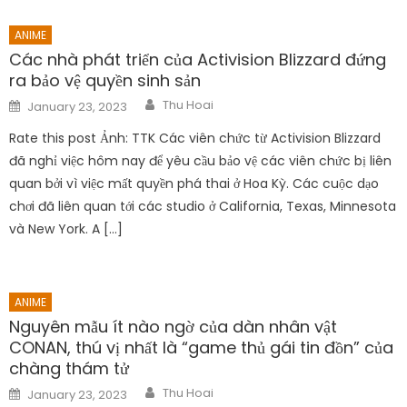
ANIME
Các nhà phát triển của Activision Blizzard đứng
ra bảo vệ quyền sinh sản
Author
Posted
Thu Hoai
January 23, 2023
on
Rate this post Ảnh: TTK Các viên chức từ Activision Blizzard
đã nghỉ việc hôm nay để yêu cầu bảo vệ các viên chức bị liên
quan bởi vì việc mất quyền phá thai ở Hoa Kỳ. Các cuộc dạo
chơi đã liên quan tới các studio ở California, Texas, Minnesota
và New York. A […]
ANIME
Nguyên mẫu ít nào ngờ của dàn nhân vật
CONAN, thú vị nhất là “game thủ gái tin đồn” của
chàng thám tử
Author
Posted
Thu Hoai
January 23, 2023
on