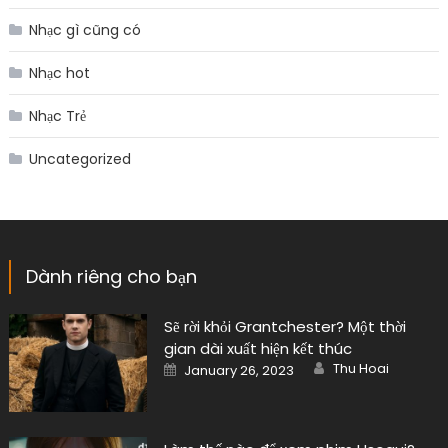
Nhạc gì cũng có
Nhạc hot
Nhạc Trẻ
Uncategorized
Dành riêng cho bạn
Sẽ rời khỏi Grantchester? Một thời
gian dài xuất hiện kết thúc
Author
Posted
Thu Hoai
January 26, 2023
on