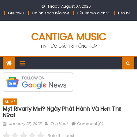
Skip
Friday, August 07, 2026
to
Giới thiệu
Chính sách bảo mật
Điều khoản dịch vụ
Liên hệ
content
CANTIGA MUSIC
TIN TỨC GIẢI TRÍ TỔNG HỢP
ANIME
Một Rivarly Mới? Ngày Phát Hành Và Hơn Thế
Nữa!
Posted
Author
January 23, 2023
Thu Hoai
Comment(0)
on
Rate this post