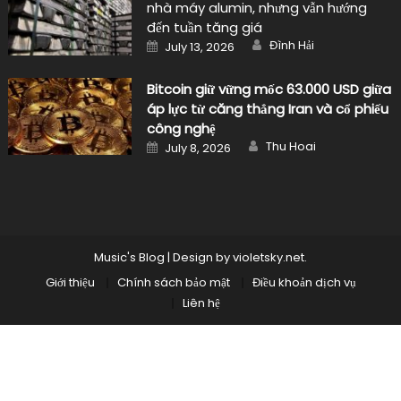
nhà máy alumin, nhưng vẫn hướng
đến tuần tăng giá
Author
Posted
Đình Hải
July 13, 2026
on
Bitcoin giữ vững mốc 63.000 USD giữa
áp lực từ căng thẳng Iran và cổ phiếu
công nghệ
Author
Posted
Thu Hoai
July 8, 2026
on
Music's Blog
|
Design by
violetsky.net
.
Giới thiệu
Chính sách bảo mật
Điều khoản dịch vụ
Liên hệ