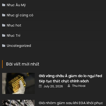
Nhạc Âu Mỹ
Nhạc gì cũng có
Nhạc hot
Nhạc Trẻ
Uncategorized
Bài viết mới nhất
Giá vàng châu Á giảm do lo ngại Fed
tiếp tục thắt chặt chính sách
Author
Posted
Thu Hoai
July 20, 2026
on
Giá nhôm giảm sau khi EGA khôi phục