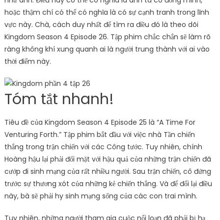
như anh. Điều này có thể có nghĩa là anh ta có đồng minh,
hoặc thậm chí có thể có nghĩa là có sự cạnh tranh trong lĩnh
vực này. Chà, cách duy nhất để tìm ra điều đó là theo dõi
Kingdom Season 4 Episode 26. Tập phim chắc chắn sẽ làm rõ
ràng không khí xung quanh ai là người trung thành với ai vào
thời điểm này.
Tóm tắt nhanh!
Tiêu đề của Kingdom Season 4 Episode 25 là “A Time For
Venturing Forth.” Tập phim bắt đầu với việc nhà Tần chiến
thắng trong trận chiến với các Công tước. Tuy nhiên, chính
Hoàng hậu lại phải đối mặt với hậu quả của những trận chiến đã
cướp đi sinh mạng của rất nhiều người. Sau trận chiến, cô đứng
trước sự thương xót của những kẻ chiến thắng. Và để đổi lại điều
này, bà sẽ phải hy sinh mạng sống của các con trai mình.
Tuy nhiên, những người tham gia cuộc nổi loạn đã phải bị hạ