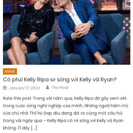
ANIME
Có phải Kelly Ripa sẽ sống với Kelly và Ryan?
Author
Posted
Thu Hoai
January 17, 2023
on
Rate this post Trong vài năm qua, Kelly Ripa đã gây xem xét
trong cuộc sống nghề nghiệp của mình. Những người hâm mộ
của chủ nhà Thế hệ Gap đều đang đặt ra cùng một câu hỏi
trong vài ngày qua – Kelly Ripa có rời sống với Kelly và Ryan
không. Ở đây […]