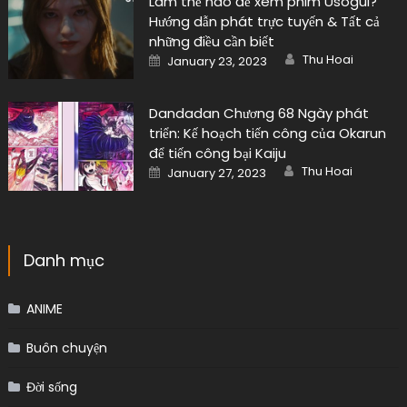
Làm thế nào để xem phim Usogui?
Hướng dẫn phát trực tuyến & Tất cả
những điều cần biết
Author
Posted
Thu Hoai
January 23, 2023
on
Dandadan Chương 68 Ngày phát
triển: Kế hoạch tiến công của Okarun
để tiến công bại Kaiju
Author
Posted
Thu Hoai
January 27, 2023
on
Danh mục
ANIME
Buôn chuyện
Đời sống