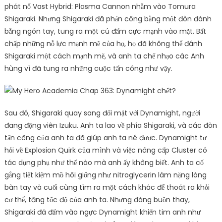
phát nổ Vast Hybrid: Plasma Cannon nhằm vào Tomura
Shigaraki. Nhưng Shigaraki đã phản công bằng một đòn đánh
bằng ngón tay, tung ra một cú đấm cực mạnh vào mặt. Bất
chấp những nỗ lực mạnh mẽ của họ, họ đã không thể đánh
Shigaraki một cách mạnh mẽ, và anh ta chế nhạo các Anh
hùng vì đã tung ra những cuộc tấn công như vậy.
Sau đó, Shigaraki quay sang đối mặt với Dynamight, người
đang động viên Izuku. Anh ta lao về phía Shigaraki, và các đòn
tấn công của anh ta đã giúp anh ta né được. Dynamight tự
hỏi về Explosion Quirk của mình và việc nâng cấp Cluster có
tác dụng phụ như thế nào mà anh ấy không biết. Anh ta cố
gắng tiết kiệm mồ hôi giống như nitroglycerin làm nặng lòng
bàn tay và cuối cùng tìm ra một cách khác để thoát ra khỏi
cơ thể, tăng tốc độ của anh ta. Nhưng đáng buồn thay,
Shigaraki đã đấm vào ngực Dynamight khiến tim anh như