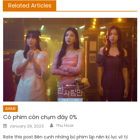
Related Articles
ANIME
Có phim còn chạm đáy 0%
Author
Posted
Thu Hoai
January 29, 2023
on
Rate this post Bên cạnh những bộ phim lập nên kỷ lục về tỷ