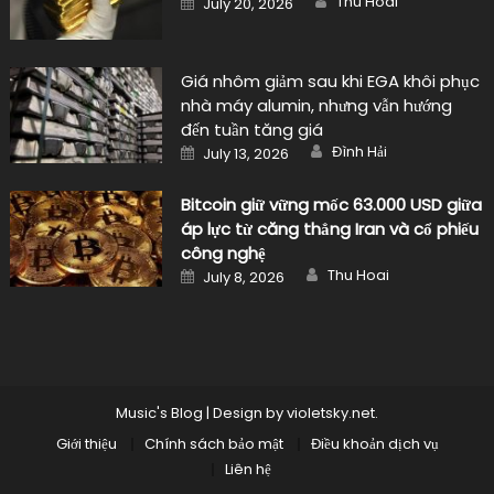
Thu Hoai
July 20, 2026
on
Giá nhôm giảm sau khi EGA khôi phục
nhà máy alumin, nhưng vẫn hướng
đến tuần tăng giá
Author
Posted
Đình Hải
July 13, 2026
on
Bitcoin giữ vững mốc 63.000 USD giữa
áp lực từ căng thẳng Iran và cổ phiếu
công nghệ
Author
Posted
Thu Hoai
July 8, 2026
on
Music's Blog
|
Design by
violetsky.net
.
Giới thiệu
Chính sách bảo mật
Điều khoản dịch vụ
Liên hệ