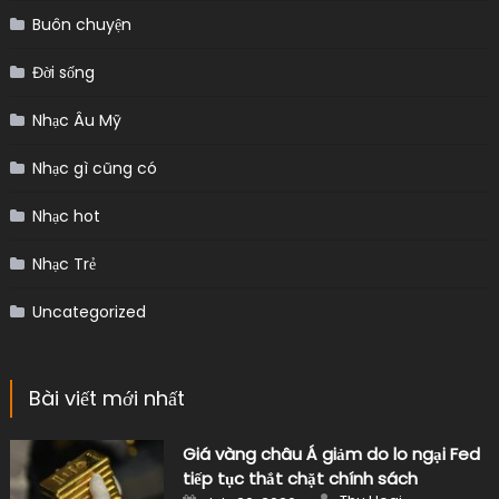
Buôn chuyện
Đời sống
Nhạc Âu Mỹ
Nhạc gì cũng có
Nhạc hot
Nhạc Trẻ
Uncategorized
Bài viết mới nhất
Giá vàng châu Á giảm do lo ngại Fed
tiếp tục thắt chặt chính sách
Author
Posted