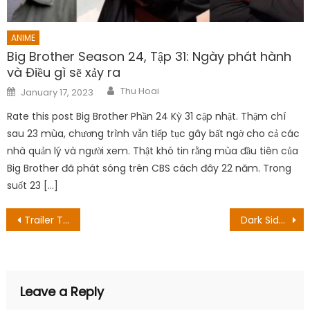
ANIME
Big Brother Season 24, Tập 31: Ngày phát hành
và Điều gì sẽ xảy ra
Author
Posted
Thu Hoai
January 17, 2023
on
Rate this post Big Brother Phần 24 Kỳ 31 cập nhật. Thậm chí
sau 23 mùa, chương trình vẫn tiếp tục gây bất ngờ cho cả các
nhà quản lý và người xem. Thật khó tin rằng mùa đầu tiên của
Big Brother đã phát sóng trên CBS cách đây 22 năm. Trong
suốt 23 […]
Post
Trailer The Tunnel to Summer, the Exit of Goodbyes được phát hành
Dark Side of Comedy Season 1 Episode 7: Ngày phát hành, Hướng dẫn xem trước và phát trực tuyến
navigation
Leave a Reply