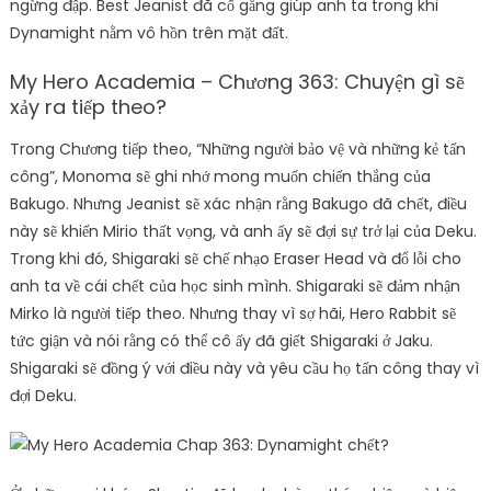
ngừng đập. Best Jeanist đã cố gắng giúp anh ta trong khi
Dynamight nằm vô hồn trên mặt đất.
My Hero Academia – Chương 363: Chuyện gì sẽ
xảy ra tiếp theo?
Trong Chương tiếp theo, “Những người bảo vệ và những kẻ tấn
công”, Monoma sẽ ghi nhớ mong muốn chiến thắng của
Bakugo. Nhưng Jeanist sẽ xác nhận rằng Bakugo đã chết, điều
này sẽ khiến Mirio thất vọng, và anh ấy sẽ đợi sự trở lại của Deku.
Trong khi đó, Shigaraki sẽ chế nhạo Eraser Head và đổ lỗi cho
anh ta về cái chết của học sinh mình. Shigaraki sẽ đảm nhận
Mirko là người tiếp theo. Nhưng thay vì sợ hãi, Hero Rabbit sẽ
tức giận và nói rằng có thể cô ấy đã giết Shigaraki ở Jaku.
Shigaraki sẽ đồng ý với điều này và yêu cầu họ tấn công thay vì
đợi Deku.