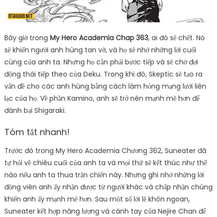
Bây giờ trong
My Hero Academia Chap 363
, ai đó sẽ chết. Nó
sẽ khiến người anh hùng tan vỡ, và họ sẽ nhớ những lời cuối
cùng của anh ta. Nhưng họ cần phải bước tiếp và sẽ chờ đợi
động thái tiếp theo của Deku. Trong khi đó, Skeptic sẽ tạo ra
vấn đề cho các anh hùng bằng cách làm hỏng mạng lưới liên
lạc của họ. Về phần Kamino, anh sẽ trở nên mạnh mẽ hơn để
đánh bại Shigaraki.
Tóm tắt nhanh!
Trước đó trong My Hero Academia Chương 362, Suneater đã
tự hỏi về chiêu cuối của anh ta và mọi thứ sẽ kết thúc như thế
nào nếu anh ta thua trận chiến này. Nhưng ghi nhớ những lời
động viên anh ấy nhận được từ người khác và chấp nhận chúng
khiến anh ấy mạnh mẽ hơn. Sau một số lời lẽ khôn ngoan,
Suneater kết hợp năng lượng và cánh tay của Nejire Chan để