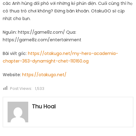
các Anh hùng đối phó với những kẻ phản diện. Cuối cùng thì họ
có thua trò chơi không? Đừng băn khoăn. OtakuGO sẽ cập
nhật cho bạn.
Nguồn: https://game8z.com/ Qua:
https://game8z.com/entertainment
Bài viết gốc:
https://otakugo.net/my-hero-academia-
chapter-363-dynamight-chet-110160.og
Website:
https://otakugo.net/
Post Views:
1,533
Thu Hoai