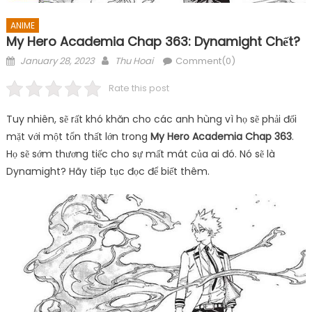
ANIME
My Hero Academia Chap 363: Dynamight Chết?
Posted
Author
January 28, 2023
Thu Hoai
Comment(0)
on
Rate this post
Tuy nhiên, sẽ rất khó khăn cho các anh hùng vì họ sẽ phải đối
mặt với một tổn thất lớn trong
My Hero Academia Chap 363
.
Họ sẽ sớm thương tiếc cho sự mất mát của ai đó. Nó sẽ là
Dynamight? Hãy tiếp tục đọc để biết thêm.