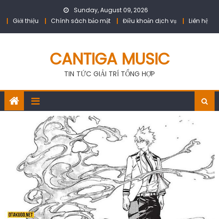
Skip
Sunday, August 09, 2026
to
Giới thiệu
Chính sách bảo mật
Điều khoản dịch vụ
Liên hệ
content
CANTIGA MUSIC
TIN TỨC GIẢI TRÍ TỔNG HỢP