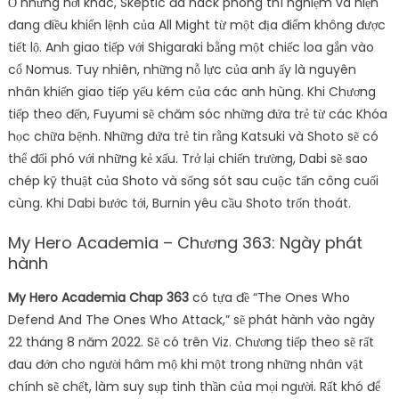
Ở những nơi khác, Skeptic đã hack phòng thí nghiệm và hiện
đang điều khiển lệnh của All Might từ một địa điểm không được
tiết lộ. Anh giao tiếp với Shigaraki bằng một chiếc loa gắn vào
cổ Nomus. Tuy nhiên, những nỗ lực của anh ấy là nguyên
nhân khiến giao tiếp yếu kém của các anh hùng. Khi Chương
tiếp theo đến, Fuyumi sẽ chăm sóc những đứa trẻ từ các Khóa
học chữa bệnh. Những đứa trẻ tin rằng Katsuki và Shoto sẽ có
thể đối phó với những kẻ xấu. Trở lại chiến trường, Dabi sẽ sao
chép kỹ thuật của Shoto và sống sót sau cuộc tấn công cuối
cùng. Khi Dabi bước tới, Burnin yêu cầu Shoto trốn thoát.
My Hero Academia – Chương 363: Ngày phát
hành
My Hero Academia Chap 363
có tựa đề “The Ones Who
Defend And The Ones Who Attack,” sẽ phát hành vào ngày
22 tháng 8 năm 2022. Sẽ có trên Viz. Chương tiếp theo sẽ rất
đau đớn cho người hâm mộ khi một trong những nhân vật
chính sẽ chết, làm suy sụp tinh thần của mọi người. Rất khó để