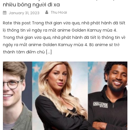
nhiều bóng người đi xa
Author
Posted
Thu Hoai
January 31, 2023
on
Rate this post Trong thời gian vừa qua, nhà phát hành đã tiết
lộ thông tin về ngày ra mắt anime Golden Kamuy mùa 4.
Trong thời gian vừa qua, nhà phát hành đã tiết lộ thông tin về
ngày ra mắt anime Golden Kamuy mùa 4. Bộ anime sẽ trở
thành tâm điểm chú […]