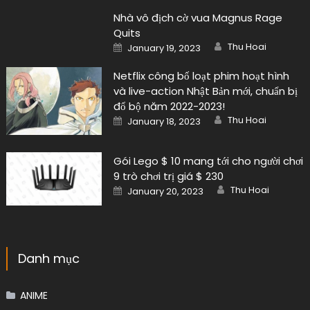
Nhà vô địch cờ vua Magnus Rage
Quits
Author
Posted
Thu Hoai
January 19, 2023
on
Netflix công bố loạt phim hoạt hình
và live-action Nhật Bản mới, chuẩn bị
đổ bộ năm 2022-2023!
Author
Posted
Thu Hoai
January 18, 2023
on
Gói Lego $ 10 mang tới cho người chơi
9 trò chơi trị giá $ 230
Author
Posted
Thu Hoai
January 20, 2023
on
Danh mục
ANIME